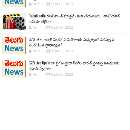
Admin
Sept 09, 2023
Rajinikanth: రజనీకాంత్ మాత్రమే ఇలా చేయగలరు.. వాట్ యాన్
ఐడియా తలైవా!
Admin
Sept 09, 2023
G20: జీ20 అంటే ఏంటి? ఏ ఏ దేశాలకు సభ్యత్వం? సదస్సుకు
ఎందుకింత ప్రాధాన్యత?
Admin
Sept 09, 2023
G20 Live Updates: ప్రగతి మైదాన్‌లోని భారత్ వైదికపై అతిథులకు
ప్రధాని స్వాగతం
Admin
Sept 09, 2023