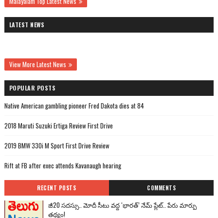
Malayalam Top Latest News
LATEST NEWS
View More Latest News
POPULAR POSTS
Native American gambling pioneer Fred Dakota dies at 84
2018 Maruti Suzuki Ertiga Review First Drive
2019 BMW 330i M Sport First Drive Review
Rift at FB after exec attends Kavanaugh hearing
RECENT POSTS
COMMENTS
జీ20 సదస్సు.. మోదీ సీటు వద్ద ‘భారత్’ నేమ్ ప్లేట్‌.. పేరు మార్పు
తథ్యం!