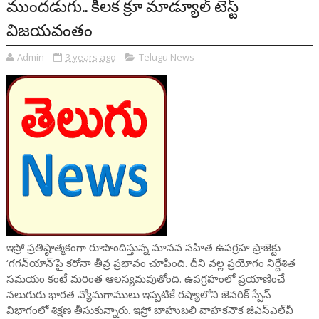
ముందడుగు.. కీలక క్రూ మాడ్యూల్ టెస్ట్
విజయవంతం
Admin
3 years ago
Telugu News
ఇస్రో ప్రతిష్ఠాత్మకంగా రూపొందిస్తున్న మానవ సహిత ఉపగ్రహ ప్రాజెక్టు
‘గగన్‌యాన్‌’‌పై కరోనా తీవ్ర ప్రభావం చూపింది. దీని వల్ల ప్రయోగం నిర్దేశిత
సమయం కంటే మరింత ఆలస్యమవుతోంది. ఉపగ్రహంలో ప్రయాణించే
నలుగురు భారత వ్యోమగాములు ఇప్పటికే రష్యాలోని జెనరిక్‌ స్పేస్‌
విభాగంలో శిక్షణ తీసుకున్నారు. ఇస్రో బాహుబలి వాహకనౌక జీఎస్‌ఎల్‌వీ