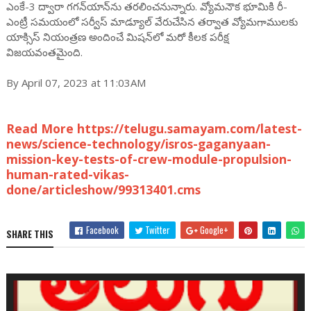
ఎంకే-3 ద్వారా గగన్‌యాన్‌ను తరలించనున్నారు. వ్యోమనౌక భూమికి రీ-
ఎంట్రీ సమయంలో సర్వీస్ మాడ్యూల్ వేరుచేసిన తర్వాత వ్యోమగాములకు
యాక్సిస్ నియంత్రణ అందించే మిషన్‌‌లో మరో కీలక పరీక్ష
విజయవంతమైంది.
By April 07, 2023 at 11:03AM
Read More https://telugu.samayam.com/latest-
news/science-technology/isros-gaganyaan-
mission-key-tests-of-crew-module-propulsion-
human-rated-vikas-
done/articleshow/99313401.cms
Facebook
Twitter
Google+
SHARE THIS