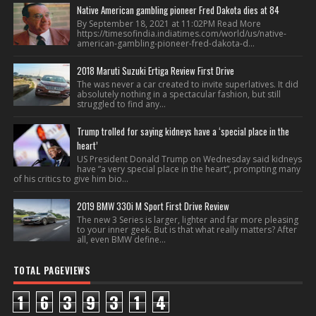
Native American gambling pioneer Fred Dakota dies at 84
By September 18, 2021 at 11:02PM Read More
https://timesofindia.indiatimes.com/world/us/native-
american-gambling-pioneer-fred-dakota-d...
2018 Maruti Suzuki Ertiga Review First Drive
The was never a car created to invite superlatives. It did
absolutely nothing in a spectacular fashion, but still
struggled to find any...
Trump trolled for saying kidneys have a ‘special place in the
heart’
US President Donald Trump on Wednesday said kidneys
have “a very special place in the heart”, prompting many
of his critics to give him bio...
2019 BMW 330i M Sport First Drive Review
The new 3 Series is larger, lighter and far more pleasing
to your inner geek. But is that what really matters? After
all, even BMW define...
TOTAL PAGEVIEWS
1
6
3
9
3
1
4