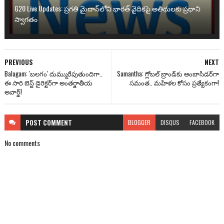
G20 Live Updates: ప్రగతి మైదాన్‌లోని భారత్ వైదికపై అతిథులకు ప్రధాని
స్వాగతం
PREVIOUS
NEXT
Balagam: 'బలగం' దుమ్మురేపుతుందిగా..
Samantha: గ్లోబల్ బ్రాండ్‌కు అంబాసిడర్‌గా
ఈ సారి బెస్ట్ డైరెక్టర్‌గా అంతర్జాతీయ
సమంత.. మహిళల కోసం ప్రత్యేకంగా!
అవార్డ్!
POST
COMMENT
BLOGGER
DISQUS
FACEBOOK
No comments