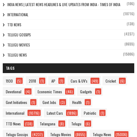
(106)
INDIA NEWS | LATEST NEWS HEADLINES & LIVE UPDATES FROM INDIA - TIMES OF INDIA
(10716)
INTERNATIONAL
(138)
TTD NEWS
(4237)
TELUGU GOSSIPS
(8655)
TELUGU MOVIES
(15006)
TELUGU NEWS
TAGS
1930
(5)
2018
(1)
AP
(1)
Cars & UV's
(49)
Cricket
(6)
Devotional
(4)
Economic Times
(46)
Gadgets
(1)
Govt Initiatives
(1)
Govt Jobs
(3)
Health
(1)
International
(10716)
Latest Cars
(1896)
Patriotic
(1)
TTD News
(138)
Telangana
(8)
Telugu
(6)
Telugu Gossips
(4237)
Telugu Movies
(8655)
Telugu News
(15006)