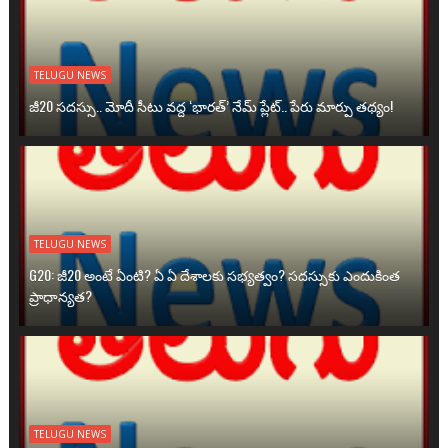
TELUGU NEWS
జీ20 సదస్సు.. మోదీ సీటు వద్ద ‘భారత్’ నేమ్ ప్లేట్‌.. పేరు మార్పు తథ్యం!
TELUGU NEWS
G20: జీ20 అంటే ఏంటి? ఏ ఏ దేశాలకు సభ్యత్వం? సదస్సుకు ఎందుకింత
ప్రాధాన్యత?
TELUGU NEWS