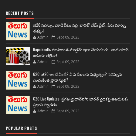
RECENT POSTS
జీ20 సదస్సు.. మోదీ సీటు వద్ద ‘భారత్’ నేమ్ ప్లేట్‌.. పేరు మార్పు
తథ్యం!
Admin
Sept 09, 2023
Rajinikanth: రజనీకాంత్ మాత్రమే ఇలా చేయగలరు.. వాట్ యాన్
ఐడియా తలైవా!
Admin
Sept 09, 2023
G20: జీ20 అంటే ఏంటి? ఏ ఏ దేశాలకు సభ్యత్వం? సదస్సుకు
ఎందుకింత ప్రాధాన్యత?
Admin
Sept 09, 2023
G20 Live Updates: ప్రగతి మైదాన్‌లోని భారత్ వైదికపై అతిథులకు
ప్రధాని స్వాగతం
Admin
Sept 09, 2023
POPULAR POSTS