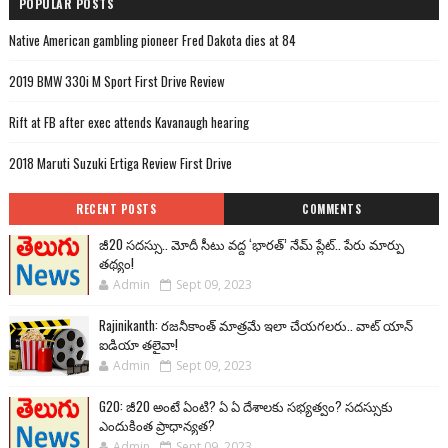
POPULAR POSTS
Native American gambling pioneer Fred Dakota dies at 84
2019 BMW 330i M Sport First Drive Review
Rift at FB after exec attends Kavanaugh hearing
2018 Maruti Suzuki Ertiga Review First Drive
RECENT POSTS
COMMENTS
జీ20 సదస్సు.. మోదీ సీటు వద్ద ‘భారత్’ నేమ్ ప్లేట్‌.. పేరు మార్పు
తథ్యం!
Admin
Sept 09, 2023
Rajinikanth: రజనీకాంత్ మాత్రమే ఇలా చేయగలరు.. వాట్ యాన్
ఐడియా తలైవా!
Admin
Sept 09, 2023
G20: జీ20 అంటే ఏంటి? ఏ ఏ దేశాలకు సభ్యత్వం? సదస్సుకు
ఎందుకింత ప్రాధాన్యత?
Admin
Sept 09, 2023