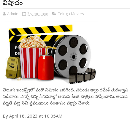
విషాదం
Admin
3 years ago
Telugu Movies
తెలుగు ఇండస్ట్రీలో మరో విషాదం జరిగింది. నటుడు అల్లు రమేశ్ తుదిశ్వాస
విడిచారు. ఎన్నో చిన్న సినిమాల్లో ఆయన కీలక పాత్రలు పోషించారు. ఆయన
మృతి పట్ల సినీ ప్రముఖులు సంతాపం వ్యక్తం చేశారు.
By April 18, 2023 at 10:05AM