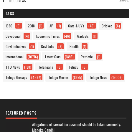
(15006)
TELUGU NEWS
TAGS
1930
(5)
2018
(1)
AP
(1)
Cars & UV's
(49)
Cricket
(6)
Devotional
(4)
Economic Times
(46)
Gadgets
(1)
Govt Initiatives
(1)
Govt Jobs
(3)
Health
(1)
International
(10716)
Latest Cars
(1896)
Patriotic
(1)
TTD News
(138)
Telangana
(8)
Telugu
(6)
Telugu Gossips
(4237)
Telugu Movies
(8655)
Telugu News
(15006)
FEATURED POSTS
Allegations of sexual harassment should be taken seriously:
Maneka Gandhi