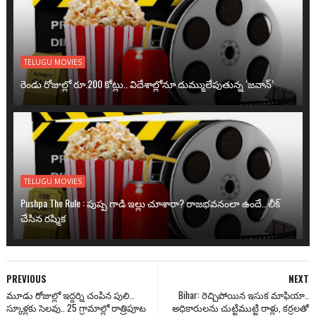
TELUGU MOVIES
రెండు రోజుల్లో రూ.200 కోట్లు.. విదేశాల్లోనూ దుమ్ములేపుతున్న ‘జవాన్’
TELUGU MOVIES
Pushpa The Rule : పుష్ప గాడి ఇల్లు చూశారా? రాజభవనంలా ఉందే.. లీక్
చేసిన రష్మిక
PREVIOUS
NEXT
మూడు రోజుల్లో ఇద్దర్ని చంపిన పులి..
Bihar: రెచ్చిపోయిన ఇసుక మాఫియా..
స్కూళ్లకు సెలవు.. 25 గ్రామాల్లో రాత్రిపూట
అధికారులను చుట్టిముట్టి రాళ్లు, కర్రలతో