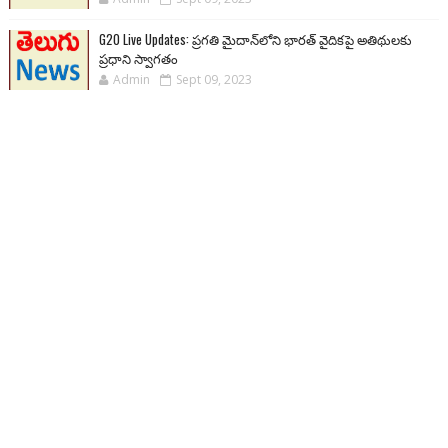
G20 Live Updates: ప్రగతి మైదాన్‌లోని భారత్ వైదికపై అతిథులకు
ప్రధాని స్వాగతం
Admin
Sept 09, 2023