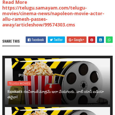
Read More
https://telugu.samayam.com/telugu-
movies/cinema-news/napoleon-movie-actor-
allu-ramesh-passes-
away/articleshow/99574303.cms
Facebook
Twitter
Google+
SHARE THIS
TELUGU MOVIES
Rajinikanth: రజనీకాంత్ మాత్రమే ఇలా చేయగలరు.. వాట్ యాన్ ఐడియా
తలైవా!