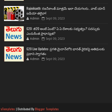
Rajinikanth: రజనీకాంత్ మాత్రమే ఇలా చేయగలరు.. వాట్ యాన్
ఐడియా తలైవా!
Admin
Sept 09, 2023
G20: జీ20 అంటే ఏంటి? ఏ ఏ దేశాలకు సభ్యత్వం? సదస్సుకు
ఎందుకింత ప్రాధాన్యత?
Admin
Sept 09, 2023
G20 Live Updates: ప్రగతి మైదాన్‌లోని భారత్ వైదికపై అతిథులకు
ప్రధాని స్వాగతం
Admin
Sept 09, 2023
raTemplates
| Distributed By
Blogger Templates