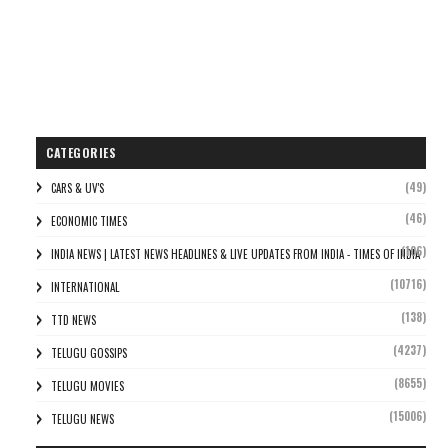
CATEGORIES
(49)
CARS & UV'S
(46)
ECONOMIC TIMES
(106)
INDIA NEWS | LATEST NEWS HEADLINES & LIVE UPDATES FROM INDIA - TIMES OF INDIA
(10716)
INTERNATIONAL
(138)
TTD NEWS
(4237)
TELUGU GOSSIPS
(8655)
TELUGU MOVIES
(15006)
TELUGU NEWS