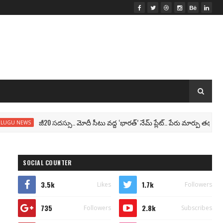
జీ20 సదస్సు.. మోదీ సీటు వద్ద ‘భారత్’ నేమ్ ప్లేట్‌.. పేరు మార్పు తథ్యం!
NEWS
SOCIAL COUNTER
3.5k
1.7k
Likes
Followers
735
2.8k
Followers
Subscribes