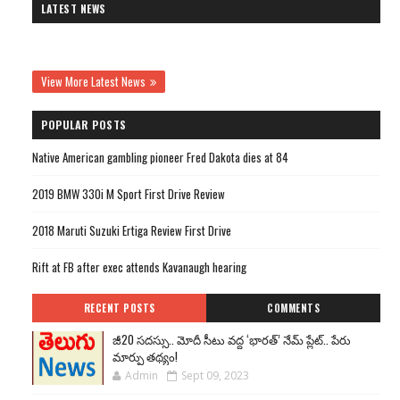
LATEST NEWS
View More Latest News
POPULAR POSTS
Native American gambling pioneer Fred Dakota dies at 84
2019 BMW 330i M Sport First Drive Review
2018 Maruti Suzuki Ertiga Review First Drive
Rift at FB after exec attends Kavanaugh hearing
RECENT POSTS
COMMENTS
జీ20 సదస్సు.. మోదీ సీటు వద్ద ‘భారత్’ నేమ్ ప్లేట్‌.. పేరు
మార్పు తథ్యం!
Admin
Sept 09, 2023