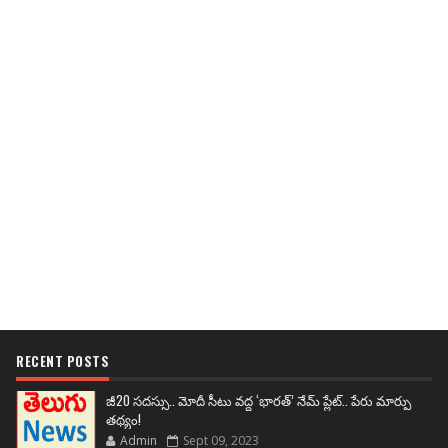
RECENT POSTS
జీ20 సదస్సు.. మోదీ సీటు వద్ద ‘భారత్’ నేమ్ ప్లేట్‌.. పేరు మార్పు
తథ్యం!
Admin
Sept 09, 2023