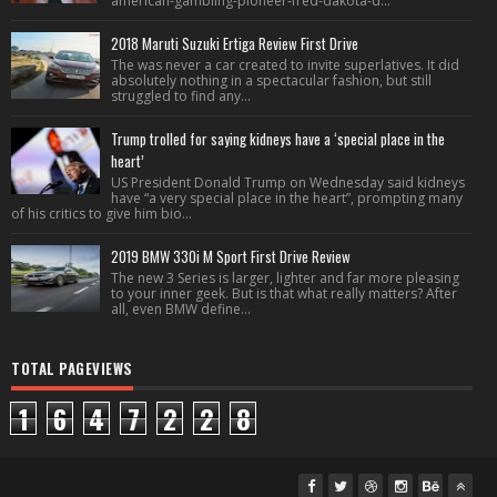
american-gambling-pioneer-fred-dakota-d...
2018 Maruti Suzuki Ertiga Review First Drive
The was never a car created to invite superlatives. It did
absolutely nothing in a spectacular fashion, but still
struggled to find any...
Trump trolled for saying kidneys have a ‘special place in the
heart’
US President Donald Trump on Wednesday said kidneys
have “a very special place in the heart”, prompting many
of his critics to give him bio...
2019 BMW 330i M Sport First Drive Review
The new 3 Series is larger, lighter and far more pleasing
to your inner geek. But is that what really matters? After
all, even BMW define...
TOTAL PAGEVIEWS
1
6
4
7
2
2
8