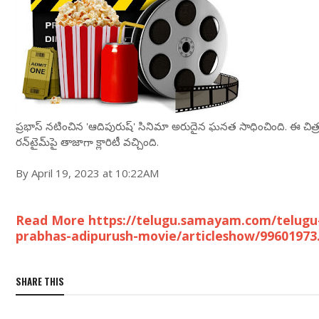
ప్రభాస్ నటించిన 'ఆదిపురుష్' సినిమా అరుదైన ఘనత సాధించింది. ఈ చిత్రం ‘ట
రన్‌టైమ్‌పై తాజాగా క్లారిటీ వచ్చింది.
By April 19, 2023 at 10:22AM
Read More https://telugu.samayam.com/telugu-
prabhas-adipurush-movie/articleshow/99601973
SHARE THIS