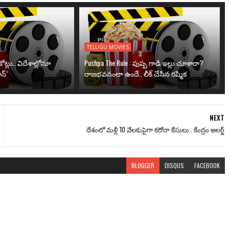
TELUGU MOVIES
ోట్లు.. విదేశాల్లోనూ
Pushpa The Rule : పుష్ప గాడి ఇల్లు చూశారా?
న్’
రాజభవనంలా ఉందే.. లీక్ చేసిన రష్మిక
NEXT
దేశంలో మళ్లీ 10 వేలకుపైగా కరోనా కేసులు.. కేంద్రం అలర్ట్
BLOGGER
DISQUS
FACEBOOK