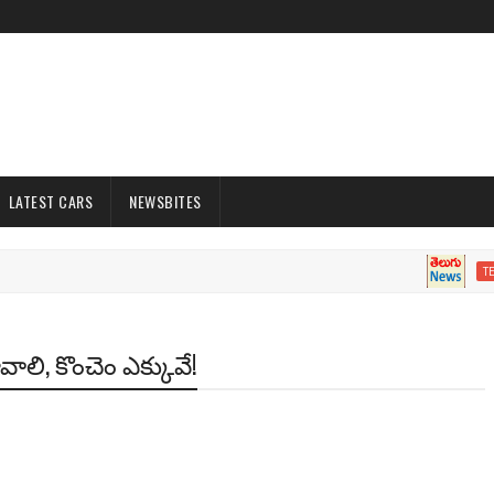
LATEST CARS
NEWSBITES
TELUGU 
ావాలి, కొంచెం ఎక్కువే!