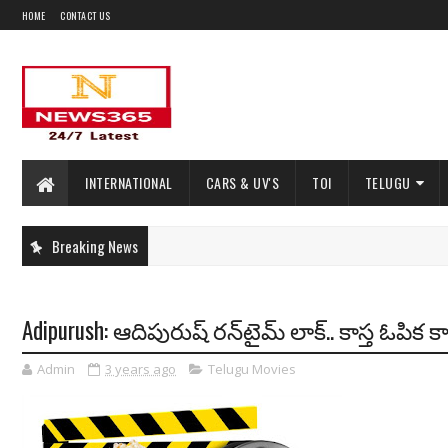
HOME
CONTACT US
INTERNATIONAL
CARS & UV'S
TOI
TELUGU
Breaking News
Adipurush: ఆదిపురుష్ రన్‌టైమ్ లాక్.. కాస్త ఓపిక క
Admin
3 years ago
Telugu Movies