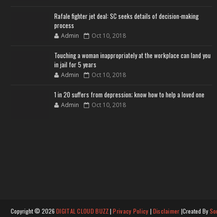
Rafale fighter jet deal: SC seeks details of decision-making
process
Admin
Oct 10, 2018
Touching a woman inappropriately at the workplace can land you
in jail for 5 years
Admin
Oct 10, 2018
1 in 20 suffers from depression; know how to help a loved one
Admin
Oct 10, 2018
Copyright ©
2026
DIGITAL CLOUD BUZZ
|
Privacy Policy
|
Disclaimer
|Created By
So