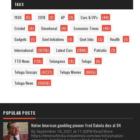
TAGS
1930
(5)
2018
(1)
AP
(1)
Cars & UV's
(49)
Cricket
(6)
Devotional
(4)
Economic Times
(46)
Gadgets
(1)
Govt Initiatives
(1)
Govt Jobs
(3)
Health
(1)
International
(10716)
Latest Cars
(1896)
Patriotic
(1)
TTD News
(138)
Telangana
(8)
Telugu
(6)
Telugu Gossips
(4237)
Telugu Movies
(8655)
Telugu News
(15006)
POPULAR POSTS
Native American gambling pioneer Fred Dakota dies at 84
By September 18, 2021 at 11:02PM Read More
https://timesofindia.indiatimes.com/world/us/native-