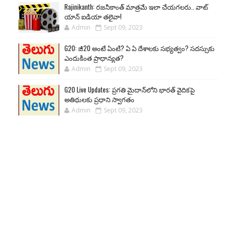
Rajinikanth: రజనీకాంత్ మాత్రమే ఇలా చేయగలరు.. వాట్
యాన్ ఐడియా తలైవా!
Admin
Sept 09, 2023
G20: జీ20 అంటే ఏంటి? ఏ ఏ దేశాలకు సభ్యత్వం? సదస్సుకు
ఎందుకింత ప్రాధాన్యత?
Admin
Sept 09, 2023
G20 Live Updates: ప్రగతి మైదాన్‌లోని భారత్ వైదికపై
అతిథులకు ప్రధాని స్వాగతం
Admin
Sept 09, 2023