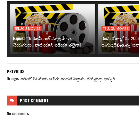
TELUGU MOVIES
TELUGU MOVIES
Rajinikanth: రజనీకాంత్ మాత్రమే ఇలా
రెండు రోజుల్లో రూ.200 క
చేయగలరు.. వాట్ యాన్ ఐడియా తలైవా!
దుమ్ములేపుతున్న ‘జవా
PREVIOUS
Orange: 'ఆరెంజ్' సినిమాకు ఆ పేరు అందుకే పెట్టాను: బొమ్మరిల్లు భాస్కర్
POST
COMMENT
No comments