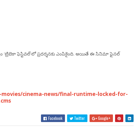
్రిబెకా ఫెస్టివల్‌’లో ప్రదర్శనకు ఎంపికైంది. అయితే ఈ సినిమా ఫైనల్
movies/cinema-news/final-runtime-locked-for-
.cms
Facebook
Twitter
Google+