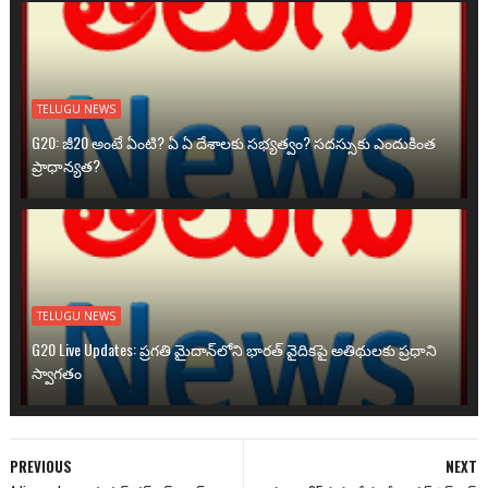
TELUGU NEWS
G20: జీ20 అంటే ఏంటి? ఏ ఏ దేశాలకు సభ్యత్వం? సదస్సుకు ఎందుకింత
ప్రాధాన్యత?
TELUGU NEWS
G20 Live Updates: ప్రగతి మైదాన్‌లోని భారత్ వైదికపై అతిథులకు ప్రధాని
స్వాగతం
PREVIOUS
NEXT