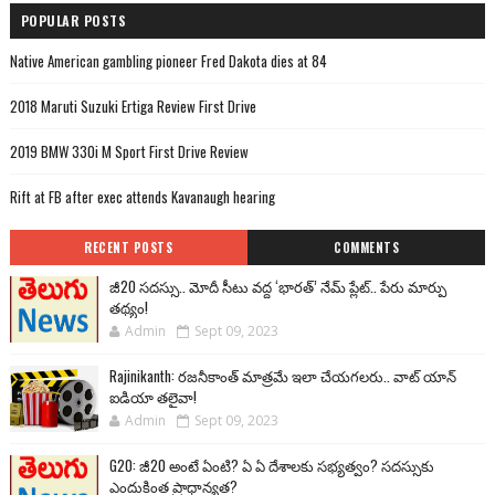
POPULAR POSTS
Native American gambling pioneer Fred Dakota dies at 84
2018 Maruti Suzuki Ertiga Review First Drive
2019 BMW 330i M Sport First Drive Review
Rift at FB after exec attends Kavanaugh hearing
RECENT POSTS
COMMENTS
జీ20 సదస్సు.. మోదీ సీటు వద్ద ‘భారత్’ నేమ్ ప్లేట్‌.. పేరు మార్పు
తథ్యం!
Admin
Sept 09, 2023
Rajinikanth: రజనీకాంత్ మాత్రమే ఇలా చేయగలరు.. వాట్ యాన్
ఐడియా తలైవా!
Admin
Sept 09, 2023
G20: జీ20 అంటే ఏంటి? ఏ ఏ దేశాలకు సభ్యత్వం? సదస్సుకు
ఎందుకింత ప్రాధాన్యత?