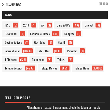
(15006)
TELUGU NEWS
TAGS
1930
(5)
2018
(1)
AP
(1)
Cars & UV's
(49)
Cricket
(6)
Devotional
(4)
Economic Times
(46)
Gadgets
(1)
Govt Initiatives
(1)
Govt Jobs
(3)
Health
(1)
International
(10716)
Latest Cars
(1896)
Patriotic
(1)
TTD News
(138)
Telangana
(8)
Telugu
(6)
Telugu Gossips
(4237)
Telugu Movies
(8655)
Telugu News
(15006)
FEATURED POSTS
Allegations of sexual harassment should be taken seriously: