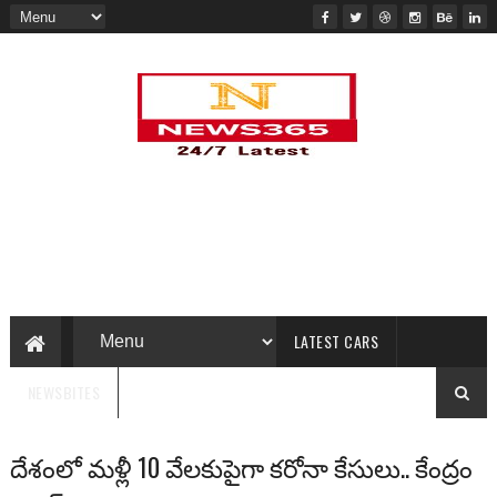
LATEST CARS
NEWSBITES
దేశంలో మళ్లీ 10 వేలకుపైగా కరోనా కేసులు.. కేంద్రం