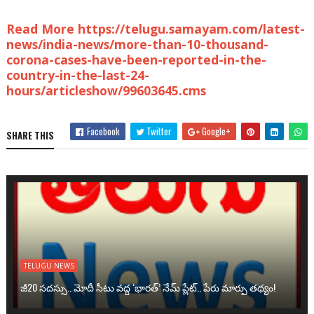
Read More https://telugu.samayam.com/latest-
news/india-news/more-than-10-thousand-
corona-cases-have-been-reported-in-the-
country-in-the-last-24-
hours/articleshow/99603645.cms
Facebook
Twitter
Google+
SHARE THIS
TELUGU NEWS
జీ20 సదస్సు.. మోదీ సీటు వద్ద ‘భారత్’ నేమ్ ప్లేట్‌.. పేరు మార్పు తథ్యం!