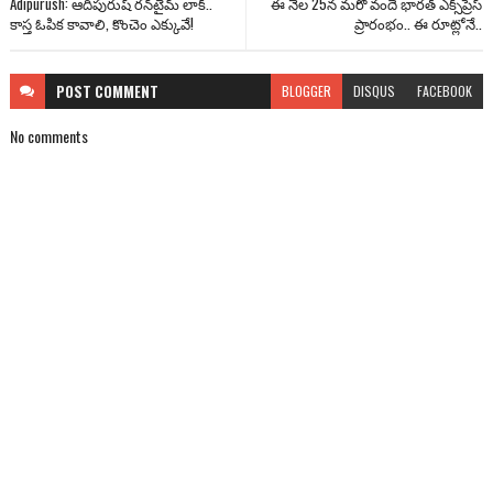
Adipurush: ఆదిపురుష్ రన్‌టైమ్ లాక్..
ఈ నెల 25న మరో వందే భారత్ ఎక్స్‌ప్రెస్
కాస్త ఓపిక కావాలి, కొంచెం ఎక్కువే!
ప్రారంభం.. ఈ రూట్లోనే..
POST
COMMENT
BLOGGER
DISQUS
FACEBOOK
No comments