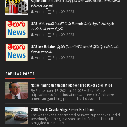
Rajinikanth: రజనీకాంత్ మాత్రమే ఇలా చేయగలరు.. వాట్ యాన్
ఐడియా తలైవా!
Admin
Sept 09, 2023
G20: జీ20 అంటే ఏంటి? ఏ ఏ దేశాలకు సభ్యత్వం? సదస్సుకు
ఎందుకింత ప్రాధాన్యత?
Admin
Sept 09, 2023
G20 Live Updates: ప్రగతి మైదాన్‌లోని భారత్ వైదికపై అతిథులకు
ప్రధాని స్వాగతం
Admin
Sept 09, 2023
POPULAR POSTS
Native American gambling pioneer Fred Dakota dies at 84
By September 18, 2021 at 11:02PM Read More
https://timesofindia.indiatimes.com/world/us/native-
american-gambling-pioneer-fred-dakota-d...
2018 Maruti Suzuki Ertiga Review First Drive
The was never a car created to invite superlatives. It did
absolutely nothing in a spectacular fashion, but still
struggled to find any...