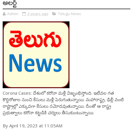
అలర్ట్
Admin
3 years ago
Telugu News
Corona Cases: దేశంలో కరోనా మళ్లీ విజృంభిస్తోంది. ఇటీవల గత
కొద్దిరోజుల నుంచి కేసులు మళ్లీ పెరుగుతున్నాయి. మహారాష్ట్ర, ఢిల్లీ వంటి
రాష్ట్రాల్లో ఎక్కువగా కేసులు నమోదవుతున్నాయి. దీంతో ఆ రాష్ట్ర
ప్రభుత్వాలు కరోనా కట్టడికి చర్యలు తీసుకుంటున్నాయి.
By April 19, 2023 at 11:05AM