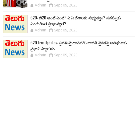
Admin
Sept 09, 2023
G20: జీ20 అంటే ఏంటి? ఏ ఏ దేశాలకు సభ్యత్వం? సదస్సుకు
ఎందుకింత ప్రాధాన్యత?
Admin
Sept 09, 2023
G20 Live Updates: ప్రగతి మైదాన్‌లోని భారత్ వైదికపై అతిథులకు
ప్రధాని స్వాగతం
Admin
Sept 09, 2023