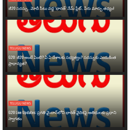
జీ20 సదస్సు.. మోదీ సీటు వద్ద ‘భారత్’ నేమ్ ప్లేట్‌.. పేరు మార్పు తథ్యం!
TELUGU NEWS
G20: జీ20 అంటే ఏంటి? ఏ ఏ దేశాలకు సభ్యత్వం? సదస్సుకు ఎందుకింత
ప్రాధాన్యత?
TELUGU NEWS
G20 Live Updates: ప్రగతి మైదాన్‌లోని భారత్ వైదికపై అతిథులకు ప్రధాని
స్వాగతం