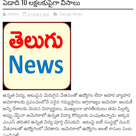
ఏడాది 10 లక్షలకుపైగా వీసాలు
Admin
3 years ago
Telugu News
ఉన్న‌త విద్య, అటుపైన మెరుగైన వేత‌నంతో ఉద్యోగం లేదా అపార వ్యాపార
అవ‌కాశాలకు ప్రపంచంలోనే స‌రైన గమ్యస్థానం అగ్ర‌రాజ్యం అమెరికా. అందుకే
అన్ని దేశాలకు చెందిన విద్యార్థులు, ముఖ్యంగా భారతీయులు త‌మ పిల్ల‌ల్ని
అప్పు చేసైనా అమెరికాలో ఉన్న‌త విద్యా కోర్సుల‌కు పంపుతున్నారు. అక్క‌డ
ఎంఎస్ త‌దిత‌ర ఉన్న‌త విద్య పూర్తి చేసుకుని.. అటుపై ఐటీ సంస్థ‌ల్లో మంచి
వేతనాలతో ఉద్యోగంలో చేర‌తారు. అమెరికాలో ఉద్యోగం అంటే కాసుల పంట
పండిన‌ట్టే.