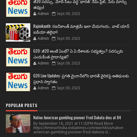
జీ20 సదస్సు.. మోదీ సీటు వద్ద ‘భారత్’ నేమ్ ప్లేట్‌.. పేరు మార్పు
తథ్యం!
Admin
Sept 09, 2023
Rajinikanth: రజనీకాంత్ మాత్రమే ఇలా చేయగలరు.. వాట్ యాన్
ఐడియా తలైవా!
Admin
Sept 09, 2023
G20: జీ20 అంటే ఏంటి? ఏ ఏ దేశాలకు సభ్యత్వం? సదస్సుకు
ఎందుకింత ప్రాధాన్యత?
Admin
Sept 09, 2023
G20 Live Updates: ప్రగతి మైదాన్‌లోని భారత్ వైదికపై అతిథులకు
ప్రధాని స్వాగతం
Admin
Sept 09, 2023
POPULAR POSTS
Native American gambling pioneer Fred Dakota dies at 84
By September 18, 2021 at 11:02PM Read More
https://timesofindia.indiatimes.com/world/us/native-
american-gambling-pioneer-fred-dakota-d...