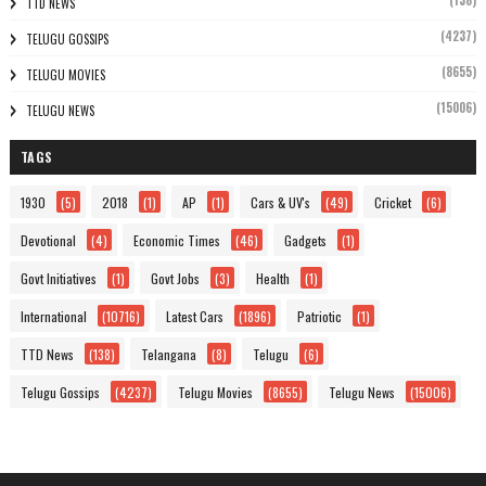
(138)
TTD NEWS
(4237)
TELUGU GOSSIPS
(8655)
TELUGU MOVIES
(15006)
TELUGU NEWS
TAGS
1930
(5)
2018
(1)
AP
(1)
Cars & UV's
(49)
Cricket
(6)
Devotional
(4)
Economic Times
(46)
Gadgets
(1)
Govt Initiatives
(1)
Govt Jobs
(3)
Health
(1)
International
(10716)
Latest Cars
(1896)
Patriotic
(1)
TTD News
(138)
Telangana
(8)
Telugu
(6)
Telugu Gossips
(4237)
Telugu Movies
(8655)
Telugu News
(15006)