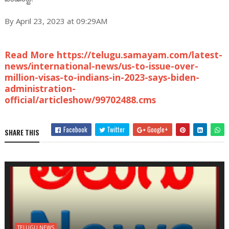
By April 23, 2023 at 09:29AM
Read More https://telugu.samayam.com/latest-
news/international-news/us-to-issue-over-
million-visas-to-indians-in-2023-says-biden-
administration-
official/articleshow/99702488.cms
Facebook
Twitter
Google+
SHARE THIS
TELUGU NEWS