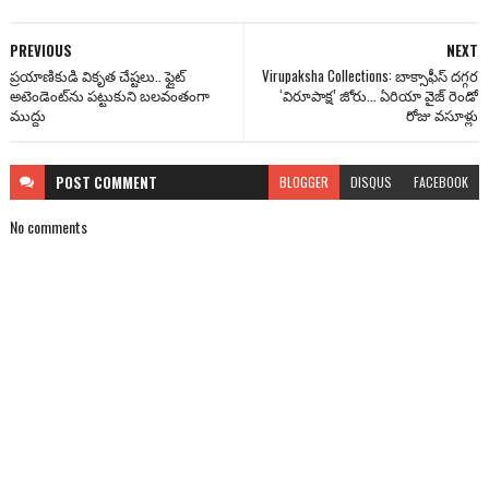
PREVIOUS
NEXT
ప్రయాణికుడి వికృత చేష్టలు.. ఫ్లైట్
Virupaksha Collections: బాక్సాఫీస్ దగ్గర
అటెండెంట్‌ను పట్టుకుని బలవంతంగా
‘విరూపాక్ష’ జోరు... ఏరియా వైజ్ రెండో
ముద్దు
రోజు వసూళ్లు
POST
COMMENT
BLOGGER
DISQUS
FACEBOOK
No comments