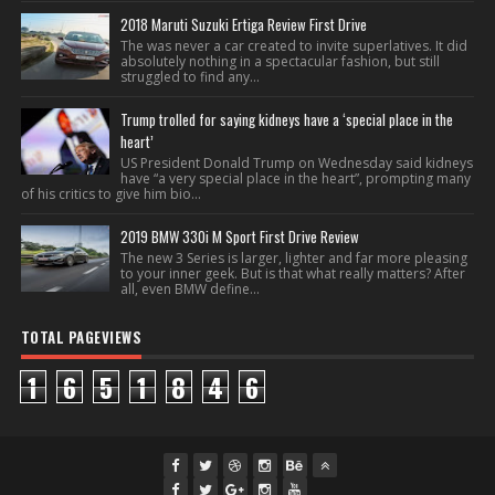
2018 Maruti Suzuki Ertiga Review First Drive
The was never a car created to invite superlatives. It did
absolutely nothing in a spectacular fashion, but still
struggled to find any...
Trump trolled for saying kidneys have a ‘special place in the
heart’
US President Donald Trump on Wednesday said kidneys
have “a very special place in the heart”, prompting many
of his critics to give him bio...
2019 BMW 330i M Sport First Drive Review
The new 3 Series is larger, lighter and far more pleasing
to your inner geek. But is that what really matters? After
all, even BMW define...
TOTAL PAGEVIEWS
1
6
5
1
8
4
6