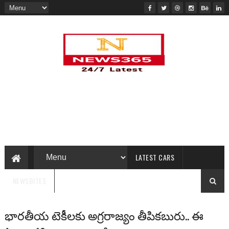
LATEST CARS
NEWSBITES
భారతీయ టెకీలకు అగ్రరాజ్యం తీపికబురు.. ఈ