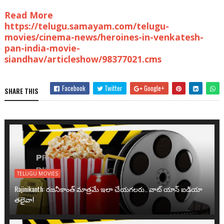
Read More
https://telugu.samayam.com/telugu-
movies/cinema-news/heroines-in-venkatesh-
pan-india-movie-
siandhav/articleshow/98377021.cms
Facebook
Twitter
Google+
SHARE THIS
TELUGU MOVIES
Rajinikanth: రజనీకాంత్ మాత్రమే ఇలా చేయగలరు.. వాట్ యాన్ ఐడియా
తలైవా!