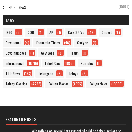
(15006)
TELUGU NEWS
TAGS
1930
(5)
2018
(1)
AP
(1)
Cars & UV's
(49)
Cricket
(6)
Devotional
(4)
Economic Times
(46)
Gadgets
(1)
Govt Initiatives
(1)
Govt Jobs
(3)
Health
(1)
International
(10716)
Latest Cars
(1896)
Patriotic
(1)
TTD News
(138)
Telangana
(8)
Telugu
(6)
Telugu Gossips
(4237)
Telugu Movies
(8655)
Telugu News
(15006)
FEATURED POSTS
Allegations of sexual harassment should be taken seriously: