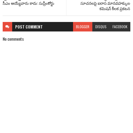
సీఎం అయ్యేవారు కాదు: సుప్రీంకోర్టు
సూచనలపై ఐరాస మానవహక్కుల
కమిషన్ కీలక ప్రకటన
POST
COMMENT
BLOGGER
DISQUS
FACEBOOK
No comments