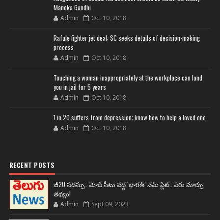
Maneka Gandhi
Admin
Oct 10, 2018
Rafale fighter jet deal: SC seeks details of decision-making
process
Admin
Oct 10, 2018
Touching a woman inappropriately at the workplace can land
you in jail for 5 years
Admin
Oct 10, 2018
1 in 20 suffers from depression; know how to help a loved one
Admin
Oct 10, 2018
RECENT POSTS
జీ20 సదస్సు.. మోదీ సీటు వద్ద ‘భారత్’ నేమ్ ప్లేట్‌.. పేరు మార్పు
తథ్యం!
Admin
Sept 09, 2023