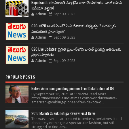
Rajinikanth: రజనీకాంత్ మాత్రమే ఇలా చేయగలరు.. వాట్ యాన్
ఐడియా తలైవా!
Admin
Sept 09, 2023
G20: జీ20 అంటే ఏంటి? ఏ ఏ దేశాలకు సభ్యత్వం? సదస్సుకు
ఎందుకింత ప్రాధాన్యత?
Admin
Sept 09, 2023
G20 Live Updates: ప్రగతి మైదాన్‌లోని భారత్ వైదికపై అతిథులకు
ప్రధాని స్వాగతం
Admin
Sept 09, 2023
POPULAR POSTS
Native American gambling pioneer Fred Dakota dies at 84
By September 18, 2021 at 11:02PM Read More
https://timesofindia.indiatimes.com/world/us/native-
american-gambling-pioneer-fred-dakota-d...
2018 Maruti Suzuki Ertiga Review First Drive
The was never a car created to invite superlatives. It did
absolutely nothing in a spectacular fashion, but still
struggled to find any...