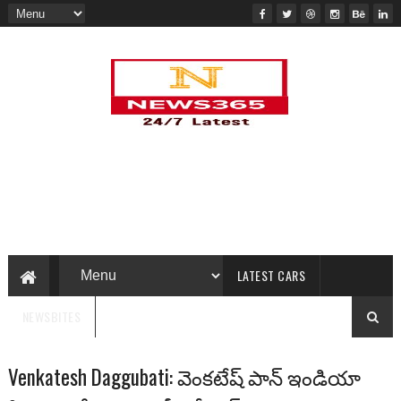
LATEST CARS
NEWSBITES
Venkatesh Daggubati: వెంక‌టేష్ పాన్ ఇండియా