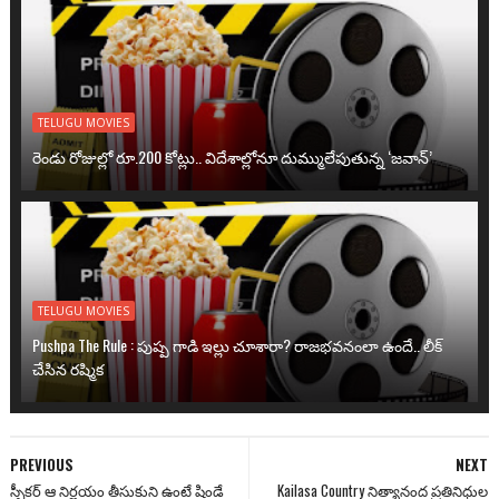
TELUGU MOVIES
రెండు రోజుల్లో రూ.200 కోట్లు.. విదేశాల్లోనూ దుమ్ములేపుతున్న ‘జవాన్’
TELUGU MOVIES
Pushpa The Rule : పుష్ప గాడి ఇల్లు చూశారా? రాజభవనంలా ఉందే.. లీక్
చేసిన రష్మిక
PREVIOUS
NEXT
స్పీకర్ ఆ నిర్ణయం తీసుకుని ఉంటే షిండే
Kailasa Country నిత్యానంద ప్రతినిధుల