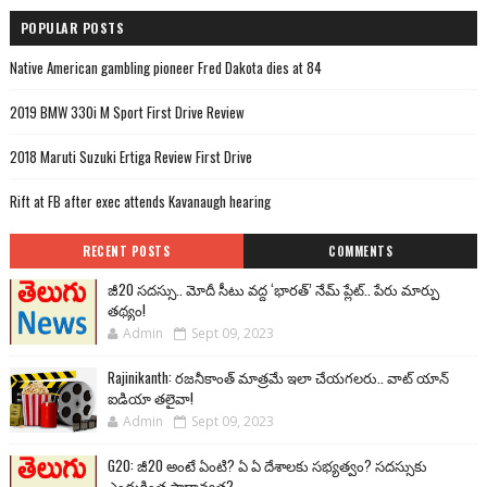
POPULAR POSTS
Native American gambling pioneer Fred Dakota dies at 84
2019 BMW 330i M Sport First Drive Review
2018 Maruti Suzuki Ertiga Review First Drive
Rift at FB after exec attends Kavanaugh hearing
RECENT POSTS
COMMENTS
జీ20 సదస్సు.. మోదీ సీటు వద్ద ‘భారత్’ నేమ్ ప్లేట్‌.. పేరు మార్పు
తథ్యం!
Admin
Sept 09, 2023
Rajinikanth: రజనీకాంత్ మాత్రమే ఇలా చేయగలరు.. వాట్ యాన్
ఐడియా తలైవా!
Admin
Sept 09, 2023
G20: జీ20 అంటే ఏంటి? ఏ ఏ దేశాలకు సభ్యత్వం? సదస్సుకు
ఎందుకింత ప్రాధాన్యత?