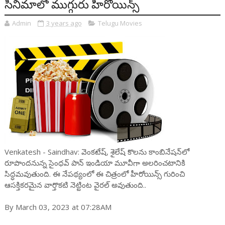
సినిమాలో ముగ్గురు హీరోయిన్స్‌
Admin
3 years ago
Telugu Movies
Venkatesh - Saindhav: వెంక‌టేష్, శైలేష్ కొల‌ను కాంబినేష‌న్‌లో
రూపొంద‌నున్న సైంధ‌వ్ పాన్ ఇండియా మూవీగా అల‌రించ‌టానికి
సిద్ధ‌మ‌వుతుంది. ఈ నేప‌థ్యంలో ఈ చిత్రంలో హీరోయిన్స్ గురించి
ఆస‌క్తిక‌ర‌మైన వార్తొక‌టి నెట్టింట వైర‌ల్ అవుతుంది..
By March 03, 2023 at 07:28AM