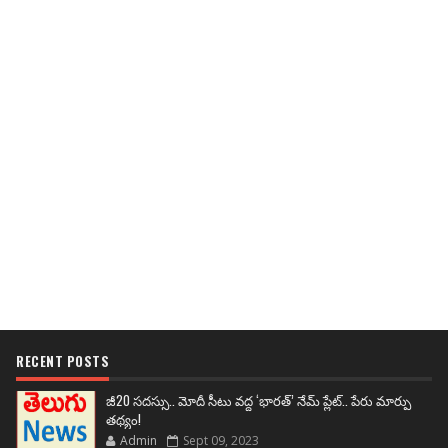
RECENT POSTS
జీ20 సదస్సు.. మోదీ సీటు వద్ద ‘భారత్’ నేమ్ ప్లేట్‌.. పేరు మార్పు
తథ్యం!
Admin
Sept 09, 2023