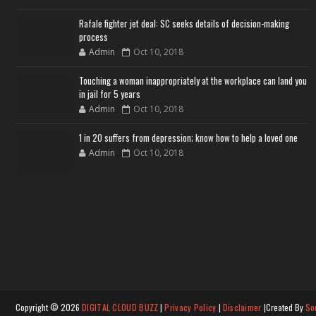
Rafale fighter jet deal: SC seeks details of decision-making
process
Admin
Oct 10, 2018
Touching a woman inappropriately at the workplace can land you
in jail for 5 years
Admin
Oct 10, 2018
1 in 20 suffers from depression; know how to help a loved one
Admin
Oct 10, 2018
Copyright ©
2026
DIGITAL CLOUD BUZZ
|
Privacy Policy
|
Disclaimer
|Created By
So