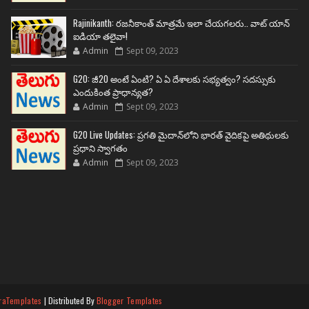
Rajinikanth: రజనీకాంత్ మాత్రమే ఇలా చేయగలరు.. వాట్ యాన్
ఐడియా తలైవా!
Admin
Sept 09, 2023
G20: జీ20 అంటే ఏంటి? ఏ ఏ దేశాలకు సభ్యత్వం? సదస్సుకు
ఎందుకింత ప్రాధాన్యత?
Admin
Sept 09, 2023
G20 Live Updates: ప్రగతి మైదాన్‌లోని భారత్ వైదికపై అతిథులకు
ప్రధాని స్వాగతం
Admin
Sept 09, 2023
raTemplates
| Distributed By
Blogger Templates