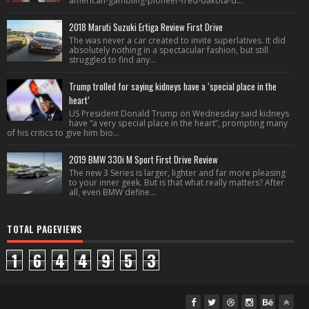
american-gambling-pioneer-fred-dakota-d...
2018 Maruti Suzuki Ertiga Review First Drive
The was never a car created to invite superlatives. It did
absolutely nothing in a spectacular fashion, but still
struggled to find any...
Trump trolled for saying kidneys have a ‘special place in the
heart’
US President Donald Trump on Wednesday said kidneys
have “a very special place in the heart”, prompting many
of his critics to give him bio...
2019 BMW 330i M Sport First Drive Review
The new 3 Series is larger, lighter and far more pleasing
to your inner geek. But is that what really matters? After
all, even BMW define...
TOTAL PAGEVIEWS
1
6
4
4
9
5
3