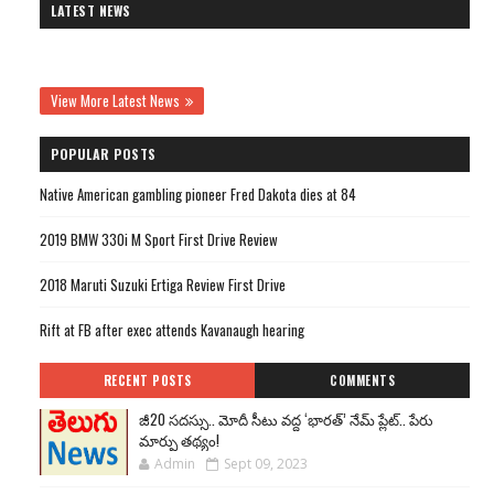
LATEST NEWS
View More Latest News
POPULAR POSTS
Native American gambling pioneer Fred Dakota dies at 84
2019 BMW 330i M Sport First Drive Review
2018 Maruti Suzuki Ertiga Review First Drive
Rift at FB after exec attends Kavanaugh hearing
RECENT POSTS
COMMENTS
జీ20 సదస్సు.. మోదీ సీటు వద్ద ‘భారత్’ నేమ్ ప్లేట్‌.. పేరు
మార్పు తథ్యం!
Admin
Sept 09, 2023