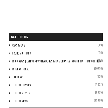
CATEGORIES
(49)
CARS & UV'S
(46)
ECONOMIC TIMES
(106)
INDIA NEWS | LATEST NEWS HEADLINES & LIVE UPDATES FROM INDIA - TIMES OF INDIA
(10716)
INTERNATIONAL
(138)
TTD NEWS
(4237)
TELUGU GOSSIPS
(8655)
TELUGU MOVIES
(15006)
TELUGU NEWS