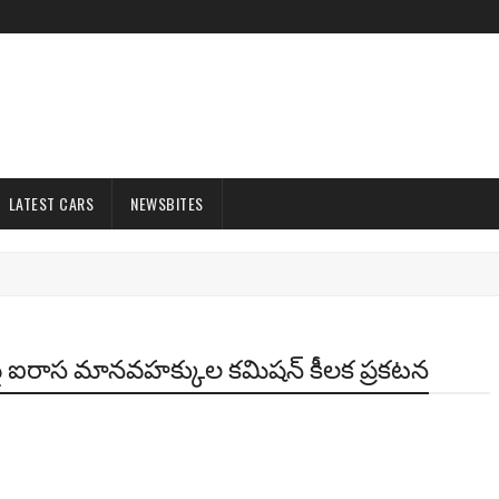
LATEST CARS
NEWSBITES
లపై ఐరాస మానవహక్కుల కమిషన్ కీలక ప్రకటన