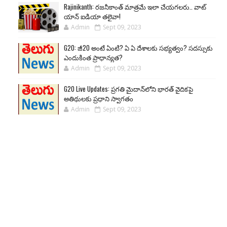
Rajinikanth: రజనీకాంత్ మాత్రమే ఇలా చేయగలరు.. వాట్
యాన్ ఐడియా తలైవా!
Admin
Sept 09, 2023
G20: జీ20 అంటే ఏంటి? ఏ ఏ దేశాలకు సభ్యత్వం? సదస్సుకు
ఎందుకింత ప్రాధాన్యత?
Admin
Sept 09, 2023
G20 Live Updates: ప్రగతి మైదాన్‌లోని భారత్ వైదికపై
అతిథులకు ప్రధాని స్వాగతం
Admin
Sept 09, 2023