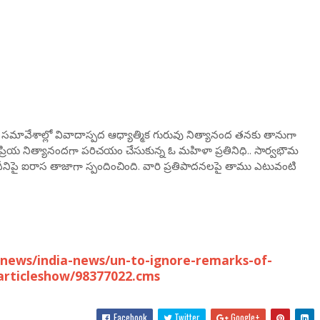
ి సమావేశాల్లో వివాదాస్పద ఆధ్యాత్మిక గురువు నిత్యానంద తనకు తానుగా
జయప్రియ నిత్యానందగా పరిచయం చేసుకున్న ఓ మహిళా ప్రతినిధి.. సార్వభౌమ
నిపై ఐరాస తాజాగా స్పందించింది. వారి ప్రతిపాదనలపై తాము ఎటువంటి
news/india-news/un-to-ignore-remarks-of-
/articleshow/98377022.cms
Facebook
Twitter
Google+