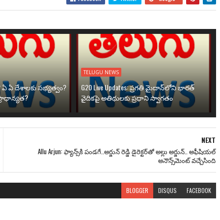
TELUGU NEWS
? ఏ ఏ దేశాలకు సభ్యత్వం?
G20 Live Updates: ప్రగతి మైదాన్‌లోని భారత్
్రాధాన్యత?
వైదికపై అతిథులకు ప్రధాని స్వాగతం
NEXT
Allu Arjun: ఫ్యాన్స్‌కి పండ‌గే..అర్జున్ రెడ్డి డైరెక్టర్‌తో అల్లు అర్జున్.. అఫీషియల్
అనౌన్స్‌మెంట్ వచ్చేసింది
BLOGGER
DISQUS
FACEBOOK