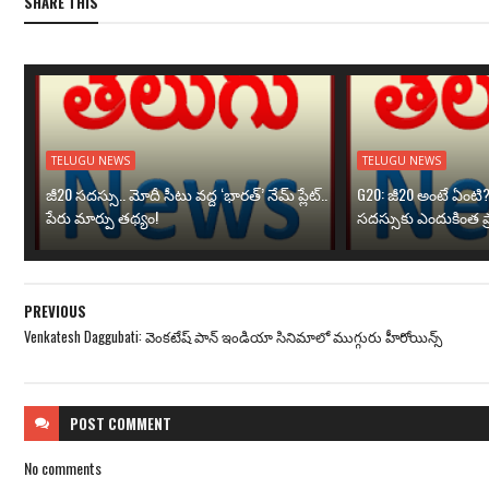
SHARE THIS
TELUGU NEWS
TELUGU NEWS
జీ20 సదస్సు.. మోదీ సీటు వద్ద ‘భారత్’ నేమ్ ప్లేట్‌..
G20: జీ20 అంటే ఏంటి
పేరు మార్పు తథ్యం!
సదస్సుకు ఎందుకింత ప
PREVIOUS
Venkatesh Daggubati: వెంక‌టేష్ పాన్ ఇండియా సినిమాలో ముగ్గురు హీరోయిన్స్‌
POST
COMMENT
No comments