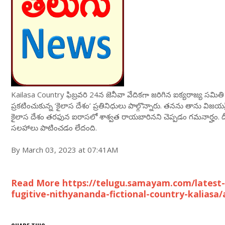
Kailasa Country ఫిబ్రవరి 24న జెనీవా వేదికగా జరిగిన ఐక్యరాజ్య సమిత
ప్రకటించుకున్న ‘కైలాస దేశం’ ప్రతినిధులు పాల్గొన్నారు. తనను తాను వి
కైలాస దేశం తరఫున ఐరాసలో శాశ్వత రాయబారినని చెప్పడం గమనార్హం. దీ
సలహాలు పాటించడం లేదంది.
By March 03, 2023 at 07:41AM
Read More https://telugu.samayam.com/latest-
fugitive-nithyananda-fictional-country-kaliasa