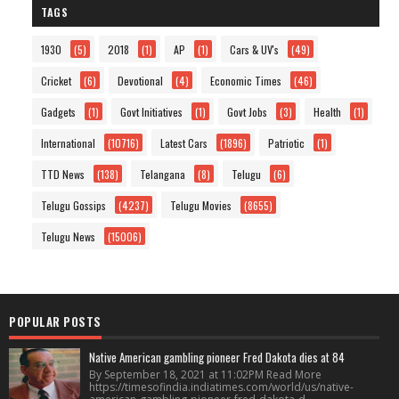
TAGS
1930
(5)
2018
(1)
AP
(1)
Cars & UV's
(49)
Cricket
(6)
Devotional
(4)
Economic Times
(46)
Gadgets
(1)
Govt Initiatives
(1)
Govt Jobs
(3)
Health
(1)
International
(10716)
Latest Cars
(1896)
Patriotic
(1)
TTD News
(138)
Telangana
(8)
Telugu
(6)
Telugu Gossips
(4237)
Telugu Movies
(8655)
Telugu News
(15006)
POPULAR POSTS
Native American gambling pioneer Fred Dakota dies at 84
By September 18, 2021 at 11:02PM Read More
https://timesofindia.indiatimes.com/world/us/native-