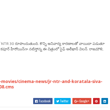
వంలో NTR 30 రూపొందుతుంది. కొన్ని అనివార్య కారణాలతో వాయిదా పడుతూ
పూర్ హీరోయిన్‌గా నటిస్తోన్న ఈ చిత్రంలో సైఫ్ అలీఖాన్ విలన్. రాజమౌళి,
movies/cinema-news/jr-ntr-and-koratala-siva-
808.cms
Facebook
Twitter
Google+