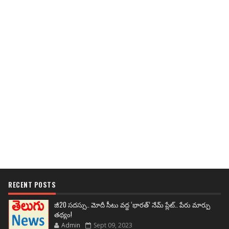
RECENT POSTS
జీ20 సదస్సు.. మోదీ సీటు వద్ద ‘భారత్’ నేమ్ ప్లేట్‌.. పేరు మార్పు
తథ్యం!
Admin
Sept 09, 2023