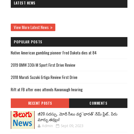
LATEST NEWS
View More Latest News
POPULAR POSTS
Native American gambling pioneer Fred Dakota dies at 84
2019 BMW 330i M Sport First Drive Review
2018 Maruti Suzuki Ertiga Review First Drive
Rift at FB after exec attends Kavanaugh hearing
RECENT POSTS
COMMENTS
జీ20 సదస్సు.. మోదీ సీటు వద్ద ‘భారత్’ నేమ్ ప్లేట్‌.. పేరు
మార్పు తథ్యం!
Admin
Sept 09, 2023