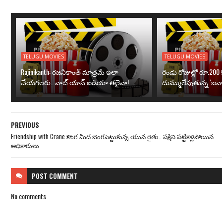
TELUGU MOVIES
TELUGU MOVIES
Rajinikanth: రజనీకాంత్ మాత్రమే ఇలా
రెండు రోజుల్లో రూ.200 క
చేయగలరు.. వాట్ యాన్ ఐడియా తలైవా!
దుమ్ములేపుతున్న ‘జవా
PREVIOUS
Friendship with Crane కొంగ మీద బెంగపెట్టుకున్న యువ రైతు.. పక్షిని పట్టికెళ్లిపోయిన
అధికారులు
POST
COMMENT
No comments