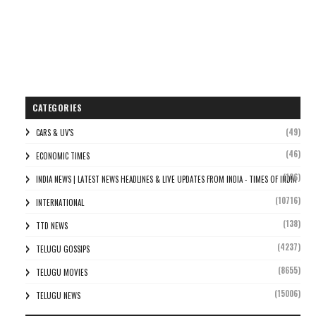
CATEGORIES
(49)
CARS & UV'S
(46)
ECONOMIC TIMES
(106)
INDIA NEWS | LATEST NEWS HEADLINES & LIVE UPDATES FROM INDIA - TIMES OF INDIA
(10716)
INTERNATIONAL
(138)
TTD NEWS
(4237)
TELUGU GOSSIPS
(8655)
TELUGU MOVIES
(15006)
TELUGU NEWS