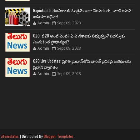
Rajinikanth: రజనీకాంత్ మాత్రమే ఇలా చేయగలరు.. వాట్ యాన్
ఐడియా తలైవా!
Admin
Sept 09, 2023
G20: జీ20 అంటే ఏంటి? ఏ ఏ దేశాలకు సభ్యత్వం? సదస్సుకు
ఎందుకింత ప్రాధాన్యత?
Admin
Sept 09, 2023
G20 Live Updates: ప్రగతి మైదాన్‌లోని భారత్ వైదికపై అతిథులకు
ప్రధాని స్వాగతం
Admin
Sept 09, 2023
raTemplates
| Distributed By
Blogger Templates