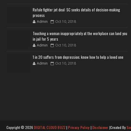
Rafale fighter jet deal: SC seeks details of decision-making
process
Admin
Oct 10, 2018
Touching a woman inappropriately at the workplace can land you
in jail for 5 years
Admin
Oct 10, 2018
1 in 20 suffers from depression; know how to help a loved one
Admin
Oct 10, 2018
Copyright ©
2026
DIGITAL CLOUD BUZZ
|
Privacy Policy
|
Disclaimer
|Created By
So