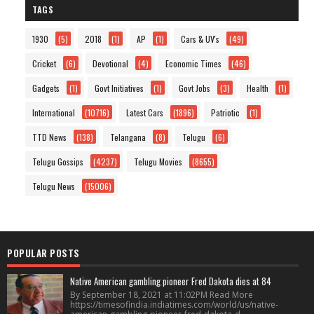
TAGS
1930
(5)
2018
(1)
AP
(1)
Cars & UV's
(49)
Cricket
(6)
Devotional
(4)
Economic Times
(46)
Gadgets
(1)
Govt Initiatives
(1)
Govt Jobs
(3)
Health
(1)
International
(10716)
Latest Cars
(1896)
Patriotic
(1)
TTD News
(138)
Telangana
(8)
Telugu
(6)
Telugu Gossips
(4237)
Telugu Movies
(8655)
Telugu News
(15006)
POPULAR POSTS
Native American gambling pioneer Fred Dakota dies at 84
By September 18, 2021 at 11:02PM Read More
https://timesofindia.indiatimes.com/world/us/native-