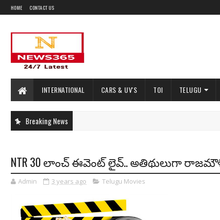
HOME
CONTACT US
INTERNATIONAL
CARS & UV'S
TOI
TELUGU
Breaking News
NTR 30 లాంచ్ ఈవెంట్ లైవ్.. అతిథులుగా రాజమౌళి
Admin
3 years ago
Telugu Movies