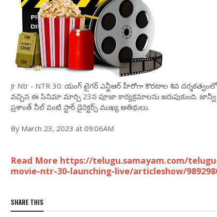
Jr Ntr - NTR 30: యంగ్ టైగర్ ఎన్టీఆర్ హీరోగా కొరటాల శివ దర్శకత్
వచ్చిన ఈ సినిమా మార్చి 23న పూజా కార్యక్రమాలను జరుపుకుంది. జాన్వీ క
ప్రశాంత్ నీల్ వంటి స్టార్ డైరెక్టర్స్ ముఖ్య అతిథులు.
By March 23, 2023 at 09:06AM
Read More https://telugu.samayam.com/telugu-
movie-ntr-30-launching-live/articleshow/98929
SHARE THIS