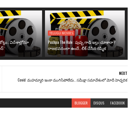
TELUGU MOVIES
ోట్లు.. విదేశాల్లోనూ
Pushpa The Rule : పుష్ప గాడి ఇల్లు చూశారా?
న్’
రాజభవనంలా ఉందే.. లీక్ చేసిన రష్మిక
NEXT
Covid: మహమ్మారి ఇంకా ముగిసిపోలేదు.. సమీక్షా సమావేశంలో మోదీ హెచ్చరిక
BLOGGER
DISQUS
FACEBOOK