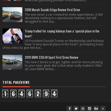
american-gambling-pioneer-fred-dakota-d...
2018 Maruti Suzuki Ertiga Review First Drive
The was never a car created to invite superlatives. It did
absolutely nothing in a spectacular fashion, but still
struggled to find any...
Trump trolled for saying kidneys have a ‘special place in the
heart’
US President Donald Trump on Wednesday said kidneys
have “a very special place in the heart”, prompting many
of his critics to give him bio...
2019 BMW 330i M Sport First Drive Review
The new 3 Series is larger, lighter and far more pleasing
to your inner geek. But is that what really matters? After
all, even BMW define...
TOTAL PAGEVIEWS
1
6
4
6
2
9
4