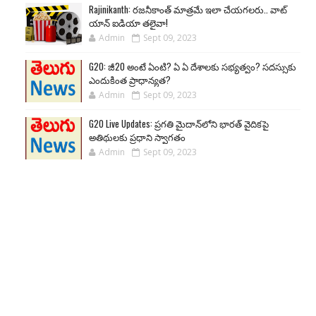
Rajinikanth: రజనీకాంత్ మాత్రమే ఇలా చేయగలరు.. వాట్
యాన్ ఐడియా తలైవా!
Admin
Sept 09, 2023
G20: జీ20 అంటే ఏంటి? ఏ ఏ దేశాలకు సభ్యత్వం? సదస్సుకు
ఎందుకింత ప్రాధాన్యత?
Admin
Sept 09, 2023
G20 Live Updates: ప్రగతి మైదాన్‌లోని భారత్ వైదికపై
అతిథులకు ప్రధాని స్వాగతం
Admin
Sept 09, 2023