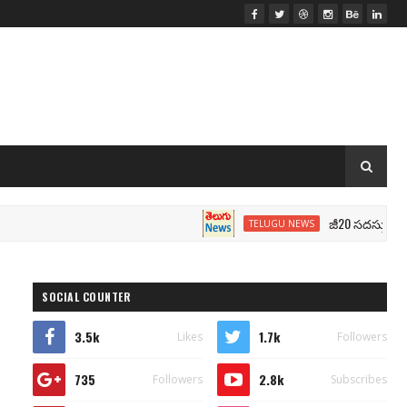
జీ20 సదస్సు.. మోదీ సీటు
TELUGU NEWS
SOCIAL COUNTER
3.5k
1.7k
Likes
Followers
735
2.8k
Followers
Subscribes