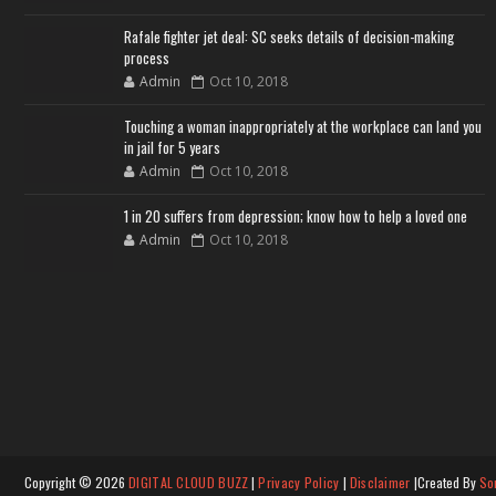
Rafale fighter jet deal: SC seeks details of decision-making
process
Admin
Oct 10, 2018
Touching a woman inappropriately at the workplace can land you
in jail for 5 years
Admin
Oct 10, 2018
1 in 20 suffers from depression; know how to help a loved one
Admin
Oct 10, 2018
Copyright ©
2026
DIGITAL CLOUD BUZZ
|
Privacy Policy
|
Disclaimer
|Created By
So