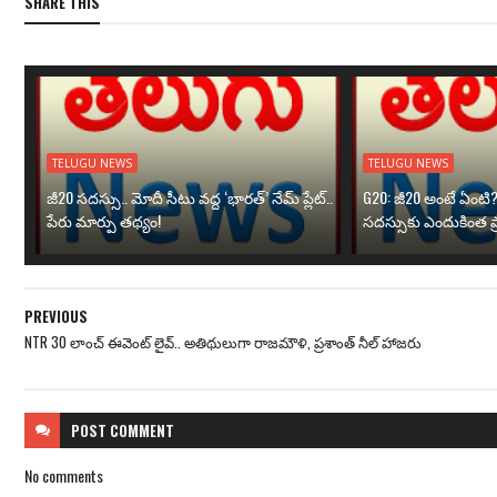
SHARE THIS
TELUGU NEWS
TELUGU NEWS
జీ20 సదస్సు.. మోదీ సీటు వద్ద ‘భారత్’ నేమ్ ప్లేట్‌..
G20: జీ20 అంటే ఏంటి
పేరు మార్పు తథ్యం!
సదస్సుకు ఎందుకింత ప
PREVIOUS
NTR 30 లాంచ్ ఈవెంట్ లైవ్.. అతిథులుగా రాజమౌళి, ప్రశాంత్ నీల్ హాజరు
POST
COMMENT
No comments