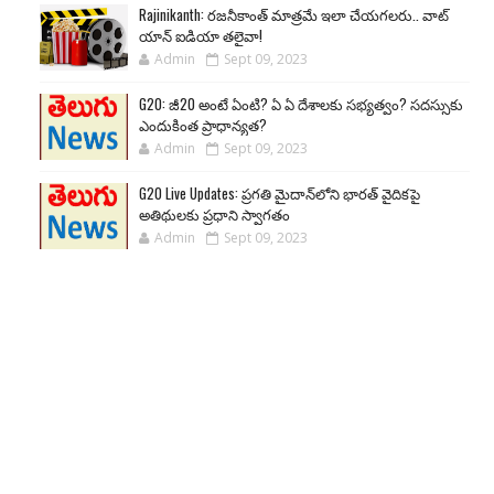
Rajinikanth: రజనీకాంత్ మాత్రమే ఇలా చేయగలరు.. వాట్
యాన్ ఐడియా తలైవా!
Admin
Sept 09, 2023
G20: జీ20 అంటే ఏంటి? ఏ ఏ దేశాలకు సభ్యత్వం? సదస్సుకు
ఎందుకింత ప్రాధాన్యత?
Admin
Sept 09, 2023
G20 Live Updates: ప్రగతి మైదాన్‌లోని భారత్ వైదికపై
అతిథులకు ప్రధాని స్వాగతం
Admin
Sept 09, 2023