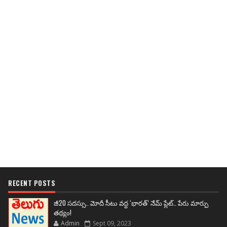
RECENT POSTS
జీ20 సదస్సు.. మోదీ సీటు వద్ద ‘భారత్’ నేమ్ ప్లేట్‌.. పేరు మార్పు
తథ్యం!
Admin
Sept 09, 2023