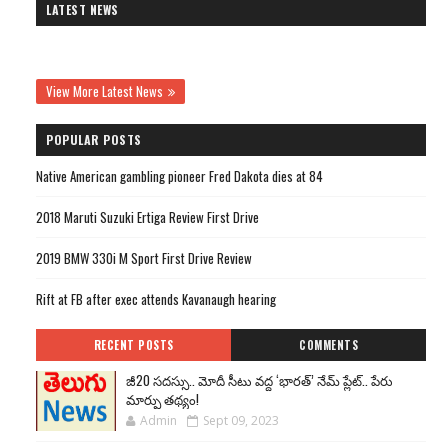
LATEST NEWS
View More Latest News
POPULAR POSTS
Native American gambling pioneer Fred Dakota dies at 84
2018 Maruti Suzuki Ertiga Review First Drive
2019 BMW 330i M Sport First Drive Review
Rift at FB after exec attends Kavanaugh hearing
RECENT POSTS
COMMENTS
జీ20 సదస్సు.. మోదీ సీటు వద్ద ‘భారత్’ నేమ్ ప్లేట్‌.. పేరు
మార్పు తథ్యం!
Admin
Sept 09, 2023