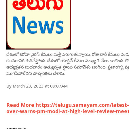
దేశంలో కరోనా వైరస్ కేసులు మళ్లీ పెరుగుతున్నాయి. రోజువారీ కేసుల
కలవరానికి గురిచేస్తోంది. దేశంలో యాక్టివ్ కేసుల సంఖ్య 7 వేలు దాటింది. క
అధ్యక్షతన బుధవారం అత్యున్నత స్థాయి సమావేశం జరిగింది. ప్రజారోగ్య వ్యవ
ముగిసిపోలేదని హెచ్చరికలు చేశారు.
By March 23, 2023 at 09:07AM
Read More https://telugu.samayam.com/latest-
over-warns-pm-modi-at-high-level-review-meet