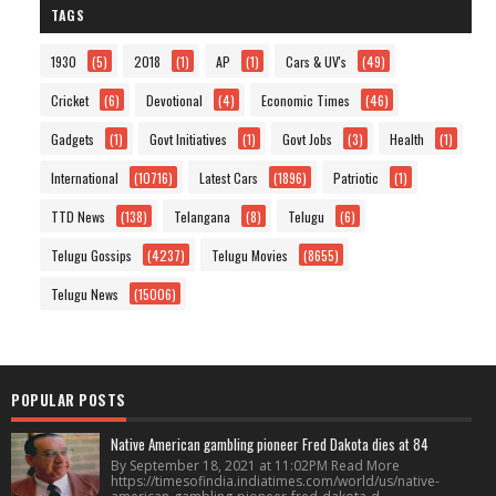
TAGS
1930
(5)
2018
(1)
AP
(1)
Cars & UV's
(49)
Cricket
(6)
Devotional
(4)
Economic Times
(46)
Gadgets
(1)
Govt Initiatives
(1)
Govt Jobs
(3)
Health
(1)
International
(10716)
Latest Cars
(1896)
Patriotic
(1)
TTD News
(138)
Telangana
(8)
Telugu
(6)
Telugu Gossips
(4237)
Telugu Movies
(8655)
Telugu News
(15006)
POPULAR POSTS
Native American gambling pioneer Fred Dakota dies at 84
By September 18, 2021 at 11:02PM Read More
https://timesofindia.indiatimes.com/world/us/native-