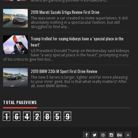
american-gambling-pioneer-fred-dakota-d...
2018 Maruti Suzuki Ertiga Review First Drive
The was never a car created to invite superlatives. It did
absolutely nothing in a spectacular fashion, but still
struggled to find any...
Trump trolled for saying kidneys have a ‘special place in the
heart’
US President Donald Trump on Wednesday said kidneys
have “a very special place in the heart”, prompting many
of his critics to give him bio...
2019 BMW 330i M Sport First Drive Review
The new 3 Series is larger, lighter and far more pleasing
to your inner geek. But is that what really matters? After
all, even BMW define...
TOTAL PAGEVIEWS
1
6
4
2
8
5
9