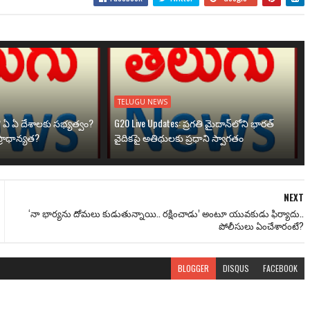
TELUGU NEWS
? ఏ ఏ దేశాలకు సభ్యత్వం?
G20 Live Updates: ప్రగతి మైదాన్‌లోని భారత్
్రాధాన్యత?
వైదికపై అతిథులకు ప్రధాని స్వాగతం
NEXT
‘నా భార్యను దోమలు కుడుతున్నాయి.. రక్షించాడు’ అంటూ యువకుడు ఫిర్యాదు..
పోలీసులు ఏంచేశారంటే?
BLOGGER
DISQUS
FACEBOOK