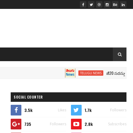
జీ20 సదస్సు.. మోదీ సీటు 
TELUGU NEWS
SOCIAL COUNTER
3.5k
1.7k
Likes
Followers
735
2.8k
Followers
Subscribes