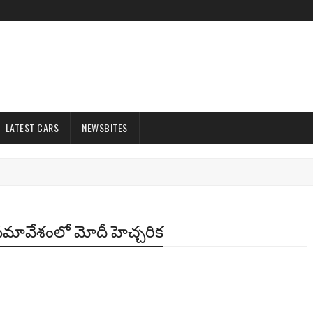
LATEST CARS
NEWSBITES
 సమావేశంలో మోదీ హెచ్చరిక