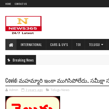
HOME
CONTACT US
INTERNATIONAL
CARS & UV'S
TOI
TELUGU
Breaking News
Covid: మహమ్మారి ఇంకా ముగిసిపోలేదు.. సమీక్షా
Admin
3 years ago
Telugu News