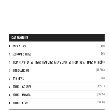
CATEGORIES
(49)
CARS & UV'S
(46)
ECONOMIC TIMES
(106)
INDIA NEWS | LATEST NEWS HEADLINES & LIVE UPDATES FROM INDIA - TIMES OF INDIA
(10716)
INTERNATIONAL
(138)
TTD NEWS
(4237)
TELUGU GOSSIPS
(8655)
TELUGU MOVIES
(15006)
TELUGU NEWS