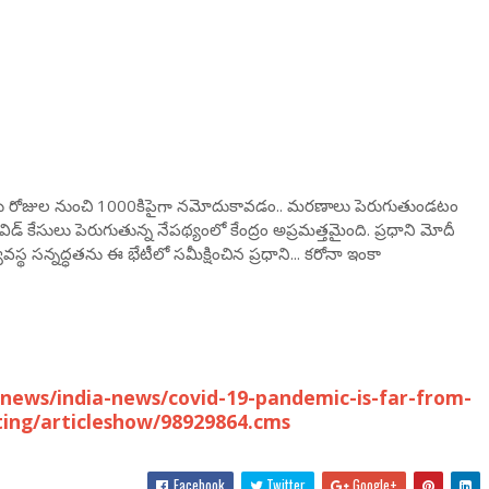
ు రెండు రోజుల నుంచి 1000కిపైగా నమోదుకావడం.. మరణాలు పెరుగుతుండటం
ోవిడ్ కేసులు పెరుగుతున్న నేపథ్యంలో కేంద్రం అప్రమత్తమైంది. ప్రధాని మోదీ
స్థ సన్నద్ధతను ఈ భేటీలో సమీక్షించిన ప్రధాని... కరోనా ఇంకా
news/india-news/covid-19-pandemic-is-far-from-
ing/articleshow/98929864.cms
Facebook
Twitter
Google+