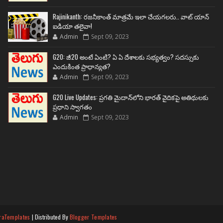
Rajinikanth: రజనీకాంత్ మాత్రమే ఇలా చేయగలరు.. వాట్ యాన్
ఐడియా తలైవా!
Admin
Sept 09, 2023
G20: జీ20 అంటే ఏంటి? ఏ ఏ దేశాలకు సభ్యత్వం? సదస్సుకు
ఎందుకింత ప్రాధాన్యత?
Admin
Sept 09, 2023
G20 Live Updates: ప్రగతి మైదాన్‌లోని భారత్ వైదికపై అతిథులకు
ప్రధాని స్వాగతం
Admin
Sept 09, 2023
raTemplates
| Distributed By
Blogger Templates