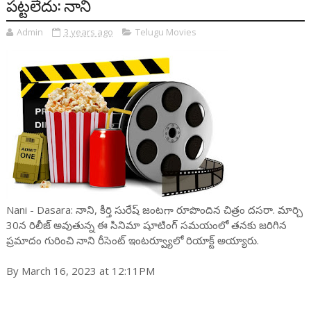
ప‌ట్ట‌లేదు: నాని
Admin
3 years ago
Telugu Movies
Nani - Dasara: నాని, కీర్తి సురేష్ జంట‌గా రూపొందిన చిత్రం ద‌స‌రా. మార్చి
30న రిలీజ్ అవుతున్న ఈ సినిమా షూటింగ్ స‌మ‌యంలో త‌న‌కు జ‌రిగిన
ప్ర‌మాదం గురించి నాని రీసెంట్ ఇంట‌ర్వ్యూలో రియాక్ట్ అయ్యారు.
By March 16, 2023 at 12:11PM