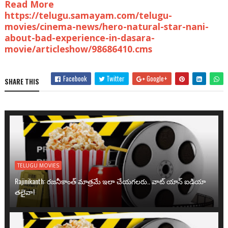
Read More
https://telugu.samayam.com/telugu-
movies/cinema-news/hero-natural-star-nani-
about-bad-experience-in-dasara-
movie/articleshow/98686410.cms
Facebook
Twitter
Google+
SHARE THIS
TELUGU MOVIES
Rajinikanth: రజనీకాంత్ మాత్రమే ఇలా చేయగలరు.. వాట్ యాన్ ఐడియా
తలైవా!