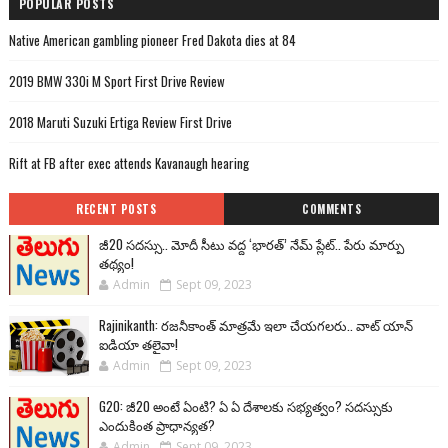
POPULAR POSTS
Native American gambling pioneer Fred Dakota dies at 84
2019 BMW 330i M Sport First Drive Review
2018 Maruti Suzuki Ertiga Review First Drive
Rift at FB after exec attends Kavanaugh hearing
RECENT POSTS
COMMENTS
జీ20 సదస్సు.. మోదీ సీటు వద్ద ‘భారత్’ నేమ్ ప్లేట్‌.. పేరు మార్పు
తథ్యం!
Admin
Sept 09, 2023
Rajinikanth: రజనీకాంత్ మాత్రమే ఇలా చేయగలరు.. వాట్ యాన్
ఐడియా తలైవా!
Admin
Sept 09, 2023
G20: జీ20 అంటే ఏంటి? ఏ ఏ దేశాలకు సభ్యత్వం? సదస్సుకు
ఎందుకింత ప్రాధాన్యత?
Admin
Sept 09, 2023