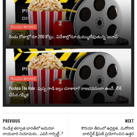
TELUGU MOVIES
రెండు రోజుల్లో రూ.200 కోట్లు.. విదేశాల్లోనూ దుమ్ములేపుతున్న ‘జవాన్’
TELUGU MOVIES
Pushpa The Rule : పుష్ప గాడి ఇల్లు చూశారా? రాజభవనంలా ఉందే.. లీక్
చేసిన రష్మిక
PREVIOUS
NEXT
రెండేళ్ల తర్వాత భారత్‌లో అమెరికా
కొరియా తీరంలో ఉద్రిక్తత.. మరోసారి
రాయబారి నియామకం.. ఎవరీ గార్సెట్టీ..?
బాలిస్టిక్ క్షిపణి ప్రయోగించిన ఉత్తర