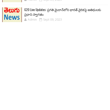
G20 Live Updates: ప్రగతి మైదాన్‌లోని భారత్ వైదికపై అతిథులకు
ప్రధాని స్వాగతం
Admin
Sept 09, 2023