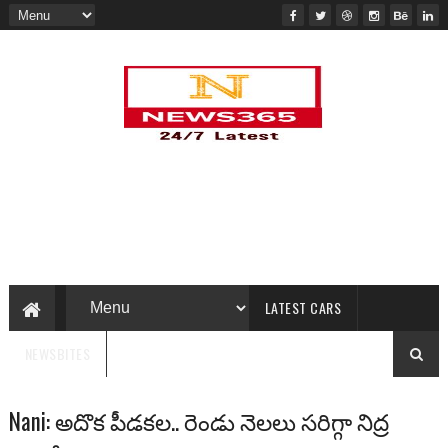
LATEST CARS
NEWSBITES
Nani: అదొక పీడ‌క‌ల‌.. రెండు నెల‌లు స‌రిగ్గా నిద్ర