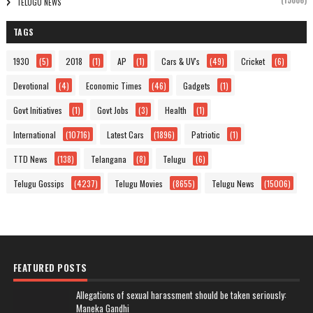
(15006)
TELUGU NEWS
TAGS
1930
(5)
2018
(1)
AP
(1)
Cars & UV's
(49)
Cricket
(6)
Devotional
(4)
Economic Times
(46)
Gadgets
(1)
Govt Initiatives
(1)
Govt Jobs
(3)
Health
(1)
International
(10716)
Latest Cars
(1896)
Patriotic
(1)
TTD News
(138)
Telangana
(8)
Telugu
(6)
Telugu Gossips
(4237)
Telugu Movies
(8655)
Telugu News
(15006)
FEATURED POSTS
Allegations of sexual harassment should be taken seriously:
Maneka Gandhi