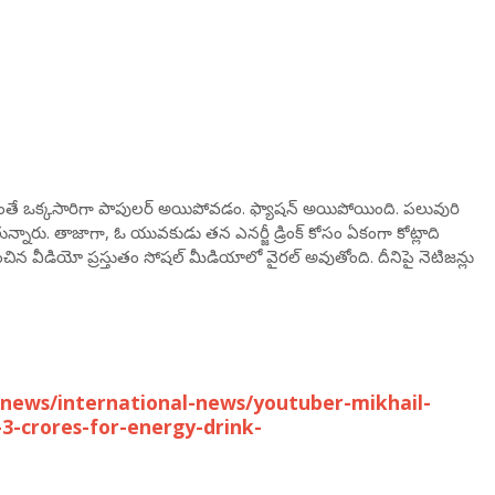
తే ఒక్కసారిగా పాపులర్ అయిపోవడం. ఫ్యాషన్ అయిపోయింది. పలువురి
నారు. తాజాగా, ఓ యువకుడు తన ఎనర్జీ డ్రింక్ కోసం ఏకంగా కోట్లాది
వీడియో ప్రస్తుతం సోషల్ మీడియాలో వైరల్ అవుతోంది. దీనిపై నెటిజన్లు
news/international-news/youtuber-mikhail-
3-crores-for-energy-drink-