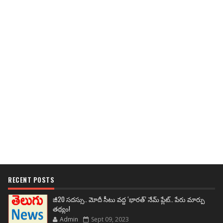
RECENT POSTS
జీ20 సదస్సు.. మోదీ సీటు వద్ద ‘భారత్’ నేమ్ ప్లేట్‌.. పేరు మార్పు
తథ్యం!
Admin
Sept 09, 2023