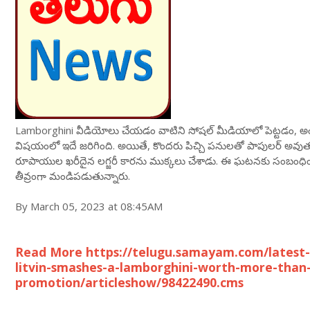
Lamborghini వీడియోలు చేయడం వాటిని సోషల్ మీడియాలో పెట్టడం, అం
విషయంలో ఇదే జరిగింది. అయితే, కొందరు పిచ్చి పనులతో పాపులర్ అవుతున్
రూపాయుల ఖరీదైన లగ్జరీ కారను ముక్కలు చేశాడు. ఈ ఘటనకు సంబంధించిన 
తీవ్రంగా మండిపడుతున్నారు.
By March 05, 2023 at 08:45AM
Read More https://telugu.samayam.com/latest-
litvin-smashes-a-lamborghini-worth-more-than-
promotion/articleshow/98422490.cms