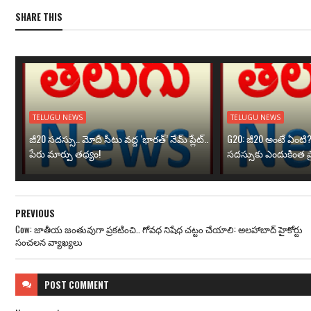
SHARE THIS
TELUGU NEWS
TELUGU NEWS
జీ20 సదస్సు.. మోదీ సీటు వద్ద ‘భారత్’ నేమ్ ప్లేట్‌..
G20: జీ20 అంటే ఏంటి
పేరు మార్పు తథ్యం!
సదస్సుకు ఎందుకింత ప
PREVIOUS
Cow: జాతీయ జంతువుగా ప్రకటించి.. గోవధ నిషేధ చట్టం చేయాలి: అలహాబాద్ హైకోర్టు
సంచలన వ్యాఖ్యలు
POST
COMMENT