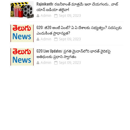
Rajinikanth: రజనీకాంత్ మాత్రమే ఇలా చేయగలరు.. వాట్
యాన్ ఐడియా తలైవా!
Admin
Sept 09, 2023
G20: జీ20 అంటే ఏంటి? ఏ ఏ దేశాలకు సభ్యత్వం? సదస్సుకు
ఎందుకింత ప్రాధాన్యత?
Admin
Sept 09, 2023
G20 Live Updates: ప్రగతి మైదాన్‌లోని భారత్ వైదికపై
అతిథులకు ప్రధాని స్వాగతం
Admin
Sept 09, 2023