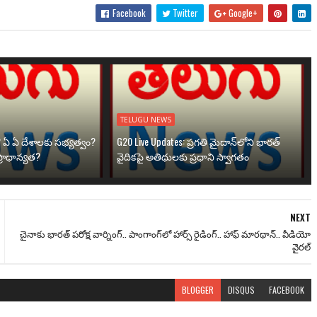
Facebook
Twitter
Google+
TELUGU NEWS
? ఏ ఏ దేశాలకు సభ్యత్వం?
G20 Live Updates: ప్రగతి మైదాన్‌లోని భారత్
్రాధాన్యత?
వైదికపై అతిథులకు ప్రధాని స్వాగతం
NEXT
చైనాకు భారత్ పరోక్ష వార్నింగ్.. పాంగాంగ్‌లో హార్స్ రైడింగ్.. హాఫ్ మారథాన్.. వీడియో
వైరల్
BLOGGER
DISQUS
FACEBOOK