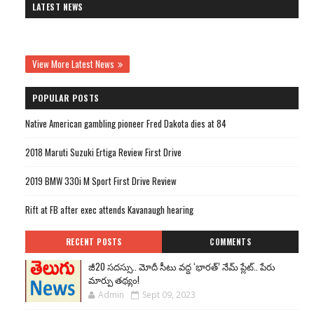
LATEST NEWS
View More Latest News
POPULAR POSTS
Native American gambling pioneer Fred Dakota dies at 84
2018 Maruti Suzuki Ertiga Review First Drive
2019 BMW 330i M Sport First Drive Review
Rift at FB after exec attends Kavanaugh hearing
RECENT POSTS
COMMENTS
జీ20 సదస్సు.. మోదీ సీటు వద్ద ‘భారత్’ నేమ్ ప్లేట్‌.. పేరు
మార్పు తథ్యం!
Admin
Sept 09, 2023