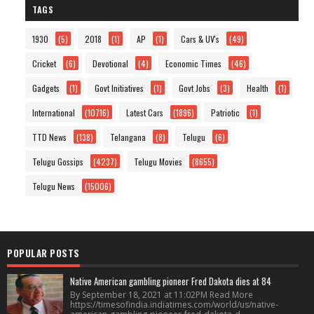
TAGS
1930
(5)
2018
(1)
AP
(1)
Cars & UV's
(49)
Cricket
(6)
Devotional
(4)
Economic Times
(46)
Gadgets
(1)
Govt Initiatives
(1)
Govt Jobs
(3)
Health
(1)
International
(10716)
Latest Cars
(1896)
Patriotic
(1)
TTD News
(138)
Telangana
(8)
Telugu
(6)
Telugu Gossips
(4237)
Telugu Movies
(8655)
Telugu News
(15006)
POPULAR POSTS
Native American gambling pioneer Fred Dakota dies at 84
By September 18, 2021 at 11:02PM Read More
https://timesofindia.indiatimes.com/world/us/native-