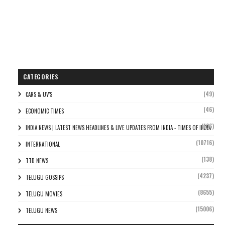
CATEGORIES
(49)
CARS & UV'S
(46)
ECONOMIC TIMES
(106)
INDIA NEWS | LATEST NEWS HEADLINES & LIVE UPDATES FROM INDIA - TIMES OF INDIA
(10716)
INTERNATIONAL
(138)
TTD NEWS
(4237)
TELUGU GOSSIPS
(8655)
TELUGU MOVIES
(15006)
TELUGU NEWS