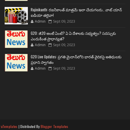
Rajinikanth: రజనీకాంత్ మాత్రమే ఇలా చేయగలరు.. వాట్ యాన్
ఐడియా తలైవా!
Admin
Sept 09, 2023
G20: జీ20 అంటే ఏంటి? ఏ ఏ దేశాలకు సభ్యత్వం? సదస్సుకు
ఎందుకింత ప్రాధాన్యత?
Admin
Sept 09, 2023
G20 Live Updates: ప్రగతి మైదాన్‌లోని భారత్ వైదికపై అతిథులకు
ప్రధాని స్వాగతం
Admin
Sept 09, 2023
raTemplates
| Distributed By
Blogger Templates