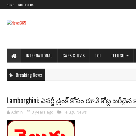
HOME
CONTACT US
INTERNATIONAL
CARS & UV'S
TOI
TELUGU
Breaking News
Lamborghini: ఎనర్జీ డ్రింక్ కోసం రూ.3 కోట్ల ఖర
Admin
3 years ago
Telugu News