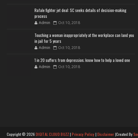
Rafale fighter jet deal: SC seeks details of decision-making
process
Admin
Oct 10, 2018
Touching a woman inappropriately at the workplace can land you
in jail for 5 years
Admin
Oct 10, 2018
1 in 20 suffers from depression; know how to help a loved one
Admin
Oct 10, 2018
Copyright ©
2026
DIGITAL CLOUD BUZZ
|
Privacy Policy
|
Disclaimer
|Created By
So