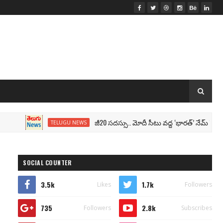
జీ20 సదస్సు.. మోదీ సీటు వద్ద ‘భారత్’ నేమ్ ప్లేట్‌.. పేరు
TELUGU NEWS
SOCIAL COUNTER
3.5k
1.7k
Likes
Followers
735
2.8k
Followers
Subscribes