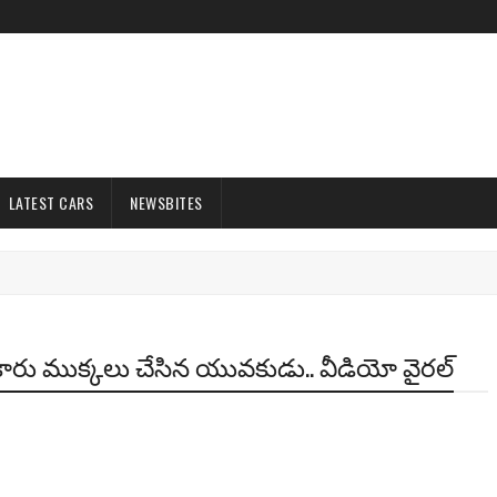
LATEST CARS
NEWSBITES
ీదైన కారు ముక్కలు చేసిన యువకుడు.. వీడియో వైరల్