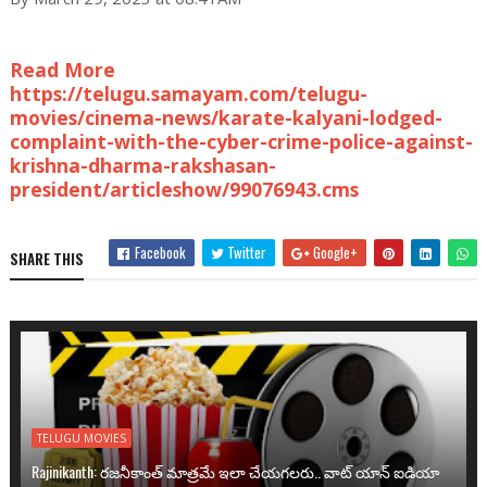
Read More
https://telugu.samayam.com/telugu-
movies/cinema-news/karate-kalyani-lodged-
complaint-with-the-cyber-crime-police-against-
krishna-dharma-rakshasan-
president/articleshow/99076943.cms
Facebook
Twitter
Google+
SHARE THIS
TELUGU MOVIES
Rajinikanth: రజనీకాంత్ మాత్రమే ఇలా చేయగలరు.. వాట్ యాన్ ఐడియా