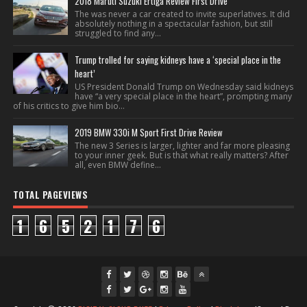
2018 Maruti Suzuki Ertiga Review First Drive
The was never a car created to invite superlatives. It did
absolutely nothing in a spectacular fashion, but still
struggled to find any...
Trump trolled for saying kidneys have a ‘special place in the
heart’
US President Donald Trump on Wednesday said kidneys
have “a very special place in the heart”, prompting many
of his critics to give him bio...
2019 BMW 330i M Sport First Drive Review
The new 3 Series is larger, lighter and far more pleasing
to your inner geek. But is that what really matters? After
all, even BMW define...
TOTAL PAGEVIEWS
1
6
5
2
1
7
6
fac
twi
gpl
ins
you