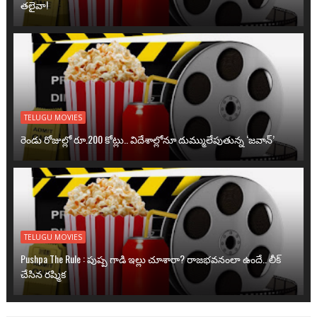
తలైవా!
TELUGU MOVIES
రెండు రోజుల్లో రూ.200 కోట్లు.. విదేశాల్లోనూ దుమ్ములేపుతున్న ‘జవాన్’
TELUGU MOVIES
Pushpa The Rule : పుష్ప గాడి ఇల్లు చూశారా? రాజభవనంలా ఉందే.. లీక్
చేసిన రష్మిక