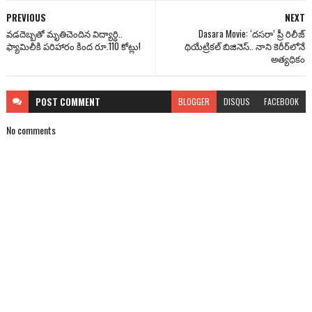
PREVIOUS
NEXT
వడదెబ్బతో మృతిచెందిన విద్యార్ధి..
Dasara Movie: ‘దసరా’ ప్రీ రిలీజ్
ఫ్యామిలీకి పరిహారం కింద రూ.110 కోట్లు!
థియేట్రికల్ బిజినెస్.. నాని కెరీర్‌లోనే
అత్యధికం
POST
COMMENT
BLOGGER
DISQUS
FACEBOOK
No comments