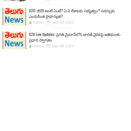
G20: జీ20 అంటే ఏంటి? ఏ ఏ దేశాలకు సభ్యత్వం? సదస్సుకు
ఎందుకింత ప్రాధాన్యత?
Admin
Sept 09, 2023
G20 Live Updates: ప్రగతి మైదాన్‌లోని భారత్ వైదికపై అతిథులకు
ప్రధాని స్వాగతం
Admin
Sept 09, 2023