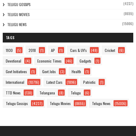
(4237)
TELUGU GOSSIPS
(8655)
TELUGU MOVIES
(15006)
TELUGU NEWS
TAGS
1930
(5)
2018
(1)
AP
(1)
Cars & UV's
(49)
Cricket
(6)
Devotional
(4)
Economic Times
(46)
Gadgets
(1)
Govt Initiatives
(1)
Govt Jobs
(3)
Health
(1)
International
(10716)
Latest Cars
(1896)
Patriotic
(1)
TTD News
(138)
Telangana
(8)
Telugu
(6)
Telugu Gossips
(4237)
Telugu Movies
(8655)
Telugu News
(15006)