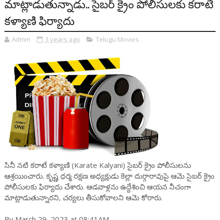
మాట్లాడుతున్నాడు.. సైబర్ క్రైం పోలీసులకు కరాటే
కళ్యాణి ఫిర్యాదు
Admin
3 years ago
Telugu Movies
సినీ నటి కరాటే కళ్యాణి (Karate Kalyani) సైబర్ క్రైం పోలీసులను
ఆశ్రయించారు. కృష్ణ ధర్మ రక్షణ అధ్యక్షుడు కెల్లా దుర్గారావుపై ఆమె సైబర్ క్రైం
పోలీసులకు ఫిర్యాదు చేశారు. ఆడవాళ్లను ఉద్దేశించి ఆయన నీచంగా
మాట్లాడుతున్నారని, చర్యలు తీసుకోవాలని ఆమె కోరారు.
By March 29, 2023 at 08:41AM