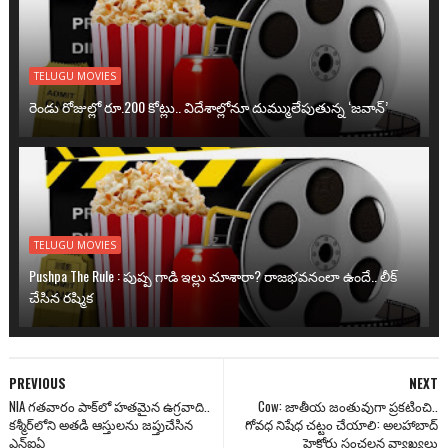
TELUGU MOVIES
రెండు రోజుల్లో రూ.200 కోట్లు.. విదేశాల్లోనూ దుమ్ములేపుతున్న ‘జవాన్’
TELUGU MOVIES
Pushpa The Rule : పుష్ప గాడి ఇల్లు చూశారా? రాజభవనంలా ఉందే.. లీక్
చేసిన రష్మిక
PREVIOUS
NEXT
NIA గతవారం పాక్‌లో హతమైన ఉగ్రవాది..
Cow: జాతీయ జంతువుగా ప్రకటించి..
కశ్మీర్‌లోని అతడి ఆస్తులను జప్తుచేసిన
గోవధ నిషేధ చట్టం చేయాలి: అలహాబాద్
ఎన్ఐఏ
హైకోర్టు సంచలన వ్యాఖ్యలు