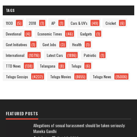
TAGS
1930
(5)
2018
(1)
AP
(1)
Cars & UV's
(49)
Cricket
(6)
Devotional
(4)
Economic Times
(46)
Gadgets
(1)
Govt Initiatives
(1)
Govt Jobs
(3)
Health
(1)
International
(10716)
Latest Cars
(1896)
Patriotic
(1)
TTD News
(138)
Telangana
(8)
Telugu
(6)
Telugu Gossips
(4237)
Telugu Movies
(8655)
Telugu News
(15006)
FEATURED POSTS
Allegations of sexual harassment should be taken seriously:
Maneka Gandhi