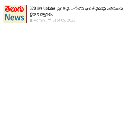
G20 Live Updates: ప్రగతి మైదాన్‌లోని భారత్ వైదికపై అతిథులకు
ప్రధాని స్వాగతం
Admin
Sept 09, 2023