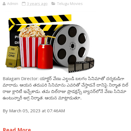
Admin
3 years ago
Telugu Movies
Balagam Director: యాక్టర్ వేణు ఎల్దండి బ‌ల‌గం సినిమాతో ద‌ర్శ‌కుడిగా
మారాడు. ఆయ‌న త‌దుప‌రి సినిమాను ఎవ‌రితో చేస్తాడ‌నే దానిపై నిర్మాత దిల్
రాజు క్లారిటీ ఇచ్చేశాడు. త‌మ దిల్‌రాజు ప్రొడ‌క్ష‌న్స్ బ్యాన‌ర్‌లోనే వేణు సినిమా
ఉంటున్నారీ అగ్ర నిర్మాత‌. ఆయ‌న మాట్లాడుతూ..
By March 05, 2023 at 07:46AM
Read More