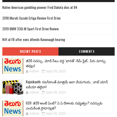
Native American gambling pioneer Fred Dakota dies at 84
2018 Maruti Suzuki Ertiga Review First Drive
2019 BMW 330i M Sport First Drive Review
Rift at FB after exec attends Kavanaugh hearing
RECENT POSTS
COMMENTS
జీ20 సదస్సు.. మోదీ సీటు వద్ద ‘భారత్’ నేమ్ ప్లేట్‌.. పేరు మార్పు
తథ్యం!
Admin
Sept 09, 2023
Rajinikanth: రజనీకాంత్ మాత్రమే ఇలా చేయగలరు.. వాట్ యాన్
ఐడియా తలైవా!
Admin
Sept 09, 2023
G20: జీ20 అంటే ఏంటి? ఏ ఏ దేశాలకు సభ్యత్వం? సదస్సుకు
ఎందుకింత ప్రాధాన్యత?
Admin
Sept 09, 2023