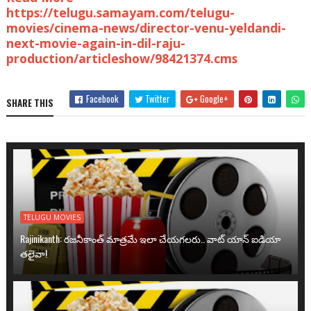
https://telugu.samayam.com/telugu-
movies/cinema-news/director-venu-yeldandi-
next-movie-again-in-dil-raju-
production/articleshow/98421374.cms
Facebook
Twitter
Google+
SHARE THIS
TELUGU MOVIES
Rajinikanth: రజనీకాంత్ మాత్రమే ఇలా చేయగలరు.. వాట్ యాన్ ఐడియా
తలైవా!