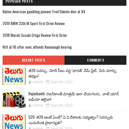
POPULAR POSTS
Native American gambling pioneer Fred Dakota dies at 84
2019 BMW 330i M Sport First Drive Review
2018 Maruti Suzuki Ertiga Review First Drive
Rift at FB after exec attends Kavanaugh hearing
RECENT POSTS
COMMENTS
జీ20 సదస్సు.. మోదీ సీటు వద్ద ‘భారత్’ నేమ్ ప్లేట్‌.. పేరు మార్పు
తథ్యం!
Admin
Sept 09, 2023
Rajinikanth: రజనీకాంత్ మాత్రమే ఇలా చేయగలరు.. వాట్ యాన్
ఐడియా తలైవా!
Admin
Sept 09, 2023
G20: జీ20 అంటే ఏంటి? ఏ ఏ దేశాలకు సభ్యత్వం? సదస్సుకు
ఎందుకింత ప్రాధాన్యత?
Admin
Sept 09, 2023