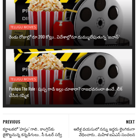
TELUGU MOVIES
రెండు రోజుల్లో రూ.200 కోట్లు.. విదేశాల్లోనూ దుమ్ములేపుతున్న ‘జవాన్’
TELUGU MOVIES
Pushpa The Rule : పుష్ప గాడి ఇల్లు చూశారా? రాజభవనంలా ఉందే.. లీక్
చేసిన రష్మిక
PREVIOUS
NEXT
కర్ణాటకలో ‘హస్తం’ గాలి.. కాంగ్రెస్‌‌కు
ఆరేళ్ల వయసులో నన్ను ఇద్దరు లైంగికంగా
జైకొట్టనున్న కన్నడిగులు.. సీ ఓటర్ సర్వే
వేధించారు.. మహిళ ఐఏఎస్ సంచలన