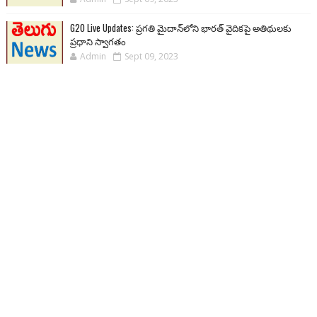
G20 Live Updates: ప్రగతి మైదాన్‌లోని భారత్ వైదికపై అతిథులకు
ప్రధాని స్వాగతం
Admin
Sept 09, 2023