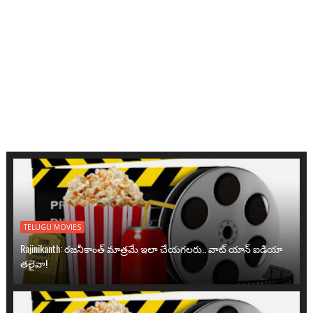
TELUGU MOVIES
Rajinikanth: రజనీకాంత్ మాత్రమే ఇలా చేయగలరు.. వాట్ యాన్ ఐడియా
తలైవా!