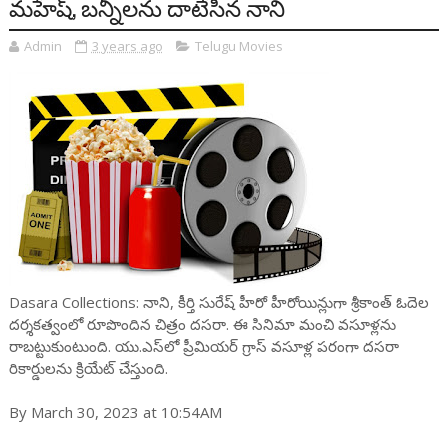
మహేష్, బ‌న్నీలను దాటేసిన నాని
Admin
3 years ago
Telugu Movies
Dasara Collections: నాని, కీర్తి సురేష్ హీరో హీరోయిన్లుగా శ్రీకాంత్ ఓదెల
ద‌ర్శ‌క‌త్వంలో రూపొందిన చిత్రం ద‌స‌రా. ఈ సినిమా మంచి వ‌సూళ్ల‌ను
రాబ‌ట్టుకుంటుంది. యు.ఎస్‌లో ప్రీమియ‌ర్ గ్రాస్ వ‌సూళ్ల ప‌రంగా ద‌స‌రా
రికార్డుల‌ను క్రియేట్ చేస్తుంది.
By March 30, 2023 at 10:54AM