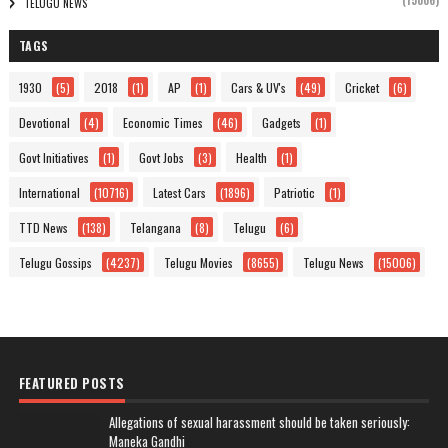
(15006)
TELUGU NEWS
TAGS
1930
(5)
2018
(1)
AP
(1)
Cars & UV's
(49)
Cricket
(6)
Devotional
(4)
Economic Times
(46)
Gadgets
(1)
Govt Initiatives
(1)
Govt Jobs
(3)
Health
(1)
International
(10716)
Latest Cars
(1896)
Patriotic
(1)
TTD News
(138)
Telangana
(8)
Telugu
(6)
Telugu Gossips
(4237)
Telugu Movies
(8655)
Telugu News
(15006)
FEATURED POSTS
Allegations of sexual harassment should be taken seriously:
Maneka Gandhi