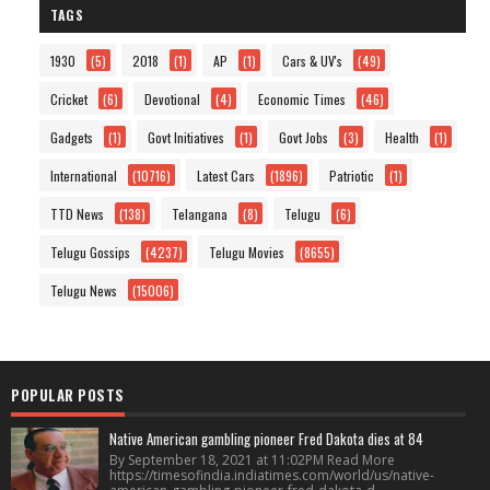
TAGS
1930
(5)
2018
(1)
AP
(1)
Cars & UV's
(49)
Cricket
(6)
Devotional
(4)
Economic Times
(46)
Gadgets
(1)
Govt Initiatives
(1)
Govt Jobs
(3)
Health
(1)
International
(10716)
Latest Cars
(1896)
Patriotic
(1)
TTD News
(138)
Telangana
(8)
Telugu
(6)
Telugu Gossips
(4237)
Telugu Movies
(8655)
Telugu News
(15006)
POPULAR POSTS
Native American gambling pioneer Fred Dakota dies at 84
By September 18, 2021 at 11:02PM Read More
https://timesofindia.indiatimes.com/world/us/native-