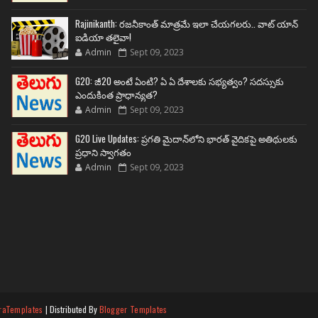
Rajinikanth: రజనీకాంత్ మాత్రమే ఇలా చేయగలరు.. వాట్ యాన్
ఐడియా తలైవా!
Admin
Sept 09, 2023
G20: జీ20 అంటే ఏంటి? ఏ ఏ దేశాలకు సభ్యత్వం? సదస్సుకు
ఎందుకింత ప్రాధాన్యత?
Admin
Sept 09, 2023
G20 Live Updates: ప్రగతి మైదాన్‌లోని భారత్ వైదికపై అతిథులకు
ప్రధాని స్వాగతం
Admin
Sept 09, 2023
raTemplates
| Distributed By
Blogger Templates