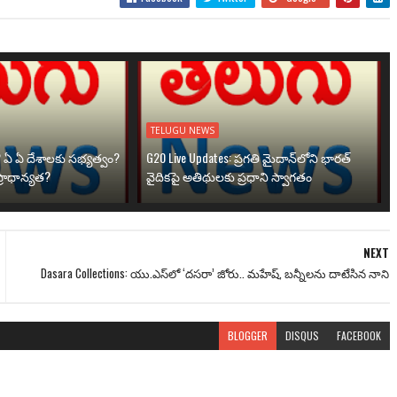
TELUGU NEWS
? ఏ ఏ దేశాలకు సభ్యత్వం?
G20 Live Updates: ప్రగతి మైదాన్‌లోని భారత్
్రాధాన్యత?
వైదికపై అతిథులకు ప్రధాని స్వాగతం
NEXT
Dasara Collections: యు.ఎస్‌లో ‘దసరా’ జోరు.. మహేష్, బ‌న్నీలను దాటేసిన నాని
BLOGGER
DISQUS
FACEBOOK