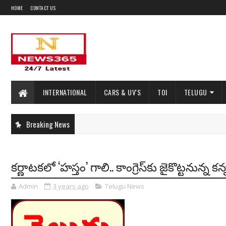
HOME
CONTACT US
INTERNATIONAL
CARS & UV'S
TOI
TELUGU
Breaking News
కర్ణాటకలో ‘హస్తం’ గాలి.. కాంగ్రెస్‌‌కు జైకొట్టనున్న క
Admin
3 years ago
Telugu News