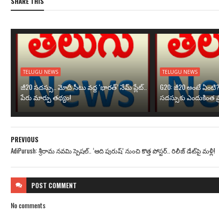
SHARE THIS
TELUGU NEWS
TELUGU NEWS
జీ20 సదస్సు.. మోదీ సీటు వద్ద ‘భారత్’ నేమ్ ప్లేట్‌..
G20: జీ20 అంటే ఏంటి
పేరు మార్పు తథ్యం!
సదస్సుకు ఎందుకింత ప
PREVIOUS
AdiPurush: శ్రీరామ నవమి స్పెషల్.. ‘ఆది పురుష్’ నుంచి కొత్త పోస్టర్.. రిలీజ్ డేట్‌పై మ‌ళ్లీ!
POST
COMMENT
No comments