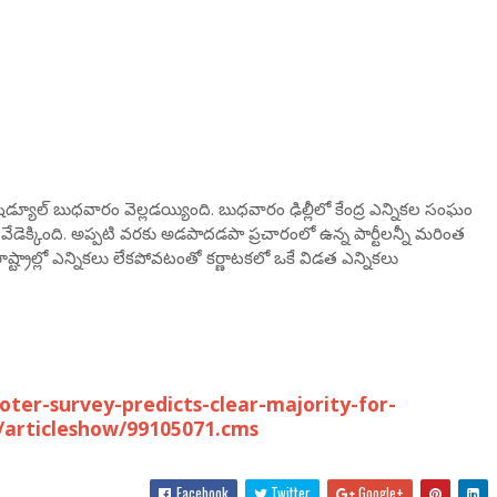
 షెడ్యూల్ బుధవారం వెల్లడయ్యింది. బుధవారం ఢిల్లీలో కేంద్ర ఎన్నికల సంఘం
ేడెక్కింది. అప్పటి వరకు అడపాదడపా ప్రచారంలో ఉన్న పార్టీలన్నీ మరింత
ష్ట్రాల్లో ఎన్నికలు లేకపోవటంతో కర్ణాటకలో ఒకే విడత ఎన్నికలు
er-survey-predicts-clear-majority-for-
/articleshow/99105071.cms
Facebook
Twitter
Google+