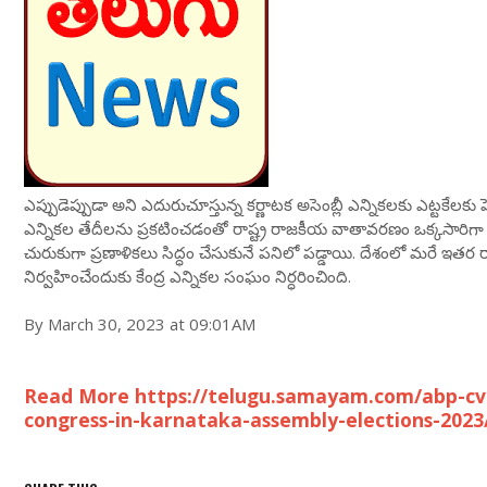
ఎప్పుడెప్పుడా అని ఎదురుచూస్తున్న కర్ణాటక అసెంబ్లీ ఎన్నికలకు ఎట్టకేలకు
ఎన్నికల తేదీలను ప్రకటించడంతో రాష్ట్ర రాజకీయ వాతావరణం ఒక్కసారిగా వ
చురుకుగా ప్రణాళికలు సిద్ధం చేసుకునే పనిలో పడ్డాయి. దేశంలో మరే ఇతర రా
నిర్వహించేందుకు కేంద్ర ఎన్నికల సంఘం నిర్ధరించింది.
By March 30, 2023 at 09:01AM
Read More https://telugu.samayam.com/abp-cvot
congress-in-karnataka-assembly-elections-2023