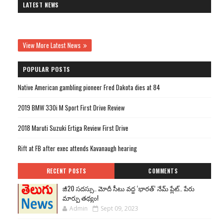
LATEST NEWS
View More Latest News
POPULAR POSTS
Native American gambling pioneer Fred Dakota dies at 84
2019 BMW 330i M Sport First Drive Review
2018 Maruti Suzuki Ertiga Review First Drive
Rift at FB after exec attends Kavanaugh hearing
RECENT POSTS
COMMENTS
జీ20 సదస్సు.. మోదీ సీటు వద్ద ‘భారత్’ నేమ్ ప్లేట్‌.. పేరు
మార్పు తథ్యం!
Admin
Sept 09, 2023