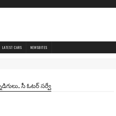
LATEST CARS
NEWSBITES
న్నడిగులు.. సీ ఓటర్ సర్వే