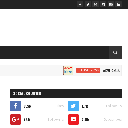
జీ20 సదస్సు.. మోదీ సీటు
TELUGU NEWS
SOCIAL COUNTER
3.5k
1.7k
Likes
Followers
735
2.8k
Followers
Subscribes