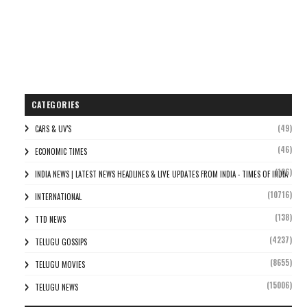
CATEGORIES
(49)
CARS & UV'S
(46)
ECONOMIC TIMES
(106)
INDIA NEWS | LATEST NEWS HEADLINES & LIVE UPDATES FROM INDIA - TIMES OF INDIA
(10716)
INTERNATIONAL
(138)
TTD NEWS
(4237)
TELUGU GOSSIPS
(8655)
TELUGU MOVIES
(15006)
TELUGU NEWS