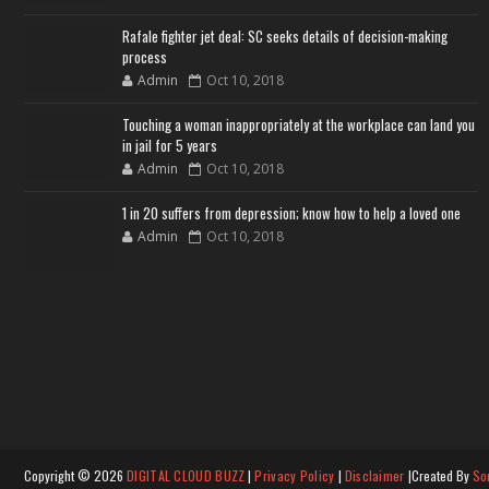
Rafale fighter jet deal: SC seeks details of decision-making
process
Admin
Oct 10, 2018
Touching a woman inappropriately at the workplace can land you
in jail for 5 years
Admin
Oct 10, 2018
1 in 20 suffers from depression; know how to help a loved one
Admin
Oct 10, 2018
Copyright ©
2026
DIGITAL CLOUD BUZZ
|
Privacy Policy
|
Disclaimer
|Created By
So