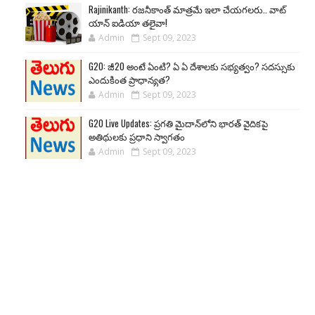
Rajinikanth: రజనీకాంత్ మాత్రమే ఇలా చేయగలరు.. వాట్
యాన్ ఐడియా తలైవా!
Admin
Sept 09, 2023
G20: జీ20 అంటే ఏంటి? ఏ ఏ దేశాలకు సభ్యత్వం? సదస్సుకు
ఎందుకింత ప్రాధాన్యత?
Admin
Sept 09, 2023
G20 Live Updates: ప్రగతి మైదాన్‌లోని భారత్ వైదికపై
అతిథులకు ప్రధాని స్వాగతం
Admin
Sept 09, 2023