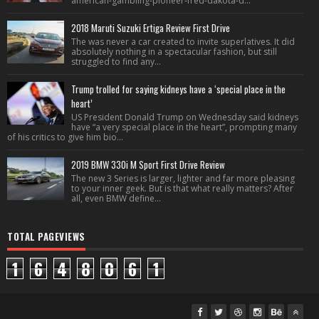
american-gambling-pioneer-fred-dakota-d...
2018 Maruti Suzuki Ertiga Review First Drive
The was never a car created to invite superlatives. It did
absolutely nothing in a spectacular fashion, but still
struggled to find any...
Trump trolled for saying kidneys have a ‘special place in the
heart’
US President Donald Trump on Wednesday said kidneys
have “a very special place in the heart”, prompting many
of his critics to give him bio...
2019 BMW 330i M Sport First Drive Review
The new 3 Series is larger, lighter and far more pleasing
to your inner geek. But is that what really matters? After
all, even BMW define...
TOTAL PAGEVIEWS
1
6
4
8
0
6
1