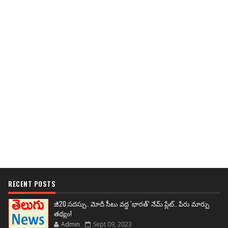
RECENT POSTS
జీ20 సదస్సు.. మోదీ సీటు వద్ద ‘భారత్’ నేమ్ ప్లేట్‌.. పేరు మార్పు
తథ్యం!
Admin
Sept 09, 2023