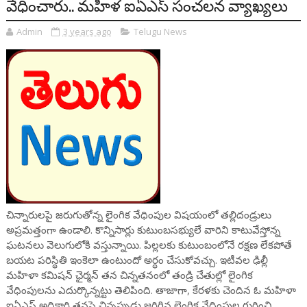
వేధించారు.. మహిళ ఐఏఎస్ సంచలన వ్యాఖ్యలు
Admin
3 years ago
Telugu News
చిన్నారులపై జరుగుతోన్న లైంగిక వేధింపుల విషయంలో తల్లిదండ్రులు
అప్రమత్తంగా ఉండాలి. కొన్నిసార్లు కుటుంబసభ్యులే వారిని కాటువేస్తోన్న
ఘటనలు వెలుగులోకి వస్తున్నాయి. పిల్లలకు కుటుంబంలోనే రక్షణ లేకపోతే
బయట పరిస్థితి ఇంకెలా ఉంటుందో అర్ధం చేసుకోవచ్చు. ఇటీవల ఢిల్లీ
మహిళా కమిషన్ ఛైర్మన్ తన చిన్నతనంలో తండ్రి చేతుల్లో లైంగిక
వేధింపులను ఎదుర్కొన్నట్టు తెలిపింది. తాజాగా, కేరళకు చెందిన ఓ మహిళా
ఐఏఎస్ అధికారి తనపై చిన్నప్పుడు జరిగిన లైంగిక వేధింపుల గురించి