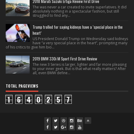
2018 Maruti Suzuki Ertiga Review First Drive
The was never a car created to invite superlatives. It did
absolutely nothing in a spectacular fashion, but still
struggled to find any...
Trump trolled for saying kidneys have a ‘special place in the
heart’
US President Donald Trump on Wednesday said kidneys
have “a very special place in the heart”, prompting many
of his critics to give him bio...
2019 BMW 330i M Sport First Drive Review
The new 3 Series is larger, lighter and far more pleasing
to your inner geek. But is that what really matters? After
all, even BMW define...
TOTAL PAGEVIEWS
1
6
4
0
2
5
7
fac
twi
gpl
ins
you