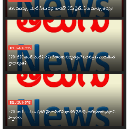
జీ20 సదస్సు.. మోదీ సీటు వద్ద ‘భారత్’ నేమ్ ప్లేట్‌.. పేరు మార్పు తథ్యం!
TELUGU NEWS
G20: జీ20 అంటే ఏంటి? ఏ ఏ దేశాలకు సభ్యత్వం? సదస్సుకు ఎందుకింత
ప్రాధాన్యత?
TELUGU NEWS
G20 Live Updates: ప్రగతి మైదాన్‌లోని భారత్ వైదికపై అతిథులకు ప్రధాని
స్వాగతం