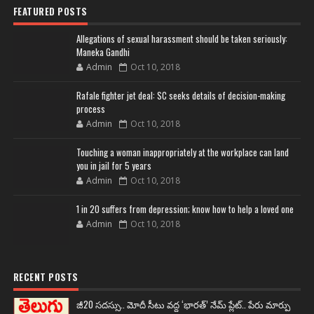
FEATURED POSTS
Allegations of sexual harassment should be taken seriously:
Maneka Gandhi
Admin
Oct 10, 2018
Rafale fighter jet deal: SC seeks details of decision-making
process
Admin
Oct 10, 2018
Touching a woman inappropriately at the workplace can land
you in jail for 5 years
Admin
Oct 10, 2018
1 in 20 suffers from depression; know how to help a loved one
Admin
Oct 10, 2018
RECENT POSTS
జీ20 సదస్సు.. మోదీ సీటు వద్ద ‘భారత్’ నేమ్ ప్లేట్‌.. పేరు మార్పు