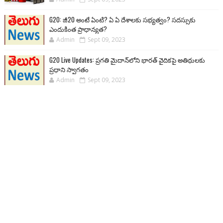
G20: జీ20 అంటే ఏంటి? ఏ ఏ దేశాలకు సభ్యత్వం? సదస్సుకు
ఎందుకింత ప్రాధాన్యత?
Admin
Sept 09, 2023
G20 Live Updates: ప్రగతి మైదాన్‌లోని భారత్ వైదికపై అతిథులకు
ప్రధాని స్వాగతం
Admin
Sept 09, 2023