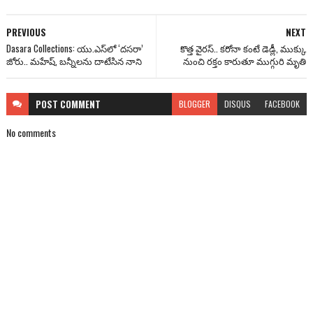
PREVIOUS
NEXT
Dasara Collections: యు.ఎస్‌లో ‘దసరా’
కొత్త వైరస్.. కరోనా కంటే డెడ్లీ, ముక్కు
జోరు.. మహేష్, బ‌న్నీలను దాటేసిన నాని
నుంచి రక్తం కారుతూ ముగ్గురి మృతి
POST
COMMENT
BLOGGER
DISQUS
FACEBOOK
No comments