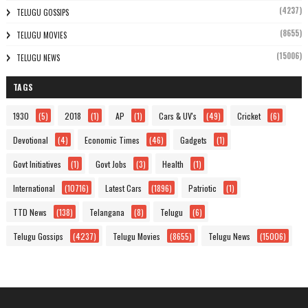
(4237)
TELUGU GOSSIPS
(8655)
TELUGU MOVIES
(15006)
TELUGU NEWS
TAGS
1930
(5)
2018
(1)
AP
(1)
Cars & UV's
(49)
Cricket
(6)
Devotional
(4)
Economic Times
(46)
Gadgets
(1)
Govt Initiatives
(1)
Govt Jobs
(3)
Health
(1)
International
(10716)
Latest Cars
(1896)
Patriotic
(1)
TTD News
(138)
Telangana
(8)
Telugu
(6)
Telugu Gossips
(4237)
Telugu Movies
(8655)
Telugu News
(15006)