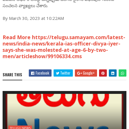
సంచలన వ్యాఖ్యలు చేశారు.
By March 30, 2023 at 10:22AM
Read More https://telugu.samayam.com/latest-
news/india-news/kerala-ias-officer-divya-iyer-
says-she-was-molested-at-age-6-by-two-
men/articleshow/99106334.cms
Facebook
Twitter
Google+
SHARE THIS
TELUGU NEWS