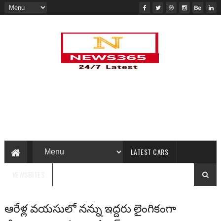
LATEST CARS
NEWSBITES
ఆరేళ్ల వయసులో నన్ను ఇద్దరు లైంగికంగా