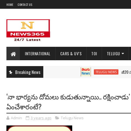
HOME
CONTACT US
INTERNATIONAL
CARS & UV'S
TOI
TELUGU
Breaking News
జీ20 సదస్సు..
TELUGU NEWS
‘నా భార్యను దోమలు కుడుతున్నాయి.. రక్షించాడ
ఏంచేశారంటే?
Admin
3 years ago
Telugu News