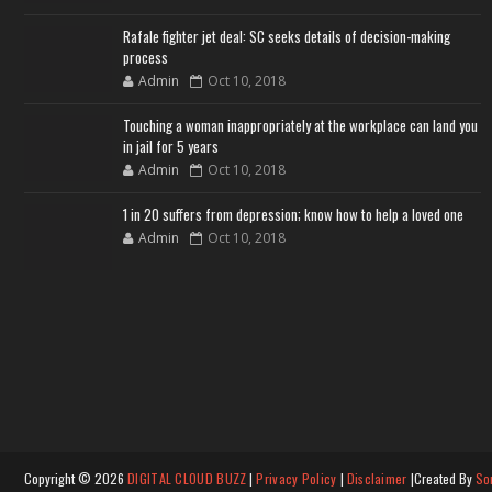
Rafale fighter jet deal: SC seeks details of decision-making
process
Admin
Oct 10, 2018
Touching a woman inappropriately at the workplace can land you
in jail for 5 years
Admin
Oct 10, 2018
1 in 20 suffers from depression; know how to help a loved one
Admin
Oct 10, 2018
Copyright ©
2026
DIGITAL CLOUD BUZZ
|
Privacy Policy
|
Disclaimer
|Created By
So