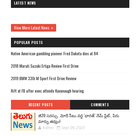
LATEST NEWS
View More Latest News
POPULAR POSTS
Native American gambling pioneer Fred Dakota dies at 84
2018 Maruti Suzuki Ertiga Review First Drive
2019 BMW 330i M Sport First Drive Review
Rift at FB after exec attends Kavanaugh hearing
RECENT POSTS
COMMENTS
జీ20 సదస్సు.. మోదీ సీటు వద్ద ‘భారత్’ నేమ్ ప్లేట్‌.. పేరు
మార్పు తథ్యం!
Admin
Sept 09, 2023