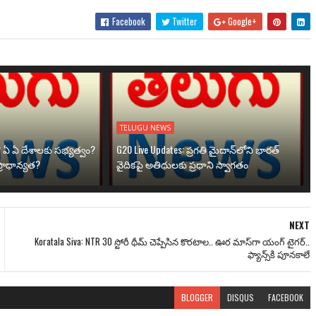
Facebook
Twitter
Google+
TELUGU NEWS
? ఏ ఏ దేశాలకు సభ్యత్వం?
G20 Live Updates: ప్రగతి మైదాన్‌లోని భారత్
్రాధాన్యత?
వైదికపై అతిథులకు ప్రధాని స్వాగతం
NEXT
Koratala Siva: NTR 30 స్టోరీ థీమ్ చెప్పేసిన కొరటాల.. ఊర మాస్‌గా యంగ్ టైగ‌ర్‌..
ఫ్యాన్స్‌కి పూన‌కాలే
BLOGGER
DISQUS
FACEBOOK