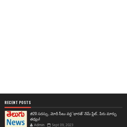
RECENT POSTS
జీ20 సదస్సు.. మోదీ సీటు వద్ద ‘భారత్’ నేమ్ ప్లేట్‌.. పేరు మార్పు
తథ్యం!
Admin
Sept 09, 2023