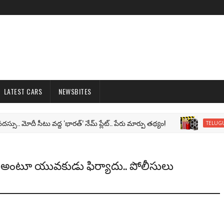
LATEST CARS
NEWSBITES
 మోదీ సీటు వద్ద ‘భారత్’ నేమ్ ప్లేట్‌.. పేరు మార్పు తథ్యం!
TELUGU MOVI
ు’ అంటూ యువకుడు ఫిర్యాదు.. పోలీసులు