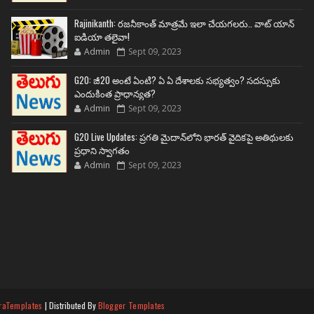
Rajinikanth: రజనీకాంత్ మాత్రమే ఇలా చేయగలరు.. వాట్ యాన్
ఐడియా తలైవా!
Admin
Sept 09, 2023
G20: జీ20 అంటే ఏంటి? ఏ ఏ దేశాలకు సభ్యత్వం? సదస్సుకు
ఎందుకింత ప్రాధాన్యత?
Admin
Sept 09, 2023
G20 Live Updates: ప్రగతి మైదాన్‌లోని భారత్ వైదికపై అతిథులకు
ప్రధాని స్వాగతం
Admin
Sept 09, 2023
raTemplates
| Distributed By
Blogger Templates