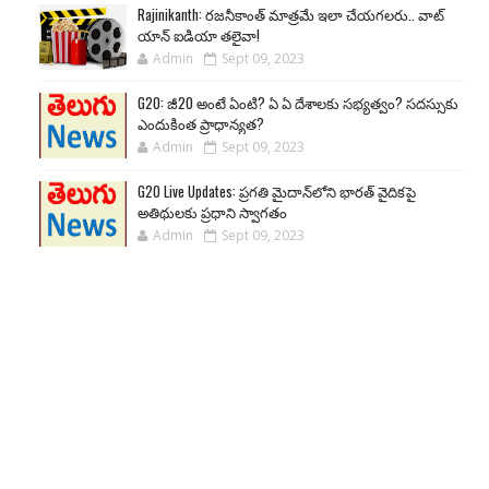
Rajinikanth: రజనీకాంత్ మాత్రమే ఇలా చేయగలరు.. వాట్
యాన్ ఐడియా తలైవా!
Admin
Sept 09, 2023
G20: జీ20 అంటే ఏంటి? ఏ ఏ దేశాలకు సభ్యత్వం? సదస్సుకు
ఎందుకింత ప్రాధాన్యత?
Admin
Sept 09, 2023
G20 Live Updates: ప్రగతి మైదాన్‌లోని భారత్ వైదికపై
అతిథులకు ప్రధాని స్వాగతం
Admin
Sept 09, 2023