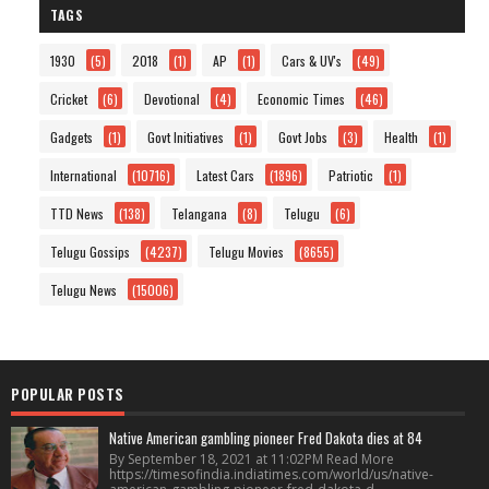
TAGS
1930
(5)
2018
(1)
AP
(1)
Cars & UV's
(49)
Cricket
(6)
Devotional
(4)
Economic Times
(46)
Gadgets
(1)
Govt Initiatives
(1)
Govt Jobs
(3)
Health
(1)
International
(10716)
Latest Cars
(1896)
Patriotic
(1)
TTD News
(138)
Telangana
(8)
Telugu
(6)
Telugu Gossips
(4237)
Telugu Movies
(8655)
Telugu News
(15006)
POPULAR POSTS
Native American gambling pioneer Fred Dakota dies at 84
By September 18, 2021 at 11:02PM Read More
https://timesofindia.indiatimes.com/world/us/native-