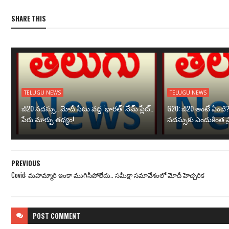
SHARE THIS
TELUGU NEWS
TELUGU NEWS
జీ20 సదస్సు.. మోదీ సీటు వద్ద ‘భారత్’ నేమ్ ప్లేట్‌..
G20: జీ20 అంటే ఏంటి
పేరు మార్పు తథ్యం!
సదస్సుకు ఎందుకింత ప
PREVIOUS
Covid: మహమ్మారి ఇంకా ముగిసిపోలేదు.. సమీక్షా సమావేశంలో మోదీ హెచ్చరిక
POST
COMMENT