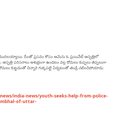
ొదలయ్యాయి. దీంతో ప్రసవం కోసం ఆమెను ఓ ప్రయివేట్ ఆస్పత్రిలో
ే, ఆస్పత్రి పరిసరాలు అశుభ్రంగా ఉండటం వల్ల దోమలు కుప్పలు తెప్పలుగా
లు కుట్టడంతో చిన్నారి గుక్కపట్టి ఏడ్వటంతో తండ్రి చలించిపోయాడు.
news/india-news/youth-seeks-help-from-police-
ambhal-of-uttar-