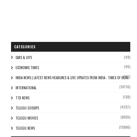
CATEGORIES
(49)
CARS & UV'S
(46)
ECONOMIC TIMES
(106)
INDIA NEWS | LATEST NEWS HEADLINES & LIVE UPDATES FROM INDIA - TIMES OF INDIA
(10716)
INTERNATIONAL
(138)
TTD NEWS
(4237)
TELUGU GOSSIPS
(8655)
TELUGU MOVIES
(15006)
TELUGU NEWS