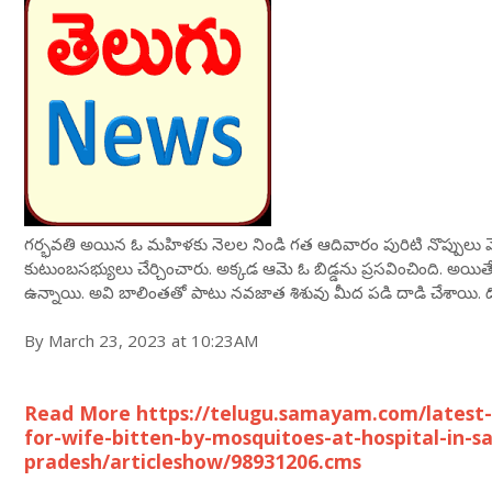
గర్భవతి అయిన ఓ మహిళకు నెలల నిండి గత ఆదివారం పురిటి నొప్పులు మ
కుటుంబసభ్యులు చేర్చించారు. అక్కడ ఆమె ఓ బిడ్డను ప్రసవించింది. అయిత
ఉన్నాయి. అవి బాలింతతో పాటు నవజాత శిశువు మీద పడి దాడి చేశాయి. దోమ
By March 23, 2023 at 10:23AM
Read More https://telugu.samayam.com/latest-
for-wife-bitten-by-mosquitoes-at-hospital-in-s
pradesh/articleshow/98931206.cms