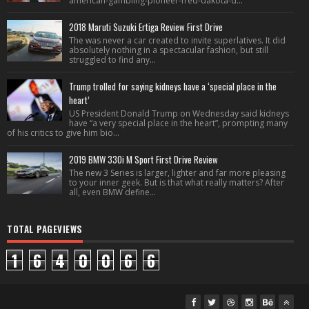
american-gambling-pioneer-fred-dakota-d...
2018 Maruti Suzuki Ertiga Review First Drive
The was never a car created to invite superlatives. It did
absolutely nothing in a spectacular fashion, but still
struggled to find any...
Trump trolled for saying kidneys have a ‘special place in the
heart’
US President Donald Trump on Wednesday said kidneys
have “a very special place in the heart”, prompting many
of his critics to give him bio...
2019 BMW 330i M Sport First Drive Review
The new 3 Series is larger, lighter and far more pleasing
to your inner geek. But is that what really matters? After
all, even BMW define...
TOTAL PAGEVIEWS
1
6
4
0
0
6
6