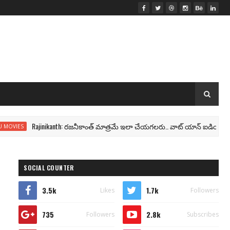
Rajinikanth: రజనీకాంత్ మాత్రమే ఇలా చేయగలరు.. వాట్ యాన్ ఐడియా తలైవా!
ES
SOCIAL COUNTER
3.5k
1.7k
Likes
Followers
735
2.8k
Followers
Subscribes