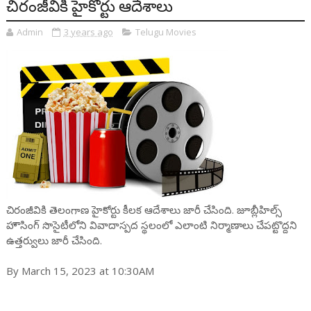
చిరంజీవికి హైకోర్టు ఆదేశాలు
Admin
3 years ago
Telugu Movies
చిరంజీవికి తెలంగాణ హైకోర్టు కీలక ఆదేశాలు జారీ చేసింది. జూబ్లీహిల్స్
హౌసింగ్ సొసైటీలోని వివాదాస్పద స్థలంలో ఎలాంటి నిర్మాణాలు చేపట్టొద్దని
ఉత్తర్వులు జారీ చేసింది.
By March 15, 2023 at 10:30AM