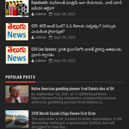
Rajinikanth: రజనీకాంత్ మాత్రమే ఇలా చేయగలరు.. వాట్ యాన్
ఐడియా తలైవా!
Admin
Sept 09, 2023
G20: జీ20 అంటే ఏంటి? ఏ ఏ దేశాలకు సభ్యత్వం? సదస్సుకు
ఎందుకింత ప్రాధాన్యత?
Admin
Sept 09, 2023
G20 Live Updates: ప్రగతి మైదాన్‌లోని భారత్ వైదికపై అతిథులకు
ప్రధాని స్వాగతం
Admin
Sept 09, 2023
POPULAR POSTS
Native American gambling pioneer Fred Dakota dies at 84
By September 18, 2021 at 11:02PM Read More
https://timesofindia.indiatimes.com/world/us/native-
american-gambling-pioneer-fred-dakota-d...
2018 Maruti Suzuki Ertiga Review First Drive
The was never a car created to invite superlatives. It did
absolutely nothing in a spectacular fashion, but still
struggled to find any...