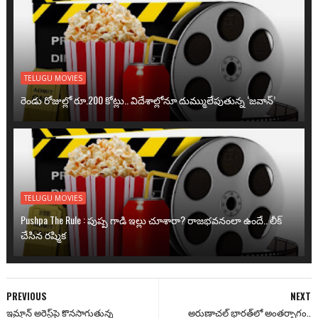
TELUGU MOVIES
రెండు రోజుల్లో రూ.200 కోట్లు.. విదేశాల్లోనూ దుమ్ములేపుతున్న ‘జవాన్’
TELUGU MOVIES
Pushpa The Rule : పుష్ప గాడి ఇల్లు చూశారా? రాజభవనంలా ఉందే.. లీక్
చేసిన రష్మిక
PREVIOUS
NEXT
ఇమ్రాన్ అరెస్ట్‌పై కొనసాగుతున్న
అరుణాచల్ భారత్‌లో అంతర్భాగం..