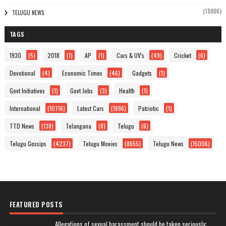
(15006)
TELUGU NEWS
TAGS
1930
(5)
2018
(1)
AP
(1)
Cars & UV's
(49)
Cricket
(6)
Devotional
(4)
Economic Times
(46)
Gadgets
(1)
Govt Initiatives
(1)
Govt Jobs
(3)
Health
(1)
International
(10716)
Latest Cars
(1896)
Patriotic
(1)
TTD News
(138)
Telangana
(8)
Telugu
(6)
Telugu Gossips
(4237)
Telugu Movies
(8655)
Telugu News
(15006)
FEATURED POSTS
Allegations of sexual harassment should be taken seriously: