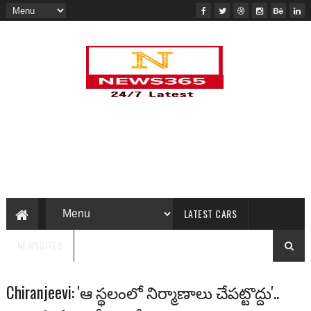
LATEST CARS
NEWSBITES
Chiranjeevi: 'ఆ స్థలంలో నిర్మాణాలు చేపట్టొద్దు'..