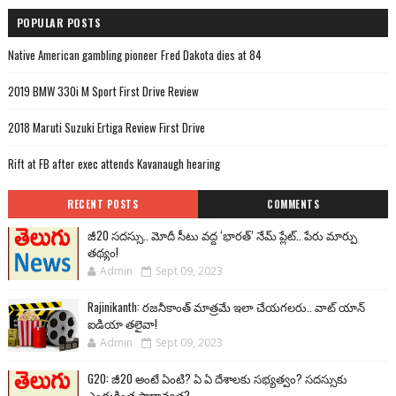
POPULAR POSTS
Native American gambling pioneer Fred Dakota dies at 84
2019 BMW 330i M Sport First Drive Review
2018 Maruti Suzuki Ertiga Review First Drive
Rift at FB after exec attends Kavanaugh hearing
RECENT POSTS
COMMENTS
జీ20 సదస్సు.. మోదీ సీటు వద్ద ‘భారత్’ నేమ్ ప్లేట్‌.. పేరు మార్పు
తథ్యం!
Admin
Sept 09, 2023
Rajinikanth: రజనీకాంత్ మాత్రమే ఇలా చేయగలరు.. వాట్ యాన్
ఐడియా తలైవా!
Admin
Sept 09, 2023
G20: జీ20 అంటే ఏంటి? ఏ ఏ దేశాలకు సభ్యత్వం? సదస్సుకు
ఎందుకింత ప్రాధాన్యత?