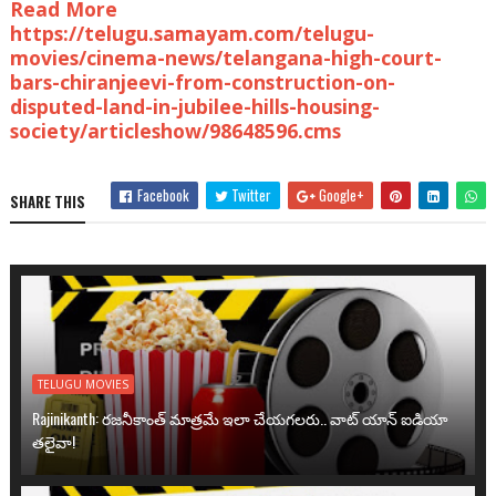
Read More
https://telugu.samayam.com/telugu-
movies/cinema-news/telangana-high-court-
bars-chiranjeevi-from-construction-on-
disputed-land-in-jubilee-hills-housing-
society/articleshow/98648596.cms
Facebook
Twitter
Google+
SHARE THIS
TELUGU MOVIES
Rajinikanth: రజనీకాంత్ మాత్రమే ఇలా చేయగలరు.. వాట్ యాన్ ఐడియా
తలైవా!