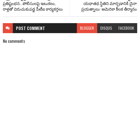
ప్రతిష్టంభన.. పోలీసులపై ఇటుకలు,
యథాతథ స్థితిని మార్చడానికి చైనా
రాళ్లతో విరుచుకుపడ్డ పీటీఐ కార్యకర్తలు
ప్రయత్నాలు: అమెరికా కీలక తీర్మానం
POST
COMMENT
BLOGGER
DISQUS
FACEBOOK
No comments