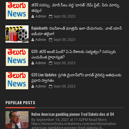
జీ20 సదస్సు.. మోదీ సీటు వద్ద ‘భారత్’ నేమ్ ప్లేట్‌.. పేరు మార్పు
తథ్యం!
Admin
Sept 09, 2023
Rajinikanth: రజనీకాంత్ మాత్రమే ఇలా చేయగలరు.. వాట్ యాన్
ఐడియా తలైవా!
Admin
Sept 09, 2023
G20: జీ20 అంటే ఏంటి? ఏ ఏ దేశాలకు సభ్యత్వం? సదస్సుకు
ఎందుకింత ప్రాధాన్యత?
Admin
Sept 09, 2023
G20 Live Updates: ప్రగతి మైదాన్‌లోని భారత్ వైదికపై అతిథులకు
ప్రధాని స్వాగతం
Admin
Sept 09, 2023
POPULAR POSTS
Native American gambling pioneer Fred Dakota dies at 84
By September 18, 2021 at 11:02PM Read More
https://timesofindia.indiatimes.com/world/us/native-
american-gambling-pioneer-fred-dakota-d...