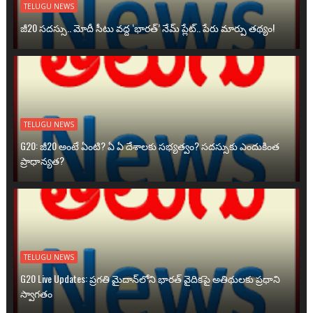
TELUGU NEWS
జీ20 సదస్సు.. మోదీ సీటు వద్ద ‘భారత్’ నేమ్ ప్లేట్‌.. పేరు మార్పు తథ్యం!
TELUGU NEWS
G20: జీ20 అంటే ఏంటి? ఏ ఏ దేశాలకు సభ్యత్వం? సదస్సుకు ఎందుకింత
ప్రాధాన్యత?
TELUGU NEWS
G20 Live Updates: ప్రగతి మైదాన్‌లోని భారత్ వైదికపై అతిథులకు ప్రధాని
స్వాగతం