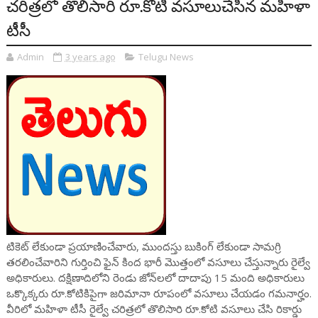
చరిత్రలో తొలిసారి రూ.కోటి వసూలుచేసిన మహిళా
టీసీ
Admin
3 years ago
Telugu News
టికెట్‌ లేకుండా ప్రయాణించేవారు, ముందస్తు బుకింగ్‌ లేకుండా సామగ్రి
తరలించేవారిని గుర్తించి ఫైన్ కింద భారీ మొత్తంలో వసూలు చేస్తున్నారు రైల్వే
అధికారులు. దక్షిణాదిలోని రెండు జోన్‌లలో దాదాపు 15 మంది అధికారులు
ఒక్కొక్కరు రూ.కోటికిపైగా జరిమానా రూపంలో వసూలు చేయడం గమనార్హం.
వీరిలో మహిళా టీసీ రైల్వే చరిత్రలో తొలిసారి రూ.కోటి వసూలు చేసి రికార్డు