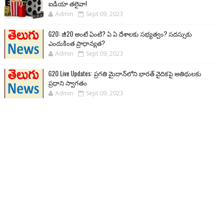
ఐడియా తలైవా!
Admin
Sept 09, 2023
G20: జీ20 అంటే ఏంటి? ఏ ఏ దేశాలకు సభ్యత్వం? సదస్సుకు
ఎందుకింత ప్రాధాన్యత?
Admin
Sept 09, 2023
G20 Live Updates: ప్రగతి మైదాన్‌లోని భారత్ వైదికపై అతిథులకు
ప్రధాని స్వాగతం
Admin
Sept 09, 2023