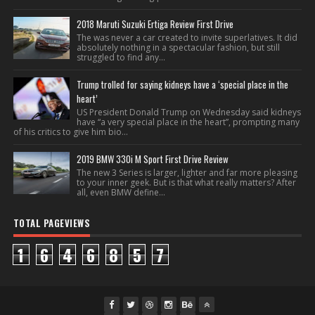
2018 Maruti Suzuki Ertiga Review First Drive
The was never a car created to invite superlatives. It did
absolutely nothing in a spectacular fashion, but still
struggled to find any...
Trump trolled for saying kidneys have a ‘special place in the
heart’
US President Donald Trump on Wednesday said kidneys
have “a very special place in the heart”, prompting many
of his critics to give him bio...
2019 BMW 330i M Sport First Drive Review
The new 3 Series is larger, lighter and far more pleasing
to your inner geek. But is that what really matters? After
all, even BMW define...
TOTAL PAGEVIEWS
1
6
4
6
8
5
7