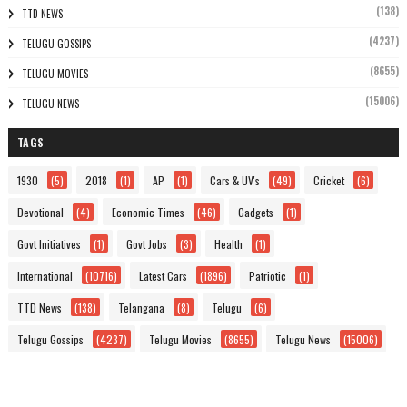
(138)
TTD NEWS
(4237)
TELUGU GOSSIPS
(8655)
TELUGU MOVIES
(15006)
TELUGU NEWS
TAGS
1930
(5)
2018
(1)
AP
(1)
Cars & UV's
(49)
Cricket
(6)
Devotional
(4)
Economic Times
(46)
Gadgets
(1)
Govt Initiatives
(1)
Govt Jobs
(3)
Health
(1)
International
(10716)
Latest Cars
(1896)
Patriotic
(1)
TTD News
(138)
Telangana
(8)
Telugu
(6)
Telugu Gossips
(4237)
Telugu Movies
(8655)
Telugu News
(15006)