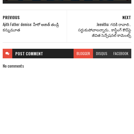
PREVIOUS
NEXT
Ajith Father demise: హీరో అజిత్ తండ్రి
Jeevitha: గ‌దికి రావాలి..
క‌న్నుమూత‌
స‌ర్దుకుపోవాలన్నారు.. కాస్టింగ్ కౌచ్‌పై
జీవిత సెన్సేష‌న‌ల్ కామెంట్స్‌
POST
COMMENT
BLOGGER
DISQUS
FACEBOOK
No comments