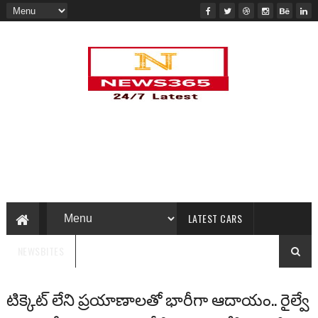
LATEST CARS
NEWSBITES
టిక్కెట్ లేని ప్రయాణాలతో భారీగా ఆదాయం.. రైల్వే