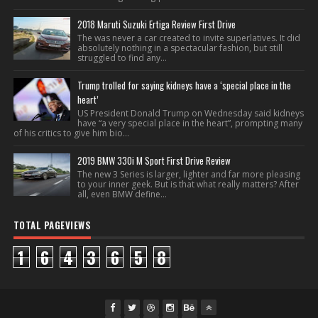
2018 Maruti Suzuki Ertiga Review First Drive
The was never a car created to invite superlatives. It did
absolutely nothing in a spectacular fashion, but still
struggled to find any...
Trump trolled for saying kidneys have a ‘special place in the
heart’
US President Donald Trump on Wednesday said kidneys
have “a very special place in the heart”, prompting many
of his critics to give him bio...
2019 BMW 330i M Sport First Drive Review
The new 3 Series is larger, lighter and far more pleasing
to your inner geek. But is that what really matters? After
all, even BMW define...
TOTAL PAGEVIEWS
1
6
4
3
6
5
8