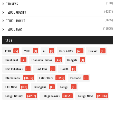
(138)
TTD NEWS
(4237)
TELUGU GOSSIPS
(8655)
TELUGU MOVIES
(15006)
TELUGU NEWS
TAGS
1930
(5)
2018
(1)
AP
(1)
Cars & UV's
(49)
Cricket
(6)
Devotional
(4)
Economic Times
(46)
Gadgets
(1)
Govt Initiatives
(1)
Govt Jobs
(3)
Health
(1)
International
(10716)
Latest Cars
(1896)
Patriotic
(1)
TTD News
(138)
Telangana
(8)
Telugu
(6)
Telugu Gossips
(4237)
Telugu Movies
(8655)
Telugu News
(15006)