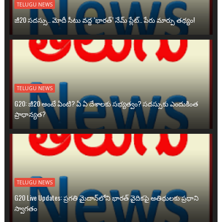
TELUGU NEWS
జీ20 సదస్సు.. మోదీ సీటు వద్ద ‘భారత్’ నేమ్ ప్లేట్‌.. పేరు మార్పు తథ్యం!
TELUGU NEWS
G20: జీ20 అంటే ఏంటి? ఏ ఏ దేశాలకు సభ్యత్వం? సదస్సుకు ఎందుకింత
ప్రాధాన్యత?
TELUGU NEWS
G20 Live Updates: ప్రగతి మైదాన్‌లోని భారత్ వైదికపై అతిథులకు ప్రధాని
స్వాగతం