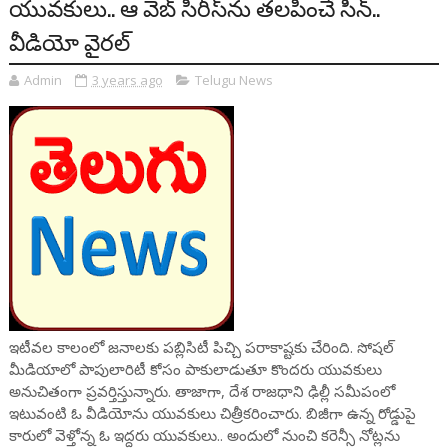
యువకులు.. ఆ వెబ్ సిరీస్‌ను తలపించే సీన్..
వీడియో వైరల్
Admin
3 years ago
Telugu News
ఇటీవల కాలంలో జనాలకు పబ్లిసిటీ పిచ్చి పరాకాష్టకు చేరింది. సోషల్
మీడియాలో పాపులారిటీ కోసం పాకులాడుతూ కొందరు యువకులు
అనుచితంగా ప్రవర్తిస్తున్నారు. తాజాగా, దేశ రాజధాని ఢిల్లీ సమీపంలో
ఇటువంటి ఓ వీడియోను యువకులు చిత్రీకరించారు. బిజీగా ఉన్న రోడ్డుపై
కారులో వెళ్తోన్న ఓ ఇద్దరు యువకులు.. అందులో నుంచి కరెన్సీ నోట్లను