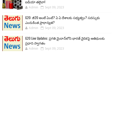
ఐడియా తలైవా!
Admin
Sept 09, 2023
G20: జీ20 అంటే ఏంటి? ఏ ఏ దేశాలకు సభ్యత్వం? సదస్సుకు
ఎందుకింత ప్రాధాన్యత?
Admin
Sept 09, 2023
G20 Live Updates: ప్రగతి మైదాన్‌లోని భారత్ వైదికపై అతిథులకు
ప్రధాని స్వాగతం
Admin
Sept 09, 2023