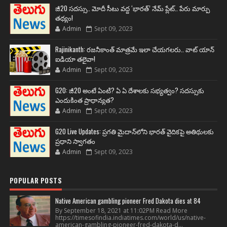
జీ20 సదస్సు.. మోదీ సీటు వద్ద ‘భారత్’ నేమ్ ప్లేట్‌.. పేరు మార్పు
తథ్యం!
Admin
Sept 09, 2023
Rajinikanth: రజనీకాంత్ మాత్రమే ఇలా చేయగలరు.. వాట్ యాన్
ఐడియా తలైవా!
Admin
Sept 09, 2023
G20: జీ20 అంటే ఏంటి? ఏ ఏ దేశాలకు సభ్యత్వం? సదస్సుకు
ఎందుకింత ప్రాధాన్యత?
Admin
Sept 09, 2023
G20 Live Updates: ప్రగతి మైదాన్‌లోని భారత్ వైదికపై అతిథులకు
ప్రధాని స్వాగతం
Admin
Sept 09, 2023
POPULAR POSTS
Native American gambling pioneer Fred Dakota dies at 84
By September 18, 2021 at 11:02PM Read More
https://timesofindia.indiatimes.com/world/us/native-
american-gambling-pioneer-fred-dakota-d...