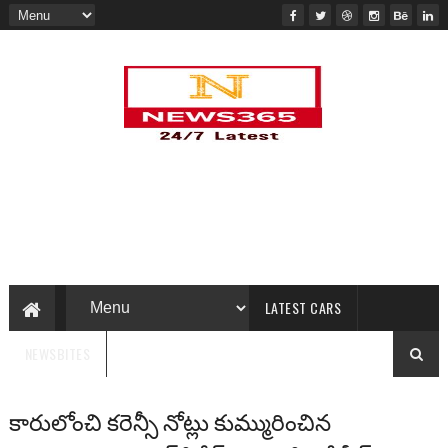
LATEST CARS
NEWSBITES
కారులోంచి కరెన్సీ నోట్లు కుమ్మురించిన