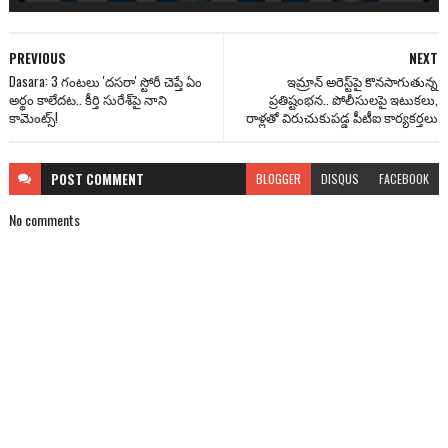
PREVIOUS
NEXT
Dasara: 3 గంటలు 'దసరా' స్టోరీ చెప్తే ఏం
ఇమ్రాన్ అరెస్ట్‌పై కొనసాగుతున్న
అర్థం కాలేదట.. కీర్తి సురేశ్‌పై నాని
ప్రతిష్టంభన.. పోలీసులపై ఇటుకలు,
కామెంట్స్!
రాళ్లతో విరుచుకుపడ్డ పీటీఐ కార్యకర్తలు
POST
COMMENT
BLOGGER
DISQUS
FACEBOOK
No comments