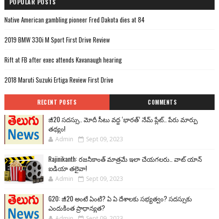
POPULAR POSTS
Native American gambling pioneer Fred Dakota dies at 84
2019 BMW 330i M Sport First Drive Review
Rift at FB after exec attends Kavanaugh hearing
2018 Maruti Suzuki Ertiga Review First Drive
RECENT POSTS
COMMENTS
జీ20 సదస్సు.. మోదీ సీటు వద్ద ‘భారత్’ నేమ్ ప్లేట్‌.. పేరు మార్పు
తథ్యం!
Admin
Sept 09, 2023
Rajinikanth: రజనీకాంత్ మాత్రమే ఇలా చేయగలరు.. వాట్ యాన్
ఐడియా తలైవా!
Admin
Sept 09, 2023
G20: జీ20 అంటే ఏంటి? ఏ ఏ దేశాలకు సభ్యత్వం? సదస్సుకు
ఎందుకింత ప్రాధాన్యత?
Admin
Sept 09, 2023