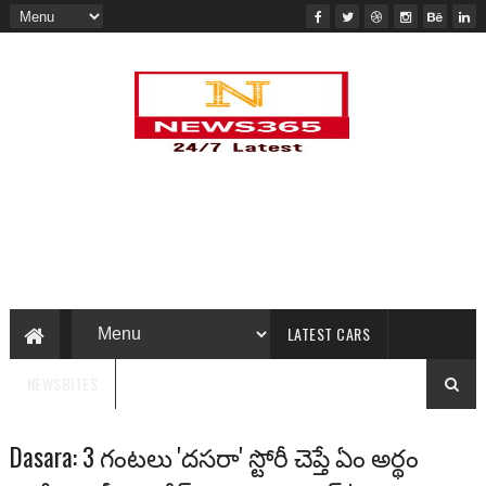
LATEST CARS
NEWSBITES
Dasara: 3 గంటలు 'దసరా' స్టోరీ చెప్తే ఏం అర్థం