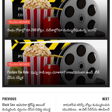
TELUGU MOVIES
రెండు రోజుల్లో రూ.200 కోట్లు.. విదేశాల్లోనూ దుమ్ములేపుతున్న ‘జవాన్’
TELUGU MOVIES
Pushpa The Rule : పుష్ప గాడి ఇల్లు చూశారా? రాజభవనంలా ఉందే.. లీక్
చేసిన రష్మిక
PREVIOUS
NEXT
Black Sea: అమెరికా డ్రోన్‌పై ఆయిల్
కారులోంచి కరెన్సీ నోట్లు కుమ్మురించిన
కుమ్మరించి, ధ్వంసం చేసిన రష్యా యుద్ధ
యువకులు.. ఆ వెబ్ సిరీస్‌ను తలపించే