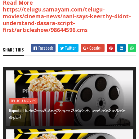
Read More
https://telugu.samayam.com/telugu-
movies/cinema-news/nani-says-keerthy-didnt-
understand-dasara-script-
first/articleshow/98644596.cms
Facebook
Twitter
Google+
SHARE THIS
TELUGU MOVIES
Rajinikanth: రజనీకాంత్ మాత్రమే ఇలా చేయగలరు.. వాట్ యాన్ ఐడియా
తలైవా!