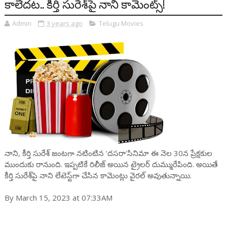
కాలేదట.. కీర్తి సురేశ్‌పై నాని కామెంట్స్!
Admin
3 years ago
Telugu Movies
నాని, కీర్తి సురేశ్ జంటగా నటింటిన 'దసరా'సినిమా ఈ నెల 30న ప్రేక్షకుల
ముందుకు రానుంది. ఇప్పటికే రిలీజ్ అయిన ట్రైలర్ దుమ్మురేపింది. అయితే
కీర్తి సురేశ్‌పై నాని లేటెస్ట్‌గా చేసిన కామెంట్లు వైరల్ అవుతున్నాయి.
By March 15, 2023 at 07:33AM