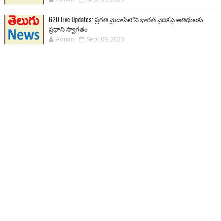
G20 Live Updates: ప్రగతి మైదాన్‌లోని భారత్ వైదికపై అతిథులకు
ప్రధాని స్వాగతం
Admin
Sept 09, 2023