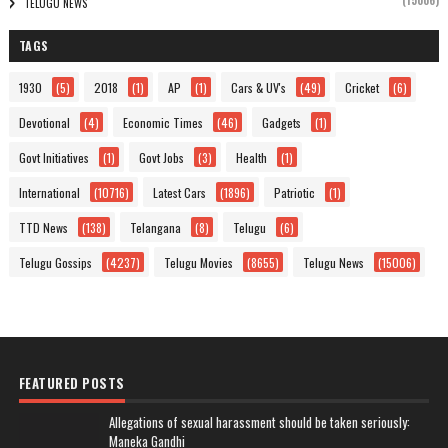
(15006)
TELUGU NEWS
TAGS
1930
(5)
2018
(1)
AP
(1)
Cars & UV's
(49)
Cricket
(6)
Devotional
(4)
Economic Times
(46)
Gadgets
(1)
Govt Initiatives
(1)
Govt Jobs
(3)
Health
(1)
International
(10716)
Latest Cars
(1896)
Patriotic
(1)
TTD News
(138)
Telangana
(8)
Telugu
(6)
Telugu Gossips
(4237)
Telugu Movies
(8655)
Telugu News
(15006)
FEATURED POSTS
Allegations of sexual harassment should be taken seriously:
Maneka Gandhi