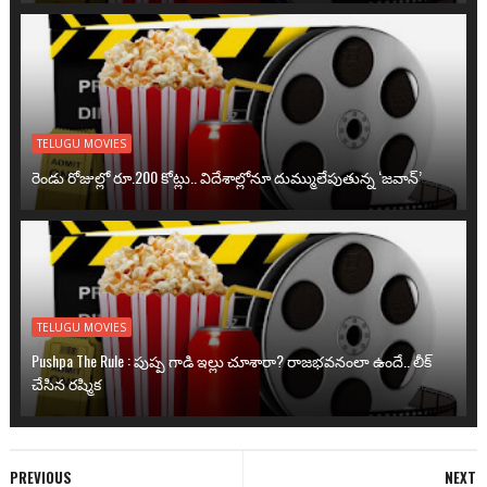
TELUGU MOVIES
రెండు రోజుల్లో రూ.200 కోట్లు.. విదేశాల్లోనూ దుమ్ములేపుతున్న ‘జవాన్’
TELUGU MOVIES
Pushpa The Rule : పుష్ప గాడి ఇల్లు చూశారా? రాజభవనంలా ఉందే.. లీక్
చేసిన రష్మిక
PREVIOUS
NEXT