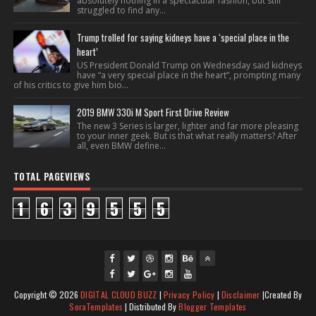
absolutely nothing in a spectacular fashion, but still
struggled to find any...
Trump trolled for saying kidneys have a ‘special place in the
heart’
US President Donald Trump on Wednesday said kidneys
have “a very special place in the heart”, prompting many
of his critics to give him bio...
2019 BMW 330i M Sport First Drive Review
The new 3 Series is larger, lighter and far more pleasing
to your inner geek. But is that what really matters? After
all, even BMW define...
TOTAL PAGEVIEWS
1
6
3
9
5
5
5
fac
twi
gpl
ins
you
Copyright ©
2026
DIGITAL CLOUD BUZZ
|
Privacy Policy
|
Disclaimer
|Created By
ebo
tte
us
J
tag
tub
SoraTemplates
| Distributed By
Blogger Templates