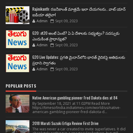
Rajinikanth: రజనీకాంత్ మాత్రమే ఇలా చేయగలరు.. వాట్ యాన్
ఐడియా తలైవా!
Admin
Sept 09, 2023
G20: జీ20 అంటే ఏంటి? ఏ ఏ దేశాలకు సభ్యత్వం? సదస్సుకు
ఎందుకింత ప్రాధాన్యత?
Admin
Sept 09, 2023
G20 Live Updates: ప్రగతి మైదాన్‌లోని భారత్ వైదికపై అతిథులకు
ప్రధాని స్వాగతం
Admin
Sept 09, 2023
POPULAR POSTS
Native American gambling pioneer Fred Dakota dies at 84
By September 18, 2021 at 11:02PM Read More
https://timesofindia.indiatimes.com/world/us/native-
american-gambling-pioneer-fred-dakota-d...
2018 Maruti Suzuki Ertiga Review First Drive
The was never a car created to invite superlatives. It did