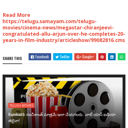
Read More
https://telugu.samayam.com/telugu-
movies/cinema-news/megastar-chiranjeevi-
congratulated-allu-arjun-over-he-completes-20-
years-in-film-industry/articleshow/99082816.cms
Facebook
Twitter
Google+
SHARE THIS
TELUGU MOVIES
Rajinikanth: రజనీకాంత్ మాత్రమే ఇలా చేయగలరు.. వాట్ యాన్ ఐడియా
తలైవా!