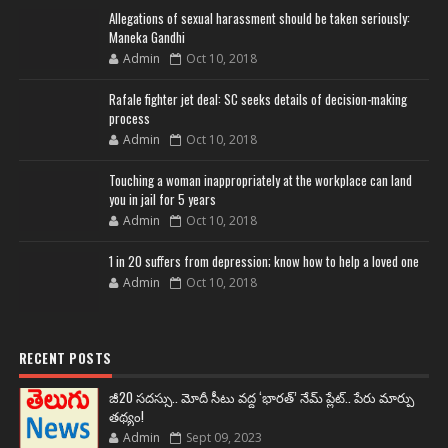
Allegations of sexual harassment should be taken seriously:
Maneka Gandhi
Admin
Oct 10, 2018
Rafale fighter jet deal: SC seeks details of decision-making
process
Admin
Oct 10, 2018
Touching a woman inappropriately at the workplace can land
you in jail for 5 years
Admin
Oct 10, 2018
1 in 20 suffers from depression; know how to help a loved one
Admin
Oct 10, 2018
RECENT POSTS
జీ20 సదస్సు.. మోదీ సీటు వద్ద ‘భారత్’ నేమ్ ప్లేట్‌.. పేరు మార్పు
తథ్యం!
Admin
Sept 09, 2023