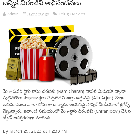
బన్నీకి చిరంజీవి అభినందనలు
Admin
3 years ago
Telugu Movies
మెగా పవర్ స్టార్ రామ్ చరణ్‌కు (Ram Charan) సోషల్ మీడియా ద్వారా
పుట్టినరోజు శుభాకాంక్షలు చెప్పలేదని అల్లు అర్జున్‌పై (Allu Arjun) మెగా
అభిమానులు చాలా కోపంగా ఉన్నారు. ఆయనపై సోషల్ మీడియాలో ట్రోల్స్
చేస్తున్నారు. ఇలాంటి సమయంలో మెగాస్టార్ చిరంజీవి (Chiranjeevi) చేసిన
ట్వీట్ ఆసక్తికరంగా మారింది.
By March 29, 2023 at 12:33PM