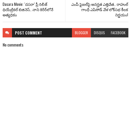
Dasara Movie: ‘దసరా’ ప్రీ రిలీజ్
ఎంపీ ఫైజల్‌పై అనర్హత ఎత్తివేత.. రాహుల్
థియేట్రికల్ బిజినెస్.. నాని కెరీర్‌లోనే
గాంధీ ఎపిసోడ్ వేళ లోక్‌సభ కీలక
అత్యధికం
నిర్ణయం!
POST
COMMENT
BLOGGER
DISQUS
FACEBOOK
No comments