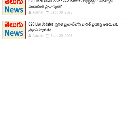
G20: జీ20 అంటే ఏంటి? ఏ ఏ దేశాలకు సభ్యత్వం? సదస్సుకు
ఎందుకింత ప్రాధాన్యత?
Admin
Sept 09, 2023
G20 Live Updates: ప్రగతి మైదాన్‌లోని భారత్ వైదికపై అతిథులకు
ప్రధాని స్వాగతం
Admin
Sept 09, 2023