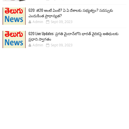
G20: జీ20 అంటే ఏంటి? ఏ ఏ దేశాలకు సభ్యత్వం? సదస్సుకు
ఎందుకింత ప్రాధాన్యత?
Admin
Sept 09, 2023
G20 Live Updates: ప్రగతి మైదాన్‌లోని భారత్ వైదికపై అతిథులకు
ప్రధాని స్వాగతం
Admin
Sept 09, 2023