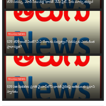
జీ20 సదస్సు.. మోదీ సీటు వద్ద ‘భారత్’ నేమ్ ప్లేట్‌.. పేరు మార్పు తథ్యం!
TELUGU NEWS
G20: జీ20 అంటే ఏంటి? ఏ ఏ దేశాలకు సభ్యత్వం? సదస్సుకు ఎందుకింత
ప్రాధాన్యత?
TELUGU NEWS
G20 Live Updates: ప్రగతి మైదాన్‌లోని భారత్ వైదికపై అతిథులకు ప్రధాని
స్వాగతం