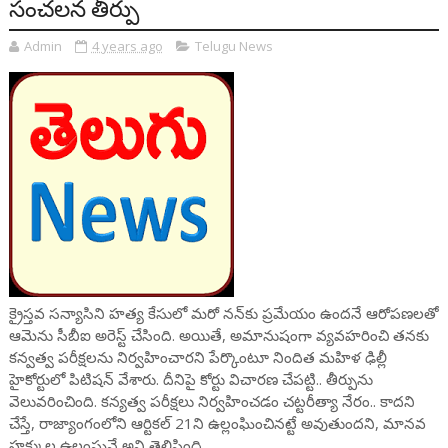
సంచలన తీర్పు
Admin
4 years ago
Telugu News
క్రైస్తవ సన్యాసిని హత్య కేసులో మరో నన్‌కు ప్రమేయం ఉందనే ఆరోపణలతో
ఆమెను సీబీఐ అరెస్ట్ చేసింది. అయితే, అమానుషంగా వ్యవహరించి తనకు
కన్వత్వ పరీక్షలను నిర్వహించారని పేర్కొంటూ నిందిత మహిళ ఢిల్లీ
హైకోర్టులో పిటిషన్ వేశారు. దీనిపై కోర్టు విచారణ చేపట్టి.. తీర్పును
వెలువరించింది. కన్యత్వ పరీక్షలు నిర్వహించడం చట్టరీత్యా నేరం.. కాదని
చేస్తే, రాజ్యాంగంలోని ఆర్టికల్‌ 21ని ఉల్లంఘించినట్టే అవుతుందని, మానవ
హక్కుల ఉల్లంఘనే అని తెలిపింది.