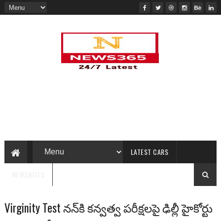
LATEST CARS
NEWSBITES
Virginity Test నన్‌కి కన్వత్వ పరీక్షలపై ఢిల్లీ హైకోర్టు