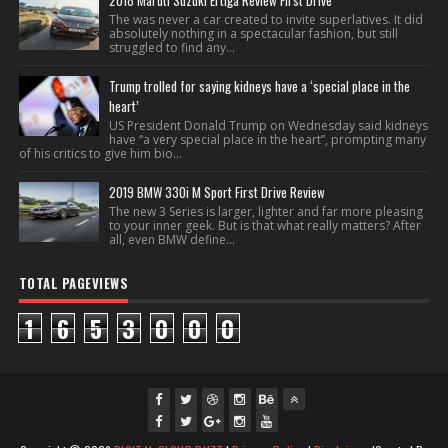
2018 Maruti Suzuki Ertiga Review First Drive
The was never a car created to invite superlatives. It did
absolutely nothing in a spectacular fashion, but still
struggled to find any...
Trump trolled for saying kidneys have a ‘special place in the
heart’
US President Donald Trump on Wednesday said kidneys
have “a very special place in the heart”, prompting many
of his critics to give him bio...
2019 BMW 330i M Sport First Drive Review
The new 3 Series is larger, lighter and far more pleasing
to your inner geek. But is that what really matters? After
all, even BMW define...
TOTAL PAGEVIEWS
1
6
5
3
0
0
0
fac
twi
gpl
ins
you