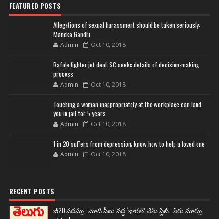
FEATURED POSTS
Allegations of sexual harassment should be taken seriously:
Maneka Gandhi
Admin
Oct 10, 2018
Rafale fighter jet deal: SC seeks details of decision-making
process
Admin
Oct 10, 2018
Touching a woman inappropriately at the workplace can land
you in jail for 5 years
Admin
Oct 10, 2018
1 in 20 suffers from depression; know how to help a loved one
Admin
Oct 10, 2018
RECENT POSTS
జీ20 సదస్సు.. మోదీ సీటు వద్ద ‘భారత్’ నేమ్ ప్లేట్‌.. పేరు మార్పు