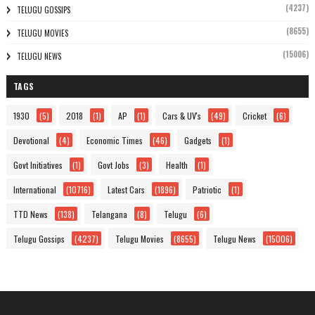
(4237)
TELUGU GOSSIPS
(8655)
TELUGU MOVIES
(15006)
TELUGU NEWS
TAGS
1930
(5)
2018
(1)
AP
(1)
Cars & UV's
(49)
Cricket
(6)
Devotional
(4)
Economic Times
(46)
Gadgets
(1)
Govt Initiatives
(1)
Govt Jobs
(3)
Health
(1)
International
(10716)
Latest Cars
(1896)
Patriotic
(1)
TTD News
(138)
Telangana
(8)
Telugu
(6)
Telugu Gossips
(4237)
Telugu Movies
(8655)
Telugu News
(15006)