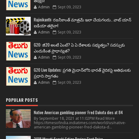
తథ్యం!
Admin
Sept 09, 2023
Rajinikanth: రజనీకాంత్ మాత్రమే ఇలా చేయగలరు.. వాట్ యాన్
ఐడియా తలైవా!
Admin
Sept 09, 2023
G20: జీ20 అంటే ఏంటి? ఏ ఏ దేశాలకు సభ్యత్వం? సదస్సుకు
ఎందుకింత ప్రాధాన్యత?
Admin
Sept 09, 2023
G20 Live Updates: ప్రగతి మైదాన్‌లోని భారత్ వైదికపై అతిథులకు
ప్రధాని స్వాగతం
Admin
Sept 09, 2023
POPULAR POSTS
Native American gambling pioneer Fred Dakota dies at 84
By September 18, 2021 at 11:02PM Read More
https://timesofindia.indiatimes.com/world/us/native-
american-gambling-pioneer-fred-dakota-d...