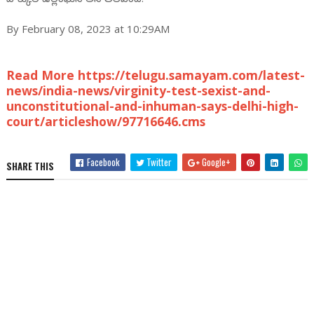
By February 08, 2023 at 10:29AM
Read More https://telugu.samayam.com/latest-
news/india-news/virginity-test-sexist-and-
unconstitutional-and-inhuman-says-delhi-high-
court/articleshow/97716646.cms
Facebook
Twitter
Google+
SHARE THIS