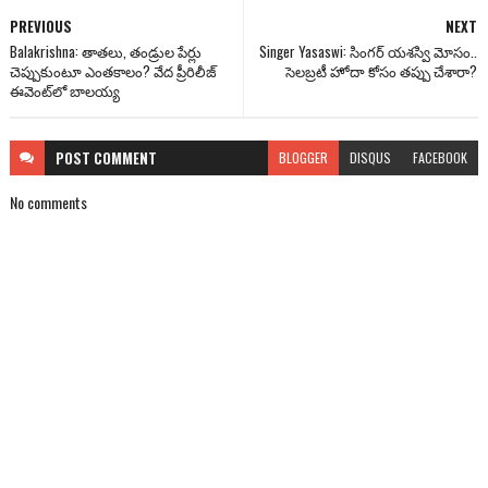
PREVIOUS
NEXT
Balakrishna: తాతలు, తండ్రుల పేర్లు
Singer Yasaswi: సింగ‌ర్ య‌శ‌స్వి మోసం..
చెప్పుకుంటూ ఎంతకాలం? వేద ప్రీరిలీజ్
సెల‌బ్ర‌టీ హోదా కోసం త‌ప్పు చేశారా?
ఈవెంట్‌లో బాలయ్య
POST
COMMENT
BLOGGER
DISQUS
FACEBOOK
No comments