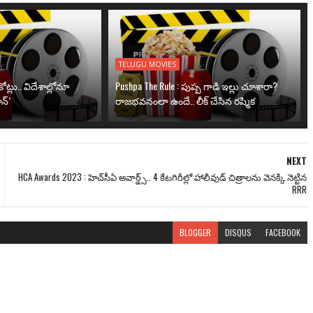
TELUGU MOVIES
ోట్లు.. విదేశాల్లోనూ
Pushpa The Rule : పుష్ప గాడి ఇల్లు చూశారా?
న్’
రాజభవనంలా ఉందే.. లీక్ చేసిన రష్మిక
NEXT
HCA Awards 2023 : హెచ్‌సీఏ అవార్డ్స్.. 4 కేటగిరీల్లో హాలీవుడ్ చిత్రాలను వెనక్కి నెట్టిన
RRR
BLOGGER
DISQUS
FACEBOOK