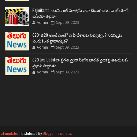
Rajinikanth: రజనీకాంత్ మాత్రమే ఇలా చేయగలరు.. వాట్ యాన్
ఐడియా తలైవా!
Admin
Sept 09, 2023
G20: జీ20 అంటే ఏంటి? ఏ ఏ దేశాలకు సభ్యత్వం? సదస్సుకు
ఎందుకింత ప్రాధాన్యత?
Admin
Sept 09, 2023
G20 Live Updates: ప్రగతి మైదాన్‌లోని భారత్ వైదికపై అతిథులకు
ప్రధాని స్వాగతం
Admin
Sept 09, 2023
raTemplates
| Distributed By
Blogger Templates