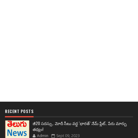
RECENT POSTS
జీ20 సదస్సు.. మోదీ సీటు వద్ద ‘భారత్’ నేమ్ ప్లేట్‌.. పేరు మార్పు
తథ్యం!
Admin
Sept 09, 2023