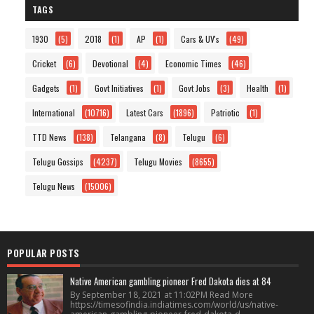
TAGS
1930
(5)
2018
(1)
AP
(1)
Cars & UV's
(49)
Cricket
(6)
Devotional
(4)
Economic Times
(46)
Gadgets
(1)
Govt Initiatives
(1)
Govt Jobs
(3)
Health
(1)
International
(10716)
Latest Cars
(1896)
Patriotic
(1)
TTD News
(138)
Telangana
(8)
Telugu
(6)
Telugu Gossips
(4237)
Telugu Movies
(8655)
Telugu News
(15006)
POPULAR POSTS
Native American gambling pioneer Fred Dakota dies at 84
By September 18, 2021 at 11:02PM Read More
https://timesofindia.indiatimes.com/world/us/native-