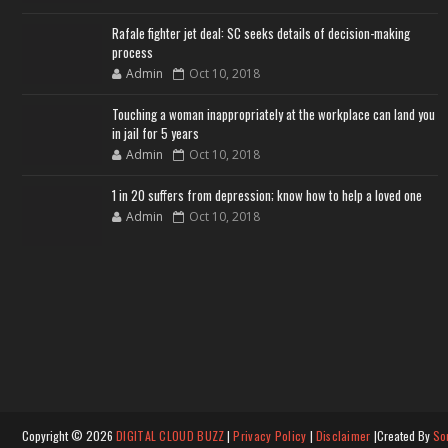
Rafale fighter jet deal: SC seeks details of decision-making
process
Admin
Oct 10, 2018
Touching a woman inappropriately at the workplace can land you
in jail for 5 years
Admin
Oct 10, 2018
1 in 20 suffers from depression; know how to help a loved one
Admin
Oct 10, 2018
Copyright ©
2026
DIGITAL CLOUD BUZZ
|
Privacy Policy
|
Disclaimer
|Created By
So