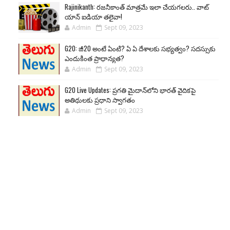
Rajinikanth: రజనీకాంత్ మాత్రమే ఇలా చేయగలరు.. వాట్
యాన్ ఐడియా తలైవా!
Admin
Sept 09, 2023
G20: జీ20 అంటే ఏంటి? ఏ ఏ దేశాలకు సభ్యత్వం? సదస్సుకు
ఎందుకింత ప్రాధాన్యత?
Admin
Sept 09, 2023
G20 Live Updates: ప్రగతి మైదాన్‌లోని భారత్ వైదికపై
అతిథులకు ప్రధాని స్వాగతం
Admin
Sept 09, 2023