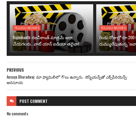
TELUGU MOVIES
TELUGU MOVIES
Rajinikanth: రజనీకాంత్ మాత్రమే ఇలా
రెండు రోజుల్లో రూ.200 క
చేయగలరు.. వాట్ యాన్ ఐడియా తలైవా!
దుమ్ములేపుతున్న ‘జవా
PREVIOUS
Ansuya Bharadwaj: మా ఫ్యామిలీలో ‘గే’లు ఉన్నారు.. లెస్బియన్స్‌తో ఎక్స్‌పీరియెన్స్‌:
అన‌సూయ
POST
COMMENT
No comments