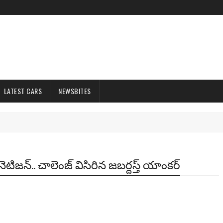
LATEST CARS
NEWSBITES
నెటిజన్.. చాలెంజ్ విసిరిన జబర్దస్త్ యాంకర్