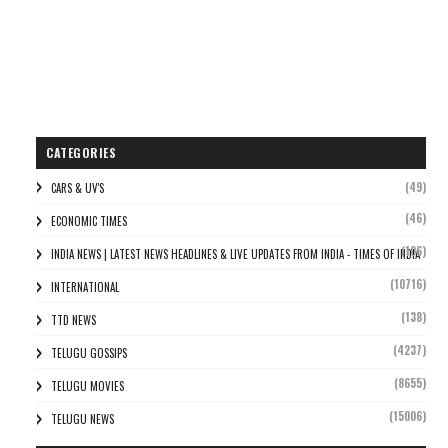
CATEGORIES
(49)
CARS & UV'S
(46)
ECONOMIC TIMES
(106)
INDIA NEWS | LATEST NEWS HEADLINES & LIVE UPDATES FROM INDIA - TIMES OF INDIA
(10716)
INTERNATIONAL
(138)
TTD NEWS
(4237)
TELUGU GOSSIPS
(8655)
TELUGU MOVIES
(15006)
TELUGU NEWS