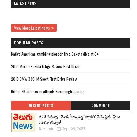
LATEST NEWS
View More Latest News
POPULAR POSTS
Native American gambling pioneer Fred Dakota dies at 84
2018 Maruti Suzuki Ertiga Review First Drive
2019 BMW 330i M Sport First Drive Review
Rift at FB after exec attends Kavanaugh hearing
RECENT POSTS
COMMENTS
జీ20 సదస్సు.. మోదీ సీటు వద్ద ‘భారత్’ నేమ్ ప్లేట్‌.. పేరు
మార్పు తథ్యం!
Admin
Sept 09, 2023