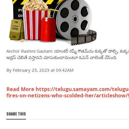
Anchor Rashmi Gautam: యాంక‌ర్ ర‌ష్మీ గౌత‌మ్‌ను కుక్కతో పోల్చి, కుక్క‌ను క
అడ్ర‌స్ చెబితే వ‌స్తాన‌ని చూసుకుందామంటూ ఓపెన్ చాలెంజ్ చేసింది.
By February 25, 2023 at 09:42AM
Read More https://telugu.samayam.com/telug
fires-on-netizens-who-scolded-her/articleshow
SHARE THIS