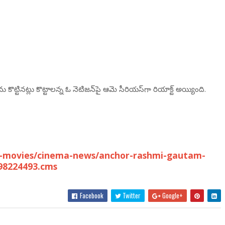
ొట్టిన‌ట్లు కొట్టాల‌న్న ఓ నెటిజ‌న్‌పై ఆమె సీరియ‌స్‌గా రియాక్ట్ అయ్యింది.
u-movies/cinema-news/anchor-rashmi-gautam-
/98224493.cms
Facebook
Twitter
Google+