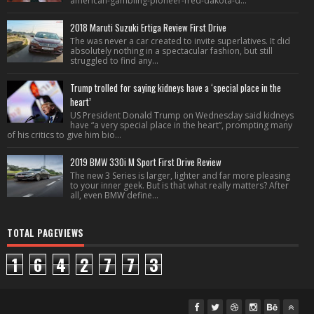
american-gambling-pioneer-fred-dakota-d...
2018 Maruti Suzuki Ertiga Review First Drive
The was never a car created to invite superlatives. It did
absolutely nothing in a spectacular fashion, but still
struggled to find any...
Trump trolled for saying kidneys have a ‘special place in the
heart’
US President Donald Trump on Wednesday said kidneys
have “a very special place in the heart”, prompting many
of his critics to give him bio...
2019 BMW 330i M Sport First Drive Review
The new 3 Series is larger, lighter and far more pleasing
to your inner geek. But is that what really matters? After
all, even BMW define...
TOTAL PAGEVIEWS
1
6
4
2
7
7
3