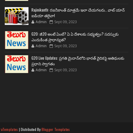
Rajinikanth: రజనీకాంత్ మాత్రమే ఇలా చేయగలరు.. వాట్ యాన్
ఐడియా తలైవా!
Admin
Sept 09, 2023
G20: జీ20 అంటే ఏంటి? ఏ ఏ దేశాలకు సభ్యత్వం? సదస్సుకు
ఎందుకింత ప్రాధాన్యత?
Admin
Sept 09, 2023
G20 Live Updates: ప్రగతి మైదాన్‌లోని భారత్ వైదికపై అతిథులకు
ప్రధాని స్వాగతం
Admin
Sept 09, 2023
raTemplates
| Distributed By
Blogger Templates