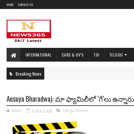
HOME
CONTACT US
INTERNATIONAL
CARS & UV'S
TOI
TELUGU
Breaking News
Ansuya Bharadwaj: మా ఫ్యామిలీలో ‘గే’లు ఉన్నారు..
Admin
3 years ago
Telugu Movies