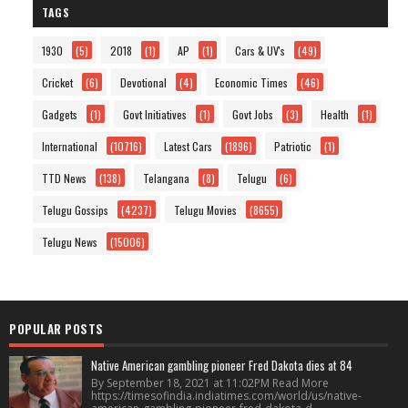
TAGS
1930
(5)
2018
(1)
AP
(1)
Cars & UV's
(49)
Cricket
(6)
Devotional
(4)
Economic Times
(46)
Gadgets
(1)
Govt Initiatives
(1)
Govt Jobs
(3)
Health
(1)
International
(10716)
Latest Cars
(1896)
Patriotic
(1)
TTD News
(138)
Telangana
(8)
Telugu
(6)
Telugu Gossips
(4237)
Telugu Movies
(8655)
Telugu News
(15006)
POPULAR POSTS
Native American gambling pioneer Fred Dakota dies at 84
By September 18, 2021 at 11:02PM Read More
https://timesofindia.indiatimes.com/world/us/native-