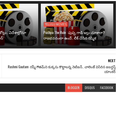
TELUGU MOVIES
ోట్లు.. విదేశాల్లోనూ
Pushpa The Rule : పుష్ప గాడి ఇల్లు చూశారా?
న్’
రాజభవనంలా ఉందే.. లీక్ చేసిన రష్మిక
NEXT
Rashmi Gautam: రష్మీ గౌతమ్‌ని కుక్కను కొట్టాలన్న నెటిజన్.. చాలెంజ్ విసిరిన జబర్దస్త్
యాంకర్
BLOGGER
DISQUS
FACEBOOK