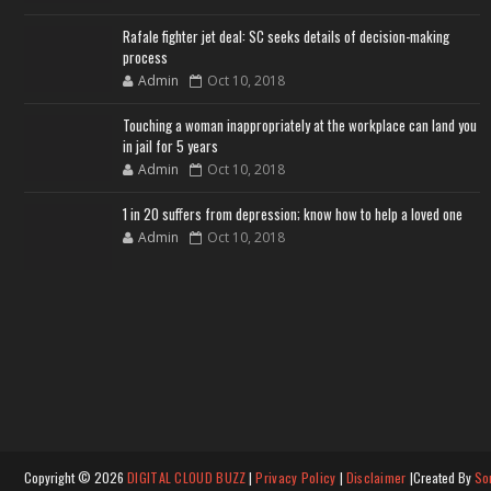
Rafale fighter jet deal: SC seeks details of decision-making
process
Admin
Oct 10, 2018
Touching a woman inappropriately at the workplace can land you
in jail for 5 years
Admin
Oct 10, 2018
1 in 20 suffers from depression; know how to help a loved one
Admin
Oct 10, 2018
Copyright ©
2026
DIGITAL CLOUD BUZZ
|
Privacy Policy
|
Disclaimer
|Created By
So