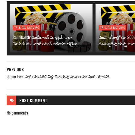
TELUGU MOVIES
TELUGU MOVIES
Rajinikanth: రజనీకాంత్ మాత్రమే ఇలా
రెండు రోజుల్లో రూ.200 క
చేయగలరు.. వాట్ యాన్ ఐడియా తలైవా!
దుమ్ములేపుతున్న ‘జవా
PREVIOUS
Online Love: పాక్ యువతిని పెళ్లి చేసుకున్న ములాయం సింగ్‌ యాదవ్‌!
POST
COMMENT
No comments