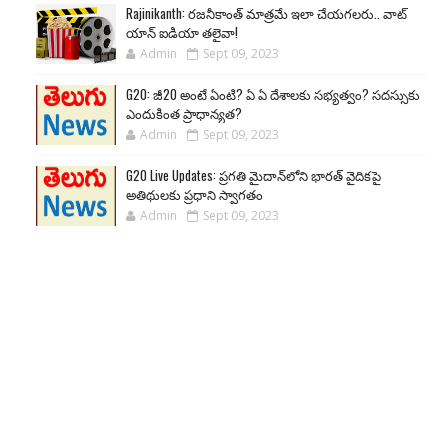
Rajinikanth: రజనీకాంత్ మాత్రమే ఇలా చేయగలరు.. వాట్
యాన్ ఐడియా తలైవా!
Admin
Sept 09, 2023
G20: జీ20 అంటే ఏంటి? ఏ ఏ దేశాలకు సభ్యత్వం? సదస్సుకు
ఎందుకింత ప్రాధాన్యత?
Admin
Sept 09, 2023
G20 Live Updates: ప్రగతి మైదాన్‌లోని భారత్ వైదికపై
అతిథులకు ప్రధాని స్వాగతం
Admin
Sept 09, 2023