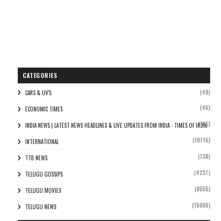
CATEGORIES
(49)
CARS & UV'S
(46)
ECONOMIC TIMES
(106)
INDIA NEWS | LATEST NEWS HEADLINES & LIVE UPDATES FROM INDIA - TIMES OF INDIA
(10716)
INTERNATIONAL
(138)
TTD NEWS
(4237)
TELUGU GOSSIPS
(8655)
TELUGU MOVIES
(15006)
TELUGU NEWS