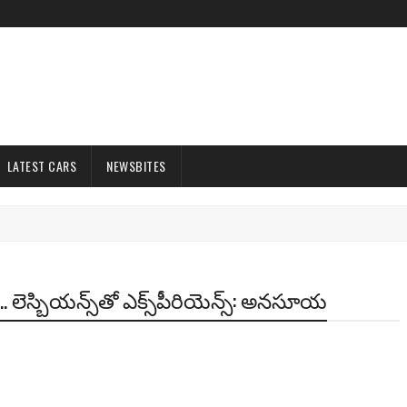
LATEST CARS
NEWSBITES
 లెస్బియన్స్‌తో ఎక్స్‌పీరియెన్స్‌: అన‌సూయ