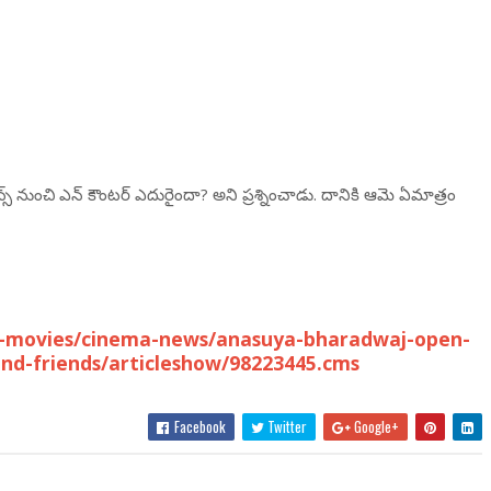
 నుంచి ఎన్ కౌంట‌ర్ ఎదురైందా? అని ప్ర‌శ్నించాడు. దానికి ఆమె ఏమాత్రం
u-movies/cinema-news/anasuya-bharadwaj-open-
nd-friends/articleshow/98223445.cms
Facebook
Twitter
Google+