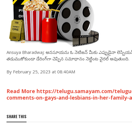
Ansuya Bharadwaj: అన‌సూయ‌ను ఓ నెటిజ‌న్ మీకు ఎప్పుడైనా లెస్బియ‌న్స్
త‌డుముకోకుండా డేరింగ్‌గా చెప్పిన స‌మాధానం నెట్టింట వైర‌ల్ అవుతుంది.
By February 25, 2023 at 08:40AM
Read More https://telugu.samayam.com/telug
comments-on-gays-and-lesbians-in-her-family-a
SHARE THIS