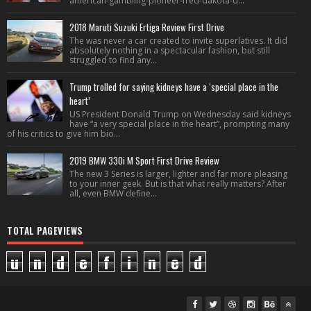
american-gambling-pioneer-fred-dakota-d...
2018 Maruti Suzuki Ertiga Review First Drive
The was never a car created to invite superlatives. It did
absolutely nothing in a spectacular fashion, but still
struggled to find any...
Trump trolled for saying kidneys have a ‘special place in the
heart’
US President Donald Trump on Wednesday said kidneys
have “a very special place in the heart”, prompting many
of his critics to give him bio...
2019 BMW 330i M Sport First Drive Review
The new 3 Series is larger, lighter and far more pleasing
to your inner geek. But is that what really matters? After
all, even BMW define...
TOTAL PAGEVIEWS
u
n
d
e
f
i
n
e
d