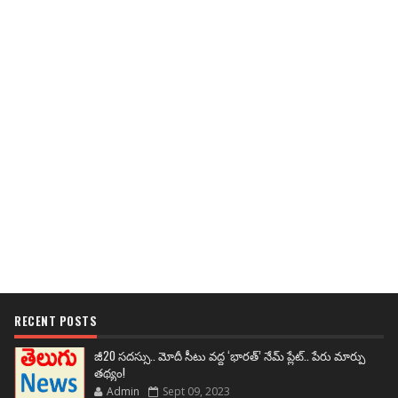
RECENT POSTS
జీ20 సదస్సు.. మోదీ సీటు వద్ద ‘భారత్’ నేమ్ ప్లేట్‌.. పేరు మార్పు
తథ్యం!
Admin
Sept 09, 2023