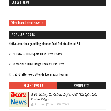
LATEST NEWS
View More Latest News
POPULAR POSTS
Native American gambling pioneer Fred Dakota dies at 84
2019 BMW 330i M Sport First Drive Review
2018 Maruti Suzuki Ertiga Review First Drive
Rift at FB after exec attends Kavanaugh hearing
RECENT POSTS
COMMENTS
జీ20 సదస్సు.. మోదీ సీటు వద్ద ‘భారత్’ నేమ్ ప్లేట్‌.. పేరు
మార్పు తథ్యం!
Admin
Sept 09, 2023