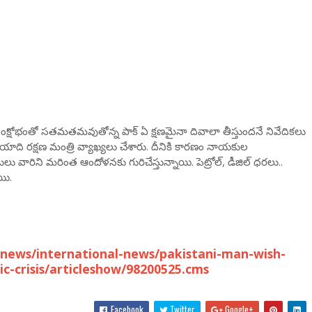
ధిక సంక్షోభంతో సతమతమవుతోన్న పాక్ ఏ క్షణమైనా దివాలా తీస్తుందనే నివేదికలు
ాయాది రక్షణ మంత్రి వ్యాఖ్యలు చేశారు. దీనికి కారణం నాయకుల
ిని మరింత ఆందోళనకు గురిచేస్తున్నాయి. పెట్రోల్, డీజిల్ ధరలు..
యి.
news/international-news/pakistani-man-wish-
c-crisis/articleshow/98200525.cms
Facebook
Twitter
Google+