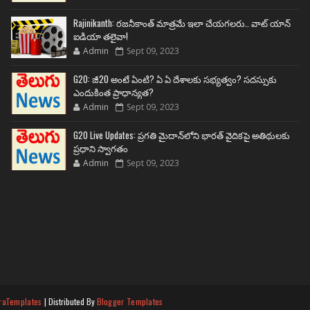
Rajinikanth: రజనీకాంత్ మాత్రమే ఇలా చేయగలరు.. వాట్ యాన్
ఐడియా తలైవా!
Admin
Sept 09, 2023
G20: జీ20 అంటే ఏంటి? ఏ ఏ దేశాలకు సభ్యత్వం? సదస్సుకు
ఎందుకింత ప్రాధాన్యత?
Admin
Sept 09, 2023
G20 Live Updates: ప్రగతి మైదాన్‌లోని భారత్ వైదికపై అతిథులకు
ప్రధాని స్వాగతం
Admin
Sept 09, 2023
raTemplates
| Distributed By
Blogger Templates