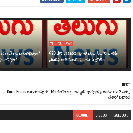
TELUGU NEWS
? ఏ ఏ దేశాలకు సభ్యత్వం?
G20 Live Updates: ప్రగతి మైదాన్‌లోని భారత్
్రాధాన్యత?
వైదికపై అతిథులకు ప్రధాని స్వాగతం
NEXT
Onion Prices రైతుకు కన్నీరు.. 512 కిలోల ఉల్లి అమ్మితే.. ఖర్చులన్నీ పోనూ రూ.2 చెక్కు
చేతిలో పెట్టారు!
BLOGGER
DISQUS
FACEBOOK