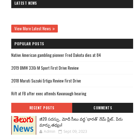
LATEST NEWS
View More Latest News
POPULAR POSTS
Native American gambling pioneer Fred Dakota dies at 84
2019 BMW 330i M Sport First Drive Review
2018 Maruti Suzuki Ertiga Review First Drive
Rift at FB after exec attends Kavanaugh hearing
RECENT POSTS
COMMENTS
జీ20 సదస్సు.. మోదీ సీటు వద్ద ‘భారత్’ నేమ్ ప్లేట్‌.. పేరు
మార్పు తథ్యం!
Admin
Sept 09, 2023