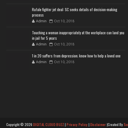
Rafale fighter jet deal: SC seeks details of decision-making
process
Admin
Oct 10, 2018
Touching a woman inappropriately at the workplace can land you
in jail for 5 years
Admin
Oct 10, 2018
1 in 20 suffers from depression; know how to help a loved one
Admin
Oct 10, 2018
Copyright ©
2026
DIGITAL CLOUD BUZZ
|
Privacy Policy
|
Disclaimer
|Created By
So