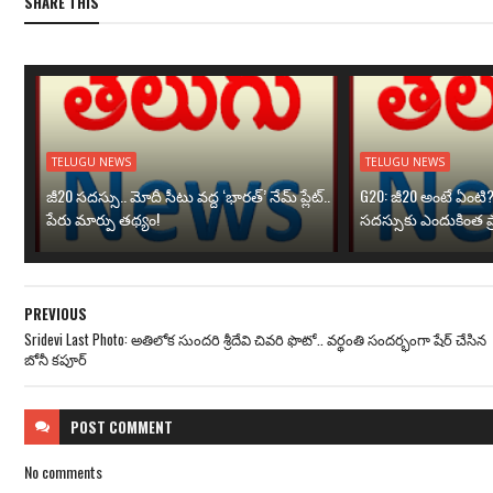
SHARE THIS
TELUGU NEWS
TELUGU NEWS
జీ20 సదస్సు.. మోదీ సీటు వద్ద ‘భారత్’ నేమ్ ప్లేట్‌..
G20: జీ20 అంటే ఏంటి
పేరు మార్పు తథ్యం!
సదస్సుకు ఎందుకింత ప
PREVIOUS
Sridevi Last Photo: అతిలోక సుందరి శ్రీదేవి చివరి ఫొటో.. వర్థంతి సందర్భంగా షేర్ చేసిన
బోనీ కపూర్
POST
COMMENT
No comments