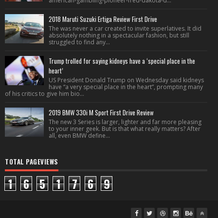
american-gambling-pioneer-fred-dakota-d...
2018 Maruti Suzuki Ertiga Review First Drive
The was never a car created to invite superlatives. It did
absolutely nothing in a spectacular fashion, but still
struggled to find any...
Trump trolled for saying kidneys have a ‘special place in the
heart’
US President Donald Trump on Wednesday said kidneys
have “a very special place in the heart”, prompting many
of his critics to give him bio...
2019 BMW 330i M Sport First Drive Review
The new 3 Series is larger, lighter and far more pleasing
to your inner geek. But is that what really matters? After
all, even BMW define...
TOTAL PAGEVIEWS
1
6
5
1
7
6
9