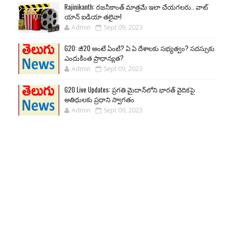
Rajinikanth: రజనీకాంత్ మాత్రమే ఇలా చేయగలరు.. వాట్
యాన్ ఐడియా తలైవా!
Admin
Sept 09, 2023
G20: జీ20 అంటే ఏంటి? ఏ ఏ దేశాలకు సభ్యత్వం? సదస్సుకు
ఎందుకింత ప్రాధాన్యత?
Admin
Sept 09, 2023
G20 Live Updates: ప్రగతి మైదాన్‌లోని భారత్ వైదికపై
అతిథులకు ప్రధాని స్వాగతం
Admin
Sept 09, 2023