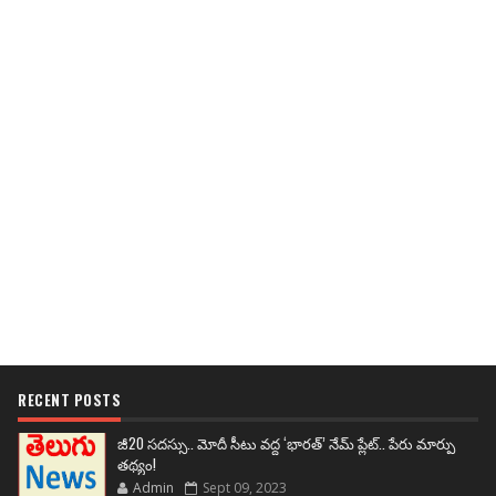
RECENT POSTS
జీ20 సదస్సు.. మోదీ సీటు వద్ద ‘భారత్’ నేమ్ ప్లేట్‌.. పేరు మార్పు
తథ్యం!
Admin
Sept 09, 2023