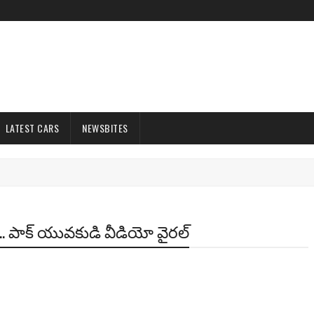
LATEST CARS
NEWSBITES
ి.. పాక్ యువకుడి వీడియో వైరల్