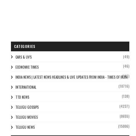
CATEGORIES
(49)
CARS & UV'S
(46)
ECONOMIC TIMES
(106)
INDIA NEWS | LATEST NEWS HEADLINES & LIVE UPDATES FROM INDIA - TIMES OF INDIA
(10716)
INTERNATIONAL
(138)
TTD NEWS
(4237)
TELUGU GOSSIPS
(8655)
TELUGU MOVIES
(15006)
TELUGU NEWS