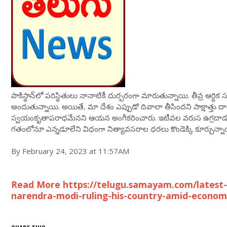
పాకిస్థాన్‌లో పరిస్థితులు నానాటికీ దుర్బరంగా మారుతున్నాయి. తీవ్ర ఆర్
అందుతున్నాయి. అయితే, మా దేశం ఎప్పుడో దివాలా తీసిందని సాక్షాత్తు ద
స్వయంకృతాపరాధమేనని ఆయన అంగీకరించారు. ఇటీవల వరుస ఉగ్రదాడులు వార
గతంలోనూ ఎన్నడూలేని విధంగా నిత్యావసరాల ధరలు కొండెక్కి కూర్చున్నా
By February 24, 2023 at 11:57AM
Read More https://telugu.samayam.com/latest-
narendra-modi-ruling-his-country-amid-economi