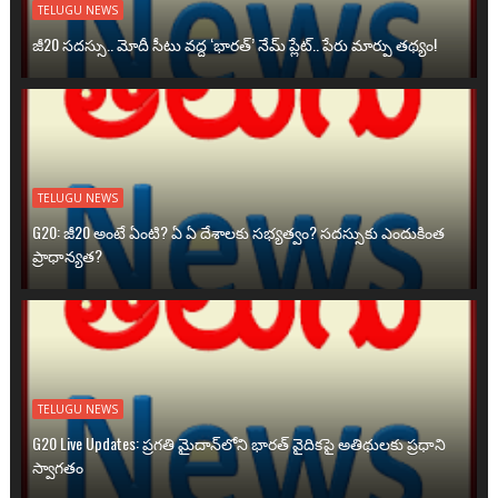
TELUGU NEWS
జీ20 సదస్సు.. మోదీ సీటు వద్ద ‘భారత్’ నేమ్ ప్లేట్‌.. పేరు మార్పు తథ్యం!
TELUGU NEWS
G20: జీ20 అంటే ఏంటి? ఏ ఏ దేశాలకు సభ్యత్వం? సదస్సుకు ఎందుకింత
ప్రాధాన్యత?
TELUGU NEWS
G20 Live Updates: ప్రగతి మైదాన్‌లోని భారత్ వైదికపై అతిథులకు ప్రధాని
స్వాగతం