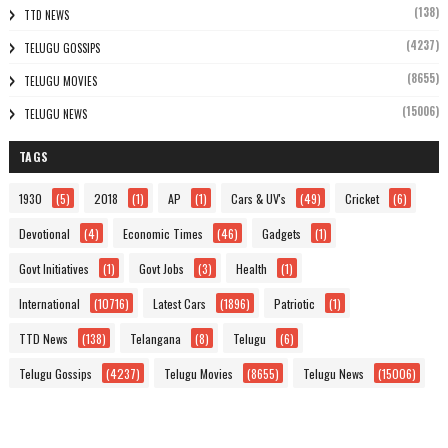
(138)
TTD NEWS
(4237)
TELUGU GOSSIPS
(8655)
TELUGU MOVIES
(15006)
TELUGU NEWS
TAGS
1930
(5)
2018
(1)
AP
(1)
Cars & UV's
(49)
Cricket
(6)
Devotional
(4)
Economic Times
(46)
Gadgets
(1)
Govt Initiatives
(1)
Govt Jobs
(3)
Health
(1)
International
(10716)
Latest Cars
(1896)
Patriotic
(1)
TTD News
(138)
Telangana
(8)
Telugu
(6)
Telugu Gossips
(4237)
Telugu Movies
(8655)
Telugu News
(15006)