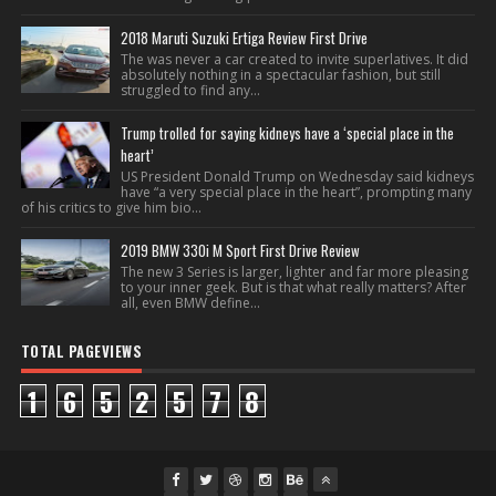
2018 Maruti Suzuki Ertiga Review First Drive
The was never a car created to invite superlatives. It did
absolutely nothing in a spectacular fashion, but still
struggled to find any...
Trump trolled for saying kidneys have a ‘special place in the
heart’
US President Donald Trump on Wednesday said kidneys
have “a very special place in the heart”, prompting many
of his critics to give him bio...
2019 BMW 330i M Sport First Drive Review
The new 3 Series is larger, lighter and far more pleasing
to your inner geek. But is that what really matters? After
all, even BMW define...
TOTAL PAGEVIEWS
1
6
5
2
5
7
8