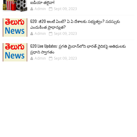
ఐడియా తలైవా!
Admin
Sept 09, 2023
G20: జీ20 అంటే ఏంటి? ఏ ఏ దేశాలకు సభ్యత్వం? సదస్సుకు
ఎందుకింత ప్రాధాన్యత?
Admin
Sept 09, 2023
G20 Live Updates: ప్రగతి మైదాన్‌లోని భారత్ వైదికపై అతిథులకు
ప్రధాని స్వాగతం
Admin
Sept 09, 2023