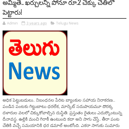
అమ్మితే.. ఖర్చులన్నీ పోనూ రూ.2 చెక్కు చేతిలో
పెట్టారు!
Admin
3 years ago
Telugu News
అధిక పెట్టుబడులు.. నిబంధనల పేరిట బ్యాంకుల సహాయ నిరాకరణ...
పండిన పంటకు గిట్టుబాటు ధరలేక, మార్కెట్‌ సదుపాయమూ దొరక్క
దళారుల వలలో చిక్కుకోవాల్సిన దుస్థితి. ప్రస్తుతం రైతులు ఎదుర్కొంటున్న
దీనావస్థ. ఉల్లికి మంచి గిరాకీ ఉంటుంది కదా అని సాగు చేస్తే.. తీరా పంట
చేతికి వచ్చే సమయానికి ధర డమాల్ అంటోంది. ఎకరా సాగుకు సుమారు