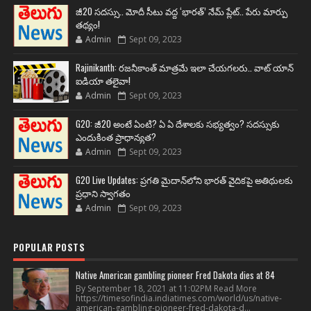
జీ20 సదస్సు.. మోదీ సీటు వద్ద ‘భారత్’ నేమ్ ప్లేట్‌.. పేరు మార్పు
తథ్యం!
Admin
Sept 09, 2023
Rajinikanth: రజనీకాంత్ మాత్రమే ఇలా చేయగలరు.. వాట్ యాన్
ఐడియా తలైవా!
Admin
Sept 09, 2023
G20: జీ20 అంటే ఏంటి? ఏ ఏ దేశాలకు సభ్యత్వం? సదస్సుకు
ఎందుకింత ప్రాధాన్యత?
Admin
Sept 09, 2023
G20 Live Updates: ప్రగతి మైదాన్‌లోని భారత్ వైదికపై అతిథులకు
ప్రధాని స్వాగతం
Admin
Sept 09, 2023
POPULAR POSTS
Native American gambling pioneer Fred Dakota dies at 84
By September 18, 2021 at 11:02PM Read More
https://timesofindia.indiatimes.com/world/us/native-
american-gambling-pioneer-fred-dakota-d...