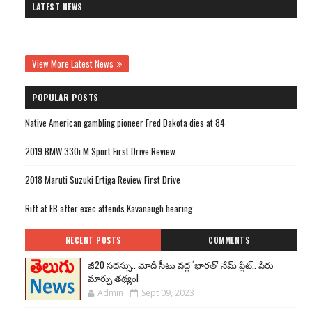
LATEST NEWS
View More Latest News
POPULAR POSTS
Native American gambling pioneer Fred Dakota dies at 84
2019 BMW 330i M Sport First Drive Review
2018 Maruti Suzuki Ertiga Review First Drive
Rift at FB after exec attends Kavanaugh hearing
RECENT POSTS
COMMENTS
జీ20 సదస్సు.. మోదీ సీటు వద్ద ‘భారత్’ నేమ్ ప్లేట్‌.. పేరు
మార్పు తథ్యం!
Admin
Sept 09, 2023