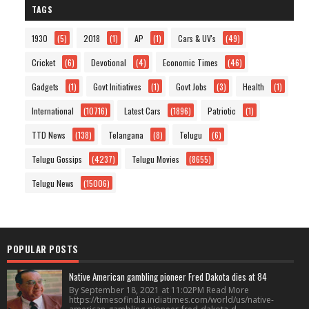
TAGS
1930
(5)
2018
(1)
AP
(1)
Cars & UV's
(49)
Cricket
(6)
Devotional
(4)
Economic Times
(46)
Gadgets
(1)
Govt Initiatives
(1)
Govt Jobs
(3)
Health
(1)
International
(10716)
Latest Cars
(1896)
Patriotic
(1)
TTD News
(138)
Telangana
(8)
Telugu
(6)
Telugu Gossips
(4237)
Telugu Movies
(8655)
Telugu News
(15006)
POPULAR POSTS
Native American gambling pioneer Fred Dakota dies at 84
By September 18, 2021 at 11:02PM Read More
https://timesofindia.indiatimes.com/world/us/native-