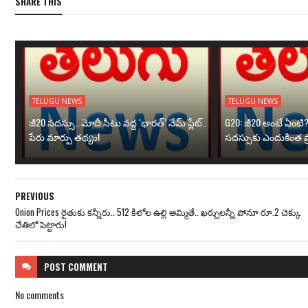
SHARE THIS
TELUGU NEWS
TELUGU NEWS
జీ20 సదస్సు.. మోదీ సీటు వద్ద ‘భారత్’ నేమ్ ప్లేట్‌..
G20: జీ20 అంటే ఏంటి
పేరు మార్పు తథ్యం!
సదస్సుకు ఎందుకింత ప
PREVIOUS
Onion Prices రైతుకు కన్నీరు.. 512 కిలోల ఉల్లి అమ్మితే.. ఖర్చులన్నీ పోనూ రూ.2 చెక్కు
చేతిలో పెట్టారు!
POST
COMMENT
No comments