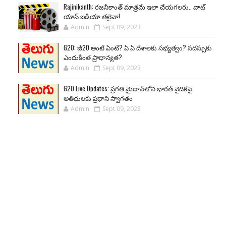
Rajinikanth: రజనీకాంత్ మాత్రమే ఇలా చేయగలరు.. వాట్
యాన్ ఐడియా తలైవా!
Admin
Sept 09, 2023
G20: జీ20 అంటే ఏంటి? ఏ ఏ దేశాలకు సభ్యత్వం? సదస్సుకు
ఎందుకింత ప్రాధాన్యత?
Admin
Sept 09, 2023
G20 Live Updates: ప్రగతి మైదాన్‌లోని భారత్ వైదికపై
అతిథులకు ప్రధాని స్వాగతం
Admin
Sept 09, 2023