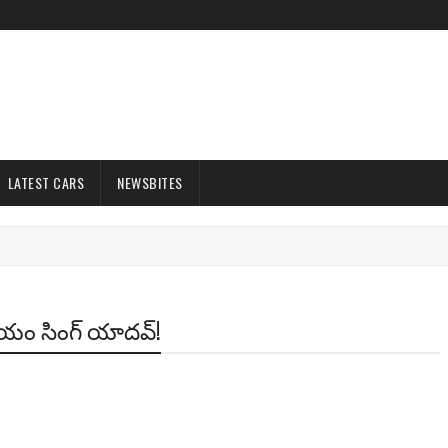
LATEST CARS
NEWSBITES
ాయం సింగ్‌ యాదవ్‌!