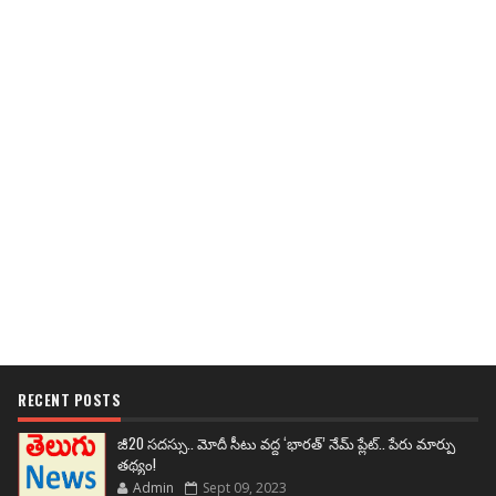
RECENT POSTS
జీ20 సదస్సు.. మోదీ సీటు వద్ద ‘భారత్’ నేమ్ ప్లేట్‌.. పేరు మార్పు
తథ్యం!
Admin
Sept 09, 2023