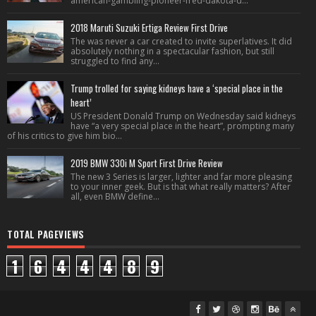
american-gambling-pioneer-fred-dakota-d...
2018 Maruti Suzuki Ertiga Review First Drive
The was never a car created to invite superlatives. It did
absolutely nothing in a spectacular fashion, but still
struggled to find any...
Trump trolled for saying kidneys have a ‘special place in the
heart’
US President Donald Trump on Wednesday said kidneys
have “a very special place in the heart”, prompting many
of his critics to give him bio...
2019 BMW 330i M Sport First Drive Review
The new 3 Series is larger, lighter and far more pleasing
to your inner geek. But is that what really matters? After
all, even BMW define...
TOTAL PAGEVIEWS
1
6
4
4
4
8
9