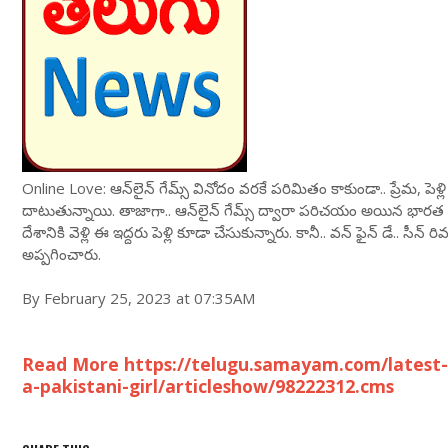
Online Love: ఆన్‌లైన్‌ గేమ్స్‌ వినోదం వరకే పరిమితం కాకుండా.. ప్రేమ, పె
దాటుతున్నాయి. తాజాగా.. ఆన్‌లైన్‌ గేమ్స్‌ ద్వారా పరిచయం అయిన భారత య
దేశానికి వెళ్లి ఈ ఇద్దరు పెళ్లి కూడా చేసుకున్నారు. కానీ.. వన్ ఫైన్ డే.. సీన
అప్పగించారు.
By February 25, 2023 at 07:35AM
Read More https://telugu.samayam.com/latest
a-pakistani-girl/articleshow/98222312.cms