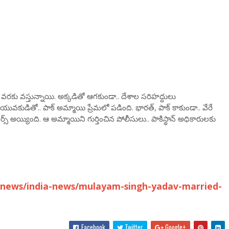
ళ్లి వరకు వస్తున్నాయి. అక్కడితో ఆగకుండా.. దేశాల సరిహద్దులు
ువకుడితో.. పాక్ అమ్మాయి ప్రేమలో పడింది. భారత్, పాక్ కాకుండా.. వేరే
్ రివర్స్ అయ్యింది. ఆ అమ్మాయిని గుర్తించిన పోలీసులు.. పాకిస్థాన్ అధికారులకు
-news/india-news/mulayam-singh-yadav-married-
Facebook
Twitter
Google+