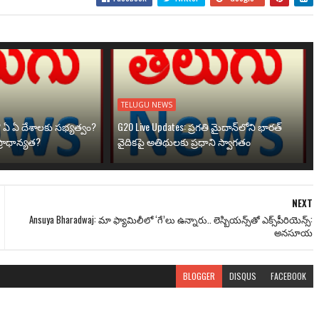
TELUGU NEWS
? ఏ ఏ దేశాలకు సభ్యత్వం?
G20 Live Updates: ప్రగతి మైదాన్‌లోని భారత్
్రాధాన్యత?
వైదికపై అతిథులకు ప్రధాని స్వాగతం
NEXT
Ansuya Bharadwaj: మా ఫ్యామిలీలో ‘గే’లు ఉన్నారు.. లెస్బియన్స్‌తో ఎక్స్‌పీరియెన్స్‌:
అన‌సూయ
BLOGGER
DISQUS
FACEBOOK