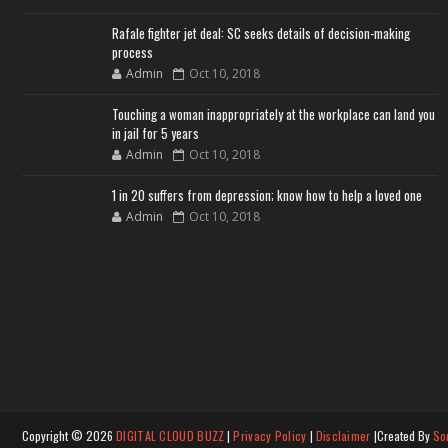
Rafale fighter jet deal: SC seeks details of decision-making
process
Admin
Oct 10, 2018
Touching a woman inappropriately at the workplace can land you
in jail for 5 years
Admin
Oct 10, 2018
1 in 20 suffers from depression; know how to help a loved one
Admin
Oct 10, 2018
Copyright ©
2026
DIGITAL CLOUD BUZZ
|
Privacy Policy
|
Disclaimer
|Created By
So