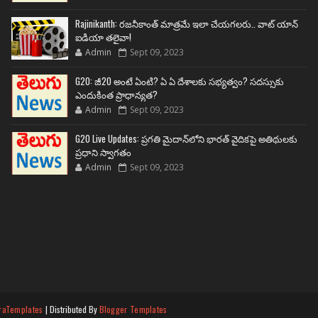
Rajinikanth: రజనీకాంత్ మాత్రమే ఇలా చేయగలరు.. వాట్ యాన్
ఐడియా తలైవా!
Admin
Sept 09, 2023
G20: జీ20 అంటే ఏంటి? ఏ ఏ దేశాలకు సభ్యత్వం? సదస్సుకు
ఎందుకింత ప్రాధాన్యత?
Admin
Sept 09, 2023
G20 Live Updates: ప్రగతి మైదాన్‌లోని భారత్ వైదికపై అతిథులకు
ప్రధాని స్వాగతం
Admin
Sept 09, 2023
raTemplates
| Distributed By
Blogger Templates