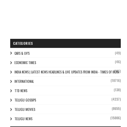
CATEGORIES
(49)
CARS & UV'S
(46)
ECONOMIC TIMES
(106)
INDIA NEWS | LATEST NEWS HEADLINES & LIVE UPDATES FROM INDIA - TIMES OF INDIA
(10716)
INTERNATIONAL
(138)
TTD NEWS
(4237)
TELUGU GOSSIPS
(8655)
TELUGU MOVIES
(15006)
TELUGU NEWS