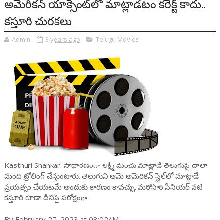
అమెరికన్ యాక్సెంట్‌లో మాట్లాడ‌టం క‌రెక్ట్ కాదు..
క‌స్తూరి చుర‌క‌లు
Admin
3 years ago
Telugu Movies
Kasthuri Shankar: సాధార‌ణంగా లక్ష్మీ మంచు మాట్లాడే తెలుగుపై చాలా
మంది ట్రోలింగ్ చేస్తుంటారు. తెలుగుని ఆమె అమెరిక‌న్ స్టైల్‌లో మాట్లాడే
ప్ర‌య‌త్నం చేయ‌ట‌మే అందుకు కార‌ణం కావ‌చ్చు. మ‌రోసారి సీనియ‌ర్ న‌టి
క‌స్తూరి కూడా దీనిపై ప‌రోక్షంగా
By February 27, 2023 at 08:02AM