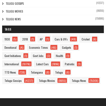
(4237)
TELUGU GOSSIPS
(8655)
TELUGU MOVIES
(15006)
TELUGU NEWS
TAGS
1930
(5)
2018
(1)
AP
(1)
Cars & UV's
(49)
Cricket
(6)
Devotional
(4)
Economic Times
(46)
Gadgets
(1)
Govt Initiatives
(1)
Govt Jobs
(3)
Health
(1)
International
(10716)
Latest Cars
(1896)
Patriotic
(1)
TTD News
(138)
Telangana
(8)
Telugu
(6)
Telugu Gossips
(4237)
Telugu Movies
(8655)
Telugu News
(15006)