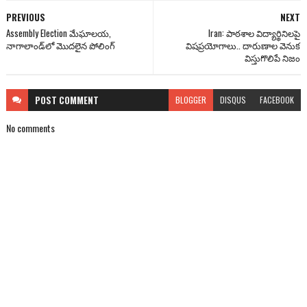
PREVIOUS
NEXT
Assembly Election మేఘాలయ,
Iran: పాఠశాల విద్యార్థినిలపై
నాగాలాండ్‌లో మొదలైన పోలింగ్
విషప్రయోగాలు.. దారుణాల వెనుక
విస్తుగొలిపే నిజం
POST
COMMENT
BLOGGER
DISQUS
FACEBOOK
No comments