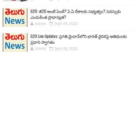
G20: జీ20 అంటే ఏంటి? ఏ ఏ దేశాలకు సభ్యత్వం? సదస్సుకు
ఎందుకింత ప్రాధాన్యత?
Admin
Sept 09, 2023
G20 Live Updates: ప్రగతి మైదాన్‌లోని భారత్ వైదికపై అతిథులకు
ప్రధాని స్వాగతం
Admin
Sept 09, 2023