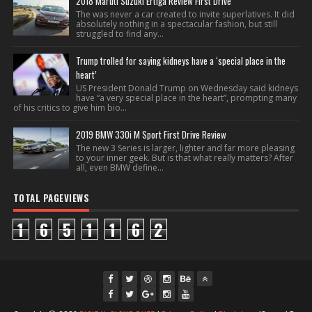
2018 Maruti Suzuki Ertiga Review First Drive
The was never a car created to invite superlatives. It did
absolutely nothing in a spectacular fashion, but still
struggled to find any...
Trump trolled for saying kidneys have a ‘special place in the
heart’
US President Donald Trump on Wednesday said kidneys
have “a very special place in the heart”, prompting many
of his critics to give him bio...
2019 BMW 330i M Sport First Drive Review
The new 3 Series is larger, lighter and far more pleasing
to your inner geek. But is that what really matters? After
all, even BMW define...
TOTAL PAGEVIEWS
1
6
5
1
1
6
2
fac
twi
gpl
ins
you