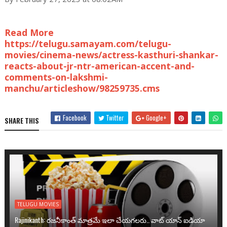
Read More
https://telugu.samayam.com/telugu-
movies/cinema-news/actress-kasthuri-shankar-
reacts-about-jr-ntr-american-accent-and-
comments-on-lakshmi-
manchu/articleshow/98259735.cms
Facebook
Twitter
Google+
SHARE THIS
TELUGU MOVIES
Rajinikanth: రజనీకాంత్ మాత్రమే ఇలా చేయగలరు.. వాట్ యాన్ ఐడియా