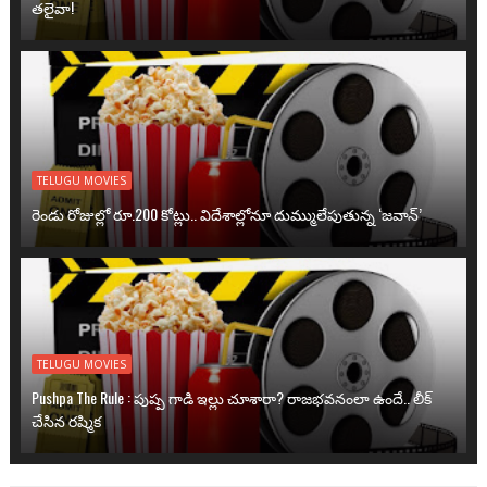
తలైవా!
TELUGU MOVIES
రెండు రోజుల్లో రూ.200 కోట్లు.. విదేశాల్లోనూ దుమ్ములేపుతున్న ‘జవాన్’
TELUGU MOVIES
Pushpa The Rule : పుష్ప గాడి ఇల్లు చూశారా? రాజభవనంలా ఉందే.. లీక్
చేసిన రష్మిక