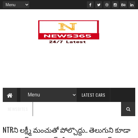
LATEST CARS
NEWSBITES
NTRని లక్ష్మీ మంచుతో పోల్చొద్దు.. తెలుగుని కూడా