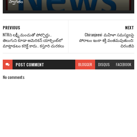
స్వాగతం
PREVIOUS
NEXT
NTRని లక్ష్మీ మంచుతో పోల్చొద్దు..
Chiranjeevi: మ‌హిళా స‌మ‌స్య‌ల‌పై
తెలుగుని కూడా అమెరికన్ యాక్సెంట్‌లో
పోరాటం ఇంకా శ‌క్తి వంత‌మ‌వుతుంది:
మాట్లాడ‌టం క‌రెక్ట్ కాదు.. క‌స్తూరి చుర‌క‌లు
చిరంజీవి
POST
COMMENT
BLOGGER
DISQUS
FACEBOOK
No comments