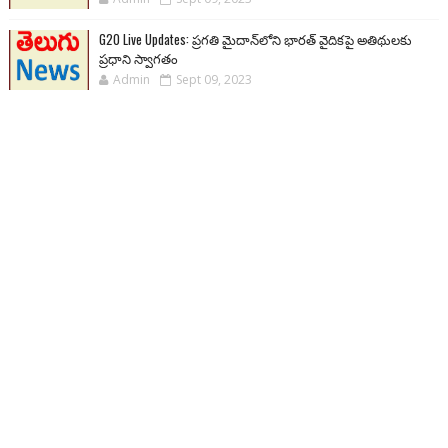
G20 Live Updates: ప్రగతి మైదాన్‌లోని భారత్ వైదికపై అతిథులకు
ప్రధాని స్వాగతం
Admin
Sept 09, 2023