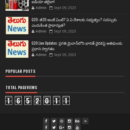
ఐడియా తలైవా!
Admin
Sept 09, 2023
G20: జీ20 అంటే ఏంటి? ఏ ఏ దేశాలకు సభ్యత్వం? సదస్సుకు
ఎందుకింత ప్రాధాన్యత?
Admin
Sept 09, 2023
G20 Live Updates: ప్రగతి మైదాన్‌లోని భారత్ వైదికపై అతిథులకు
ప్రధాని స్వాగతం
Admin
Sept 09, 2023
POPULAR POSTS
TOTAL PAGEVIEWS
1
6
5
2
0
1
1