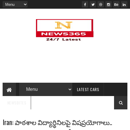
LATEST CARS
NEWSBITES
Iran: పాఠశాల విద్యార్థినిలపై విషప్రయోగాలు..