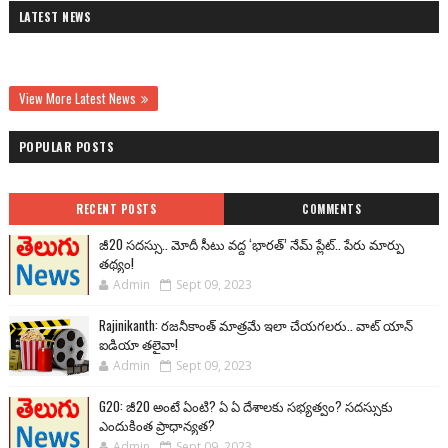
LATEST NEWS
View More Latest News
POPULAR POSTS
RECENT POSTS
COMMENTS
జీ20 సదస్సు.. మోదీ సీటు వద్ద ‘భారత్’ నేమ్ ప్లేట్‌.. పేరు మార్పు
తథ్యం!
Admin
Sept 09, 2023
Rajinikanth: రజనీకాంత్ మాత్రమే ఇలా చేయగలరు.. వాట్ యాన్
ఐడియా తలైవా!
Admin
Sept 09, 2023
G20: జీ20 అంటే ఏంటి? ఏ ఏ దేశాలకు సభ్యత్వం? సదస్సుకు
ఎందుకింత ప్రాధాన్యత?
Admin
Sept 09, 2023