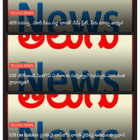
TELUGU NEWS
జీ20 సదస్సు.. మోదీ సీటు వద్ద ‘భారత్’ నేమ్ ప్లేట్‌.. పేరు మార్పు తథ్యం!
TELUGU NEWS
G20: జీ20 అంటే ఏంటి? ఏ ఏ దేశాలకు సభ్యత్వం? సదస్సుకు ఎందుకింత
ప్రాధాన్యత?
TELUGU NEWS
G20 Live Updates: ప్రగతి మైదాన్‌లోని భారత్ వైదికపై అతిథులకు ప్రధాని