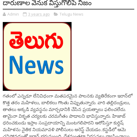
దారుణాల వెనుక విస్తుగొలిపే నిజం
Admin
3 years ago
Telugu News
గతంలో ఎన్నడూ లేనివిధంగా మతపరమైన పాలనకు వ్యతిరేకంగా ఇరాన్‌లో
కొత్త తరం మహిళలు, బాలికలు గొంతు విప్పుతున్నారు. వారి తల్లిదండ్రులు,
తాతలు అక్కడి వ్యవస్థను మార్చడానికి చేసిన ప్రయత్నాలు ఫలించలేదు.
తామైనా వికృత చర్యలకు చరమగీతం పాడాలని భావిస్తున్నారు. హిజాబ్
ధరించకుండు ఇస్లాం సంప్రదాయాన్ని మంటగలిపారని ఆరోపిస్తూ కుర్దిష్
మహిళను నైతిక నియమావళి పోలీసులు అరెస్ట్ చేయడం..కస్టడీలో ఆమె
చనిపోవడంతో ఇరాన్ భగ్గుమంంది. దేశమంతటా నిరసనలు వ్యాపించాయి.