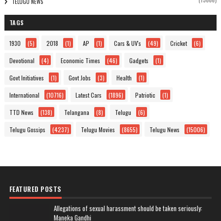
(15006)
TELUGU NEWS
TAGS
1930
(5)
2018
(1)
AP
(1)
Cars & UV's
(49)
Cricket
(6)
Devotional
(4)
Economic Times
(46)
Gadgets
(1)
Govt Initiatives
(1)
Govt Jobs
(3)
Health
(1)
International
(10716)
Latest Cars
(1896)
Patriotic
(1)
TTD News
(138)
Telangana
(8)
Telugu
(6)
Telugu Gossips
(4237)
Telugu Movies
(8655)
Telugu News
(15006)
FEATURED POSTS
Allegations of sexual harassment should be taken seriously:
Maneka Gandhi