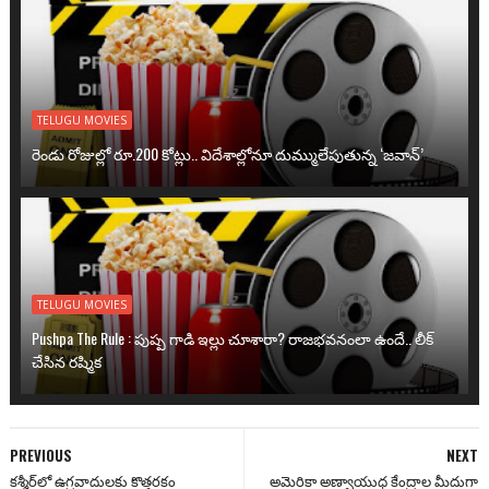
TELUGU MOVIES
రెండు రోజుల్లో రూ.200 కోట్లు.. విదేశాల్లోనూ దుమ్ములేపుతున్న ‘జవాన్’
TELUGU MOVIES
Pushpa The Rule : పుష్ప గాడి ఇల్లు చూశారా? రాజభవనంలా ఉందే.. లీక్
చేసిన రష్మిక
PREVIOUS
NEXT
కశ్మీర్‌లో ఉగ్రవాదులకు కొత్తరకం
అమెరికా అణ్వాయుధ కేంద్రాల మీదుగా