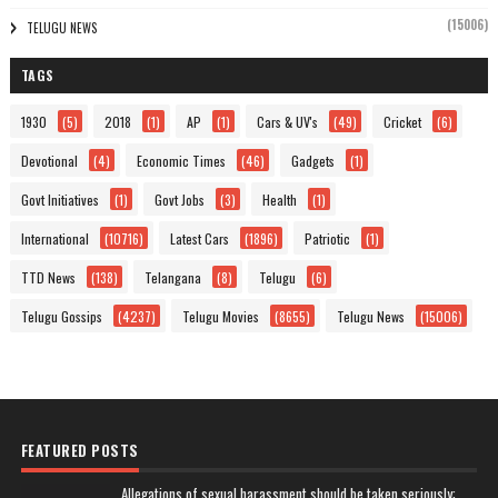
(15006)
TELUGU NEWS
TAGS
1930
(5)
2018
(1)
AP
(1)
Cars & UV's
(49)
Cricket
(6)
Devotional
(4)
Economic Times
(46)
Gadgets
(1)
Govt Initiatives
(1)
Govt Jobs
(3)
Health
(1)
International
(10716)
Latest Cars
(1896)
Patriotic
(1)
TTD News
(138)
Telangana
(8)
Telugu
(6)
Telugu Gossips
(4237)
Telugu Movies
(8655)
Telugu News
(15006)
FEATURED POSTS
Allegations of sexual harassment should be taken seriously: