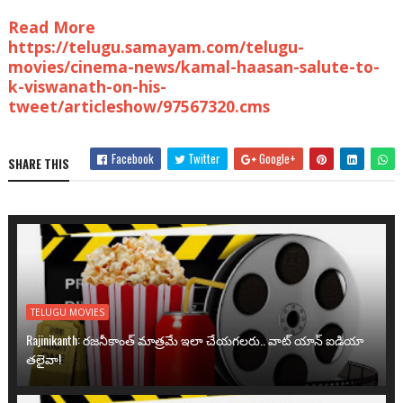
Read More
https://telugu.samayam.com/telugu-
movies/cinema-news/kamal-haasan-salute-to-
k-viswanath-on-his-
tweet/articleshow/97567320.cms
Facebook
Twitter
Google+
SHARE THIS
TELUGU MOVIES
Rajinikanth: రజనీకాంత్ మాత్రమే ఇలా చేయగలరు.. వాట్ యాన్ ఐడియా
తలైవా!