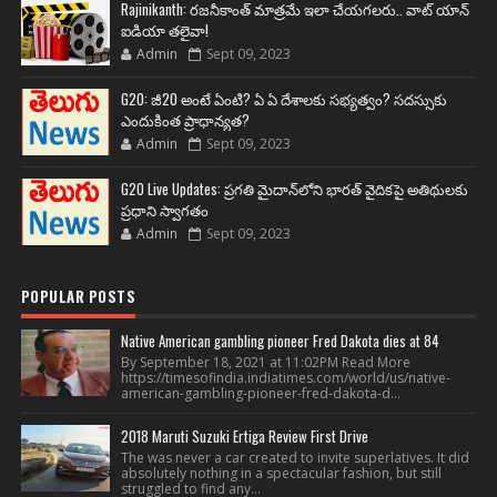
Rajinikanth: రజనీకాంత్ మాత్రమే ఇలా చేయగలరు.. వాట్ యాన్
ఐడియా తలైవా!
Admin
Sept 09, 2023
G20: జీ20 అంటే ఏంటి? ఏ ఏ దేశాలకు సభ్యత్వం? సదస్సుకు
ఎందుకింత ప్రాధాన్యత?
Admin
Sept 09, 2023
G20 Live Updates: ప్రగతి మైదాన్‌లోని భారత్ వైదికపై అతిథులకు
ప్రధాని స్వాగతం
Admin
Sept 09, 2023
POPULAR POSTS
Native American gambling pioneer Fred Dakota dies at 84
By September 18, 2021 at 11:02PM Read More
https://timesofindia.indiatimes.com/world/us/native-
american-gambling-pioneer-fred-dakota-d...
2018 Maruti Suzuki Ertiga Review First Drive
The was never a car created to invite superlatives. It did
absolutely nothing in a spectacular fashion, but still
struggled to find any...