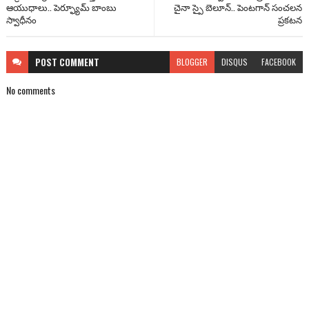
ఆయుధాలు.. పెర్ఫ్యూమ్ బాంబు
చైనా స్పై బెలూన్.. పెంటగాన్ సంచలన
స్వాధీనం
ప్రకటన
POST
COMMENT
BLOGGER
DISQUS
FACEBOOK
No comments