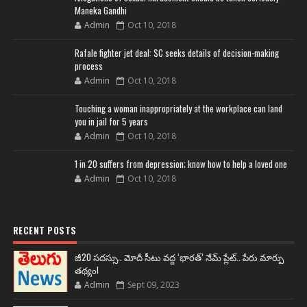
Maneka Gandhi
Admin
Oct 10, 2018
Rafale fighter jet deal: SC seeks details of decision-making
process
Admin
Oct 10, 2018
Touching a woman inappropriately at the workplace can land
you in jail for 5 years
Admin
Oct 10, 2018
1 in 20 suffers from depression; know how to help a loved one
Admin
Oct 10, 2018
RECENT POSTS
జీ20 సదస్సు.. మోదీ సీటు వద్ద ‘భారత్’ నేమ్ ప్లేట్‌.. పేరు మార్పు
తథ్యం!
Admin
Sept 09, 2023