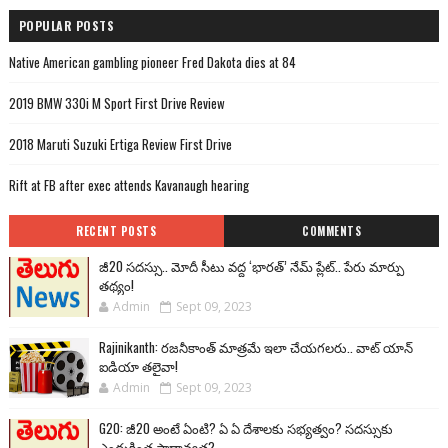
POPULAR POSTS
Native American gambling pioneer Fred Dakota dies at 84
2019 BMW 330i M Sport First Drive Review
2018 Maruti Suzuki Ertiga Review First Drive
Rift at FB after exec attends Kavanaugh hearing
RECENT POSTS
COMMENTS
జీ20 సదస్సు.. మోదీ సీటు వద్ద ‘భారత్’ నేమ్ ప్లేట్‌.. పేరు మార్పు
తథ్యం!
Admin
Sept 09, 2023
Rajinikanth: రజనీకాంత్ మాత్రమే ఇలా చేయగలరు.. వాట్ యాన్
ఐడియా తలైవా!
Admin
Sept 09, 2023
G20: జీ20 అంటే ఏంటి? ఏ ఏ దేశాలకు సభ్యత్వం? సదస్సుకు
ఎందుకింత ప్రాధాన్యత?