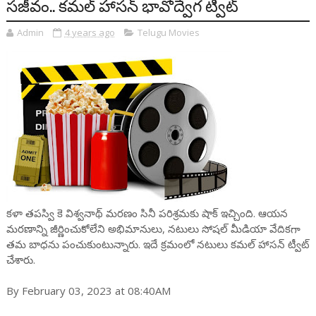
సజీవం.. కమల్ హాసన్ భావోద్వేగ ట్వీట్
Admin
4 years ago
Telugu Movies
కళా తపస్వి కె విశ్వనాథ్ మరణం సినీ పరిశ్రమకు షాక్ ఇచ్చింది. ఆయన
మరణాన్ని జీర్ణించుకోలేని అభిమానులు, నటులు సోషల్ మీడియా వేదికగా
తమ బాధను పంచుకుంటున్నారు. ఇదే క్రమంలో నటులు కమల్ హాసన్ ట్వీట్
చేశారు.
By February 03, 2023 at 08:40AM