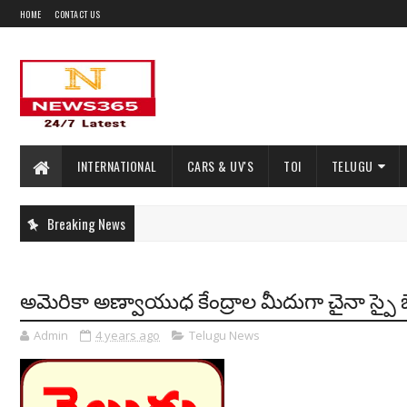
HOME
CONTACT US
INTERNATIONAL
CARS & UV'S
TOI
TELUGU
Breaking News
అమెరికా అణ్వాయుధ కేంద్రాల మీదుగా చైనా స్పై
Admin
4 years ago
Telugu News