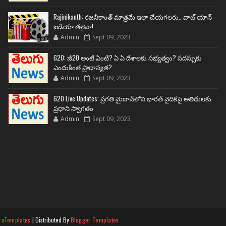
Rajinikanth: రజనీకాంత్ మాత్రమే ఇలా చేయగలరు.. వాట్ యాన్
ఐడియా తలైవా!
Admin
Sept 09, 2023
G20: జీ20 అంటే ఏంటి? ఏ ఏ దేశాలకు సభ్యత్వం? సదస్సుకు
ఎందుకింత ప్రాధాన్యత?
Admin
Sept 09, 2023
G20 Live Updates: ప్రగతి మైదాన్‌లోని భారత్ వైదికపై అతిథులకు
ప్రధాని స్వాగతం
Admin
Sept 09, 2023
raTemplates
| Distributed By
Blogger Templates