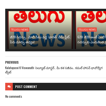
TELUGU NEWS
TELUGU NEWS
జీ20 సదస్సు.. మోదీ సీటు వద్ద ‘భారత్’ నేమ్ ప్లేట్‌..
G20: జీ20 అంటే ఏంటి
పేరు మార్పు తథ్యం!
సదస్సుకు ఎందుకింత ప
PREVIOUS
Kalatapasvi K Viswanath: సెల్యూట్ మాస్టర్.. మీ కళ సజీవం.. కమల్ హాసన్ భావోద్వేగ
ట్వీట్
POST
COMMENT
No comments