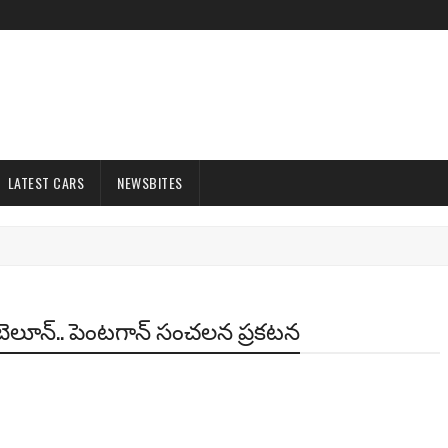
LATEST CARS
NEWSBITES
 బెలూన్.. పెంటగాన్ సంచలన ప్రకటన