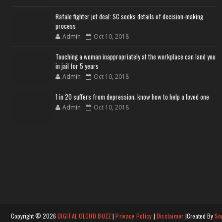
Rafale fighter jet deal: SC seeks details of decision-making
process
Admin
Oct 10, 2018
Touching a woman inappropriately at the workplace can land you
in jail for 5 years
Admin
Oct 10, 2018
1 in 20 suffers from depression; know how to help a loved one
Admin
Oct 10, 2018
Copyright ©
2026
DIGITAL CLOUD BUZZ
|
Privacy Policy
|
Disclaimer
|Created By
So