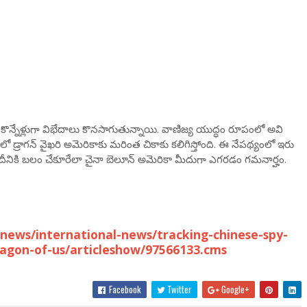
గతకొన్నేళ్లుగా విభేదాలు కొనసాగుతున్నాయి. వాణిజ్య యుద్ధం రూపంలో అవి
ో డ్రాగన్ వైఖరి అమెరికాకు మరింత చికాకు కలిగిస్తోంది. ఈ నేపథ్యంలో ఇరు
 దీనికి బలం చేకూరేలా చైనా బెలూన్ అమెరికా మీదుగా ఎగరడం గమనార్హం.
news/international-news/tracking-chinese-spy-
ntagon-of-us/articleshow/97566133.cms
Facebook
Twitter
Google+