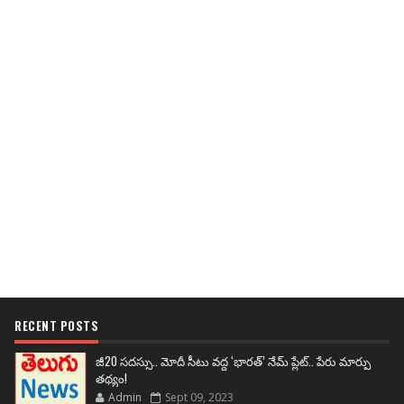
RECENT POSTS
జీ20 సదస్సు.. మోదీ సీటు వద్ద ‘భారత్’ నేమ్ ప్లేట్‌.. పేరు మార్పు
తథ్యం!
Admin
Sept 09, 2023