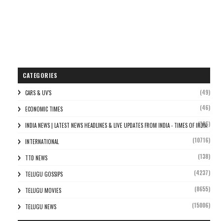
CATEGORIES
(49)
CARS & UV'S
(46)
ECONOMIC TIMES
(106)
INDIA NEWS | LATEST NEWS HEADLINES & LIVE UPDATES FROM INDIA - TIMES OF INDIA
(10716)
INTERNATIONAL
(138)
TTD NEWS
(4237)
TELUGU GOSSIPS
(8655)
TELUGU MOVIES
(15006)
TELUGU NEWS