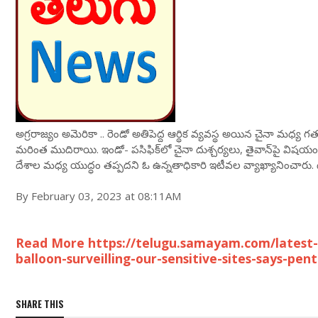
అగ్రరాజ్యం అమెరికా .. రెండో అతిపెద్ద ఆర్థిక వ్యవస్థ అయిన చైనా మధ్య 
మరింత ముదిరాయి. ఇండో- పసిఫిక్‌లో చైనా దుశ్చర్యలు, తైవాన్‌పై విషయంల
దేశాల మధ్య యుద్ధం తప్పదని ఓ ఉన్నతాధికారి ఇటీవల వ్యాఖ్యానించారు.
By February 03, 2023 at 08:11AM
Read More https://telugu.samayam.com/latest-
balloon-surveilling-our-sensitive-sites-says-pe
SHARE THIS