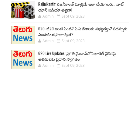
Rajinikanth: రజనీకాంత్ మాత్రమే ఇలా చేయగలరు.. వాట్
యాన్ ఐడియా తలైవా!
Admin
Sept 09, 2023
G20: జీ20 అంటే ఏంటి? ఏ ఏ దేశాలకు సభ్యత్వం? సదస్సుకు
ఎందుకింత ప్రాధాన్యత?
Admin
Sept 09, 2023
G20 Live Updates: ప్రగతి మైదాన్‌లోని భారత్ వైదికపై
అతిథులకు ప్రధాని స్వాగతం
Admin
Sept 09, 2023