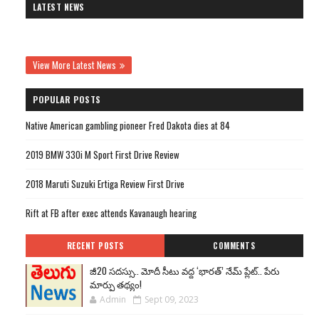
LATEST NEWS
View More Latest News
POPULAR POSTS
Native American gambling pioneer Fred Dakota dies at 84
2019 BMW 330i M Sport First Drive Review
2018 Maruti Suzuki Ertiga Review First Drive
Rift at FB after exec attends Kavanaugh hearing
RECENT POSTS
COMMENTS
జీ20 సదస్సు.. మోదీ సీటు వద్ద ‘భారత్’ నేమ్ ప్లేట్‌.. పేరు
మార్పు తథ్యం!
Admin
Sept 09, 2023