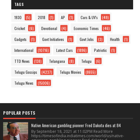
TAGS
1930
(5)
2018
(1)
AP
(1)
Cars & UV's
(49)
Cricket
(6)
Devotional
(4)
Economic Times
(46)
Gadgets
(1)
Govt Initiatives
(1)
Govt Jobs
(3)
Health
(1)
International
(10716)
Latest Cars
(1896)
Patriotic
(1)
TTD News
(138)
Telangana
(8)
Telugu
(6)
Telugu Gossips
(4237)
Telugu Movies
(8655)
Telugu News
(15006)
POPULAR POSTS
Native American gambling pioneer Fred Dakota dies at 84
By September 18, 2021 at 11:02PM Read More
https://timesofindia.indiatimes.com/world/us/native-