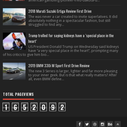
american-gambling-pioneer-fred-dakota-d...
2018 Maruti Suzuki Ertiga Review First Drive
The was never a car created to invite superlatives. It did
absolutely nothing in a spectacular fashion, but still
struggled to find any...
Trump trolled for saying kidneys have a ‘special place in the
heart’
US President Donald Trump on Wednesday said kidneys
have “a very special place in the heart”, prompting many
of his critics to give him bio...
2019 BMW 330i M Sport First Drive Review
The new 3 Series is larger, lighter and far more pleasing
to your inner geek. But is that what really matters? After
all, even BMW define...
TOTAL PAGEVIEWS
1
6
5
2
0
9
2