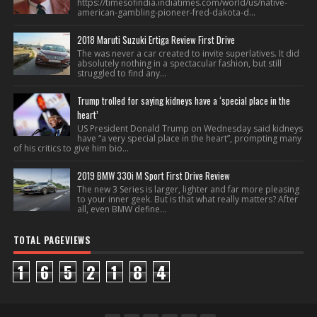
https://timesofindia.indiatimes.com/world/us/native-
american-gambling-pioneer-fred-dakota-d...
2018 Maruti Suzuki Ertiga Review First Drive
The was never a car created to invite superlatives. It did
absolutely nothing in a spectacular fashion, but still
struggled to find any...
Trump trolled for saying kidneys have a ‘special place in the
heart’
US President Donald Trump on Wednesday said kidneys
have “a very special place in the heart”, prompting many
of his critics to give him bio...
2019 BMW 330i M Sport First Drive Review
The new 3 Series is larger, lighter and far more pleasing
to your inner geek. But is that what really matters? After
all, even BMW define...
TOTAL PAGEVIEWS
1
6
5
2
1
8
4