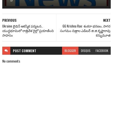
PREVIOUS
NEXT
Ukraine బైడెన్ ఆకస్మిక పర్యటన..
GG Krishna Rao: శంక‌రా భ‌ర‌ణం, సాగ‌ర
యుద్ధభూమిలో రాత్రివేళ రైల్లో ప్రయాణించి
సంగ‌మం చిత్రాల ఎడిట‌ర్ జి.జి.కృష్ణారావు
సాహసం
క‌న్నుమూత‌
POST
COMMENT
BLOGGER
DISQUS
FACEBOOK
No comments