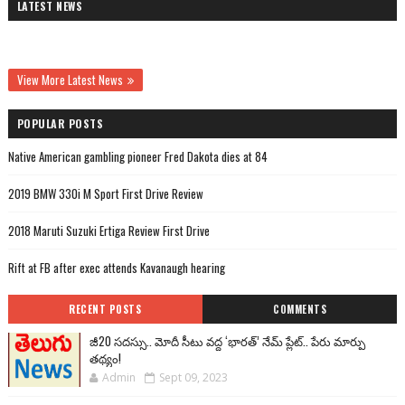
LATEST NEWS
View More Latest News
POPULAR POSTS
Native American gambling pioneer Fred Dakota dies at 84
2019 BMW 330i M Sport First Drive Review
2018 Maruti Suzuki Ertiga Review First Drive
Rift at FB after exec attends Kavanaugh hearing
RECENT POSTS
COMMENTS
జీ20 సదస్సు.. మోదీ సీటు వద్ద ‘భారత్’ నేమ్ ప్లేట్‌.. పేరు మార్పు
తథ్యం!
Admin
Sept 09, 2023