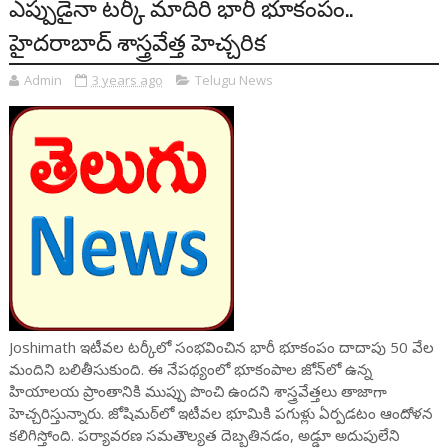
ఎప్పుడైనా టర్కీ మాదిరి భారీ భూకంపం..
హైదరాబాద్ శాస్త్రవేత్త హెచ్చరిక
Admin
3 years ago
Telugu News
Joshimath ఇటీవల టర్కీలో సంభవించిన భారీ భూకంపం దాదాపు 50 వేల
మందిని బలితీసుకుంది. ఈ నేపథ్యంలో భూకంపాల జోన్‌లో ఉన్న
హియాలయ ప్రాంతానికి ముప్పు పొంచి ఉందని శాస్త్రవేత్తలు తాజాగా
హెచ్చరిస్తున్నారు. జోషిమఠ్‌లో ఇటీవల భూమికి పగుళ్లు ఏర్పడటం ఆందోళన
కలిగిస్తోంది. పర్యావరణ సమతౌల్యత దెబ్బతినడం, అడ్డూ అదుపులేని