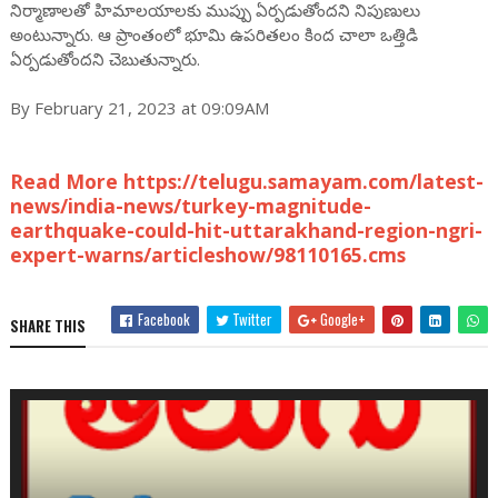
నిర్మాణాలతో హిమాలయాలకు ముప్పు ఏర్పడుతోందని నిపుణులు
అంటున్నారు. ఆ ప్రాంతంలో భూమి ఉపరితలం కింద చాలా ఒత్తిడి
ఏర్పడుతోందని చెబుతున్నారు.
By February 21, 2023 at 09:09AM
Read More https://telugu.samayam.com/latest-
news/india-news/turkey-magnitude-
earthquake-could-hit-uttarakhand-region-ngri-
expert-warns/articleshow/98110165.cms
Facebook
Twitter
Google+
SHARE THIS