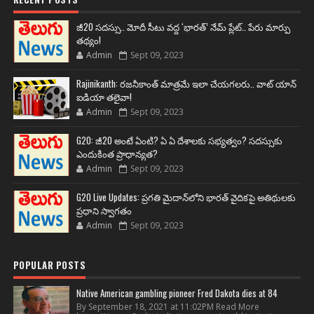
జీ20 సదస్సు.. మోదీ సీటు వద్ద ‘భారత్’ నేమ్ ప్లేట్‌.. పేరు మార్పు
తథ్యం!
Admin
Sept 09, 2023
Rajinikanth: రజనీకాంత్ మాత్రమే ఇలా చేయగలరు.. వాట్ యాన్
ఐడియా తలైవా!
Admin
Sept 09, 2023
G20: జీ20 అంటే ఏంటి? ఏ ఏ దేశాలకు సభ్యత్వం? సదస్సుకు
ఎందుకింత ప్రాధాన్యత?
Admin
Sept 09, 2023
G20 Live Updates: ప్రగతి మైదాన్‌లోని భారత్ వైదికపై అతిథులకు
ప్రధాని స్వాగతం
Admin
Sept 09, 2023
POPULAR POSTS
Native American gambling pioneer Fred Dakota dies at 84
By September 18, 2021 at 11:02PM Read More