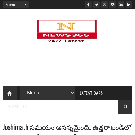
LATEST CARS
NEWSBITES
Joshimath సమయం ఆసన్నమైంది.. ఉత్తరాఖండ్‌లో