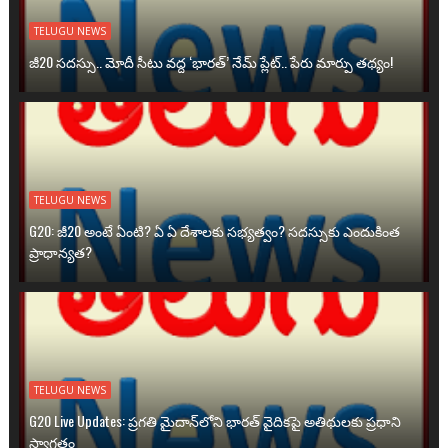
TELUGU NEWS
జీ20 సదస్సు.. మోదీ సీటు వద్ద ‘భారత్’ నేమ్ ప్లేట్‌.. పేరు మార్పు తథ్యం!
TELUGU NEWS
G20: జీ20 అంటే ఏంటి? ఏ ఏ దేశాలకు సభ్యత్వం? సదస్సుకు ఎందుకింత
ప్రాధాన్యత?
TELUGU NEWS
G20 Live Updates: ప్రగతి మైదాన్‌లోని భారత్ వైదికపై అతిథులకు ప్రధాని
స్వాగతం