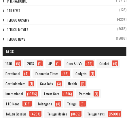
(10716)
INTERNATIONAL
(138)
TTD NEWS
(4237)
TELUGU GOSSIPS
(8655)
TELUGU MOVIES
(15006)
TELUGU NEWS
TAGS
1930
(5)
2018
(1)
AP
(1)
Cars & UV's
(49)
Cricket
(6)
Devotional
(4)
Economic Times
(46)
Gadgets
(1)
Govt Initiatives
(1)
Govt Jobs
(3)
Health
(1)
International
(10716)
Latest Cars
(1896)
Patriotic
(1)
TTD News
(138)
Telangana
(8)
Telugu
(6)
Telugu Gossips
(4237)
Telugu Movies
(8655)
Telugu News
(15006)