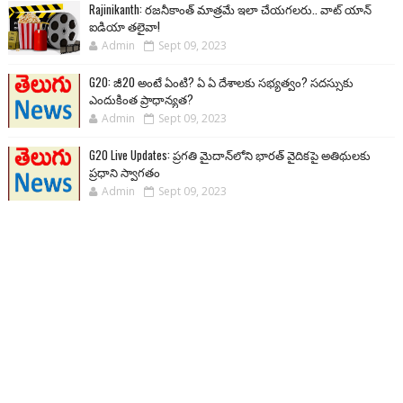
Rajinikanth: రజనీకాంత్ మాత్రమే ఇలా చేయగలరు.. వాట్ యాన్
ఐడియా తలైవా!
Admin
Sept 09, 2023
G20: జీ20 అంటే ఏంటి? ఏ ఏ దేశాలకు సభ్యత్వం? సదస్సుకు
ఎందుకింత ప్రాధాన్యత?
Admin
Sept 09, 2023
G20 Live Updates: ప్రగతి మైదాన్‌లోని భారత్ వైదికపై అతిథులకు
ప్రధాని స్వాగతం
Admin
Sept 09, 2023