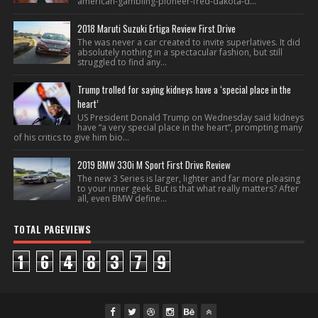
american-gambling-pioneer-fred-dakota-d...
2018 Maruti Suzuki Ertiga Review First Drive
The was never a car created to invite superlatives. It did
absolutely nothing in a spectacular fashion, but still
struggled to find any...
Trump trolled for saying kidneys have a ‘special place in the
heart’
US President Donald Trump on Wednesday said kidneys
have “a very special place in the heart”, prompting many
of his critics to give him bio...
2019 BMW 330i M Sport First Drive Review
The new 3 Series is larger, lighter and far more pleasing
to your inner geek. But is that what really matters? After
all, even BMW define...
TOTAL PAGEVIEWS
1
6
4
8
3
7
9