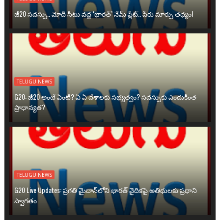
జీ20 సదస్సు.. మోదీ సీటు వద్ద ‘భారత్’ నేమ్ ప్లేట్‌.. పేరు మార్పు తథ్యం!
TELUGU NEWS
G20: జీ20 అంటే ఏంటి? ఏ ఏ దేశాలకు సభ్యత్వం? సదస్సుకు ఎందుకింత
ప్రాధాన్యత?
TELUGU NEWS
G20 Live Updates: ప్రగతి మైదాన్‌లోని భారత్ వైదికపై అతిథులకు ప్రధాని
స్వాగతం