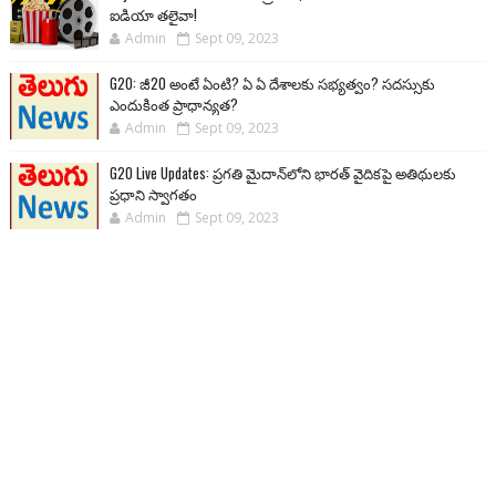
ఐడియా తలైవా!
Admin
Sept 09, 2023
G20: జీ20 అంటే ఏంటి? ఏ ఏ దేశాలకు సభ్యత్వం? సదస్సుకు
ఎందుకింత ప్రాధాన్యత?
Admin
Sept 09, 2023
G20 Live Updates: ప్రగతి మైదాన్‌లోని భారత్ వైదికపై అతిథులకు
ప్రధాని స్వాగతం
Admin
Sept 09, 2023