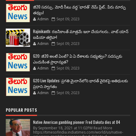
జీ20 సదస్సు.. మోదీ సీటు వద్ద ‘భారత్’ నేమ్ ప్లేట్‌.. పేరు మార్పు
తథ్యం!
Admin
Sept 09, 2023
Rajinikanth: రజనీకాంత్ మాత్రమే ఇలా చేయగలరు.. వాట్ యాన్
ఐడియా తలైవా!
Admin
Sept 09, 2023
G20: జీ20 అంటే ఏంటి? ఏ ఏ దేశాలకు సభ్యత్వం? సదస్సుకు
ఎందుకింత ప్రాధాన్యత?
Admin
Sept 09, 2023
G20 Live Updates: ప్రగతి మైదాన్‌లోని భారత్ వైదికపై అతిథులకు
ప్రధాని స్వాగతం
Admin
Sept 09, 2023
POPULAR POSTS
Native American gambling pioneer Fred Dakota dies at 84
By September 18, 2021 at 11:02PM Read More
https://timesofindia.indiatimes.com/world/us/native-