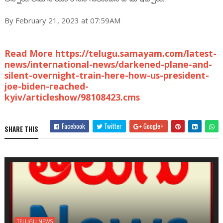
By February 21, 2023 at 07:59AM
Read More https://telugu.samayam.com/latest-
news/international-news/darkened-plane-and-
silent-overnight-train-here-how-us-president-
joe-biden-reached-
kyiv/articleshow/98108423.cms
Facebook
Twitter
Google+
SHARE THIS
TELUGU NEWS