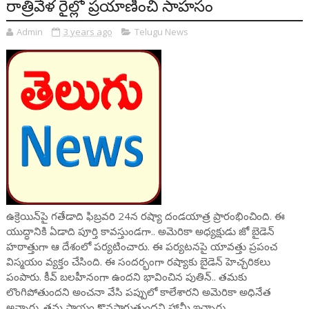
రాత్రివేళ రైల్లో ప్రయాణించి సాహసం
Admin
3 years ago
Telugu News
ఉక్రెయిన్‌పై గతేడాది ఫిబ్రవరి 24న రష్యా దండయాత్ర ప్రారంభించింది. ఈ
యుద్ధానికి ఏడాది పూర్తి కావస్తుండగా.. అమెరికా అధ్యక్షుడు జో బైడెన్
హఠాత్తుగా ఆ దేశంలో పర్యటించారు. ఈ పర్యటనపై యావత్తు ప్రపంచ
విస్మయం వ్యక్తం చేసింది. ఈ సందర్భంగా రష్యాకు బైడెన్ హెచ్చరికలు
పంపారు. కీవ్ బలహీనంగా ఉందని భావించిన పుతిన్.. తమకు
లొంగిపోతుందని అంచనా వేసి పప్పులో కాలేశారని అమెరికా అధినేత
అన్నారు. తమ సాయం కొనసాగుతుందని హామీ ఇచ్చారు.