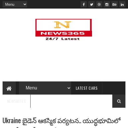
LATEST CARS
NEWSBITES
Ukraine బైడెన్ ఆకస్మిక పర్యటన.. యుద్ధభూమిలో