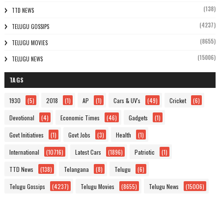
(138)
TTD NEWS
(4237)
TELUGU GOSSIPS
(8655)
TELUGU MOVIES
(15006)
TELUGU NEWS
TAGS
1930
(5)
2018
(1)
AP
(1)
Cars & UV's
(49)
Cricket
(6)
Devotional
(4)
Economic Times
(46)
Gadgets
(1)
Govt Initiatives
(1)
Govt Jobs
(3)
Health
(1)
International
(10716)
Latest Cars
(1896)
Patriotic
(1)
TTD News
(138)
Telangana
(8)
Telugu
(6)
Telugu Gossips
(4237)
Telugu Movies
(8655)
Telugu News
(15006)