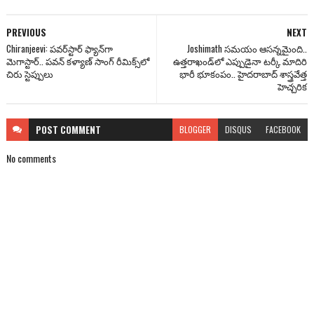
PREVIOUS
NEXT
Chiranjeevi: ప‌వ‌ర్‌స్టార్ ఫ్యాన్‌గా
Joshimath సమయం ఆసన్నమైంది..
మెగాస్టార్.. పవన్ కళ్యాణ్ సాంగ్ రీమిక్స్‌లో
ఉత్తరాఖండ్‌లో ఎప్పుడైనా టర్కీ మాదిరి
చిరు స్టెప్పులు
భారీ భూకంపం.. హైదరాబాద్ శాస్త్రవేత్త
హెచ్చరిక
POST
COMMENT
BLOGGER
DISQUS
FACEBOOK
No comments