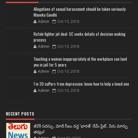
Allegations of sexual harassment should be taken seriously:
Maneka Gandhi
Admin
Oct 10, 2018
Rafale fighter jet deal: SC seeks details of decision-making
process
Admin
Oct 10, 2018
Touching a woman inappropriately at the workplace can land
you in jail for 5 years
Admin
Oct 10, 2018
1 in 20 suffers from depression; know how to help a loved one
Admin
Oct 10, 2018
RECENT POSTS
జీ20 సదస్సు.. మోదీ సీటు వద్ద ‘భారత్’ నేమ్ ప్లేట్‌.. పేరు మార్పు
తథ్యం!