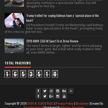
absolutely nothing in a spectacular fashion, but still
struggled to find any...
Trump trolled for saying kidneys have a ‘special place in the
heart’
US President Donald Trump on Wednesday said kidneys
have “a very special place in the heart”, prompting many
of his critics to give him bio...
2019 BMW 330i M Sport First Drive Review
The new 3 Series is larger, lighter and far more pleasing
to your inner geek. But is that what really matters? After
all, even BMW define...
TOTAL PAGEVIEWS
1
6
5
3
5
1
8
fac
twi
gpl
ins
you
Copyright ©
2026
DIGITAL CLOUD BUZZ
|
Privacy Policy
|
Disclaimer
|Created By
ebo
tte
us
J
tag
tub
SoraTemplates
| Distributed By
Blogger Templates