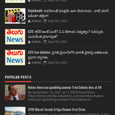
Admin
Sept 09, 2023
Rajinikanth: రజనీకాంత్ మాత్రమే ఇలా చేయగలరు.. వాట్ యాన్
ఐడియా తలైవా!
Admin
Sept 09, 2023
G20: జీ20 అంటే ఏంటి? ఏ ఏ దేశాలకు సభ్యత్వం? సదస్సుకు
ఎందుకింత ప్రాధాన్యత?
Admin
Sept 09, 2023
G20 Live Updates: ప్రగతి మైదాన్‌లోని భారత్ వైదికపై అతిథులకు
ప్రధాని స్వాగతం
Admin
Sept 09, 2023
POPULAR POSTS
Native American gambling pioneer Fred Dakota dies at 84
By September 18, 2021 at 11:02PM Read More
https://timesofindia.indiatimes.com/world/us/native-
american-gambling-pioneer-fred-dakota-d...
2018 Maruti Suzuki Ertiga Review First Drive
The was never a car created to invite superlatives. It did