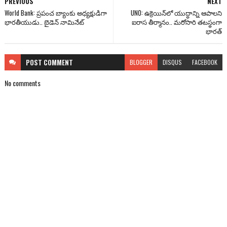
PREVIOUS
NEXT
World Bank: ప్రపంచ బ్యాంకు అధ్యక్షుడిగా
UNO: ఉక్రెయిన్‌‌లో యుద్ధాన్ని ఆపాలని
భారతీయుడు.. బైడెన్ నామినేట్
ఐరాస తీర్మానం.. మరోసారి తటస్థంగా
భారత్
POST
COMMENT
BLOGGER
DISQUS
FACEBOOK
No comments