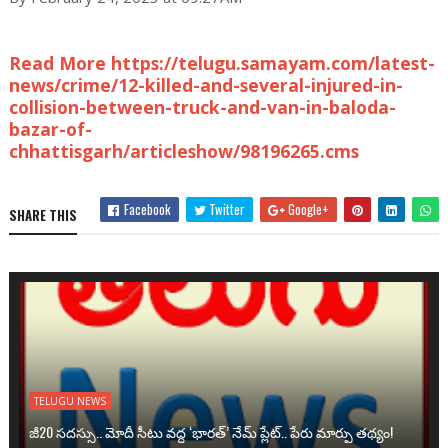
Read More https://telugu.samayam.com/latest-
news/crime/12-killed-and-several-injured-in-
collision-between-truck-and-van-in-baloda-
bazar-of-
chhattisgarh/articleshow/98196265.cms
Facebook
Twitter
Google+
SHARE THIS
TELUGU NEWS
జీ20 సదస్సు.. మోదీ సీటు వద్ద ‘భారత్’ నేమ్ ప్లేట్‌.. పేరు మార్పు తథ్యం!