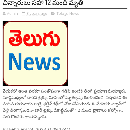
చిన్నారులు సహా 12 మంది మృతి
Admin
3 years ago
Telugu News
వేడుకలో అంత వరకూ సంతోషంగా గడిపి ఇంటికి తిరిగి ప్రయాణమయ్యారు.
మార్గమధ్యలో వారిని ట్రక్కు రూపంలో మృత్యువు కబలించింది. విషాదకర ఈ
ఘటన గురువారం రాత్రి ‌ఛత్తీస్‌గఢ్‌లో చోటుచేసుకుంది. ఓ వేడుకకు వ్యాన్‌లో
వెళ్లి తిరిగొస్తుండగా భారీ ట్రక్కు ఢీకొట్టిడంతో 12 మంది ప్రాణాలు కోల్పోగా..
మరి కొందరు గాయపడ్డారు.
By February 24, 2023 at 09:27AM