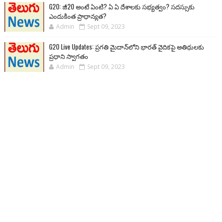
G20: జీ20 అంటే ఏంటి? ఏ ఏ దేశాలకు సభ్యత్వం? సదస్సుకు
ఎందుకింత ప్రాధాన్యత?
Admin
Sept 09, 2023
G20 Live Updates: ప్రగతి మైదాన్‌లోని భారత్ వైదికపై అతిథులకు
ప్రధాని స్వాగతం
Admin
Sept 09, 2023