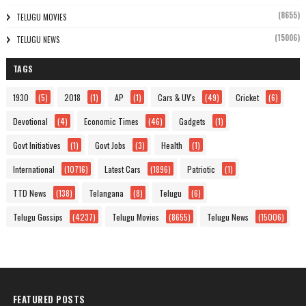
(8655)
TELUGU MOVIES
(15006)
TELUGU NEWS
TAGS
1930
(5)
2018
(1)
AP
(1)
Cars & UV's
(49)
Cricket
(6)
Devotional
(4)
Economic Times
(46)
Gadgets
(1)
Govt Initiatives
(1)
Govt Jobs
(3)
Health
(1)
International
(10716)
Latest Cars
(1896)
Patriotic
(1)
TTD News
(138)
Telangana
(8)
Telugu
(6)
Telugu Gossips
(4237)
Telugu Movies
(8655)
Telugu News
(15006)
FEATURED POSTS