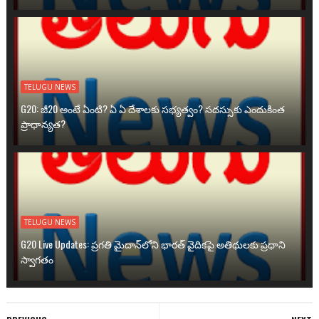
TELUGU NEWS
G20: జీ20 అంటే ఏంటి? ఏ ఏ దేశాలకు సభ్యత్వం? సదస్సుకు ఎందుకింత
ప్రాధాన్యత?
TELUGU NEWS
G20 Live Updates: ప్రగతి మైదాన్‌లోని భారత్ వైదికపై అతిథులకు ప్రధాని
స్వాగతం