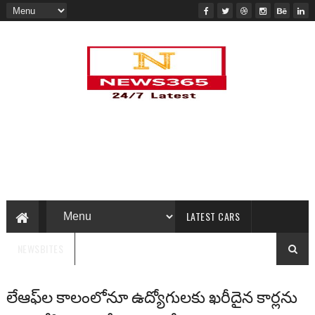
LATEST CARS
NEWSBITES
లేఆఫ్‌ల కాలంలోనూ ఉద్యోగులకు ఖరీదైన కార్లను