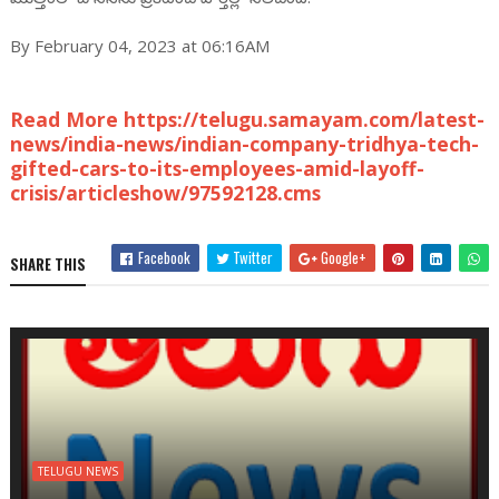
By February 04, 2023 at 06:16AM
Read More https://telugu.samayam.com/latest-
news/india-news/indian-company-tridhya-tech-
gifted-cars-to-its-employees-amid-layoff-
crisis/articleshow/97592128.cms
Facebook
Twitter
Google+
SHARE THIS
TELUGU NEWS