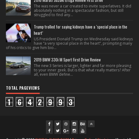
2018 Maruti Suzuki Ertiga Review First Drive
The was never a car created to invite superlatives. It did
absolutely nothing in a spectacular fashion, but still
struggled to find any...
Trump trolled for saying kidneys have a ‘special place in the
heart’
US President Donald Trump on Wednesday said kidneys
have “a very special place in the heart”, prompting many
of his critics to give him bio...
2019 BMW 330i M Sport First Drive Review
The new 3 Series is larger, lighter and far more pleasing
to your inner geek. But is that what really matters? After
all, even BMW define...
TOTAL PAGEVIEWS
1
6
4
2
9
9
3
fac
twi
gpl
ins
you