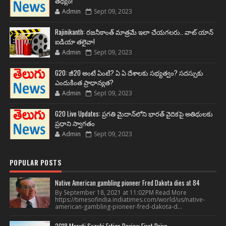
తథ్యం!
Admin
Sept 09, 2023
Rajinikanth: రజనీకాంత్ మాత్రమే ఇలా చేయగలరు.. వాట్ యాన్
ఐడియా తలైవా!
Admin
Sept 09, 2023
G20: జీ20 అంటే ఏంటి? ఏ ఏ దేశాలకు సభ్యత్వం? సదస్సుకు
ఎందుకింత ప్రాధాన్యత?
Admin
Sept 09, 2023
G20 Live Updates: ప్రగతి మైదాన్‌లోని భారత్ వైదికపై అతిథులకు
ప్రధాని స్వాగతం
Admin
Sept 09, 2023
POPULAR POSTS
Native American gambling pioneer Fred Dakota dies at 84
By September 18, 2021 at 11:02PM Read More
https://timesofindia.indiatimes.com/world/us/native-
american-gambling-pioneer-fred-dakota-d...