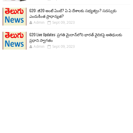
G20: జీ20 అంటే ఏంటి? ఏ ఏ దేశాలకు సభ్యత్వం? సదస్సుకు
ఎందుకింత ప్రాధాన్యత?
Admin
Sept 09, 2023
G20 Live Updates: ప్రగతి మైదాన్‌లోని భారత్ వైదికపై అతిథులకు
ప్రధాని స్వాగతం
Admin
Sept 09, 2023