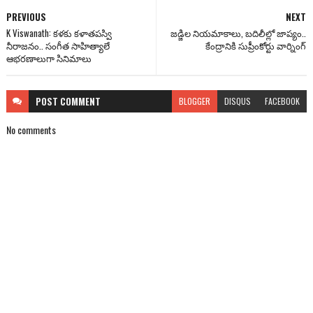
PREVIOUS
NEXT
K Viswanath: కళకు కళాతపస్వి
జడ్జిల నియమాకాలు, బదిలీల్లో జాప్యం..
నీరాజనం.. సంగీత సాహిత్యాలే
కేంద్రానికి సుప్రీంకోర్టు వార్నింగ్
ఆభరణాలుగా సినిమాలు
POST
COMMENT
BLOGGER
DISQUS
FACEBOOK
No comments