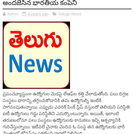
అందజేసిన భారతీయ కంపెనీ
Admin
4 years ago
Telugu News
ప్రపంచవ్యాప్తంగా ఉద్యోగుల మెడపై లేఆఫ్‌ల కత్తి వేలాడుతోంది. పలు దిగ్గజ
సంస్థలు భారాన్ని తగ్గించుకోడానికి తమ ఉద్యోగుల్ని ఇంటికి
సాగనంపుతున్నాయి. ఎప్పుడు ఎవరికి పింక్ స్లిప్ వస్తుందో తెలియని పరిస్థితి.
ఐటీ ఉద్యోగులు గడ్డు పరిస్థితిని ఎదుర్కొంటున్నారు. అయితే, ఇలాంటి
తరుణంలోనూ పలు సంస్థలు ఉద్యోగులకు కానుకలు ఇచ్చి ఆశ్చర్యానికి
గురిచేస్తున్నాయి. ఇటీవలే చైనాకు చెందిన ఓ సంస్థ తన ఉద్యోగులకు భారీ
మొత్తంలో బోనస్‌ను ప్రకటించి వార్తల్లో నిలిచింది.