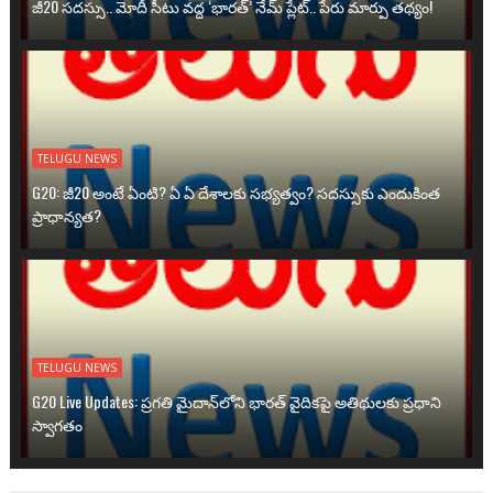
జీ20 సదస్సు.. మోదీ సీటు వద్ద ‘భారత్’ నేమ్ ప్లేట్‌.. పేరు మార్పు తథ్యం!
TELUGU NEWS
G20: జీ20 అంటే ఏంటి? ఏ ఏ దేశాలకు సభ్యత్వం? సదస్సుకు ఎందుకింత
ప్రాధాన్యత?
TELUGU NEWS
G20 Live Updates: ప్రగతి మైదాన్‌లోని భారత్ వైదికపై అతిథులకు ప్రధాని
స్వాగతం