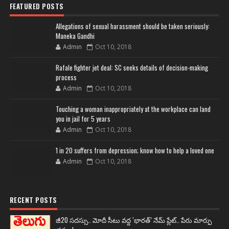
FEATURED POSTS
Allegations of sexual harassment should be taken seriously:
Maneka Gandhi
Admin
Oct 10, 2018
Rafale fighter jet deal: SC seeks details of decision-making
process
Admin
Oct 10, 2018
Touching a woman inappropriately at the workplace can land
you in jail for 5 years
Admin
Oct 10, 2018
1 in 20 suffers from depression; know how to help a loved one
Admin
Oct 10, 2018
RECENT POSTS
జీ20 సదస్సు.. మోదీ సీటు వద్ద ‘భారత్’ నేమ్ ప్లేట్‌.. పేరు మార్పు