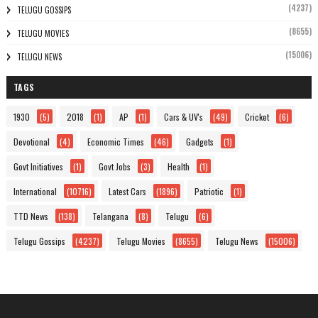
(4237)
TELUGU GOSSIPS
(8655)
TELUGU MOVIES
(15006)
TELUGU NEWS
TAGS
1930
(5)
2018
(1)
AP
(1)
Cars & UV's
(49)
Cricket
(6)
Devotional
(4)
Economic Times
(46)
Gadgets
(1)
Govt Initiatives
(1)
Govt Jobs
(3)
Health
(1)
International
(10716)
Latest Cars
(1896)
Patriotic
(1)
TTD News
(138)
Telangana
(8)
Telugu
(6)
Telugu Gossips
(4237)
Telugu Movies
(8655)
Telugu News
(15006)