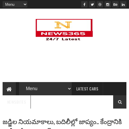
LATEST CARS
NEWSBITES
జడ్జిల నియమాకాలు, బదిలీల్లో జాప్యం.. కేంద్రానికి