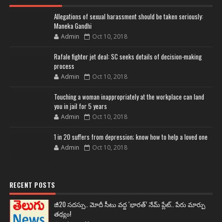
Allegations of sexual harassment should be taken seriously:
Maneka Gandhi
Admin
Oct 10, 2018
Rafale fighter jet deal: SC seeks details of decision-making
process
Admin
Oct 10, 2018
Touching a woman inappropriately at the workplace can land
you in jail for 5 years
Admin
Oct 10, 2018
1 in 20 suffers from depression; know how to help a loved one
Admin
Oct 10, 2018
RECENT POSTS
జీ20 సదస్సు.. మోదీ సీటు వద్ద ‘భారత్’ నేమ్ ప్లేట్‌.. పేరు మార్పు
తథ్యం!