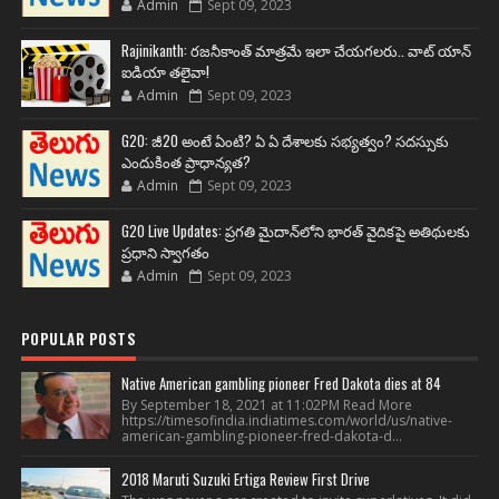
Admin
Sept 09, 2023
Rajinikanth: రజనీకాంత్ మాత్రమే ఇలా చేయగలరు.. వాట్ యాన్
ఐడియా తలైవా!
Admin
Sept 09, 2023
G20: జీ20 అంటే ఏంటి? ఏ ఏ దేశాలకు సభ్యత్వం? సదస్సుకు
ఎందుకింత ప్రాధాన్యత?
Admin
Sept 09, 2023
G20 Live Updates: ప్రగతి మైదాన్‌లోని భారత్ వైదికపై అతిథులకు
ప్రధాని స్వాగతం
Admin
Sept 09, 2023
POPULAR POSTS
Native American gambling pioneer Fred Dakota dies at 84
By September 18, 2021 at 11:02PM Read More
https://timesofindia.indiatimes.com/world/us/native-
american-gambling-pioneer-fred-dakota-d...
2018 Maruti Suzuki Ertiga Review First Drive