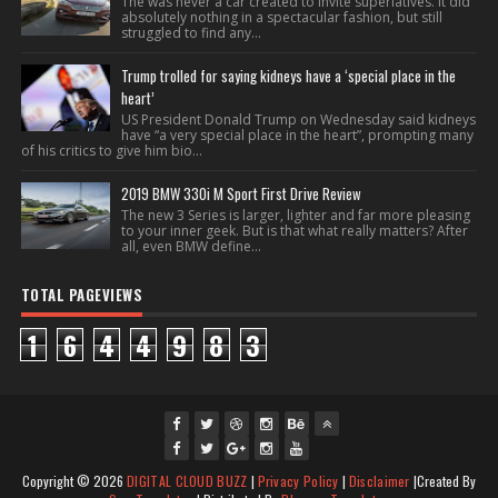
The was never a car created to invite superlatives. It did
absolutely nothing in a spectacular fashion, but still
struggled to find any...
Trump trolled for saying kidneys have a ‘special place in the
heart’
US President Donald Trump on Wednesday said kidneys
have “a very special place in the heart”, prompting many
of his critics to give him bio...
2019 BMW 330i M Sport First Drive Review
The new 3 Series is larger, lighter and far more pleasing
to your inner geek. But is that what really matters? After
all, even BMW define...
TOTAL PAGEVIEWS
1
6
4
4
9
8
3
fac
twi
gpl
ins
you
Copyright ©
2026
DIGITAL CLOUD BUZZ
|
Privacy Policy
|
Disclaimer
|Created By
ebo
tte
us
J
tag
tub