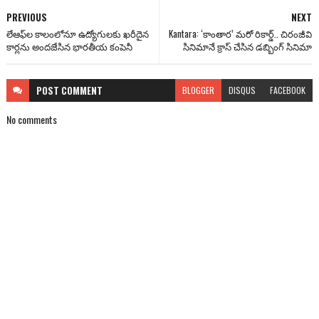
PREVIOUS
NEXT
లేఆఫ్‌ల కాలంలోనూ ఉద్యోగులకు ఖరీదైన
Kantara: ‘కాంతార’ మరో రికార్డ్.. చిరంజీవి
కార్లను అందజేసిన భారతీయ కంపెనీ
సినిమానే క్రాస్ చేసిన డ‌బ్బింగ్ సినిమా
POST
COMMENT
BLOGGER
DISQUS
FACEBOOK
No comments