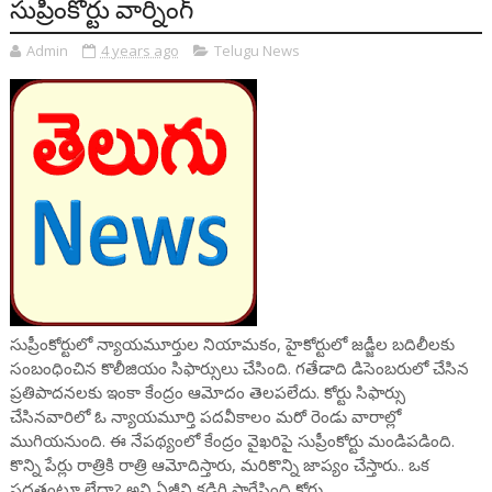
సుప్రీంకోర్టు వార్నింగ్
Admin
4 years ago
Telugu News
సుప్రీంకోర్టులో న్యాయమూర్తుల నియామకం, హైకోర్టులో జడ్జీల బదిలీలకు
సంబంధించిన కొలీజియం సిఫార్సులు చేసింది. గతేడాది డిసెంబరులో చేసిన
ప్రతిపాదనలకు ఇంకా కేంద్రం ఆమోదం తెలపలేదు. కోర్టు సిఫార్సు
చేసినవారిలో ఓ న్యాయమూర్తి పదవీకాలం మరో రెండు వారాల్లో
ముగియనుంది. ఈ నేపథ్యంలో కేంద్రం వైఖరిపై సుప్రీంకోర్టు మండిపడింది.
కొన్ని పేర్లు రాత్రికి రాత్రి ఆమోదిస్తారు, మరికొన్ని జాప్యం చేస్తారు.. ఒక
పద్ధతంటూ లేదా? అని ఏజీని కడిగి పారేసింది కోర్టు.