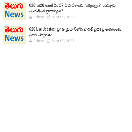
G20: జీ20 అంటే ఏంటి? ఏ ఏ దేశాలకు సభ్యత్వం? సదస్సుకు
ఎందుకింత ప్రాధాన్యత?
Admin
Sept 09, 2023
G20 Live Updates: ప్రగతి మైదాన్‌లోని భారత్ వైదికపై అతిథులకు
ప్రధాని స్వాగతం
Admin
Sept 09, 2023