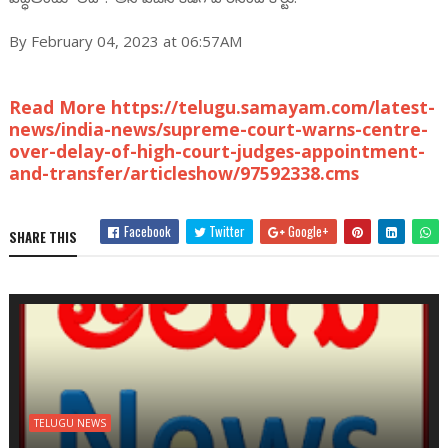
By February 04, 2023 at 06:57AM
Read More https://telugu.samayam.com/latest-
news/india-news/supreme-court-warns-centre-
over-delay-of-high-court-judges-appointment-
and-transfer/articleshow/97592338.cms
Facebook
Twitter
Google+
SHARE THIS
TELUGU NEWS