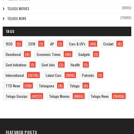
(8655)
TELUGU MOVIES
(15006)
TELUGU NEWS
TAGS
1930
(5)
2018
(1)
AP
(1)
Cars & UV's
(49)
Cricket
(6)
Devotional
(4)
Economic Times
(46)
Gadgets
(1)
Govt Initiatives
(1)
Govt Jobs
(3)
Health
(1)
International
(10716)
Latest Cars
(1896)
Patriotic
(1)
TTD News
(138)
Telangana
(8)
Telugu
(6)
Telugu Gossips
(4237)
Telugu Movies
(8655)
Telugu News
(15006)
FEATURED POSTS