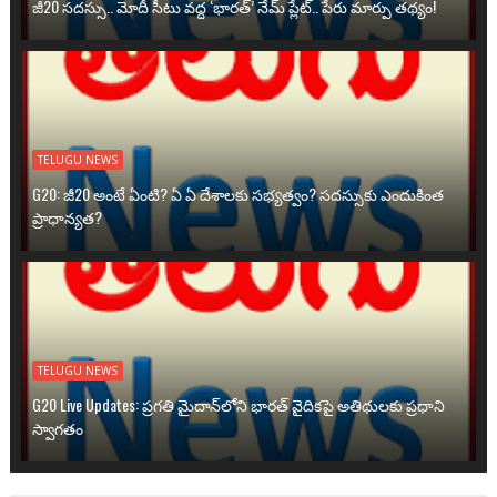
జీ20 సదస్సు.. మోదీ సీటు వద్ద ‘భారత్’ నేమ్ ప్లేట్‌.. పేరు మార్పు తథ్యం!
TELUGU NEWS
G20: జీ20 అంటే ఏంటి? ఏ ఏ దేశాలకు సభ్యత్వం? సదస్సుకు ఎందుకింత
ప్రాధాన్యత?
TELUGU NEWS
G20 Live Updates: ప్రగతి మైదాన్‌లోని భారత్ వైదికపై అతిథులకు ప్రధాని
స్వాగతం