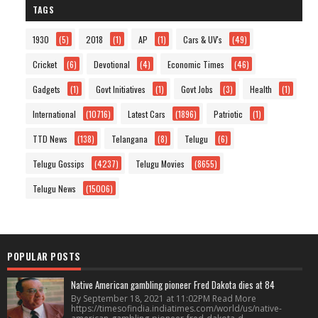
TAGS
1930
(5)
2018
(1)
AP
(1)
Cars & UV's
(49)
Cricket
(6)
Devotional
(4)
Economic Times
(46)
Gadgets
(1)
Govt Initiatives
(1)
Govt Jobs
(3)
Health
(1)
International
(10716)
Latest Cars
(1896)
Patriotic
(1)
TTD News
(138)
Telangana
(8)
Telugu
(6)
Telugu Gossips
(4237)
Telugu Movies
(8655)
Telugu News
(15006)
POPULAR POSTS
Native American gambling pioneer Fred Dakota dies at 84
By September 18, 2021 at 11:02PM Read More
https://timesofindia.indiatimes.com/world/us/native-