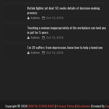
Rafale fighter jet deal: SC seeks details of decision-making
process
Admin
Oct 10, 2018
Touching a woman inappropriately at the workplace can land you
in jail for 5 years
Admin
Oct 10, 2018
1 in 20 suffers from depression; know how to help a loved one
Admin
Oct 10, 2018
Copyright ©
2026
DIGITAL CLOUD BUZZ
|
Privacy Policy
|
Disclaimer
|Created By
So