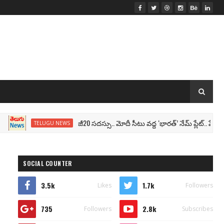
జీ20 సదస్సు.. మోదీ సీటు వద్ద ‘భారత్’ నేమ్ ప్లేట్‌.. పేరు మార్ప
TELUGU NEWS
SOCIAL COUNTER
3.5k
1.7k
Likes
Followers
735
2.8k
Followers
Subscribes