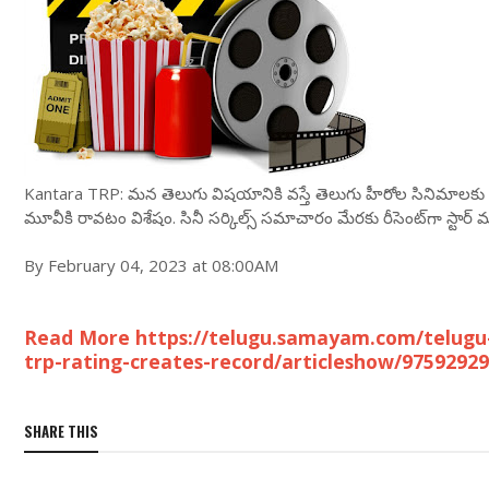
Kantara TRP: మ‌న తెలుగు విష‌యానికి వ‌స్తే తెలుగు హీరోల సినిమాల‌కు రా
మూవీకి రావ‌టం విశేషం. సినీ స‌ర్కిల్స్ స‌మాచారం మేర‌కు రీసెంట్‌గా స్టార్ మాల
By February 04, 2023 at 08:00AM
Read More https://telugu.samayam.com/telugu
trp-rating-creates-record/articleshow/9759292
SHARE THIS