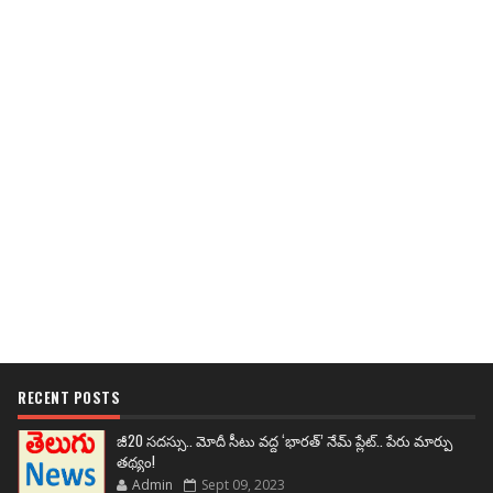
RECENT POSTS
జీ20 సదస్సు.. మోదీ సీటు వద్ద ‘భారత్’ నేమ్ ప్లేట్‌.. పేరు మార్పు
తథ్యం!
Admin
Sept 09, 2023