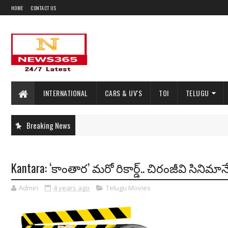
HOME
CONTACT US
INTERNATIONAL
CARS & UV'S
TOI
TELUGU
Breaking News
Kantara: ‘కాంతార’ మరో రికార్డ్.. చిరంజీవి సినిమానే 
Admin
4 years ago
Telugu Movies