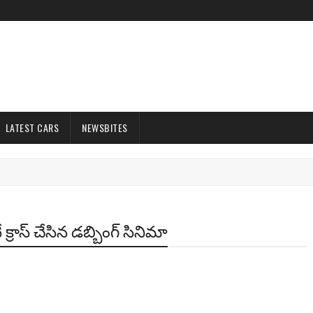
LATEST CARS
NEWSBITES
క్రాస్ చేసిన డ‌బ్బింగ్ సినిమా