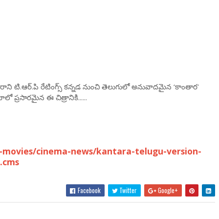
ని టి.ఆర్‌.పి రేటింగ్స్ క‌న్న‌డ నుంచి తెలుగులో అనువాద‌మైన ‘కాంతార’
ో ప్ర‌సార‌మైన ఈ చిత్రానికి......
-movies/cinema-news/kantara-telugu-version-
9.cms
Facebook
Twitter
Google+