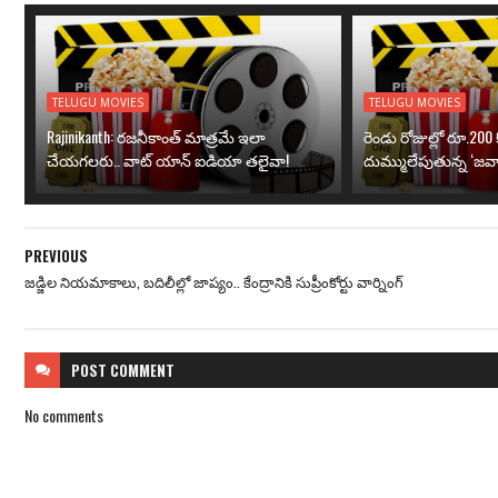
TELUGU MOVIES
TELUGU MOVIES
Rajinikanth: రజనీకాంత్ మాత్రమే ఇలా
రెండు రోజుల్లో రూ.200 క
చేయగలరు.. వాట్ యాన్ ఐడియా తలైవా!
దుమ్ములేపుతున్న ‘జవా
PREVIOUS
జడ్జిల నియమాకాలు, బదిలీల్లో జాప్యం.. కేంద్రానికి సుప్రీంకోర్టు వార్నింగ్
POST
COMMENT
No comments