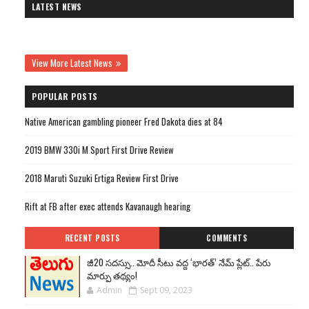
LATEST NEWS
View More Latest News
POPULAR POSTS
Native American gambling pioneer Fred Dakota dies at 84
2019 BMW 330i M Sport First Drive Review
2018 Maruti Suzuki Ertiga Review First Drive
Rift at FB after exec attends Kavanaugh hearing
RECENT POSTS
COMMENTS
జీ20 సదస్సు.. మోదీ సీటు వద్ద ‘భారత్’ నేమ్ ప్లేట్‌.. పేరు
మార్పు తథ్యం!
Admin
Sept 09, 2023