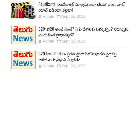
Rajinikanth: రజనీకాంత్ మాత్రమే ఇలా చేయగలరు.. వాట్
యాన్ ఐడియా తలైవా!
Admin
Sept 09, 2023
G20: జీ20 అంటే ఏంటి? ఏ ఏ దేశాలకు సభ్యత్వం? సదస్సుకు
ఎందుకింత ప్రాధాన్యత?
Admin
Sept 09, 2023
G20 Live Updates: ప్రగతి మైదాన్‌లోని భారత్ వైదికపై
అతిథులకు ప్రధాని స్వాగతం
Admin
Sept 09, 2023