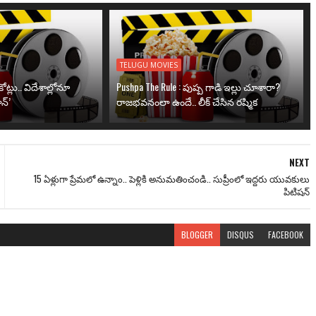
TELUGU MOVIES
ోట్లు.. విదేశాల్లోనూ
Pushpa The Rule : పుష్ప గాడి ఇల్లు చూశారా?
న్’
రాజభవనంలా ఉందే.. లీక్ చేసిన రష్మిక
NEXT
15 ఏళ్లుగా ప్రేమలో ఉన్నాం.. పెళ్లికి అనుమతించండి.. సుప్రీంలో ఇద్దరు యువకులు
పిటిషన్
BLOGGER
DISQUS
FACEBOOK