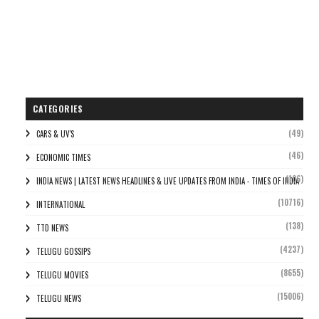
CATEGORIES
(49)
CARS & UV'S
(46)
ECONOMIC TIMES
(106)
INDIA NEWS | LATEST NEWS HEADLINES & LIVE UPDATES FROM INDIA - TIMES OF INDIA
(10716)
INTERNATIONAL
(138)
TTD NEWS
(4237)
TELUGU GOSSIPS
(8655)
TELUGU MOVIES
(15006)
TELUGU NEWS