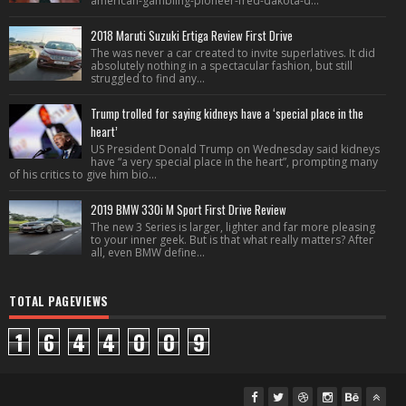
american-gambling-pioneer-fred-dakota-d...
2018 Maruti Suzuki Ertiga Review First Drive
The was never a car created to invite superlatives. It did
absolutely nothing in a spectacular fashion, but still
struggled to find any...
Trump trolled for saying kidneys have a ‘special place in the
heart’
US President Donald Trump on Wednesday said kidneys
have “a very special place in the heart”, prompting many
of his critics to give him bio...
2019 BMW 330i M Sport First Drive Review
The new 3 Series is larger, lighter and far more pleasing
to your inner geek. But is that what really matters? After
all, even BMW define...
TOTAL PAGEVIEWS
1
6
4
4
0
0
9