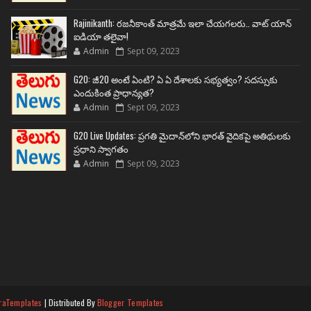
Rajinikanth: రజనీకాంత్ మాత్రమే ఇలా చేయగలరు.. వాట్ యాన్
ఐడియా తలైవా!
Admin
Sept 09, 2023
G20: జీ20 అంటే ఏంటి? ఏ ఏ దేశాలకు సభ్యత్వం? సదస్సుకు
ఎందుకింత ప్రాధాన్యత?
Admin
Sept 09, 2023
G20 Live Updates: ప్రగతి మైదాన్‌లోని భారత్ వైదికపై అతిథులకు
ప్రధాని స్వాగతం
Admin
Sept 09, 2023
raTemplates
| Distributed By
Blogger Templates