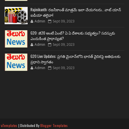
Rajinikanth: రజనీకాంత్ మాత్రమే ఇలా చేయగలరు.. వాట్ యాన్
ఐడియా తలైవా!
Admin
Sept 09, 2023
G20: జీ20 అంటే ఏంటి? ఏ ఏ దేశాలకు సభ్యత్వం? సదస్సుకు
ఎందుకింత ప్రాధాన్యత?
Admin
Sept 09, 2023
G20 Live Updates: ప్రగతి మైదాన్‌లోని భారత్ వైదికపై అతిథులకు
ప్రధాని స్వాగతం
Admin
Sept 09, 2023
raTemplates
| Distributed By
Blogger Templates