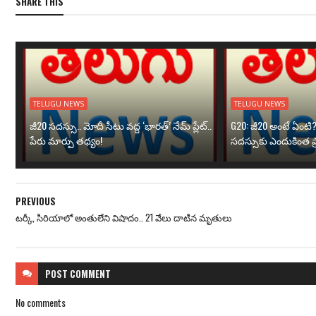
SHARE THIS
TELUGU NEWS
TELUGU NEWS
జీ20 సదస్సు.. మోదీ సీటు వద్ద ‘భారత్’ నేమ్ ప్లేట్‌..
G20: జీ20 అంటే ఏంటి
పేరు మార్పు తథ్యం!
సదస్సుకు ఎందుకింత ప
PREVIOUS
టర్కీ, సిరియాలో అంతులేని విషాదం.. 21 వేలు దాటిన మృతులు
POST
COMMENT
No comments