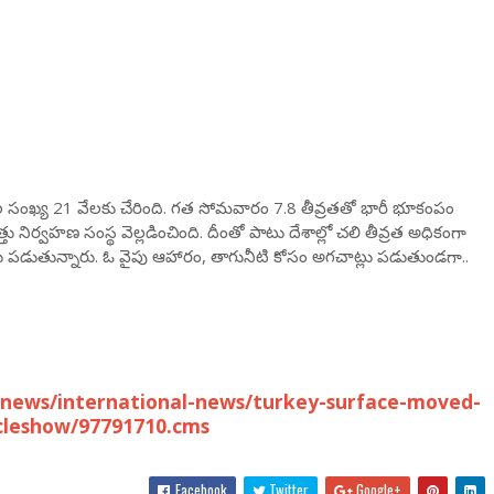
సంఖ్య 21 వేలకు చేరింది. గత సోమవారం 7.8 తీవ్రతతో భారీ భూకంపం
 నిర్వహణ సంస్థ వెల్లడించింది. దీంతో పాటు దేశాల్లో చలి తీవ్రత అధికంగా
ు పడుతున్నారు. ఓ వైపు ఆహారం, తాగునీటి కోసం అగచాట్లు పడుతుండగా..
-news/international-news/turkey-surface-moved-
icleshow/97791710.cms
Facebook
Twitter
Google+