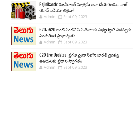
Rajinikanth: రజనీకాంత్ మాత్రమే ఇలా చేయగలరు.. వాట్
యాన్ ఐడియా తలైవా!
Admin
Sept 09, 2023
G20: జీ20 అంటే ఏంటి? ఏ ఏ దేశాలకు సభ్యత్వం? సదస్సుకు
ఎందుకింత ప్రాధాన్యత?
Admin
Sept 09, 2023
G20 Live Updates: ప్రగతి మైదాన్‌లోని భారత్ వైదికపై
అతిథులకు ప్రధాని స్వాగతం
Admin
Sept 09, 2023