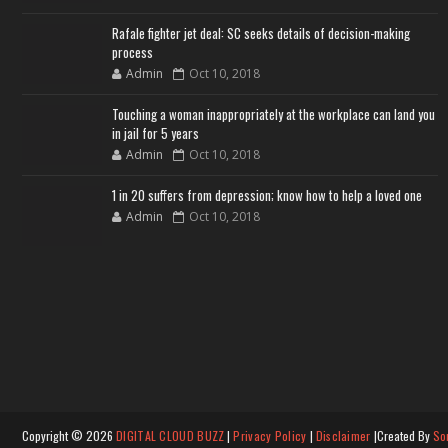
Rafale fighter jet deal: SC seeks details of decision-making
process
Admin
Oct 10, 2018
Touching a woman inappropriately at the workplace can land you
in jail for 5 years
Admin
Oct 10, 2018
1 in 20 suffers from depression; know how to help a loved one
Admin
Oct 10, 2018
Copyright ©
2026
DIGITAL CLOUD BUZZ
|
Privacy Policy
|
Disclaimer
|Created By
So