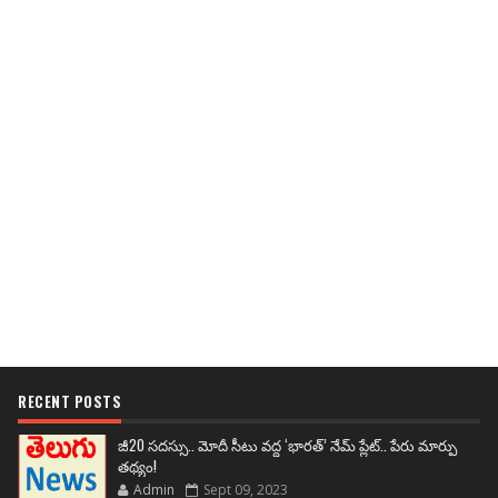
RECENT POSTS
జీ20 సదస్సు.. మోదీ సీటు వద్ద ‘భారత్’ నేమ్ ప్లేట్‌.. పేరు మార్పు
తథ్యం!
Admin
Sept 09, 2023