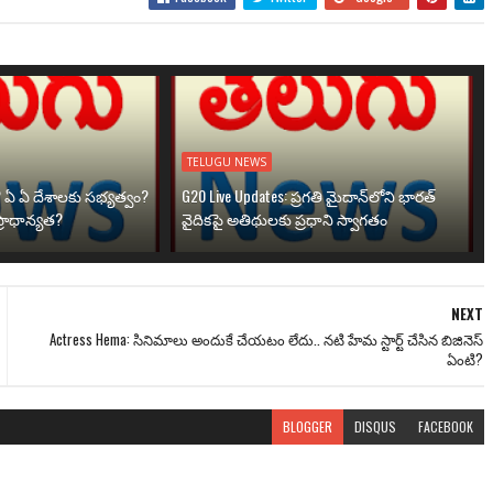
TELUGU NEWS
? ఏ ఏ దేశాలకు సభ్యత్వం?
G20 Live Updates: ప్రగతి మైదాన్‌లోని భారత్
్రాధాన్యత?
వైదికపై అతిథులకు ప్రధాని స్వాగతం
NEXT
Actress Hema: సినిమాలు అందుకే చేయ‌టం లేదు.. న‌టి హేమ స్టార్ట్ చేసిన బిజినెస్
ఏంటి?
BLOGGER
DISQUS
FACEBOOK