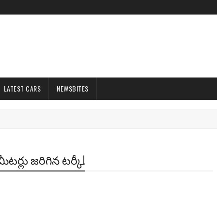
LATEST CARS
NEWSBITES
ీటర్లు జరిగిన టర్కీ!