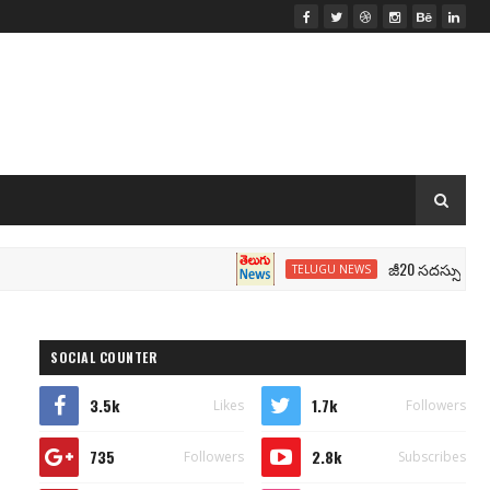
జీ20 సదస్సు.. మోదీ సీటు 
TELUGU NEWS
SOCIAL COUNTER
3.5k
1.7k
Likes
Followers
735
2.8k
Followers
Subscribes