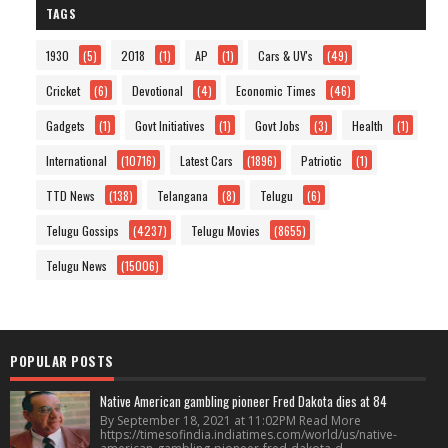
TAGS
1930
(5)
2018
(1)
AP
(1)
Cars & UV's
(49)
Cricket
(6)
Devotional
(4)
Economic Times
(46)
Gadgets
(1)
Govt Initiatives
(1)
Govt Jobs
(3)
Health
(1)
International
(10716)
Latest Cars
(1896)
Patriotic
(1)
TTD News
(138)
Telangana
(8)
Telugu
(6)
Telugu Gossips
(4237)
Telugu Movies
(8655)
Telugu News
(15006)
POPULAR POSTS
Native American gambling pioneer Fred Dakota dies at 84
By September 18, 2021 at 11:02PM Read More
https://timesofindia.indiatimes.com/world/us/native-