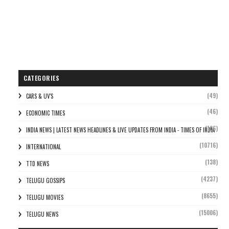
CATEGORIES
(49)
CARS & UV'S
(46)
ECONOMIC TIMES
(106)
INDIA NEWS | LATEST NEWS HEADLINES & LIVE UPDATES FROM INDIA - TIMES OF INDIA
(10716)
INTERNATIONAL
(138)
TTD NEWS
(4237)
TELUGU GOSSIPS
(8655)
TELUGU MOVIES
(15006)
TELUGU NEWS