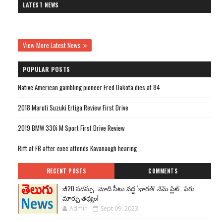
LATEST NEWS
View More Latest News
POPULAR POSTS
Native American gambling pioneer Fred Dakota dies at 84
2018 Maruti Suzuki Ertiga Review First Drive
2019 BMW 330i M Sport First Drive Review
Rift at FB after exec attends Kavanaugh hearing
RECENT POSTS
COMMENTS
జీ20 సదస్సు.. మోదీ సీటు వద్ద ‘భారత్’ నేమ్ ప్లేట్‌.. పేరు
మార్పు తథ్యం!
Admin
Sept 09, 2023