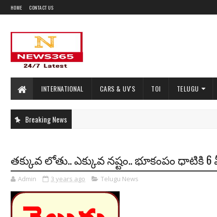
HOME
CONTACT US
INTERNATIONAL
CARS & UV'S
TOI
TELUGU
Breaking News
తక్కువ లోతు.. ఎక్కువ నష్టం.. భూకంపం ధాటికి 6 మ
Admin
3 years ago
Telugu News