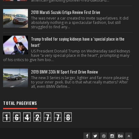
american-gambling-pioneer-fred-dakota-d...
2018 Maruti Suzuki Ertiga Review First Drive
The was never a car created to invite superlatives. It did
absolutely nothing in a spectacular fashion, but still
struggled to find any...
Trump trolled for saying kidneys have a ‘special place in the
heart’
US President Donald Trump on Wednesday said kidneys
have “a very special place in the heart”, prompting many
of his critics to give him bio...
2019 BMW 330i M Sport First Drive Review
The new 3 Series is larger, lighter and far more pleasing
to your inner geek. But is that what really matters? After
all, even BMW define...
TOTAL PAGEVIEWS
1
6
4
2
7
7
8