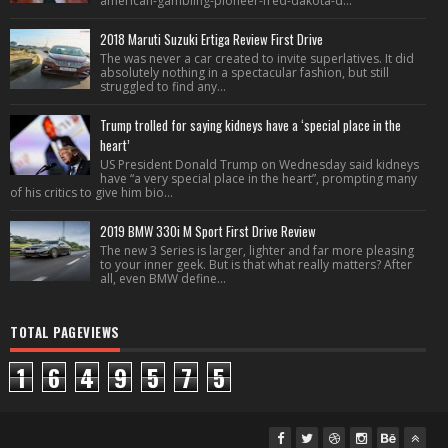
american-gambling-pioneer-fred-dakota-d...
2018 Maruti Suzuki Ertiga Review First Drive
The was never a car created to invite superlatives. It did
absolutely nothing in a spectacular fashion, but still
struggled to find any...
Trump trolled for saying kidneys have a ‘special place in the
heart’
US President Donald Trump on Wednesday said kidneys
have “a very special place in the heart”, prompting many
of his critics to give him bio...
2019 BMW 330i M Sport First Drive Review
The new 3 Series is larger, lighter and far more pleasing
to your inner geek. But is that what really matters? After
all, even BMW define...
TOTAL PAGEVIEWS
1
6
4
9
5
7
5