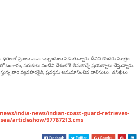
ావసరల ధరలతో ప్రజలు నానా ఇబ్బందులు పడుతున్నారు. దీనిని కొందరు మాత్రం
ంగారం, సరుకులు వంటివి దేశంలోకి తీసుకొచ్చే ప్రయత్నాలు చేస్తున్నారు.
వస్తున్న వారి వ్యవహారశైలి, ప్రవర్తను అనుమానించిన పోలీసులు.. తనిఖీలు
news/india-news/indian-coast-guard-retrieves-
-sea/articleshow/97787213.cms
Facebook
Twitter
Google+