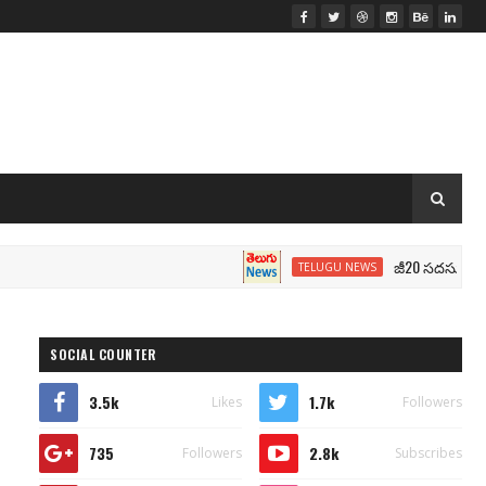
జీ20 సదస్సు.. మోదీ సీటు
TELUGU NEWS
SOCIAL COUNTER
3.5k
1.7k
Likes
Followers
735
2.8k
Followers
Subscribes