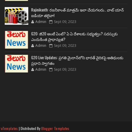
Rajinikanth: రజనీకాంత్ మాత్రమే ఇలా చేయగలరు.. వాట్ యాన్
ఐడియా తలైవా!
Admin
Sept 09, 2023
G20: జీ20 అంటే ఏంటి? ఏ ఏ దేశాలకు సభ్యత్వం? సదస్సుకు
ఎందుకింత ప్రాధాన్యత?
Admin
Sept 09, 2023
G20 Live Updates: ప్రగతి మైదాన్‌లోని భారత్ వైదికపై అతిథులకు
ప్రధాని స్వాగతం
Admin
Sept 09, 2023
raTemplates
| Distributed By
Blogger Templates