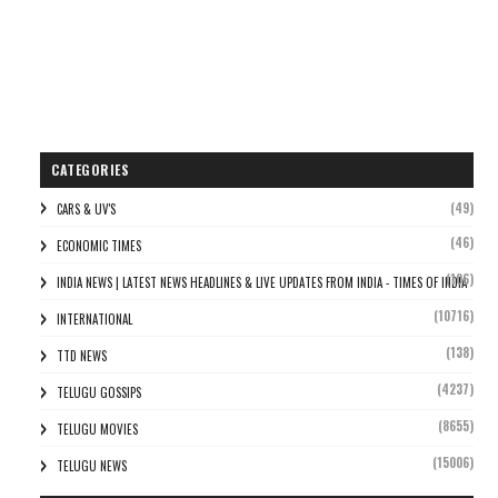
CATEGORIES
(49)
CARS & UV'S
(46)
ECONOMIC TIMES
(106)
INDIA NEWS | LATEST NEWS HEADLINES & LIVE UPDATES FROM INDIA - TIMES OF INDIA
(10716)
INTERNATIONAL
(138)
TTD NEWS
(4237)
TELUGU GOSSIPS
(8655)
TELUGU MOVIES
(15006)
TELUGU NEWS