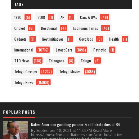
TAGS
1930
(5)
2018
(1)
AP
(1)
Cars & UV's
(49)
Cricket
(6)
Devotional
(4)
Economic Times
(46)
Gadgets
(1)
Govt Initiatives
(1)
Govt Jobs
(3)
Health
(1)
International
(10716)
Latest Cars
(1896)
Patriotic
(1)
TTD News
(138)
Telangana
(8)
Telugu
(6)
Telugu Gossips
(4237)
Telugu Movies
(8655)
Telugu News
(15006)
POPULAR POSTS
Native American gambling pioneer Fred Dakota dies at 84
By September 18, 2021 at 11:02PM Read More
https://timesofindia.indiatimes.com/world/us/native-