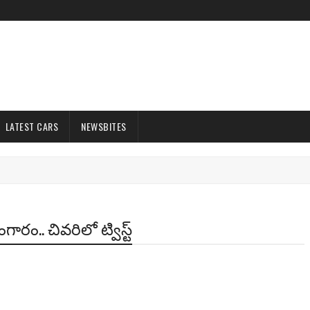
LATEST CARS
NEWSBITES
రం.. చివరిలో ట్విస్ట్