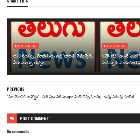
SHARE THIS
TELUGU NEWS
TELUGU NEWS
జీ20 సదస్సు.. మోదీ సీటు వద్ద ‘భారత్’ నేమ్ ప్లేట్‌..
G20: జీ20 అంటే ఏంటి
పేరు మార్పు తథ్యం!
సదస్సుకు ఎందుకింత ప
PREVIOUS
‘మా దేశానికి రావొద్దు’.. పాక్ ప్రధానికి ముఖం మీదే చెప్పిన టర్కీ.. ఉన్న పరువు పాయె!
POST
COMMENT
No comments