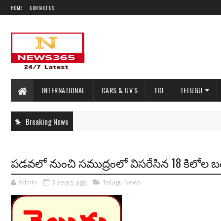
HOME
CONTACT US
INTERNATIONAL
CARS & UV'S
TOI
TELUGU
Breaking News
పడవలో నుంచి సముద్రంలో విసరేసిన 18 కిలోల బంగా
Admin
3 years ago
Telugu News