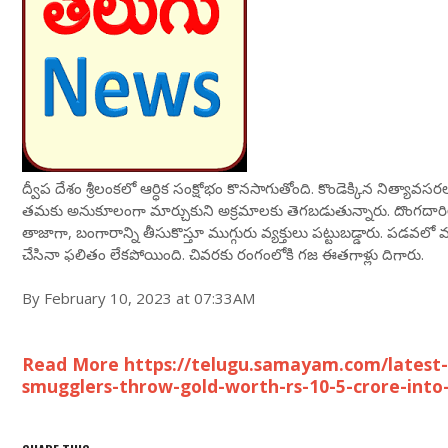
ద్వీప దేశం శ్రీలంకలో ఆర్ధిక సంక్షోభం కొనసాగుతోంది. కొండెక్కిన నిత్య
తమకు అనుకూలంగా మార్చుకుని అక్రమాలకు తెగబడుతున్నారు. దొంగదారిలో బ
తాజాగా, బంగారాన్ని తీసుకొస్తూ ముగ్గురు వ్యక్తులు పట్టుబడ్డారు. పడవలో 
చేసినా ఫలితం లేకపోయింది. చివరకు రంగంలోకి గజ ఈతగాళ్లు దిగారు.
By February 10, 2023 at 07:33AM
Read More https://telugu.samayam.com/latest-
smugglers-throw-gold-worth-rs-10-5-crore-into