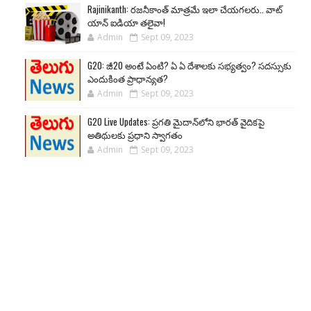
Rajinikanth: రజనీకాంత్ మాత్రమే ఇలా చేయగలరు.. వాట్
యాన్ ఐడియా తలైవా!
Admin
Sept 09, 2023
G20: జీ20 అంటే ఏంటి? ఏ ఏ దేశాలకు సభ్యత్వం? సదస్సుకు
ఎందుకింత ప్రాధాన్యత?
Admin
Sept 09, 2023
G20 Live Updates: ప్రగతి మైదాన్‌లోని భారత్ వైదికపై
అతిథులకు ప్రధాని స్వాగతం
Admin
Sept 09, 2023