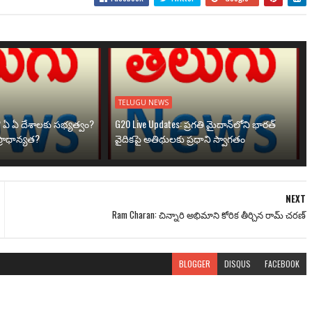
TELUGU NEWS
? ఏ ఏ దేశాలకు సభ్యత్వం?
G20 Live Updates: ప్రగతి మైదాన్‌లోని భారత్
్రాధాన్యత?
వైదికపై అతిథులకు ప్రధాని స్వాగతం
NEXT
Ram Charan: చిన్నారి అభిమాని కోరిక తీర్చిన రామ్ చ‌ర‌ణ్‌
BLOGGER
DISQUS
FACEBOOK