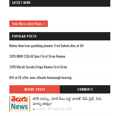
LATEST NEWS
View More Latest News
POPULAR POSTS
Native American gambling pioneer Fred Dakota dies at 84
2019 BMW 330i M Sport First Drive Review
2018 Maruti Suzuki Ertiga Review First Drive
Rift at FB after exec attends Kavanaugh hearing
RECENT POSTS
COMMENTS
జీ20 సదస్సు.. మోదీ సీటు వద్ద ‘భారత్’ నేమ్ ప్లేట్‌.. పేరు
మార్పు తథ్యం!
Admin
Sept 09, 2023