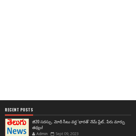
RECENT POSTS
జీ20 సదస్సు.. మోదీ సీటు వద్ద ‘భారత్’ నేమ్ ప్లేట్‌.. పేరు మార్పు
తథ్యం!
Admin
Sept 09, 2023