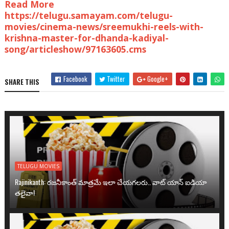
Read More
https://telugu.samayam.com/telugu-
movies/cinema-news/sreemukhi-reels-with-
krishna-master-for-dhanda-kadiyal-
song/articleshow/97163605.cms
Facebook
Twitter
Google+
SHARE THIS
TELUGU MOVIES
Rajinikanth: రజనీకాంత్ మాత్రమే ఇలా చేయగలరు.. వాట్ యాన్ ఐడియా
తలైవా!