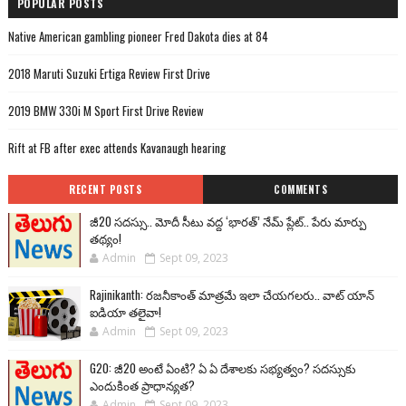
POPULAR POSTS
Native American gambling pioneer Fred Dakota dies at 84
2018 Maruti Suzuki Ertiga Review First Drive
2019 BMW 330i M Sport First Drive Review
Rift at FB after exec attends Kavanaugh hearing
RECENT POSTS
COMMENTS
జీ20 సదస్సు.. మోదీ సీటు వద్ద ‘భారత్’ నేమ్ ప్లేట్‌.. పేరు మార్పు
తథ్యం!
Admin
Sept 09, 2023
Rajinikanth: రజనీకాంత్ మాత్రమే ఇలా చేయగలరు.. వాట్ యాన్
ఐడియా తలైవా!
Admin
Sept 09, 2023
G20: జీ20 అంటే ఏంటి? ఏ ఏ దేశాలకు సభ్యత్వం? సదస్సుకు
ఎందుకింత ప్రాధాన్యత?
Admin
Sept 09, 2023