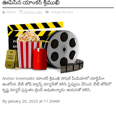
ఊపేసిన యాంకర్ శ్రీముఖి
Admin
4 years ago
Telugu Movies
Anchor Sreemukhi: యాంకర్ శ్రీముఖి సోషల్ మీడియాలో యాక్టివ్‌గా
ఉంటోంది. బీబీ జోడి డ్యాన్స్ మాస్టర్‌తో కలిసి స్టెప్పులు వేసింది. బీబీ జోడిలో
కృష్ణ మాస్టర్ ప్రస్తుతం ట్రెండ్ అవుతున్నాడు. ఆయనతో కలిసి..
By January 20, 2023 at 11:20AM