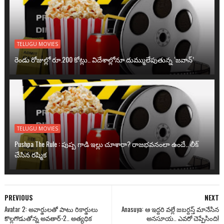
TELUGU MOVIES
రెండు రోజుల్లో రూ.200 కోట్లు.. విదేశాల్లోనూ దుమ్ములేపుతున్న ‘జవాన్’
TELUGU MOVIES
Pushpa The Rule : పుష్ప గాడి ఇల్లు చూశారా? రాజభవనంలా ఉందే.. లీక్
చేసిన రష్మిక
PREVIOUS
NEXT
Avatar 2: అవార్డులతో పాటు రికార్డులు
Anasuya: ఆ ఇద్దరి వల్లే జబర్దస్త్ మానేసిన
కొల్లగొడుతోన్న అవతార్-2.. అత్యధిక
అనసూయ.. ఎవరో చెప్పేసింది!