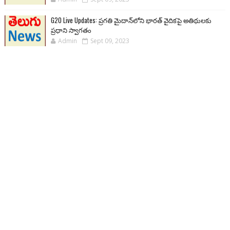
G20 Live Updates: ప్రగతి మైదాన్‌లోని భారత్ వైదికపై అతిథులకు
ప్రధాని స్వాగతం
Admin
Sept 09, 2023