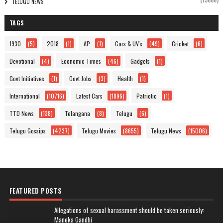
(15006)
TELUGU NEWS
TAGS
1930
(5)
2018
(1)
AP
(1)
Cars & UV's
(49)
Cricket
(6)
Devotional
(4)
Economic Times
(46)
Gadgets
(1)
Govt Initiatives
(1)
Govt Jobs
(3)
Health
(1)
International
(10716)
Latest Cars
(1896)
Patriotic
(1)
TTD News
(138)
Telangana
(8)
Telugu
(6)
Telugu Gossips
(4237)
Telugu Movies
(8655)
Telugu News
(15006)
FEATURED POSTS
Allegations of sexual harassment should be taken seriously:
Maneka Gandhi