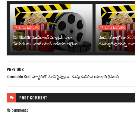
TELUGU MOVIES
TELUGU MOVIES
Rajinikanth: రజనీకాంత్ మాత్రమే ఇలా
రెండు రోజుల్లో రూ.200 క
చేయగలరు.. వాట్ యాన్ ఐడియా తలైవా!
దుమ్ములేపుతున్న ‘జవా
PREVIOUS
Sreemukhi Reel: మాస్టర్‌తో మాస్ స్టెప్పులు.. ఊపు ఊపేసిన యాంకర్ శ్రీముఖి
POST
COMMENT
No comments