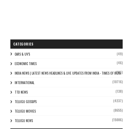
CATEGORIES
(49)
CARS & UV'S
(46)
ECONOMIC TIMES
(106)
INDIA NEWS | LATEST NEWS HEADLINES & LIVE UPDATES FROM INDIA - TIMES OF INDIA
(10716)
INTERNATIONAL
(138)
TTD NEWS
(4237)
TELUGU GOSSIPS
(8655)
TELUGU MOVIES
(15006)
TELUGU NEWS