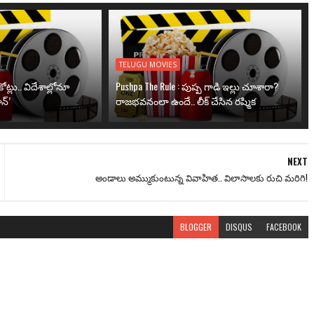
TELUGU MOVIES
ోట్లు.. విదేశాల్లోనూ
Pushpa The Rule : పుష్ప గాడి ఇల్లు చూశారా?
న్’
రాజభవనంలా ఉందే.. లీక్ చేసిన రష్మిక
NEXT
అండాలు అమ్ముకుంటున్న వివాహిత.. విలాసాలకు రుచి మరిగి!
BLOGGER
DISQUS
FACEBOOK