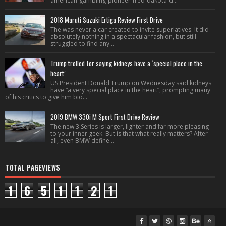
american-gambling-pioneer-fred-dakota-d...
2018 Maruti Suzuki Ertiga Review First Drive
The was never a car created to invite superlatives. It did
absolutely nothing in a spectacular fashion, but still
struggled to find any...
Trump trolled for saying kidneys have a ‘special place in the
heart’
US President Donald Trump on Wednesday said kidneys
have “a very special place in the heart”, prompting many
of his critics to give him bio...
2019 BMW 330i M Sport First Drive Review
The new 3 Series is larger, lighter and far more pleasing
to your inner geek. But is that what really matters? After
all, even BMW define...
TOTAL PAGEVIEWS
1
6
5
1
1
2
1