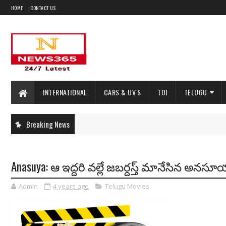
HOME
CONTACT US
INTERNATIONAL
CARS & UV'S
TOI
TELUGU
Breaking News
Anasuya: ఆ ఇద్దరి వల్లే జబర్దస్త్ మానేసిన అనసూయ
Admin
4 years ago
Telugu Movies