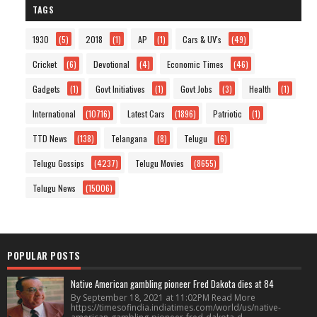
TAGS
1930
(5)
2018
(1)
AP
(1)
Cars & UV's
(49)
Cricket
(6)
Devotional
(4)
Economic Times
(46)
Gadgets
(1)
Govt Initiatives
(1)
Govt Jobs
(3)
Health
(1)
International
(10716)
Latest Cars
(1896)
Patriotic
(1)
TTD News
(138)
Telangana
(8)
Telugu
(6)
Telugu Gossips
(4237)
Telugu Movies
(8655)
Telugu News
(15006)
POPULAR POSTS
Native American gambling pioneer Fred Dakota dies at 84
By September 18, 2021 at 11:02PM Read More
https://timesofindia.indiatimes.com/world/us/native-