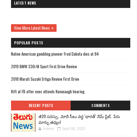
LATEST NEWS
View More Latest News
POPULAR POSTS
Native American gambling pioneer Fred Dakota dies at 84
2019 BMW 330i M Sport First Drive Review
2018 Maruti Suzuki Ertiga Review First Drive
Rift at FB after exec attends Kavanaugh hearing
RECENT POSTS
COMMENTS
జీ20 సదస్సు.. మోదీ సీటు వద్ద ‘భారత్’ నేమ్ ప్లేట్‌.. పేరు
మార్పు తథ్యం!
Admin
Sept 09, 2023