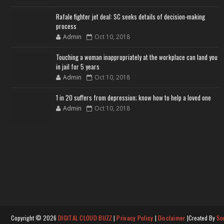
Rafale fighter jet deal: SC seeks details of decision-making
process
Admin
Oct 10, 2018
Touching a woman inappropriately at the workplace can land you
in jail for 5 years
Admin
Oct 10, 2018
1 in 20 suffers from depression; know how to help a loved one
Admin
Oct 10, 2018
Copyright ©
2026
DIGITAL CLOUD BUZZ
|
Privacy Policy
|
Disclaimer
|Created By
So