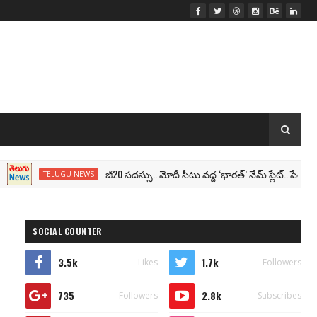
జీ20 సదస్సు.. మోదీ సీటు వద్ద ‘భారత్’ నేమ్ ప్లేట్‌.. పేరు మార్పు త
TELUGU NEWS
SOCIAL COUNTER
3.5k
1.7k
Likes
Followers
735
2.8k
Followers
Subscribes