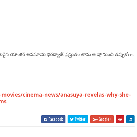
ో పాపులరైన యాంకర్ అనసూయ భరద్వాజ్. ప్రస్తుతం తాను ఆ షో నుంచి తప్పుకోగా..
-movies/cinema-news/anasuya-revelas-why-she-
cms
Facebook
Twitter
Google+