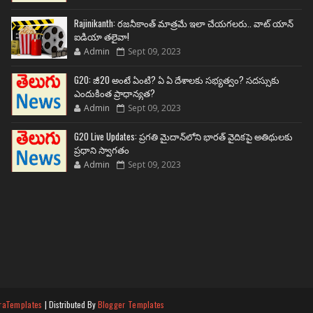
Rajinikanth: రజనీకాంత్ మాత్రమే ఇలా చేయగలరు.. వాట్ యాన్
ఐడియా తలైవా!
Admin
Sept 09, 2023
G20: జీ20 అంటే ఏంటి? ఏ ఏ దేశాలకు సభ్యత్వం? సదస్సుకు
ఎందుకింత ప్రాధాన్యత?
Admin
Sept 09, 2023
G20 Live Updates: ప్రగతి మైదాన్‌లోని భారత్ వైదికపై అతిథులకు
ప్రధాని స్వాగతం
Admin
Sept 09, 2023
raTemplates
| Distributed By
Blogger Templates