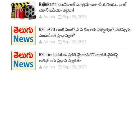
Rajinikanth: రజనీకాంత్ మాత్రమే ఇలా చేయగలరు.. వాట్
యాన్ ఐడియా తలైవా!
Admin
Sept 09, 2023
G20: జీ20 అంటే ఏంటి? ఏ ఏ దేశాలకు సభ్యత్వం? సదస్సుకు
ఎందుకింత ప్రాధాన్యత?
Admin
Sept 09, 2023
G20 Live Updates: ప్రగతి మైదాన్‌లోని భారత్ వైదికపై
అతిథులకు ప్రధాని స్వాగతం
Admin
Sept 09, 2023