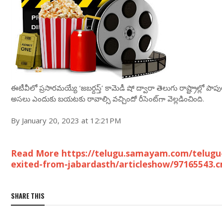
ఈటీవీలో ప్రసారమయ్యే ‘జబర్దస్త్’ కామెడీ షో ద్వారా తెలుగు రాష్ట్రాల్ల
అసలు ఎందుకు బయటకు రావాల్సి వచ్చిందో రీసెంట్‌గా వెల్లడించింది.
By January 20, 2023 at 12:21PM
Read More https://telugu.samayam.com/telugu
exited-from-jabardasth/articleshow/97165543.
SHARE THIS