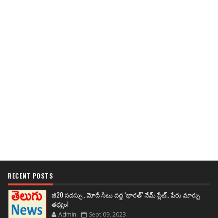
RECENT POSTS
జీ20 సదస్సు.. మోదీ సీటు వద్ద ‘భారత్’ నేమ్ ప్లేట్‌.. పేరు మార్పు
తథ్యం!
Admin
Sept 09, 2023