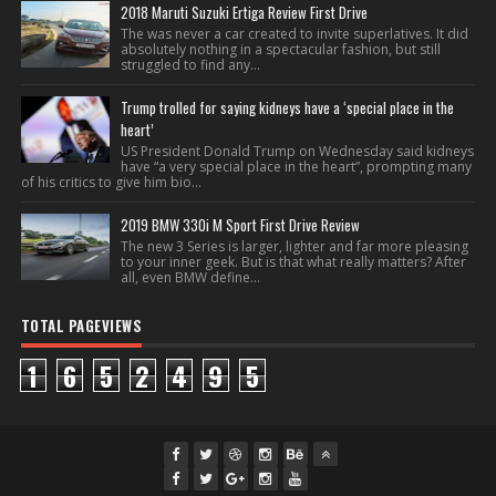
2018 Maruti Suzuki Ertiga Review First Drive
The was never a car created to invite superlatives. It did
absolutely nothing in a spectacular fashion, but still
struggled to find any...
Trump trolled for saying kidneys have a ‘special place in the
heart’
US President Donald Trump on Wednesday said kidneys
have “a very special place in the heart”, prompting many
of his critics to give him bio...
2019 BMW 330i M Sport First Drive Review
The new 3 Series is larger, lighter and far more pleasing
to your inner geek. But is that what really matters? After
all, even BMW define...
TOTAL PAGEVIEWS
1
6
5
2
4
9
5