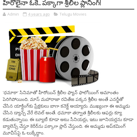
హీరోలైనా ఓకే.. పక్కాగా శ్రీలీల ప్లానింగ్!
Admin
4 years ago
Telugu Movies
'ధమాకా' సినిమాతో హీరోయిన్ శ్రీలీల ఫ్యాన్ ఫాలోయింగ్ అమాంతం
పెరిగిపోయింది. మాస్ మహారాజా రవితేజ పక్కన శ్రీలీల అంతే ఎనర్జీతో
చేసిన యాక్టింగ్‌కు ప్రేక్షకులు బాగా కనెక్ట్ అయ్యారు. ముఖ్యంగా ఈ అమ్మడు
చేసిన డ్యాన్స్‌ వేరే లెవల్ అంతే. ధమాకా తర్వాత శ్రీలీలకు ఆఫర్లు క్యూ
కడుతున్నాయి. ఈ బ్యూటీ కూడా అటు సీనియర్లు, ఇటు జూనియర్లను కూడా
బ్యాలెన్స్ చేస్తూ కెరీర్‌ను పక్కాగా ప్లాన్ చేస్తుంది. ఈ అమ్మడు అప్‌కమింగ్
మూవీస్‌పై ఓ లుక్కేద్దాం.