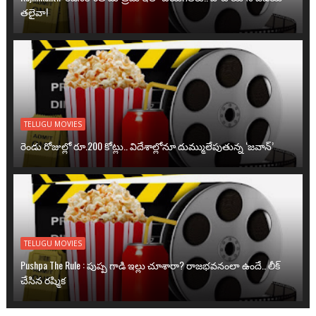
తలైవా!
TELUGU MOVIES
రెండు రోజుల్లో రూ.200 కోట్లు.. విదేశాల్లోనూ దుమ్ములేపుతున్న ‘జవాన్’
TELUGU MOVIES
Pushpa The Rule : పుష్ప గాడి ఇల్లు చూశారా? రాజభవనంలా ఉందే.. లీక్
చేసిన రష్మిక