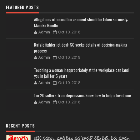
FEATURED POSTS
Allegations of sexual harassment should be taken seriously:
Maneka Gandhi
Admin
Oct 10, 2018
Rafale fighter jet deal: SC seeks details of decision-making
process
Admin
Oct 10, 2018
Touching a woman inappropriately at the workplace can land
you in jail for 5 years
Admin
Oct 10, 2018
1 in 20 suffers from depression; know how to help a loved one
Admin
Oct 10, 2018
RECENT POSTS
జీ20 సదస్సు.. మోదీ సీటు వద్ద ‘భారత్’ నేమ్ ప్లేట్‌.. పేరు మార్పు