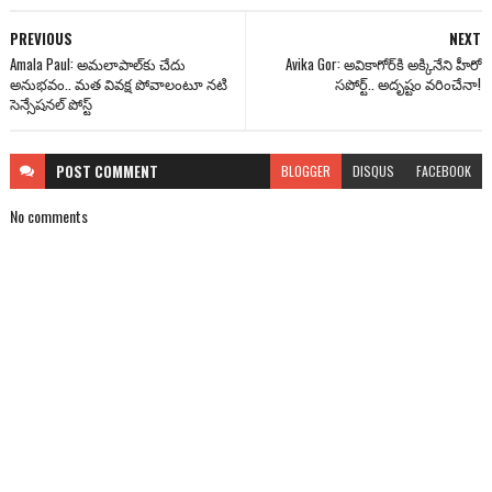
PREVIOUS
NEXT
Amala Paul: అమ‌లాపాల్‌కు చేదు
Avika Gor: అవికాగోర్‌కి అక్కినేని హీరో
అనుభ‌వం.. మ‌త వివ‌క్ష పోవాలంటూ న‌టి
స‌పోర్ట్‌.. అదృష్టం వ‌రించేనా!
సెన్సేష‌న‌ల్ పోస్ట్‌
POST
COMMENT
BLOGGER
DISQUS
FACEBOOK
No comments