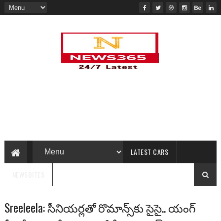
LATEST CARS
NEWSBITES
Sreeleela: సీనియర్లతో రొమాన్స్‌కు సైసై.. యంగ్