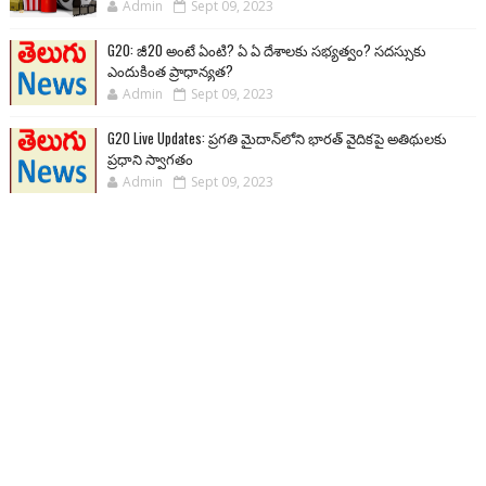
Admin
Sept 09, 2023
G20: జీ20 అంటే ఏంటి? ఏ ఏ దేశాలకు సభ్యత్వం? సదస్సుకు
ఎందుకింత ప్రాధాన్యత?
Admin
Sept 09, 2023
G20 Live Updates: ప్రగతి మైదాన్‌లోని భారత్ వైదికపై అతిథులకు
ప్రధాని స్వాగతం
Admin
Sept 09, 2023