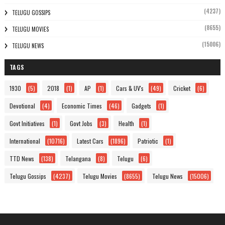
(4237)
TELUGU GOSSIPS
(8655)
TELUGU MOVIES
(15006)
TELUGU NEWS
TAGS
1930
(5)
2018
(1)
AP
(1)
Cars & UV's
(49)
Cricket
(6)
Devotional
(4)
Economic Times
(46)
Gadgets
(1)
Govt Initiatives
(1)
Govt Jobs
(3)
Health
(1)
International
(10716)
Latest Cars
(1896)
Patriotic
(1)
TTD News
(138)
Telangana
(8)
Telugu
(6)
Telugu Gossips
(4237)
Telugu Movies
(8655)
Telugu News
(15006)