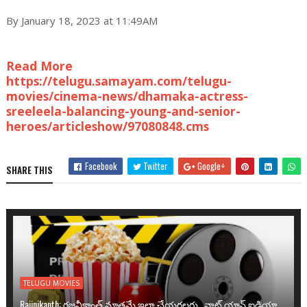
By January 18, 2023 at 11:49AM
Read More
https://telugu.samayam.com/telugu-
movies/cinema-news/dhamaka-actress-
sreeleela-balancing-young-and-senior-
heroes/articleshow/97080848.cms
Facebook
Twitter
Google+
SHARE THIS
TELUGU MOVIES
Rajinikanth: రజనీకాంత్ మాత్రమే ఇలా చేయగలరు.. వాట్ యాన్ ఐడియా