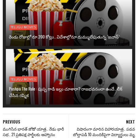
TELUGU MOVIES
రెండు రోజుల్లో రూ.200 కోట్లు.. విదేశాల్లోనూ దుమ్ములేపుతున్న ‘జవాన్’
TELUGU MOVIES
Pushpa The Rule : పుష్ప గాడి ఇల్లు చూశారా? రాజభవనంలా ఉందే.. లీక్
చేసిన రష్మిక
PREVIOUS
NEXT
ముగిసిన భారత్ జోడో యాత్ర.. నేడు భారీ
విషాదంగా మారిన విహారయాత్ర.. పడవ
సభ.. 21 ప్రతిపక్ష పార్టీలకు ఆహ్వానం
బోల్తాపడి 10 మందికిపైగా విద్యార్థులు మృ