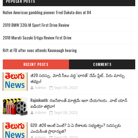
POPULAR POSTS
Native American gambling pioneer Fred Dakota dies at 84
2019 BMW 330i M Sport First Drive Review
2018 Maruti Suzuki Ertiga Review First Drive
Rift at FB after exec attends Kavanaugh hearing
RECENT POSTS
COMMENTS
జీ20 సదస్సు.. మోదీ సీటు వద్ద ‘భారత్’ నేమ్ ప్లేట్‌.. పేరు మార్పు
తథ్యం!
Admin
Sept 09, 2023
Rajinikanth: రజనీకాంత్ మాత్రమే ఇలా చేయగలరు.. వాట్ యాన్
ఐడియా తలైవా!
Admin
Sept 09, 2023
G20: జీ20 అంటే ఏంటి? ఏ ఏ దేశాలకు సభ్యత్వం? సదస్సుకు
ఎందుకింత ప్రాధాన్యత?
Admin
Sept 09, 2023