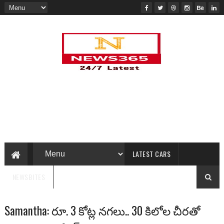
LATEST CARS
NEWSBITES
Samantha: రూ. 3 కోట్ల న‌గ‌లు.. 30 కిలోల చీర‌తో