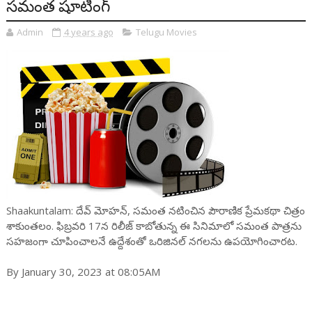
స‌మంత షూటింగ్
Admin
4 years ago
Telugu Movies
Shaakuntalam: దేవ్ మోహ‌న్‌, స‌మంత న‌టించిన పౌరాణిక ప్రేమ‌క‌థా చిత్రం
శాకుంత‌లం. ఫిబ్ర‌వ‌రి 17న రిలీజ్ కాబోతున్న ఈ సినిమాలో స‌మంత పాత్రను
స‌హ‌జంగా చూపించాల‌నే ఉద్దేశంతో ఒరిజిన‌ల్ న‌గ‌లను ఉప‌యోగించార‌ట‌.
By January 30, 2023 at 08:05AM