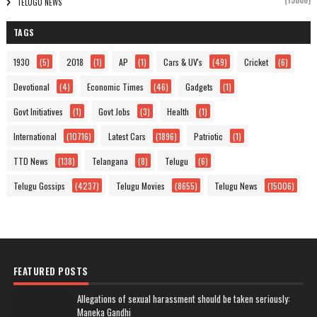
(15006)
TELUGU NEWS
TAGS
1930
(5)
2018
(1)
AP
(1)
Cars & UV's
(49)
Cricket
(6)
Devotional
(4)
Economic Times
(46)
Gadgets
(1)
Govt Initiatives
(1)
Govt Jobs
(3)
Health
(1)
International
(10716)
Latest Cars
(1896)
Patriotic
(1)
TTD News
(138)
Telangana
(8)
Telugu
(6)
Telugu Gossips
(4237)
Telugu Movies
(8655)
Telugu News
(15006)
FEATURED POSTS
Allegations of sexual harassment should be taken seriously:
Maneka Gandhi