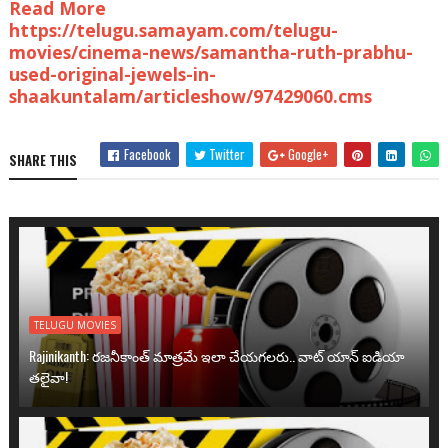
Read More
https://telugu.samayam.com/telugu-
movies/cinema-news/samantha-ruth-prabhu-
used-original-jewels-in-
shaakuntalam/articleshow/97429060.cms
Facebook
Twitter
Google+
SHARE THIS
TELUGU MOVIES
Rajinikanth: రజనీకాంత్ మాత్రమే ఇలా చేయగలరు.. వాట్ యాన్ ఐడియా
తలైవా!