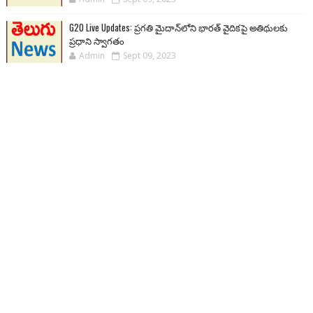
G20 Live Updates: ప్రగతి మైదాన్‌లోని భారత్ వైదికపై అతిథులకు
ప్రధాని స్వాగతం
Admin
Sept 09, 2023