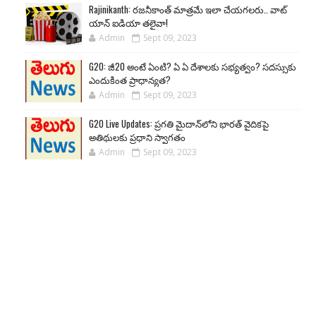
Rajinikanth: రజనీకాంత్ మాత్రమే ఇలా చేయగలరు.. వాట్
యాన్ ఐడియా తలైవా!
Admin
Sept 09, 2023
G20: జీ20 అంటే ఏంటి? ఏ ఏ దేశాలకు సభ్యత్వం? సదస్సుకు
ఎందుకింత ప్రాధాన్యత?
Admin
Sept 09, 2023
G20 Live Updates: ప్రగతి మైదాన్‌లోని భారత్ వైదికపై
అతిథులకు ప్రధాని స్వాగతం
Admin
Sept 09, 2023