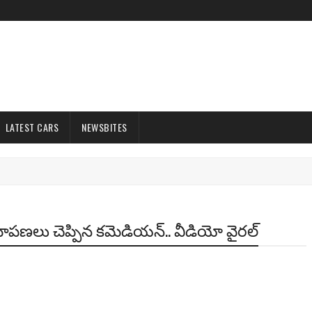
LATEST CARS
NEWSBITES
్ష‌మాప‌ణ‌లు చెప్పిన క‌మెడియ‌న్‌.. వీడియో వైర‌ల్‌