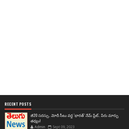
RECENT POSTS
జీ20 సదస్సు.. మోదీ సీటు వద్ద ‘భారత్’ నేమ్ ప్లేట్‌.. పేరు మార్పు
తథ్యం!
Admin
Sept 09, 2023