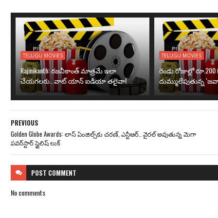
TELUGU MOVIES
TELUGU MOVIES
Rajinikanth: రజనీకాంత్ మాత్రమే ఇలా
రెండు రోజుల్లో రూ.200 క
చేయగలరు.. వాట్ యాన్ ఐడియా తలైవా!
దుమ్ములేపుతున్న ‘జవా
PREVIOUS
Golden Globe Awards: లాస్ ఏంజిల్స్‌కు చ‌ర‌ణ్‌, ఎన్టీఆర్‌.. వైర‌ల్ అవుతున్న మెగా
ప‌వ‌ర్‌స్టార్‌ స్టైలిష్ లుక్‌
POST
COMMENT
No comments