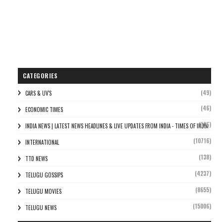
CATEGORIES
(49)
CARS & UV'S
(46)
ECONOMIC TIMES
(106)
INDIA NEWS | LATEST NEWS HEADLINES & LIVE UPDATES FROM INDIA - TIMES OF INDIA
(10716)
INTERNATIONAL
(138)
TTD NEWS
(4237)
TELUGU GOSSIPS
(8655)
TELUGU MOVIES
(15006)
TELUGU NEWS