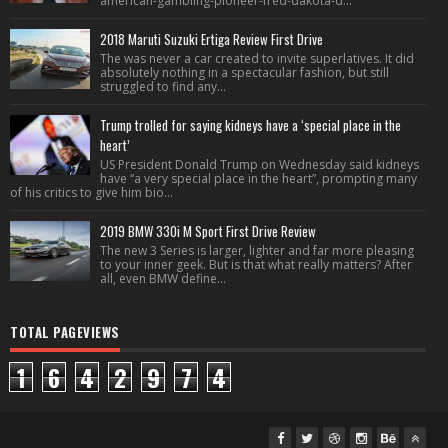
american-gambling-pioneer-fred-dakota-d...
2018 Maruti Suzuki Ertiga Review First Drive
The was never a car created to invite superlatives. It did
absolutely nothing in a spectacular fashion, but still
struggled to find any...
Trump trolled for saying kidneys have a ‘special place in the
heart’
US President Donald Trump on Wednesday said kidneys
have “a very special place in the heart”, prompting many
of his critics to give him bio...
2019 BMW 330i M Sport First Drive Review
The new 3 Series is larger, lighter and far more pleasing
to your inner geek. But is that what really matters? After
all, even BMW define...
TOTAL PAGEVIEWS
1
6
4
2
9
7
4