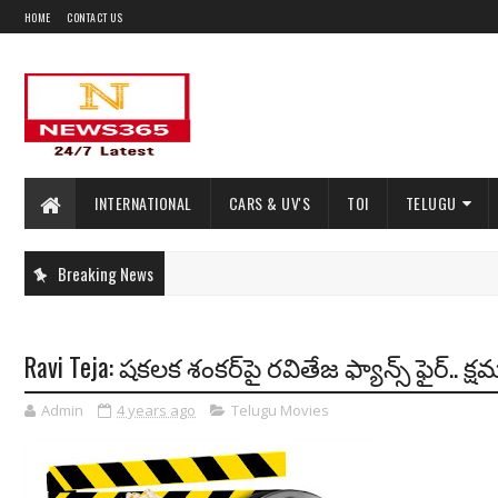
HOME
CONTACT US
INTERNATIONAL
CARS & UV'S
TOI
TELUGU
Breaking News
Ravi Teja: ష‌క‌ల‌క శంక‌ర్‌పై ర‌వితేజ ఫ్యాన్స్ ఫైర్‌.. క
Admin
4 years ago
Telugu Movies