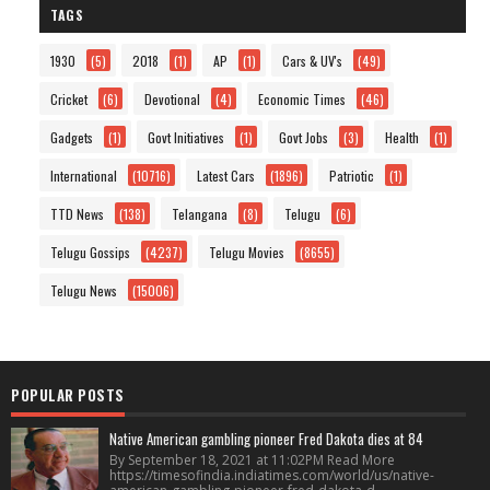
TAGS
1930
(5)
2018
(1)
AP
(1)
Cars & UV's
(49)
Cricket
(6)
Devotional
(4)
Economic Times
(46)
Gadgets
(1)
Govt Initiatives
(1)
Govt Jobs
(3)
Health
(1)
International
(10716)
Latest Cars
(1896)
Patriotic
(1)
TTD News
(138)
Telangana
(8)
Telugu
(6)
Telugu Gossips
(4237)
Telugu Movies
(8655)
Telugu News
(15006)
POPULAR POSTS
Native American gambling pioneer Fred Dakota dies at 84
By September 18, 2021 at 11:02PM Read More
https://timesofindia.indiatimes.com/world/us/native-