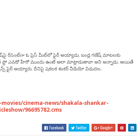
ై రీసెంట్‌గా ఓ ప్రెస్ మీట్‌లో ఫైర్ అయ్యాడు. బండ్ల గణేష్ మాటలకు
అదే ఫ్లో ఎవడో హీరో ముందు ఉంటే అలా మాట్లాడుతావా అని అన్నాడు. అయితే
స్ ఫైర్ అయ్యారు. దీనిపై షకలక శంకర్ వీడియో విడుదల..
-movies/cinema-news/shakala-shankar-
ticleshow/96695782.cms
Facebook
Twitter
Google+