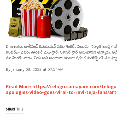
Dhamaka: టాలీవుడ్ కమెడియన్ షకల శంకర్.. నటుడు, నిర్మాత బండ్ల గణేష్‌ప
కౌంటర్‌గా ఎవరు ఊరకనే మెగాస్టార్, సూపర్ స్టార్ అయిపోరని అన్నాడు. 
మా హీరోని వాడు, వీడు అని అంటావా అంటూ షకలక శంకర్‌పై రవితేజ ఫ్యాన్
By January 03, 2023 at 07:54AM
Read More https://telugu.samayam.com/telugu
apologies-video-goes-viral-to-ravi-teja-fans/ar
SHARE THIS