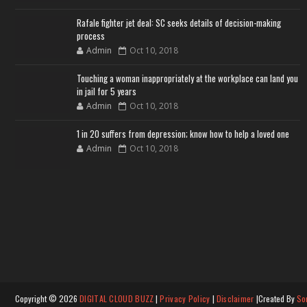
Rafale fighter jet deal: SC seeks details of decision-making
process
Admin
Oct 10, 2018
Touching a woman inappropriately at the workplace can land you
in jail for 5 years
Admin
Oct 10, 2018
1 in 20 suffers from depression; know how to help a loved one
Admin
Oct 10, 2018
Copyright ©
2026
DIGITAL CLOUD BUZZ
|
Privacy Policy
|
Disclaimer
|Created By
So