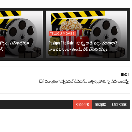
TELUGU MOVIES
ోట్లు.. విదేశాల్లోనూ
Pushpa The Rule : పుష్ప గాడి ఇల్లు చూశారా?
న్’
రాజభవనంలా ఉందే.. లీక్ చేసిన రష్మిక
NEXT
KGF నిర్మాతల సెన్సేషనల్ డిసిషన్.. ఆశ్చర్యపోతున్న సినీ ఇండస్ట్రీ
BLOGGER
DISQUS
FACEBOOK