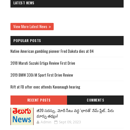
LATEST NEWS
View More Latest News
POPULAR POSTS
Native American gambling pioneer Fred Dakota dies at 84
2018 Maruti Suzuki Ertiga Review First Drive
2019 BMW 330i M Sport First Drive Review
Rift at FB after exec attends Kavanaugh hearing
RECENT POSTS
COMMENTS
జీ20 సదస్సు.. మోదీ సీటు వద్ద ‘భారత్’ నేమ్ ప్లేట్‌.. పేరు
మార్పు తథ్యం!
Admin
Sept 09, 2023