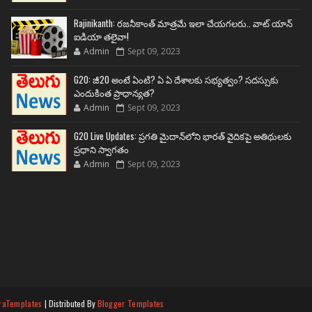
Rajinikanth: రజనీకాంత్ మాత్రమే ఇలా చేయగలరు.. వాట్ యాన్
ఐడియా తలైవా!
Admin
Sept 09, 2023
G20: జీ20 అంటే ఏంటి? ఏ ఏ దేశాలకు సభ్యత్వం? సదస్సుకు
ఎందుకింత ప్రాధాన్యత?
Admin
Sept 09, 2023
G20 Live Updates: ప్రగతి మైదాన్‌లోని భారత్ వైదికపై అతిథులకు
ప్రధాని స్వాగతం
Admin
Sept 09, 2023
raTemplates
| Distributed By
Blogger Templates