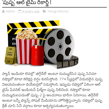
'పుష్ప' ఆల్ టైమ్ రికార్డ్ !
Admin
4 years ago
Telugu Movies
ప్యాన్ ఇండియా లెవల్లో 'తగ్గేదేలే' అంటూ దుమ్మురేపిన పుష్ప సినిమా
రష్యాలో కూడా కలెక్షన్ల వర్షం కురిపిస్తోంది. 774 స్క్రీన్లలో విడుదలైన పుష్ప
విజయవంతంగా థియేటర్లలో నడుస్తోంది. ఇప్పుడు రష్యాలో ఏకంగా ఆల్
టైమ్ ఫేవరెట్ ఇండియన్ ఫిల్మ్‌గా పుష్ప నిలిచింది. రష్యాలో కూడా
దుమ్ముదులపడంతో పుష్ప-2 పై అంచనాలు భారీగా పెరిగాయి. తగ్గేదేలే
అంటూ బన్నీ ఫ్యాన్స్ సోషల్ మీడియాను హోరెత్తిస్తున్నారు. రష్యాలో పుష్ప
క్రేజ్ చూసి సినీ వర్గాలు కూడా ఆశ్చర్యపడుతున్నాయి.