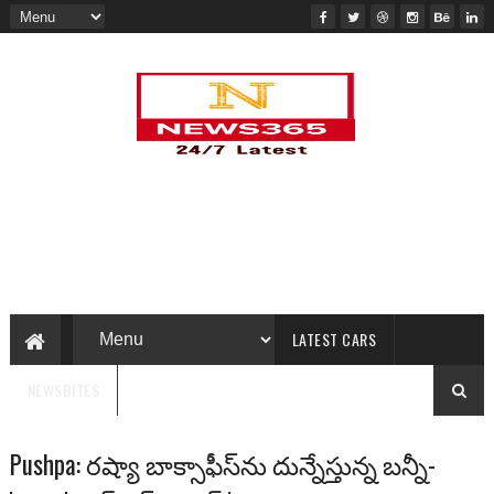
LATEST CARS
NEWSBITES
Pushpa: రష్యా బాక్సాఫీస్‌ను దున్నేస్తున్న బన్నీ-