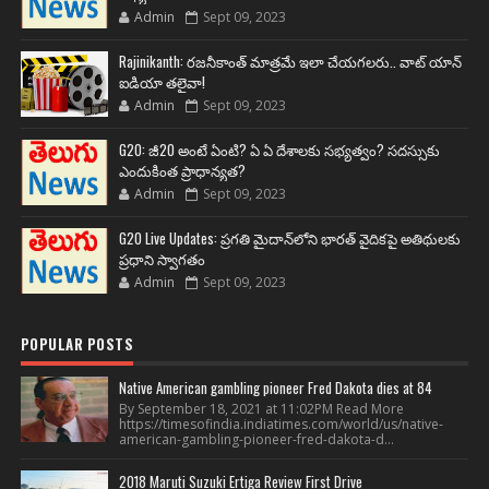
Admin
Sept 09, 2023
Rajinikanth: రజనీకాంత్ మాత్రమే ఇలా చేయగలరు.. వాట్ యాన్
ఐడియా తలైవా!
Admin
Sept 09, 2023
G20: జీ20 అంటే ఏంటి? ఏ ఏ దేశాలకు సభ్యత్వం? సదస్సుకు
ఎందుకింత ప్రాధాన్యత?
Admin
Sept 09, 2023
G20 Live Updates: ప్రగతి మైదాన్‌లోని భారత్ వైదికపై అతిథులకు
ప్రధాని స్వాగతం
Admin
Sept 09, 2023
POPULAR POSTS
Native American gambling pioneer Fred Dakota dies at 84
By September 18, 2021 at 11:02PM Read More
https://timesofindia.indiatimes.com/world/us/native-
american-gambling-pioneer-fred-dakota-d...
2018 Maruti Suzuki Ertiga Review First Drive