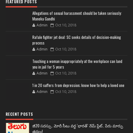
FEATURED POSTS
Allegations of sexual harassment should be taken seriously:
Maneka Gandhi
Admin
Oct 10, 2018
Rafale fighter jet deal: SC seeks details of decision-making
process
Admin
Oct 10, 2018
Touching a woman inappropriately at the workplace can land
you in jail for 5 years
Admin
Oct 10, 2018
1 in 20 suffers from depression; know how to help a loved one
Admin
Oct 10, 2018
RECENT POSTS
జీ20 సదస్సు.. మోదీ సీటు వద్ద ‘భారత్’ నేమ్ ప్లేట్‌.. పేరు మార్పు
తథ్యం!