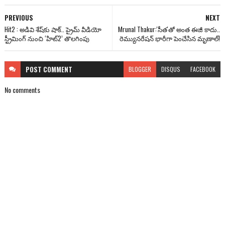
PREVIOUS
NEXT
Hit2 : అడివి శేష్‌కు షాక్.. ప్రైమ్ వీడియో
Mrunal Thakur:'సీత'తో అంత ఈజీ కాదు..
స్ట్రీమింగ్ నుంచి ‘హిట్2’ తొలగింపు
రెమ్యునరేషన్ భారీగా పెంచేసిన మృణాల్!
POST
COMMENT
BLOGGER
DISQUS
FACEBOOK
No comments