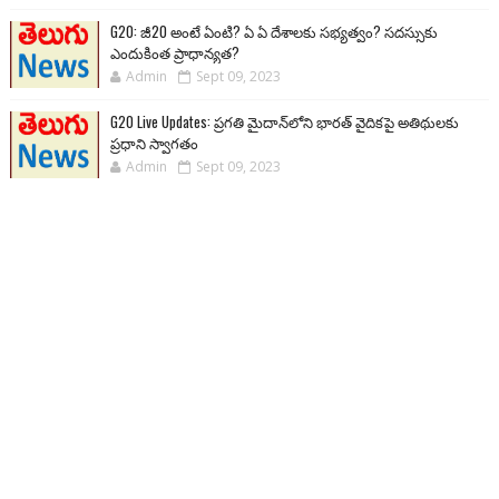
G20: జీ20 అంటే ఏంటి? ఏ ఏ దేశాలకు సభ్యత్వం? సదస్సుకు
ఎందుకింత ప్రాధాన్యత?
Admin
Sept 09, 2023
G20 Live Updates: ప్రగతి మైదాన్‌లోని భారత్ వైదికపై అతిథులకు
ప్రధాని స్వాగతం
Admin
Sept 09, 2023