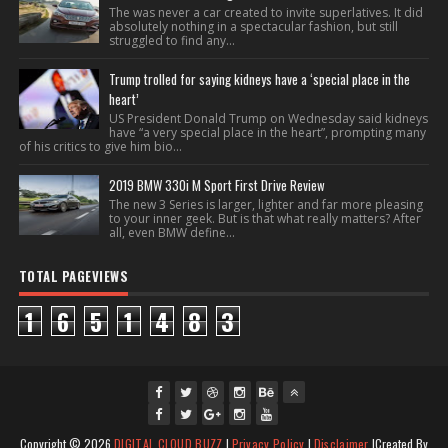
The was never a car created to invite superlatives. It did
absolutely nothing in a spectacular fashion, but still
struggled to find any...
Trump trolled for saying kidneys have a ‘special place in the
heart’
US President Donald Trump on Wednesday said kidneys
have “a very special place in the heart”, prompting many
of his critics to give him bio...
2019 BMW 330i M Sport First Drive Review
The new 3 Series is larger, lighter and far more pleasing
to your inner geek. But is that what really matters? After
all, even BMW define...
TOTAL PAGEVIEWS
1
6
5
1
4
8
3
fac
twi
gpl
ins
you
Copyright ©
2026
DIGITAL CLOUD BUZZ
|
Privacy Policy
|
Disclaimer
|Created By