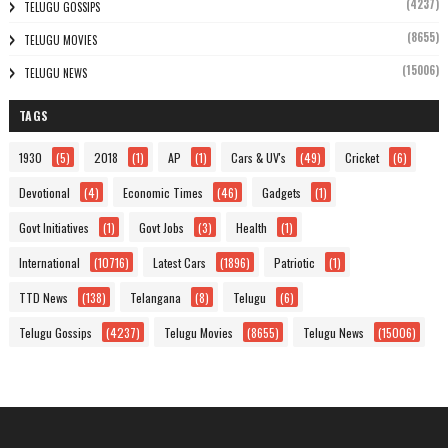
(4237)
TELUGU GOSSIPS
(8655)
TELUGU MOVIES
(15006)
TELUGU NEWS
TAGS
1930
(5)
2018
(1)
AP
(1)
Cars & UV's
(49)
Cricket
(6)
Devotional
(4)
Economic Times
(46)
Gadgets
(1)
Govt Initiatives
(1)
Govt Jobs
(3)
Health
(1)
International
(10716)
Latest Cars
(1896)
Patriotic
(1)
TTD News
(138)
Telangana
(8)
Telugu
(6)
Telugu Gossips
(4237)
Telugu Movies
(8655)
Telugu News
(15006)