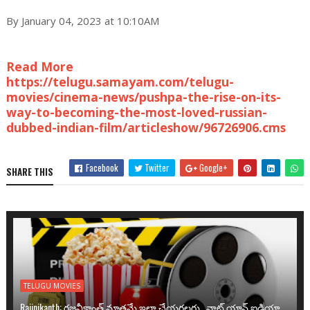
By January 04, 2023 at 10:10AM
Read More
https://telugu.samayam.com/telugu-
movies/cinema-news/pushpa-the-rise-on-its-
way-to-becoming-the-most-loved-russian-
dubbed-indian-film/articleshow/96726906.cms
Facebook
Twitter
Google+
SHARE THIS
TELUGU MOVIES
Rajinikanth: రజనీకాంత్ మాత్రమే ఇలా చేయగలరు.. వాట్ యాన్ ఐడియా