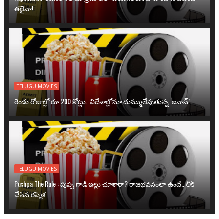
తలైవా!
TELUGU MOVIES
రెండు రోజుల్లో రూ.200 కోట్లు.. విదేశాల్లోనూ దుమ్ములేపుతున్న ‘జవాన్’
TELUGU MOVIES
Pushpa The Rule : పుష్ప గాడి ఇల్లు చూశారా? రాజభవనంలా ఉందే.. లీక్
చేసిన రష్మిక