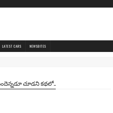
LATEST CARS
NEWSBITES
ు ముందెన్నడూ చూడని కథలో..