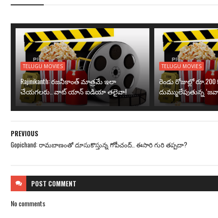
TELUGU MOVIES
TELUGU MOVIES
Rajinikanth: రజనీకాంత్ మాత్రమే ఇలా
రెండు రోజుల్లో రూ.200 క
చేయగలరు.. వాట్ యాన్ ఐడియా తలైవా!
దుమ్ములేపుతున్న ‘జవా
PREVIOUS
Gopichand: రామబాణంతో దూసుకొస్తున్న గోపీచంద్.. ఈసారి గురి తప్పదా?
POST
COMMENT
No comments