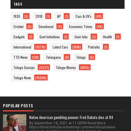
TAGS
1930
(5)
2018
(1)
AP
(1)
Cars & UV's
(49)
Cricket
(6)
Devotional
(4)
Economic Times
(46)
Gadgets
(1)
Govt Initiatives
(1)
Govt Jobs
(3)
Health
(1)
International
(10716)
Latest Cars
(1896)
Patriotic
(1)
TTD News
(138)
Telangana
(8)
Telugu
(6)
Telugu Gossips
(4237)
Telugu Movies
(8655)
Telugu News
(15006)
POPULAR POSTS
Native American gambling pioneer Fred Dakota dies at 84
By September 18, 2021 at 11:02PM Read More
https://timesofindia.indiatimes.com/world/us/native-