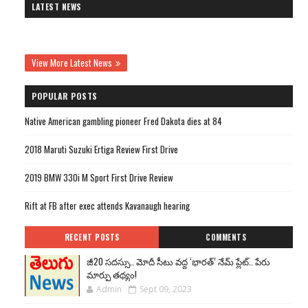
LATEST NEWS
View More Latest News
POPULAR POSTS
Native American gambling pioneer Fred Dakota dies at 84
2018 Maruti Suzuki Ertiga Review First Drive
2019 BMW 330i M Sport First Drive Review
Rift at FB after exec attends Kavanaugh hearing
RECENT POSTS
COMMENTS
జీ20 సదస్సు.. మోదీ సీటు వద్ద ‘భారత్’ నేమ్ ప్లేట్‌.. పేరు
మార్పు తథ్యం!
Admin
Sept 09, 2023