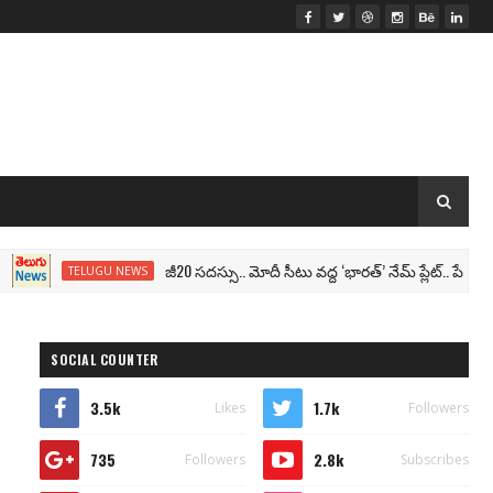
జీ20 సదస్సు.. మోదీ సీటు వద్ద ‘భారత్’ నేమ్ ప్లేట్‌.. పేరు మార్పు 
TELUGU NEWS
SOCIAL COUNTER
3.5k
1.7k
Likes
Followers
735
2.8k
Followers
Subscribes