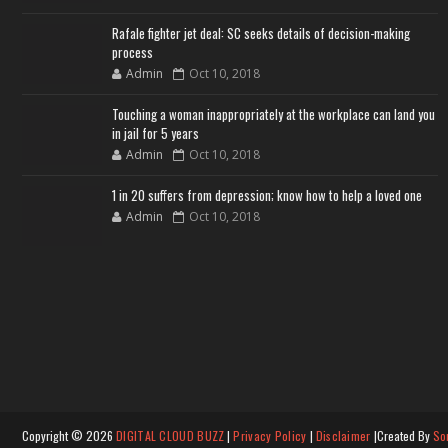
Rafale fighter jet deal: SC seeks details of decision-making
process
Admin
Oct 10, 2018
Touching a woman inappropriately at the workplace can land you
in jail for 5 years
Admin
Oct 10, 2018
1 in 20 suffers from depression; know how to help a loved one
Admin
Oct 10, 2018
Copyright ©
2026
DIGITAL CLOUD BUZZ
|
Privacy Policy
|
Disclaimer
|Created By
So