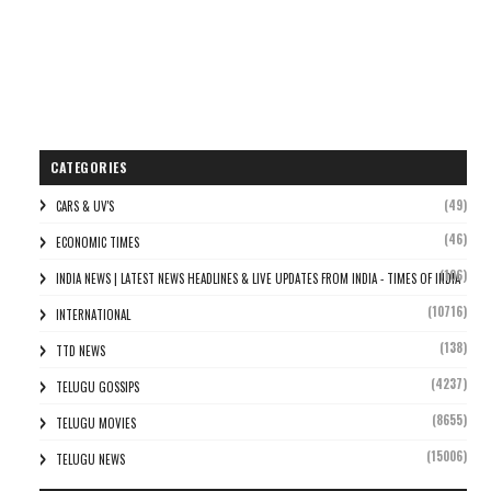
CATEGORIES
(49)
CARS & UV'S
(46)
ECONOMIC TIMES
(106)
INDIA NEWS | LATEST NEWS HEADLINES & LIVE UPDATES FROM INDIA - TIMES OF INDIA
(10716)
INTERNATIONAL
(138)
TTD NEWS
(4237)
TELUGU GOSSIPS
(8655)
TELUGU MOVIES
(15006)
TELUGU NEWS