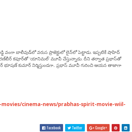
 రెడ్డి వంగా బాలీవుడ్‌లో వరుస ప్రాజెక్టులో లైన్‌లో పెట్టాడు. ఇప్పటికే షాహిద్
ుతం రణ్‌బీర్ కపూర్‌తో ‘యానిమల్’ మూవీ చేస్తున్నాడు. దీని తర్వాత ప్రభాస్‌తో
ర్ భూషణ్ కుమార్ నిర్మిస్తుండగా.. ప్రభాస్ మూవీ గురించి ఆయన తాజాగా
movies/cinema-news/prabhas-spirit-movie-wiil-
Facebook
Twitter
Google+