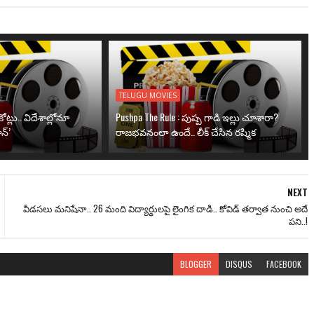
TELUGU MOVIES
ోట్లు.. విదేశాల్లోనూ
Pushpa The Rule : పుష్ప గాడి ఇల్లు చూశారా?
న్’
రాజభవనంలా ఉందే.. లీక్ చేసిన రష్మిక
NEXT
వీడసలు మనిషేనా.. 26 మంది విద్యార్థులపై లైంగిక దాడి.. కోవిడ్ తర్వాత నుంచి అదే
పని..!
BLOGGER
DISQUS
FACEBOOK