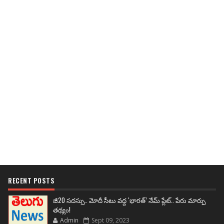
RECENT POSTS
జీ20 సదస్సు.. మోదీ సీటు వద్ద ‘భారత్’ నేమ్ ప్లేట్‌.. పేరు మార్పు
తథ్యం!
Admin
Sept 09, 2023