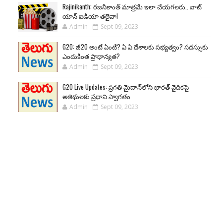
Rajinikanth: రజనీకాంత్ మాత్రమే ఇలా చేయగలరు.. వాట్
యాన్ ఐడియా తలైవా!
Admin
Sept 09, 2023
G20: జీ20 అంటే ఏంటి? ఏ ఏ దేశాలకు సభ్యత్వం? సదస్సుకు
ఎందుకింత ప్రాధాన్యత?
Admin
Sept 09, 2023
G20 Live Updates: ప్రగతి మైదాన్‌లోని భారత్ వైదికపై
అతిథులకు ప్రధాని స్వాగతం
Admin
Sept 09, 2023