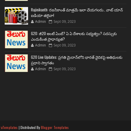
Rajinikanth: రజనీకాంత్ మాత్రమే ఇలా చేయగలరు.. వాట్ యాన్
ఐడియా తలైవా!
Admin
Sept 09, 2023
G20: జీ20 అంటే ఏంటి? ఏ ఏ దేశాలకు సభ్యత్వం? సదస్సుకు
ఎందుకింత ప్రాధాన్యత?
Admin
Sept 09, 2023
G20 Live Updates: ప్రగతి మైదాన్‌లోని భారత్ వైదికపై అతిథులకు
ప్రధాని స్వాగతం
Admin
Sept 09, 2023
raTemplates
| Distributed By
Blogger Templates