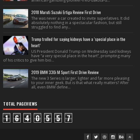
american-gambling-pioneer-fred-dakota-d...
2018 Maruti Suzuki Ertiga Review First Drive
The was never a car created to invite superlatives. It did
absolutely nothing in a spectacular fashion, but still
struggled to find any...
Trump trolled for saying kidneys have a ‘special place in the
heart’
US President Donald Trump on Wednesday said kidneys
have “a very special place in the heart”, prompting many
of his critics to give him bio...
2019 BMW 330i M Sport First Drive Review
The new 3 Series is larger, lighter and far more pleasing
to your inner geek. But is that what really matters? After
all, even BMW define...
TOTAL PAGEVIEWS
1
6
4
0
5
5
7