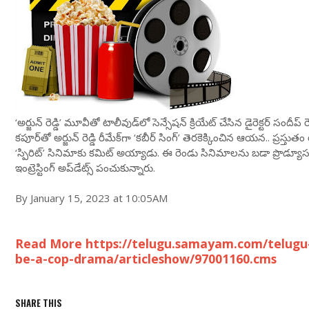
‘అర్జున్ రెడ్డి’ మూవీతో టాలీవుడ్‌లో సెన్సేషన్‌ క్రియేట్ చేసిన డైరెక్టర్ సందీప్
కపూర్‌తో అర్జున్ రెడ్డి రీమేక్‌గా ‘కబీర్ సింగ్’ తెరకెక్కించిన ఆయన.. ప్రస్త
‘స్పిరిట్’ సినిమాకు కమిట్ అయ్యాడు. ఈ రెండు సినిమాలను బడా ప్రొడ్యూస
ఇంట్రెస్టింగ్ అప్‌డేట్స్ పంచుకున్నారు.
By January 15, 2023 at 10:05AM
Read More https://telugu.samayam.com/telugu-
be-a-cop-drama/articleshow/97001160.cms
SHARE THIS