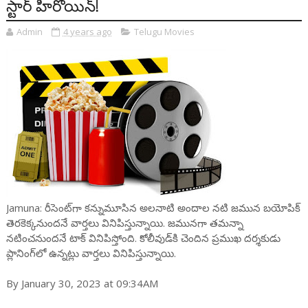
స్టార్ హీరోయిన్!
Admin
4 years ago
Telugu Movies
Jamuna: రీసెంట్‌గా క‌న్నుమూసిన అల‌నాటి అందాల న‌టి జ‌మున బయోపిక్
తెర‌కెక్క‌నుంద‌నే వార్త‌లు వినిపిస్తున్నాయి. జ‌మున‌గా త‌మ‌న్నా
న‌టించ‌నుంద‌నే టాక్ వినిపిస్తోంది. కోలీవుడ్‌కి చెందిన ప్రముఖ దర్శకుడు
ప్లానింగ్‌లో ఉన్నట్లు వార్తలు వినిపిస్తున్నాయి.
By January 30, 2023 at 09:34AM