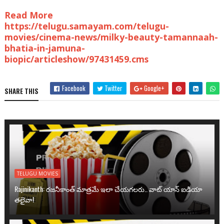
Read More
https://telugu.samayam.com/telugu-
movies/cinema-news/milky-beauty-tamannaah-
bhatia-in-jamuna-
biopic/articleshow/97431459.cms
Facebook
Twitter
Google+
SHARE THIS
TELUGU MOVIES
Rajinikanth: రజనీకాంత్ మాత్రమే ఇలా చేయగలరు.. వాట్ యాన్ ఐడియా
తలైవా!