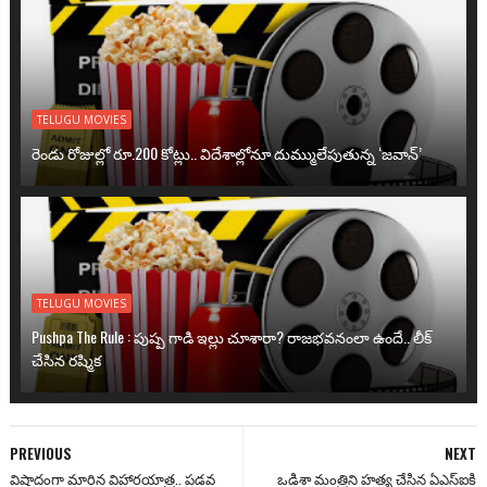
TELUGU MOVIES
రెండు రోజుల్లో రూ.200 కోట్లు.. విదేశాల్లోనూ దుమ్ములేపుతున్న ‘జవాన్’
TELUGU MOVIES
Pushpa The Rule : పుష్ప గాడి ఇల్లు చూశారా? రాజభవనంలా ఉందే.. లీక్
చేసిన రష్మిక
PREVIOUS
NEXT
విషాదంగా మారిన విహారయాత్ర.. పడవ
ఒడిశా మంత్రిని హత్య చేసిన ఏఎస్ఐకి