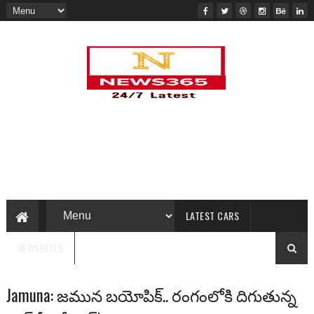
LATEST CARS
NEWSBITES
Jamuna: జ‌మున బ‌యోపిక్‌.. రంగంలోకి దిగుతున్న