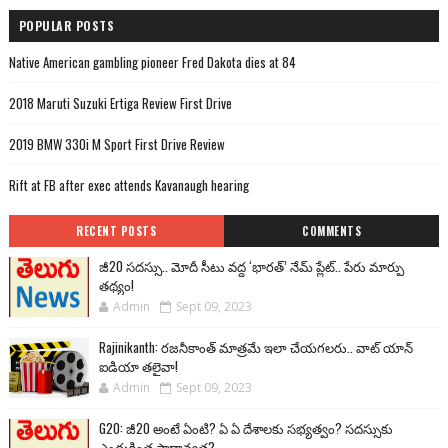
POPULAR POSTS
Native American gambling pioneer Fred Dakota dies at 84
2018 Maruti Suzuki Ertiga Review First Drive
2019 BMW 330i M Sport First Drive Review
Rift at FB after exec attends Kavanaugh hearing
RECENT POSTS
COMMENTS
జీ20 సదస్సు.. మోదీ సీటు వద్ద ‘భారత్’ నేమ్ ప్లేట్‌.. పేరు మార్పు
తథ్యం!
Admin
Sept 09, 2023
Rajinikanth: రజనీకాంత్ మాత్రమే ఇలా చేయగలరు.. వాట్ యాన్
ఐడియా తలైవా!
Admin
Sept 09, 2023
G20: జీ20 అంటే ఏంటి? ఏ ఏ దేశాలకు సభ్యత్వం? సదస్సుకు
ఎందుకింత ప్రాధాన్యత?