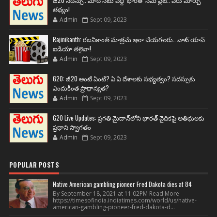
జీ20 సదస్సు.. మోదీ సీటు వద్ద ‘భారత్’ నేమ్ ప్లేట్‌.. పేరు మార్పు
తథ్యం!
Admin
Sept 09, 2023
Rajinikanth: రజనీకాంత్ మాత్రమే ఇలా చేయగలరు.. వాట్ యాన్
ఐడియా తలైవా!
Admin
Sept 09, 2023
G20: జీ20 అంటే ఏంటి? ఏ ఏ దేశాలకు సభ్యత్వం? సదస్సుకు
ఎందుకింత ప్రాధాన్యత?
Admin
Sept 09, 2023
G20 Live Updates: ప్రగతి మైదాన్‌లోని భారత్ వైదికపై అతిథులకు
ప్రధాని స్వాగతం
Admin
Sept 09, 2023
POPULAR POSTS
Native American gambling pioneer Fred Dakota dies at 84
By September 18, 2021 at 11:02PM Read More
https://timesofindia.indiatimes.com/world/us/native-
american-gambling-pioneer-fred-dakota-d...