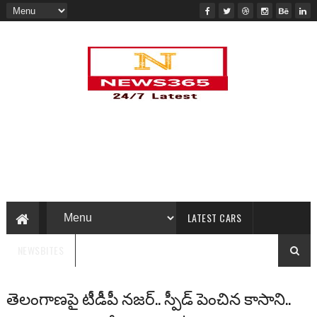
LATEST CARS
NEWSBITES
తెలంగాణపై టీడీపీ నజర్.. స్పీడ్ పెంచిన కాసాని..