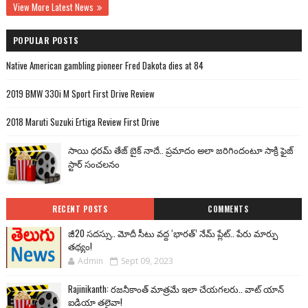
View More Latest News
POPULAR POSTS
Native American gambling pioneer Fred Dakota dies at 84
2019 BMW 330i M Sport First Drive Review
2018 Maruti Suzuki Ertiga Review First Drive
సాయి ధరమ్ తేజ్ బైక్ నాదే.. ప్రమాదం అలా జరిగిందంటూ సాక్రి ఫైజ్
స్టార్ సంచలనం
RECENT POSTS
COMMENTS
జీ20 సదస్సు.. మోదీ సీటు వద్ద ‘భారత్’ నేమ్ ప్లేట్‌.. పేరు మార్పు
తథ్యం!
Admin
Sept 09, 2023
Rajinikanth: రజనీకాంత్ మాత్రమే ఇలా చేయగలరు.. వాట్ యాన్
ఐడియా తలైవా!