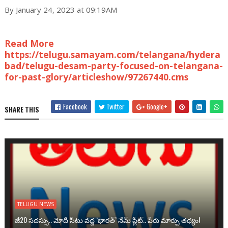
By January 24, 2023 at 09:19AM
Read More
https://telugu.samayam.com/telangana/hydera
bad/telugu-desam-party-focused-on-telangana-
for-past-glory/articleshow/97267440.cms
Facebook
Twitter
Google+
SHARE THIS
TELUGU NEWS
జీ20 సదస్సు.. మోదీ సీటు వద్ద ‘భారత్’ నేమ్ ప్లేట్‌.. పేరు మార్పు తథ్యం!