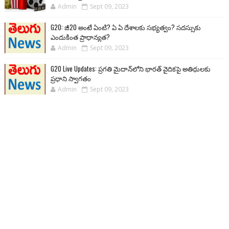
Admin
Sept 09, 2023
G20: జీ20 అంటే ఏంటి? ఏ ఏ దేశాలకు సభ్యత్వం? సదస్సుకు
ఎందుకింత ప్రాధాన్యత?
Admin
Sept 09, 2023
G20 Live Updates: ప్రగతి మైదాన్‌లోని భారత్ వైదికపై అతిథులకు
ప్రధాని స్వాగతం
Admin
Sept 09, 2023