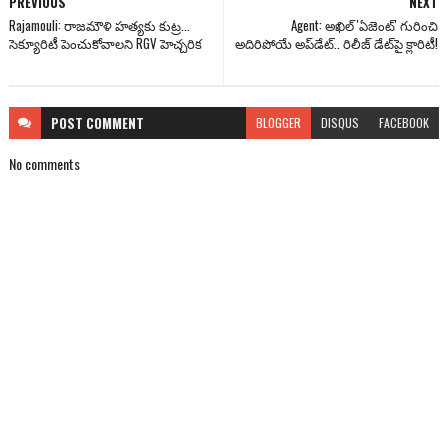
PREVIOUS
NEXT
Rajamouli: రాజమౌళి హత్యకు కుట్ర...
Agent: అఖిల్ 'ఏజెంట్' గురించి
సెక్యూరిటీ పెంచుకోవాలని RGV హెచ్చరిక
అదిరిపోయే అప్‌డేట్.. రిలీజ్ డేట్‌పై క్లారిటీ!
POST
COMMENT
BLOGGER
DISQUS
FACEBOOK
No comments