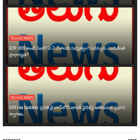
TELUGU NEWS
G20: జీ20 అంటే ఏంటి? ఏ ఏ దేశాలకు సభ్యత్వం? సదస్సుకు ఎందుకింత
ప్రాధాన్యత?
TELUGU NEWS
G20 Live Updates: ప్రగతి మైదాన్‌లోని భారత్ వైదికపై అతిథులకు ప్రధాని
స్వాగతం