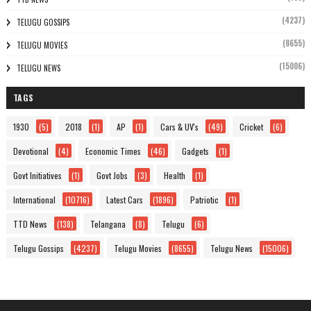
(4237)
TELUGU GOSSIPS
(8655)
TELUGU MOVIES
(15006)
TELUGU NEWS
TAGS
1930
(5)
2018
(1)
AP
(1)
Cars & UV's
(49)
Cricket
(6)
Devotional
(4)
Economic Times
(46)
Gadgets
(1)
Govt Initiatives
(1)
Govt Jobs
(3)
Health
(1)
International
(10716)
Latest Cars
(1896)
Patriotic
(1)
TTD News
(138)
Telangana
(8)
Telugu
(6)
Telugu Gossips
(4237)
Telugu Movies
(8655)
Telugu News
(15006)