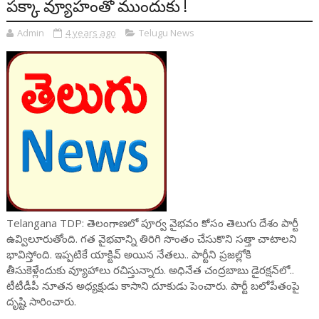
పక్కా వ్యూహంతో ముందుకు !
Admin
4 years ago
Telugu News
Telangana TDP: తెలంగాణలో పూర్వ వైభవం కోసం తెలుగు దేశం పార్టీ
ఉవ్విలూరుతోంది. గత వైభవాన్ని తిరిగి సొంతం చేసుకొని సత్తా చాటాలని
భావిస్తోంది. ఇప్పటికే యాక్టివ్ అయిన నేతలు.. పార్టీని ప్రజల్లోకి
తీసుకెళ్లేందుకు వ్యూహాలు రచిస్తున్నారు. అధినేత చంద్రబాబు డైరక్షన్‌లో..
టీటీడీపీ నూతన అధ్యక్షుడు కాసాని దూకుడు పెంచారు. పార్టీ బలోపేతంపై
దృష్టి సారించారు.