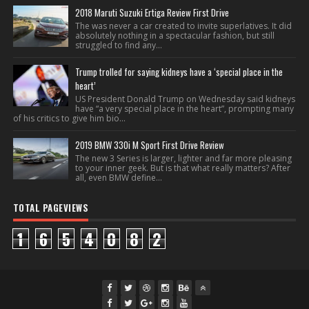
2018 Maruti Suzuki Ertiga Review First Drive
The was never a car created to invite superlatives. It did
absolutely nothing in a spectacular fashion, but still
struggled to find any...
Trump trolled for saying kidneys have a ‘special place in the
heart’
US President Donald Trump on Wednesday said kidneys
have “a very special place in the heart”, prompting many
of his critics to give him bio...
2019 BMW 330i M Sport First Drive Review
The new 3 Series is larger, lighter and far more pleasing
to your inner geek. But is that what really matters? After
all, even BMW define...
TOTAL PAGEVIEWS
1
6
5
4
0
8
2