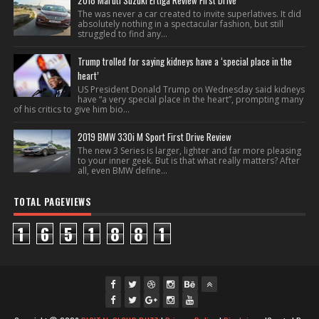
2018 Maruti Suzuki Ertiga Review First Drive
The was never a car created to invite superlatives. It did
absolutely nothing in a spectacular fashion, but still
struggled to find any...
Trump trolled for saying kidneys have a ‘special place in the
heart’
US President Donald Trump on Wednesday said kidneys
have “a very special place in the heart”, prompting many
of his critics to give him bio...
2019 BMW 330i M Sport First Drive Review
The new 3 Series is larger, lighter and far more pleasing
to your inner geek. But is that what really matters? After
all, even BMW define...
TOTAL PAGEVIEWS
1
6
5
1
8
8
1
fac
twi
gpl
ins
you