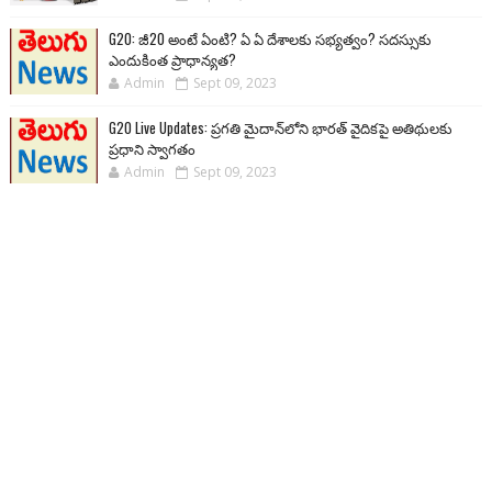
G20: జీ20 అంటే ఏంటి? ఏ ఏ దేశాలకు సభ్యత్వం? సదస్సుకు
ఎందుకింత ప్రాధాన్యత?
Admin
Sept 09, 2023
G20 Live Updates: ప్రగతి మైదాన్‌లోని భారత్ వైదికపై అతిథులకు
ప్రధాని స్వాగతం
Admin
Sept 09, 2023