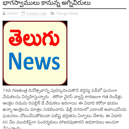
భాగస్వాములు కానున్న అగ్నివీరులు
Admin
4 years ago
Telugu News
74వ గణతంత్ర దినోత్సవాన్ని పురస్కరించుకొని కర్తవ్య పథ్‌లో ఘనంగా
వేడుకలను నిర్వహిస్తున్నారు. . కరోనా వైరస్ వ్యాప్తి కారణంగా గత రెండేళ్లు
ఆంక్షల నడుమ రిపబ్లిక్ డే వేడుకలు జరిగాయి. ఈ ఏడాది కరోనా భయం
ఉన్నా ఆంక్షలను మాత్రం సడలించారు. ఢిల్లీ నగరంలో ఎలాంటి అవాంఛనీయ
ఘటనలు చోటుచేసుకోకుండా పటిష్ట భద్రతను ఏర్పాటు చేశారు. ఈ ఏడాది
60 వేల మందికిపైగా సందర్శకులు హాజరవుతారని అధికారులు అంచనా
వేస్తున్నారు.