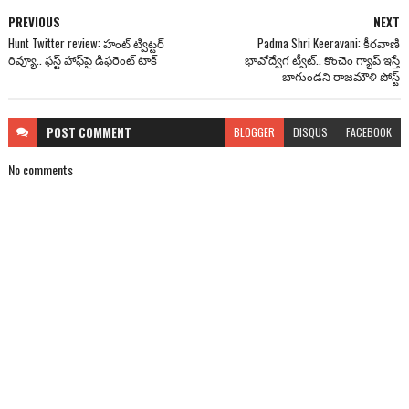
PREVIOUS
NEXT
Hunt Twitter review: హంట్ ట్విట్టర్
Padma Shri Keeravani: కీరవాణి
రివ్యూ.. ఫస్ట్ హాఫ్‌పై డిఫరెంట్ టాక్
భావోద్వేగ ట్వీట్.. కొంచెం గ్యాప్ ఇస్తే
బాగుండని రాజమౌళి పోస్ట్
POST
COMMENT
BLOGGER
DISQUS
FACEBOOK
No comments