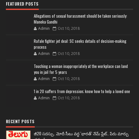
FEATURED POSTS
Allegations of sexual harassment should be taken seriously:
Maneka Gandhi
Admin
Oct 10, 2018
Rafale fighter jet deal: SC seeks details of decision-making
process
Admin
Oct 10, 2018
Touching a woman inappropriately at the workplace can land
you in jail for 5 years
Admin
Oct 10, 2018
1 in 20 suffers from depression; know how to help a loved one
Admin
Oct 10, 2018
RECENT POSTS
జీ20 సదస్సు.. మోదీ సీటు వద్ద ‘భారత్’ నేమ్ ప్లేట్‌.. పేరు మార్పు