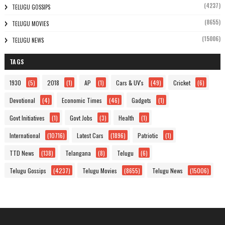
(4237)
TELUGU GOSSIPS
(8655)
TELUGU MOVIES
(15006)
TELUGU NEWS
TAGS
1930
(5)
2018
(1)
AP
(1)
Cars & UV's
(49)
Cricket
(6)
Devotional
(4)
Economic Times
(46)
Gadgets
(1)
Govt Initiatives
(1)
Govt Jobs
(3)
Health
(1)
International
(10716)
Latest Cars
(1896)
Patriotic
(1)
TTD News
(138)
Telangana
(8)
Telugu
(6)
Telugu Gossips
(4237)
Telugu Movies
(8655)
Telugu News
(15006)