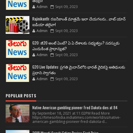
తథ్యం!
Admin
Sept 09, 2023
Rajinikanth: రజనీకాంత్ మాత్రమే ఇలా చేయగలరు.. వాట్ యాన్
ఐడియా తలైవా!
Admin
Sept 09, 2023
G20: జీ20 అంటే ఏంటి? ఏ ఏ దేశాలకు సభ్యత్వం? సదస్సుకు
ఎందుకింత ప్రాధాన్యత?
Admin
Sept 09, 2023
G20 Live Updates: ప్రగతి మైదాన్‌లోని భారత్ వైదికపై అతిథులకు
ప్రధాని స్వాగతం
Admin
Sept 09, 2023
POPULAR POSTS
Native American gambling pioneer Fred Dakota dies at 84
By September 18, 2021 at 11:02PM Read More
https://timesofindia.indiatimes.com/world/us/native-
american-gambling-pioneer-fred-dakota-d...