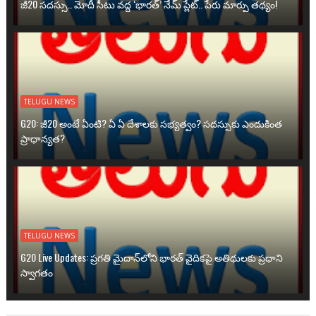
జీ20 సదస్సు.. మోదీ సీటు వద్ద ‘భారత్’ నేమ్ ప్లేట్‌.. పేరు మార్పు తథ్యం!
TELUGU NEWS
G20: జీ20 అంటే ఏంటి? ఏ ఏ దేశాలకు సభ్యత్వం? సదస్సుకు ఎందుకింత
ప్రాధాన్యత?
TELUGU NEWS
G20 Live Updates: ప్రగతి మైదాన్‌లోని భారత్ వైదికపై అతిథులకు ప్రధాని
స్వాగతం