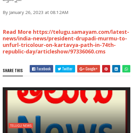
By January 26, 2023 at 08:12AM
Read More https://telugu.samayam.com/latest-
news/india-news/president-drupadi-murmu-to-
unfurl-tricolour-on-kartavya-path-in-74th-
republic-day/articleshow/97336060.cms
Facebook
Twitter
Google+
SHARE THIS
TELUGU NEWS