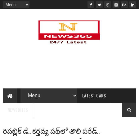
LATEST CARS
NEWSBITES
రిపబ్లిక్ డే.. కర్తవ్య పథ్‌లో తొలి పరేడ్..